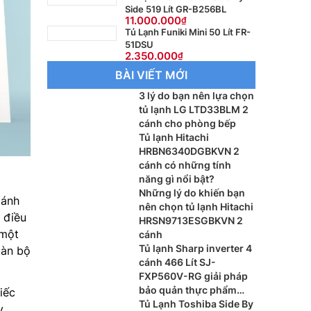
Side 519 Lít GR-B256BL
11.000.000
Tủ Lạnh Funiki Mini 50 Lít FR-
51DSU
2.350.000
BÀI VIẾT MỚI
3 lý do bạn nên lựa chọn
tủ lạnh LG LTD33BLM 2
cánh cho phòng bếp
Tủ lạnh Hitachi
HRBN6340DGBKVN 2
cánh có những tính
năng gì nổi bật?
Những lý do khiến bạn
ánh
nên chọn tủ lạnh Hitachi
 điều
HRSN9713ESGBKVN 2
 một
cánh
Tủ lạnh Sharp inverter 4
oàn bộ
cánh 466 Lít SJ-
FXP560V-RG giải pháp
bảo quản thực phẩm
iếc
hiện đại cho gia đình
Tủ Lạnh Toshiba Side By
y