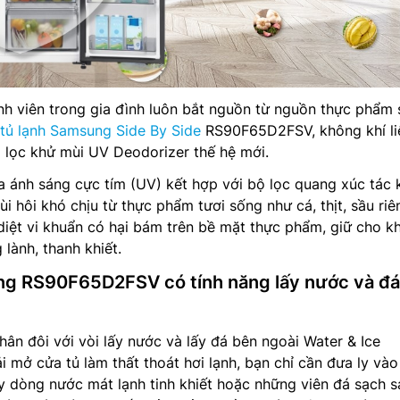
h viên trong gia đình luôn bắt nguồn từ nguồn thực phẩm 
tủ lạnh Samsung Side By Side
RS90F65D2FSV, không khí li
 lọc khử mùi UV Deodorizer thế hệ mới.
 ánh sáng cực tím (UV) kết hợp với bộ lọc quang xúc tác
ùi hôi khó chịu từ thực phẩm tươi sống như cá, thịt, sầu ri
diệt vi khuẩn có hại bám trên bề mặt thực phẩm, giữ cho k
 lành, thanh khiết.
ng RS90F65D2FSV có tính năng lấy nước và đá
hân đôi với vòi lấy nước và lấy đá bên ngoài Water & Ice
i mở cửa tủ làm thất thoát hơi lạnh, bạn chỉ cần đưa ly vào v
y dòng nước mát lạnh tinh khiết hoặc những viên đá sạch 