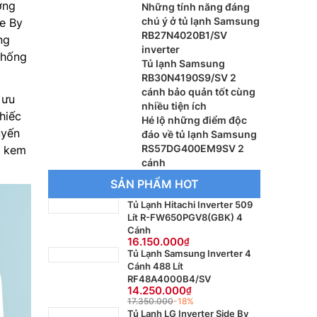
ợng
RB27N4020S9/SV
Những tính năng đáng
chú ý ở tủ lạnh Samsung
de By
RB27N4020B1/SV
ng
inverter
chống
Tủ lạnh Samsung
RB30N4190S9/SV 2
cánh bảo quản tốt cùng
 ưu
nhiều tiện ích
hiếc
Hé lộ những điểm độc
uyến
đáo về tủ lạnh Samsung
RS57DG400EM9SV 2
p kem
cánh
SẢN PHẨM HOT
Tủ Lạnh Hitachi Inverter 509
Lít R-FW650PGV8(GBK) 4
Cánh
16.150.000
Tủ Lạnh Samsung Inverter 4
Cánh 488 Lít
RF48A4000B4/SV
14.250.000
17.350.000
-18%
Tủ Lạnh LG Inverter Side By