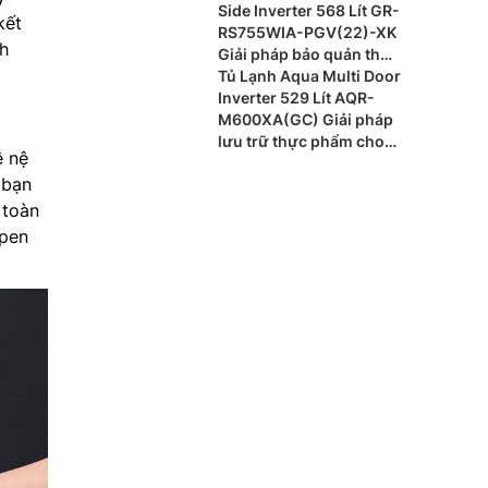
Side Inverter 568 Lít GR-
kết
RS755WIA-PGV(22)-XK
nh
Giải pháp bảo quản thực
phẩm cao cấp
Tủ Lạnh Aqua Multi Door
Inverter 529 Lít AQR-
M600XA(GC) Giải pháp
lưu trữ thực phẩm cho
ệ nệ
gia đình hiện đại
 bạn
toàn
Open