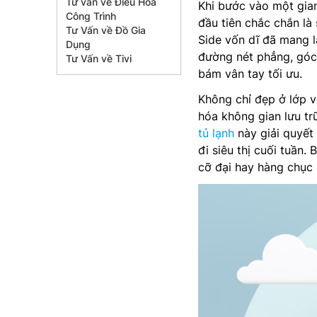
Tư vấn về Điều Hòa
Khi bước vào một gia
Công Trình
đầu tiên chắc chắn là
Tư Vấn về Đồ Gia
Side vốn dĩ đã mang 
Dụng
đường nét phẳng, góc
Tư Vấn về Tivi
bám vân tay tối ưu.
Không chỉ đẹp ở lớp v
hóa không gian lưu tr
tủ lạnh
này giải quyết 
đi siêu thị cuối tuần
cỡ đại hay hàng chục 