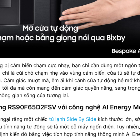
g bị cảm biến chạm cực nhạy, bạn chỉ cần dùng một ngón t
chí là cùi chỏ chạm nhẹ vào vùng cảm biến, cửa tủ sẽ tự 
. Cảm giác mượt mà, êm ái khi cánh cửa tự động hé mở k
lợi tối đa mà còn mang đến cảm giác quyền năng, sang trọn
ông gian sống của tương lai.
ung RS90F65D2FSV với công nghệ AI Energy 
 ngại rằng một chiếc
tủ lạnh Side By Side
kích thước lớn, s
 tính năng tự động sẽ là một cỗ máy ngốn điện. Tuy nhiên,
nh kiến đó bằng việc tích hợp tính năng thông minh AI En