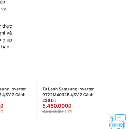
iúp
 và
ữ thực
ghi và
o giúp
 bạn.
sung Inverter
Tủ Lạnh Samsung Inverter
U/SV 2 Cánh
RT22M4032BU/SV 2 Cánh
236 Lít
0
5.450.000
8%
6.350.000
-14%