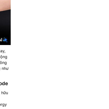
ay,
động
hông
g như
Mode
ở hữu
ergy