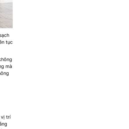
sạch
ên tục
 không
êng mà
hông
ị trí
sảng