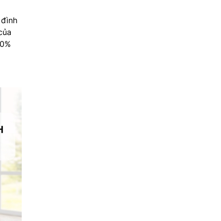
 đình
của
10%