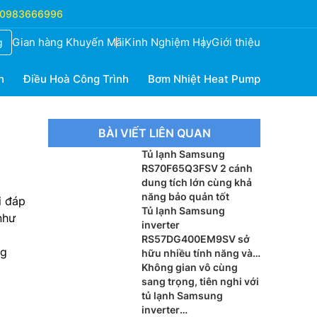
0983666996
Gian hàng Khuyến Mãi
Kinh Nghiệm Hay
Giới thiệu
g
h
Điều Hoà Công Trình
Bơm Nhiệt Heat Pump
BÀI VIẾT LIÊN QUAN
Tủ lạnh Samsung
RS70F65Q3FSV 2 cánh
dung tích lớn cùng khả
năng bảo quản tốt
i đáp
Tủ lạnh Samsung
như
inverter
RS57DG400EM9SV sở
ng
hữu nhiều tính năng và
đáng lựa chọn
Không gian vô cùng
sang trọng, tiên nghi với
tủ lạnh Samsung
inverter