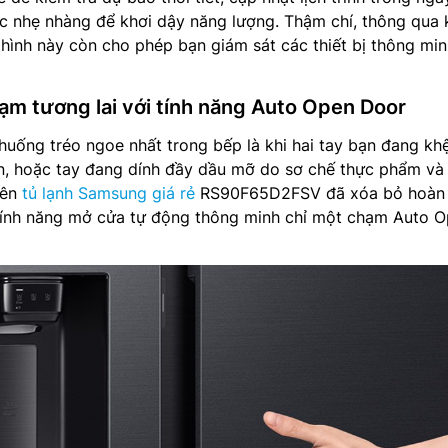
c nhẹ nhàng để khơi dậy năng lượng. Thậm chí, thông qua 
hình này còn cho phép bạn giám sát các thiết bị thông mi
hạm tương lai với tính năng Auto Open Door
huống tréo ngoe nhất trong bếp là khi hai tay bạn đang kh
ớn, hoặc tay đang dính đầy dầu mỡ do sơ chế thực phẩm và
iên
tủ lạnh Samsung giá rẻ
RS90F65D2FSV đã xóa bỏ hoàn 
 tính năng mở cửa tự động thông minh chỉ một chạm Auto 