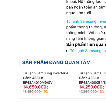
khoái. Hệ thống lọc 
bạn hoàn toàn an tâm 
người lớn tuổi.
Tủ lạnh Samsung inver
phẩm thông thường, m
thông minh. Với nhiều
nâng tầm không gian 
Sản phẩm liên quan
Tủ Lạnh Samsung In
SẢN PHẨM ĐÁNG QUAN TÂM
Tủ Lạnh SamSung Inverter 4
Tủ Lạnh Samsung
Cánh 488 Lít
Cánh 488 Lít
RF48A4010M9/SV
RF48A4000B4/S
14.650.000
14.250.000
18.150.000
-19%
17.350.000
-18%