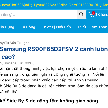
ine:
0918969699
Đại Lý:
0983262323
Ninh Bình:
0912339019
Dự Án:
0
Giỏ hàn
Gia Dụng
Tủ Đông
Thiết Bị Nhà Bếp
Thiết Bị Âm Than
Hay
/
Tư Vấn Tủ Lạnh
nh Samsung RS90F65D2FSV 2 cánh luôn
 cao?
9/06/2026, lúc 00:00
kế nội thất thông minh, việc lựa chọn một chiếc tủ lạnh phả
ề sự sang trọng, tiện nghi và công nghệ tương lai. Nổi lên 
ự đẳng cấp trong phân khúc cao cấp, tủ lạnh Samsung
 Side By Side đang là cái tên chiếm trọn lòng tin của nhữ
à nội thất.
t kế Side By Side nâng tầm không gian sống