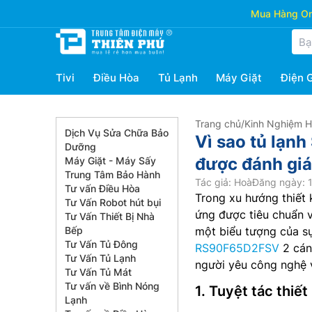
Mua Hàng Onl
Tivi
Điều Hòa
Tủ Lạnh
Máy Giặt
Điện 
Trang chủ
/
Kinh Nghiệm 
Dịch Vụ Sửa Chữa Bảo
Vì sao tủ lạ
Dưỡng
được đánh giá
Máy Giặt - Máy Sấy
Trung Tâm Bảo Hành
Tác giả: Hoà
Đăng ngày: 1
Tư vấn Điều Hòa
Trong xu hướng thiết 
Tư Vấn Robot hút bụi
ứng được tiêu chuẩn v
Tư Vấn Thiết Bị Nhà
Bếp
một biểu tượng của s
Tư Vấn Tủ Đông
RS90F65D2FSV
2 cánh
Tư Vấn Tủ Lạnh
người yêu công nghệ v
Tư Vấn Tủ Mát
Tư vấn về Bình Nóng
1. Tuyệt tác thiế
Lạnh