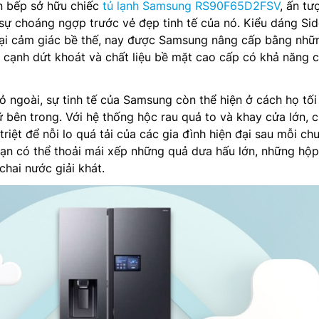
n bếp sở hữu chiếc
tủ lạnh Samsung RS90F65D2FSV
, ấn tư
 sự choáng ngợp trước vẻ đẹp tinh tế của nó. Kiểu dáng Si
lại cảm giác bề thế, nay được Samsung nâng cấp bằng nhữ
 cạnh dứt khoát và chất liệu bề mặt cao cấp có khả năng 
ỏ ngoài, sự tinh tế của Samsung còn thể hiện ở cách họ tối
ữ bên trong. Với hệ thống hộc rau quả to và khay cửa lớn, c
triệt để nỗi lo quá tải của các gia đình hiện đại sau mỗi ch
. Bạn có thể thoải mái xếp những quả dưa hấu lớn, những hộ
chai nước giải khát.