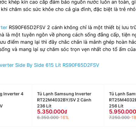
nước khép kín cao cấp đảm bảo nguồn nước luôn an toàn, g
khi chăm sóc sức khỏe cho cả gia đình, đặc biệt là trẻ nhỏ
ter
RS90F65D2FSV 2 cánh không chỉ là một thiết bị lưu tr
à là một tuyên ngôn về phong cách sống đẳng cấp, tiện n
 ưu điểm mang lại thì đây chắc chắn là mảnh ghép hoàn hả
sống và mang lại sự chăm sóc trọn vẹn nhất cho tổ ấm của
verter Side By Side 615 Lít RS90F65D2FSV
 Inverter 4
Tủ Lạnh Samsung Inverter
Tủ Lạnh Sam
RT22M4032BY/SV 2 Cánh
RT25M4032B
V
236 Lít
256 Lít
5.350.000
5.950.00
6.350.000
-16%
7.250.000
-1