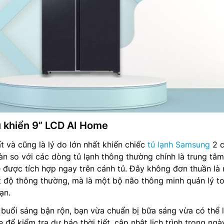
u khiển 9” LCD AI Home
t và cũng là lý do lớn nhất khiến chiếc
tủ lạnh Samsung
2 c
àn so với các dòng tủ lạnh thông thường chính là trung tâm
 được tích hợp ngay trên cánh tủ. Đây không đơn thuần là
ệt độ thông thường, mà là một bộ não thông minh quản lý t
ạn.
uổi sáng bận rộn, bạn vừa chuẩn bị bữa sáng vừa có thể l
để kiểm tra dự báo thời tiết, cập nhật lịch trình trong ngà