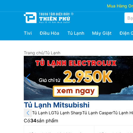
Mua Hàng Onl
Tivi
Điều Hòa
Tủ Lạnh
Máy Giặt
Điện 
Trang chủ
/
Tủ Lạnh
Tủ Lạnh Mitsubishi
Tủ Lạnh LG
Tủ Lạnh Sharp
Tủ Lạnh Casper
Tủ Lạnh Hi
Có
34
sản phẩm