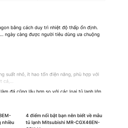
 ngon bằng cách duy trì nhiệt độ thấp ổn định.
Door… ngày càng được người tiêu dùng ưa chuộng
ng suất nhỏ, ít hao tốn điện năng, phù hợp với
t cá,…
àm đá cũng lâu hơn so với các loại tủ lạnh lớn.
e có thiết kế sang trọng, sáng bóng, tăng tính
68EM-
4 điểm nổi bật bạn nên biết về mẫu
ảng điều khiển bên ngoài, điều chỉnh nhiệt độ
 nhiều
tủ lạnh Mitsubishi MR-CGX46EN-