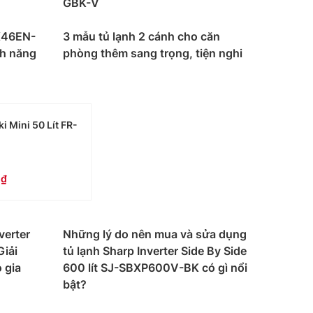
GBK-V
i ra, dung tích sử dụng thực chất của ngăn cũng
X46EN-
3 mẫu tủ lạnh 2 cánh cho căn
h năng
phòng thêm sang trọng, tiện nghi
i Mini 50 Lít FR-
0
verter
Những lý do nên mua và sửa dụng
iải
tủ lạnh Sharp Inverter Side By Side
 gia
600 lít SJ-SBXP600V-BK có gì nổi
bật?