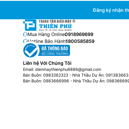
Đăng ký nhận th
Mua Hàng Online:
0918969699
Hotline Bảo Hành:
1800585859
Liên hệ Với Chúng Tôi
Email:
dienmaythienphu6886@gmail.com
Bán Buôn:
0983262323
- Nhà Thầu Dự Án:
091383663
Bán Buôn:
0983666996
- Nhà Thầu Dự Án:
09836669