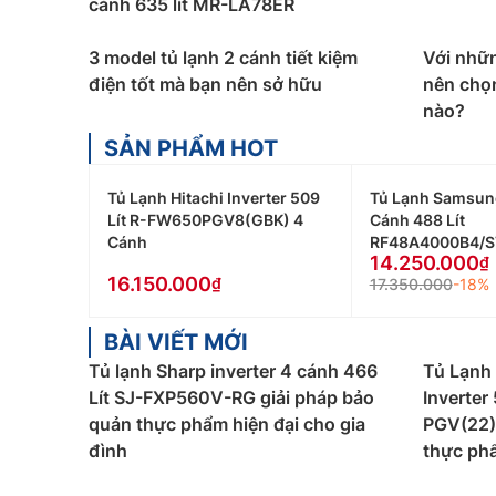
cánh 635 lít MR-LA78ER
Tuy nhiên, dòng tủ này có diện tích khá lớn khô
3 model tủ lạnh 2 cánh tiết kiệm
Với nhữn
tương đối nhỏ so với dung tích của tủ.
điện tốt mà bạn nên sở hữu
nên chọn
nào?
SẢN PHẨM HOT
Tủ Lạnh Hitachi Inverter 509
Tủ Lạnh Samsung
Lít R-FW650PGV8(GBK) 4
Cánh 488 Lít
Cánh
RF48A4000B4/S
14.250.000
16.150.000
17.350.000
-18%
BÀI VIẾT MỚI
Tủ lạnh Sharp inverter 4 cánh 466
Tủ Lạnh 
Lít SJ-FXP560V-RG giải pháp bảo
Inverter
quản thực phẩm hiện đại cho gia
PGV(22)
đình
thực ph