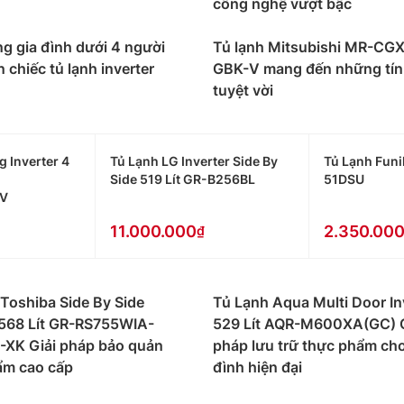
công nghệ vượt bậc
ng thích hợp với các không gian bếp có diện tích nhỏ. Ngoà
g gia đình dưới 4 người
Tủ lạnh Mitsubishi MR-CG
 chiếc tủ lạnh inverter
GBK-V mang đến những tín
tuyệt vời
 Inverter 4
Tủ Lạnh LG Inverter Side By
Tủ Lạnh Funik
Side 519 Lít GR-B256BL
51DSU
V
11.000.000
2.350.00
Toshiba Side By Side
Tủ Lạnh Aqua Multi Door In
 568 Lít GR-RS755WIA-
529 Lít AQR-M600XA(GC) G
-XK Giải pháp bảo quản
pháp lưu trữ thực phẩm cho
ẩm cao cấp
đình hiện đại