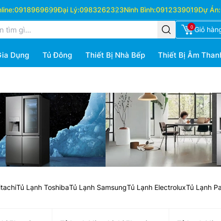
ine:
0918969699
Đại Lý:
0983262323
Ninh Bình:
0912339019
Dự Án:
0
Giỏ hàn
Gia Dụng
Tủ Đông
Thiết Bị Nhà Bếp
Thiết Bị Âm Than
tachi
Tủ Lạnh Toshiba
Tủ Lạnh Samsung
Tủ Lạnh Electrolux
Tủ Lạnh P