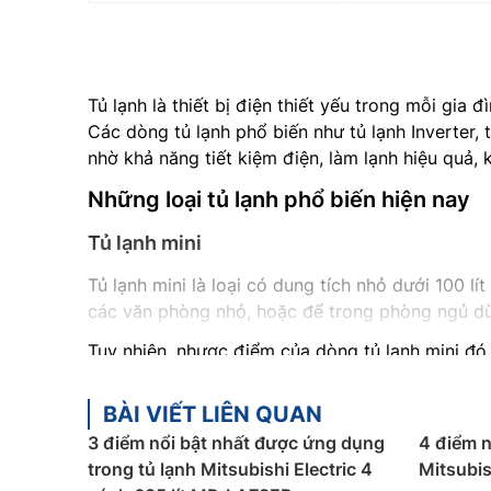
Tủ lạnh là thiết bị điện thiết yếu trong mỗi gia 
Các dòng tủ lạnh phổ biến như tủ lạnh Inverter,
nhờ khả năng tiết kiệm điện, làm lạnh hiệu quả,
Những loại tủ lạnh phổ biến hiện nay
Tủ lạnh mini
Tủ lạnh mini là loại có dung tích nhỏ dưới 100 l
các văn phòng nhỏ, hoặc để trong phòng ngủ dùn
Tuy nhiên, nhược điểm của dòng tủ lạnh mini đó l
Tủ lạnh Side-by-side
BÀI VIẾT LIÊN QUAN
Tủ lạnh Side-by-side được thiết kế với 2 cánh mở
3 điểm nổi bật nhất được ứng dụng
4 điểm n
thẩm mỹ cho không gian bếp. Không những vậy, d
trong tủ lạnh Mitsubishi Electric 4
Mitsubi
từng ngăn, làm lạnh kép, khóa trẻ em,…