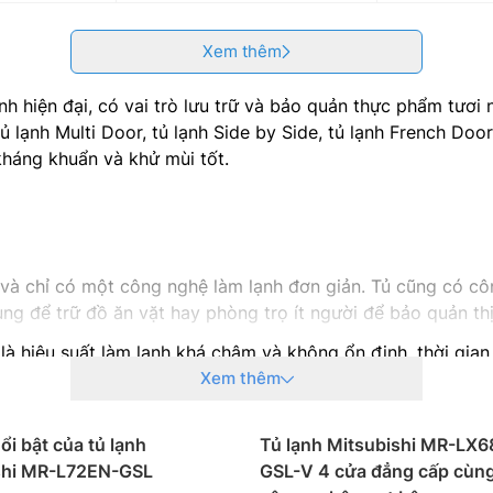
Xem thêm
đình hiện đại, có vai trò lưu trữ và bảo quản thực phẩm tươi
 tủ lạnh Multi Door, tủ lạnh Side by Side, tủ lạnh French 
 kháng khuẩn và khử mùi tốt.
ít và chỉ có một công nghệ làm lạnh đơn giản. Tủ cũng có cô
g để trữ đồ ăn vặt hay phòng trọ ít người để bảo quản thị
à hiệu suất làm lạnh khá chậm và không ổn định, thời gian l
Xem thêm
 sang 2 bên, dung tích tủ lớn. Các dòng tủ lạnh side by sid
ổi bật của tủ lạnh
Tủ lạnh Mitsubishi MR-LX
òng tủ này cũng tích hợp nhiều công nghệ tiên tiến như: b
shi MR-L72EN-GSL
GSL-V 4 cửa đẳng cấp cùng