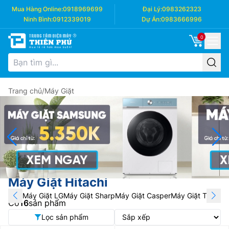
Mua Hàng Online:
0918969699
Đại Lý:
0983262323
Ninh Bình:
0912339019
Dự Án:
0983666996
0
Trang chủ
/
Máy Giặt
Máy Giặt Hitachi
Máy Giặt LG
Máy Giặt Sharp
Máy Giặt Casper
Máy Giặt Toshiba
Có
16
sản phẩm
Lọc sản phẩm