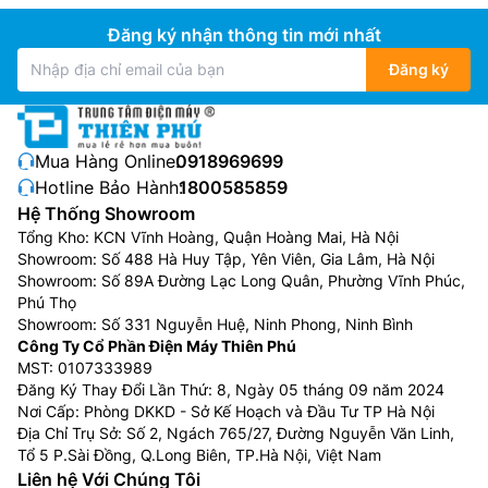
Đăng ký nhận thông tin mới nhất
Đăng ký
Máy giặt kết hợp công nghệ sấy
Mua Hàng Online:
0918969699
Máy giặt kết hợp công nghệ sấy là thiết bị 2 trong 1,
Hotline Bảo Hành:
1800585859
vừa giặt sạch vừa sấy khô quần áo trong cùng một
Hệ Thống Showroom
lồng giặt, cực kỳ tiện lợi cho gia đình ít người hoặc
Tổng Kho: KCN Vĩnh Hoàng, Quận Hoàng Mai, Hà Nội
vào mùa mưa, giúp tiết kiệm không gian và công sức
Showroom: Số 488 Hà Huy Tập, Yên Viên, Gia Lâm, Hà Nội
Showroom: Số 89A Đường Lạc Long Quân, Phường Vĩnh Phúc,
không phải chuyển đồ. Máy hoạt động bằng cách giặt
Phú Thọ
như máy thường, sau đó dùng công nghệ sấy ngưng tụ
Showroom: Số 331 Nguyễn Huệ, Ninh Phong, Ninh Bình
hoặc bơm nhiệt để làm khô bằng hơi nóng, phù hợp
Công Ty Cổ Phần Điện Máy Thiên Phú
với nhiều chất liệu vải và có nhiều chế độ, dù chu trình
MST: 0107333989
sấy có thể lâu hơn máy sấy độc lập.
Đăng Ký Thay Đổi Lần Thứ: 8, Ngày 05 tháng 09 năm 2024
Nơi Cấp: Phòng DKKD - Sở Kế Hoạch và Đầu Tư TP Hà Nội
Máy giặt sấy được bán với mức giá giao động trong
Địa Chỉ Trụ Sở: Số 2, Ngách 765/27, Đường Nguyễn Văn Linh,
khoảng từ 8.000.000đ đến hơn 45.000.000đ, tùy vào
Tổ 5 P.Sài Đồng, Q.Long Biên, TP.Hà Nội, Việt Nam
Liên hệ Với Chúng Tôi
khối lượng giặt sấy, thương hiệu mà giá bán cũng sẽ