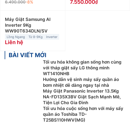
7.550.000
6.490.000
-8%
Máy giặt lồng ngang có khả năng vận hành êm ái, ít
rung lắc. Đồng thời, máy giặt cửa trước có khả năng
tiết kiệm nước tốt hơn so với máy giặt cửa trên. Thêm
Máy Giặt Samsung AI
Inverter 9Kg
nữa, dòng máy này được tích hợp nhiều chương trình
WW90T634DLN/SV
giặt như: giặt nước nóng, giặt hơi nước,… phù hợp với
Lồng Ngang
Từ 8-9Kg
Inverter
nhiều loại quần áo khác nhau.
Liên hệ
Do đặc trưng trong thiết kế (cửa đặt phía trước), nên
BÀI VIẾT MỚI
máy giặt cửa ngang cần được lắp đặt trong các không
Tối ưu hóa không gian sống hơn cùng
gian rộng. Giá thành của các loại máy giặt cửa ngang
với tháp giặt sấy LG thông minh
cũng cao hơn máy giặt lồng đứng với mức giá giao
WT1410NHB
động từ 4.000.000đ đến hơn 27.000.000đ. Ngoài ra,
Hướng dẫn vệ sinh máy sấy quần áo
dòng máy này còn tiêu thụ điện nhiều hơn, bảng điều
bơm nhiệt dễ dàng ngay tại nhà
Máy Giặt Panasonic Inverter 13.5Kg
khiển phức tạp và khó sử dụng hơn.
NA-FD135X3BV Giặt Sạch Mạnh Mẽ,
Tiện Lợi Cho Gia Đình
Tối ưu hóa cuộc sống hơn với máy sấy
quần áo Toshiba TD-
T25BS110HWV(MG)