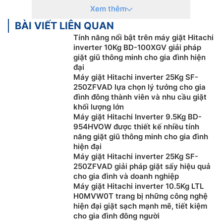
Xem thêm
Những loại máy giặt phổ biến hiện nay
BÀI VIẾT LIÊN QUAN
Máy giặt cửa trên (máy giặt lồng đứng)
Tính năng nổi bật trên máy giặt Hitachi
inverter 10Kg BD-100XGV giải pháp
Máy giặt cửa trên là dòng máy thông dụng có thiết kế
giặt giũ thông minh cho gia đình hiện
đơn giản với bảng điều khiển được đặt phía trên, dễ
đại
quan sát và điều khiển. Loại máy giặt này sử dụng
Máy giặt Hitachi inverter 25Kg SF-
lồng đứng hoặc lồng nghiêng, các chi tiết linh kiện dễ
250ZFVAD lựa chọn lý tưởng cho gia
đình đông thành viên và nhu cầu giặt
tìm kiếm và thay thế khi bị hỏng, xuống cấp.
khối lượng lớn
Giá bán của máy giặt lồng đứng cũng rất phải chăng,
Máy giặt Hitachi Inverter 9.5Kg BD-
954HVOW được thiết kế nhiều tính
chỉ với khoảng hơn 2 triệu đồng là bạn đã có thể sở
năng giặt giũ thông minh cho gia đình
hữu một chiếc máy giặt lồng đứng. Ngoài ra, ưu điểm
hiện đại
lớn của dòng máy này là chúng rất tiết kiệm điện khi
Máy giặt Hitachi inverter 25Kg SF-
sử dụng.
250ZFVAD giải pháp giặt sấy hiệu quả
cho gia đình và doanh nghiệp
Tuy nhiên, do đặc trưng trong thiết kế nên máy giặt
Máy giặt Hitachi inverter 10.5Kg LTL
cửa trên thường tiêu tốn nhiều nước hơn so với các
H0MVW0T trang bị những công nghệ
loại máy khác. Bên cạnh đó, máy cũng thường bị rung
hiện đại giặt sạch mạnh mẽ, tiết kiệm
cho gia đình đông người
lắc khi vắt quần áo, hiệu quả giặt sạch chưa cao và