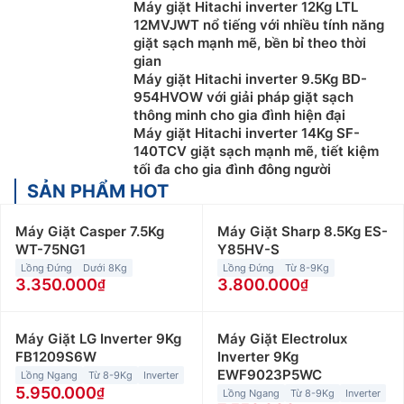
Máy giặt Hitachi inverter 12Kg LTL
các chương trình giặt tích hợp còn hạn chế.
12MVJWT nổ tiếng với nhiều tính năng
giặt sạch mạnh mẽ, bền bỉ theo thời
gian
Máy giặt Hitachi inverter 9.5Kg BD-
954HVOW với giải pháp giặt sạch
thông minh cho gia đình hiện đại
Máy giặt Hitachi inverter 14Kg SF-
140TCV giặt sạch mạnh mẽ, tiết kiệm
tối đa cho gia đình đông người
SẢN PHẨM HOT
Máy Giặt Casper 7.5Kg
Máy Giặt Sharp 8.5Kg ES-
Máy giặt cửa trước (máy giặt lồng ngang)
WT-75NG1
Y85HV-S
Lồng Đứng
Dưới 8Kg
Lồng Đứng
Từ 8-9Kg
Máy giặt cửa trước sử dụng lồng giặt nằm ngang, máy
3.350.000
3.800.000
có kiểu dáng sang trọng và hiện đại nên được nhiều
người dùng ưa chuộng. Bên cạnh đó, dòng máy này
Máy Giặt LG Inverter 9Kg
Máy Giặt Electrolux
thường được tích hợp nhiều công nghệ giặt tiên tiến,
FB1209S6W
Inverter 9Kg
giúp nâng cao hiệu quả giặt sạch quần áo một cách
EWF9023P5WC
Lồng Ngang
Từ 8-9Kg
Inverter
tối ưu.
5.950.000
Lồng Ngang
Từ 8-9Kg
Inverter