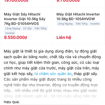
19.100.000
9.700.000
Máy Giặt Sấy Hitachi
Máy Giặt Hitachi Inverter
Inverter Giặt 10.5Kg Sấy
10.5Kg BD-1054HVOW
7Kg BD-D1054HVOS
Lồng Ngang
Trên 10Kg
Inverter
Lồng Ngang
Có Sấy
Trên 10Kg
Inverter
9.550.000
Liên hệ
Máy giặt là thiết bị gia dụng dùng điện, tự động giặt
sạch quần áo bằng nước, chất tẩy rửa và chuyển động
cơ học, giúp tiết kiệm thời gian, công sức, có các loại
chính như máy giặt cửa trước, máy giặt cửa trên, máy
giặt kết hợp sấy,
tủ chăm sóc quần áo
, tháp giặt sấy.
Các sản phẩm máy giặt được trang bị nhiều công
nghệ hiện đại như Inverter, động cơ truyền động trực
tiếp… Với nhiều chế độ giặt khác nhau như giặt nước
nóng, giặt nhanh, giặt AI… hỗ trợ cuộc sống hiện đại
hiệu quả.