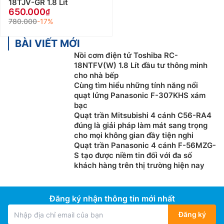
18TJV-GR 1.8 Lít
650.000
780.000
-17%
BÀI VIẾT MỚI
Nồi cơm điện tử Toshiba RC-
18NTFV(W) 1.8 Lít đầu tư thông minh
cho nhà bếp
Cùng tìm hiểu những tính năng nổi
quạt lửng Panasonic F-307KHS xám
bạc
Quạt trần Mitsubishi 4 cánh C56-RA4
đúng là giải pháp làm mát sang trọng
cho mọi không gian đầy tiện nghi
Quạt trần Panasonic 4 cánh F-56MZG-
S tạo được niềm tin đối với đa số
khách hàng trên thị trường hiện nay
Đăng ký nhận thông tin mới nhất
Đăng ký