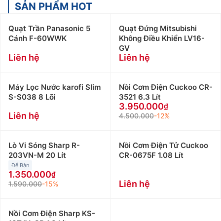
SẢN PHẨM HOT
Quạt Trần Panasonic 5
Quạt Đứng Mitsubishi
Cánh F-60WWK
Không Điều Khiển LV16-
GV
Liên hệ
Liên hệ
Máy Lọc Nước karofi Slim
Nồi Cơm Điện Cuckoo CR-
S-S038 8 Lõi
3521 6.3 Lít
3.950.000
Liên hệ
4.500.000
-12%
Lò Vi Sóng Sharp R-
Nồi Cơm Điện Tử Cuckoo
203VN-M 20 Lít
CR-0675F 1.08 Lít
Để Bàn
1.350.000
Liên hệ
1.590.000
-15%
Nồi Cơm Điện Sharp KS-