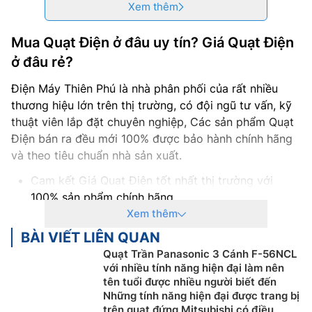
Xem thêm
Mua Quạt Điện ở đâu uy tín? Giá Quạt Điện
ở đâu rẻ?
Điện Máy Thiên Phú là nhà phân phối của rất nhiều
thương hiệu lớn trên thị trường, có đội ngũ tư vấn, kỹ
thuật viên lắp đặt chuyên nghiệp, Các sản phẩm Quạt
Điện bán ra đều mới 100% được bảo hành chính hãng
và theo tiêu chuẩn nhà sản xuất.
Cam kết Giá Quạt Điện tốt nhất thị trường với
100% sản phẩm chính hãng
Thanh toán khi mua Quạt Điện thuận tiện, bằng
Xem thêm
tiền mặt, Sec hoặc chuyển khoản
BÀI VIẾT LIÊN QUAN
Để được tư vấn miễn phí, hỗ trợ kỹ thuật, hướng
Quạt Trần Panasonic 3 Cánh F-56NCL
dẫn sử dụng quý khách hàng vui lòng liên hệ:
với nhiều tính năng hiện đại làm nên
0918969699
tên tuổi được nhiều người biết đến
Những tính năng hiện đại được trang bị
Khách hàng là nhà thầu, Xây dựng công trình lớn
trên quạt đứng Mitsubishi có điều