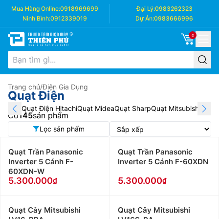
Mua Hàng Online:
0918969699
Đại Lý:
0983262323
Ninh Bình:
0912339019
Dự Án:
0983666996
0
Trang chủ
/
Điện Gia Dụng
Quạt Điện
Quạt Điện Hitachi
Quạt Midea
Quạt Sharp
Quạt Mitsubishi
Quạt 
Có
145
sản phẩm
Lọc sản phẩm
Quạt Trần Panasonic
Quạt Trần Panasonic
Inverter 5 Cánh F-
Inverter 5 Cánh F-60XDN
60XDN-W
5.300.000
5.300.000
Quạt Cây Mitsubishi
Quạt Cây Mitsubishi