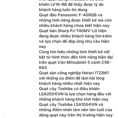
muốn hỗ trợ về thiết kế, tư vấn về kỹ thuật cũng
khiển LV16-RB để thấy được lý do
như cần kỹ thuật viên thi công lắp đặt tại công
khách hàng luôn tin dùng
trình vui lòng Liên Hệ: 0919876633
– 0983616996
Quạt đảo Panasonic F-409QB và
Khách hàng ở Khu vực Ninh Bình xin vui lòng liên
những tính năng được thiết kế mà còn
nhiều khách hàng chưa biết hiện nay
hệ: 0912339019
Quạt bàn Sharp PJ-T40MV-LG hiện
Khách hàng ở Khu vực Vĩnh Phúc xin vui lòng liên
đang được nhiều khách hàng tìm kiếm
hệ: 0982067318
và lựa chọn để đáp ứng nhu cầu hiện
Khách hàng ở Khu vực Bắc Giang xin vui lòng liên
nay
hệ: 0983666996
Cùng tìm hiểu những tính thiết kế nổi
bật từ hình thức đến tính năng hiện đại
trên quạt trần Mitsubishi 5 cánh C56-
RA5
Quạt sàn công nghiệp Hatari IT22M1
với những ưu điểm để làm hài lòng
khách hàng nhiều nhất hiện nay
Quạt cây Toshiba có điều khiển
LSA20(H)VN là lựa chọn hàng đầu với
những khách hàng khó tính hiện nay
Quạt cây Toshiba LSA10(H)VN và
những điểm nhấn làm nên tên tuổi của
dòng quạt này trên thị trường hiện nay