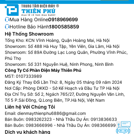
Mua Hàng Online:
0918969699
Hotline Bảo Hành:
1800585859
Hệ Thống Showroom
Tổng Kho: KCN Vĩnh Hoàng, Quận Hoàng Mai, Hà Nội
Showroom: Số 488 Hà Huy Tập, Yên Viên, Gia Lâm, Hà Nội
Showroom: Số 89A Đường Lạc Long Quân, Phường Vĩnh Phúc,
Phú Thọ
Showroom: Số 331 Nguyễn Huệ, Ninh Phong, Ninh Bình
Công Ty Cổ Phần Điện Máy Thiên Phú
MST: 0107333989
Đăng Ký Thay Đổi Lần Thứ: 8, Ngày 05 tháng 09 năm 2024
Nơi Cấp: Phòng DKKD - Sở Kế Hoạch và Đầu Tư TP Hà Nội
Địa Chỉ Trụ Sở: Số 2, Ngách 765/27, Đường Nguyễn Văn Linh,
Tổ 5 P.Sài Đồng, Q.Long Biên, TP.Hà Nội, Việt Nam
Liên hệ Với Chúng Tôi
Email:
dienmaythienphu6886@gmail.com
Bán Buôn:
0983262323
- Nhà Thầu Dự Án:
0913836633
Bán Buôn:
0983666996
- Nhà Thầu Dự Án:
0983666996
Dịch vụ khách hàng