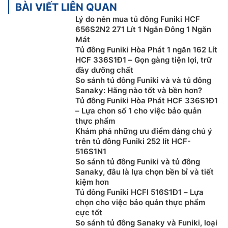
bằng tiền mặt, Sec hoặc chuyển khoản
BÀI VIẾT LIÊN QUAN
Để được tư vấn miễn phí, hỗ trợ kỹ thuật, hướng
Lý do nên mua tủ đông Funiki HCF
dẫn sử dụng quý khách hàng vui lòng liên hệ:
656S2N2 271 Lít 1 Ngăn Đông 1 Ngăn
0983666996
Mát
Tủ đông Funiki Hòa Phát 1 ngăn 162 Lít
Khách hàng là nhà thầu, Xây dựng công trình lớn
HCF 336S1Đ1 – Gọn gàng tiện lợi, trữ
muốn hỗ trợ về thiết kế, tư vấn về kỹ thuật cũng
đầy dưỡng chất
như cần kỹ thuật viên thi công lắp đặt tại công
So sánh tủ đông Funiki và và tủ đông
trình vui lòng Liên Hệ:
0983616996
Sanaky: Hãng nào tốt và bền hơn?
Khách hàng ở Khu vực Ninh Bình xin vui lòng liên
Tủ đông Funiki Hòa Phát HCF 336S1Đ1
– Lựa chon số 1 cho việc bảo quản
hệ: 0912339019
thực phẩm
Khách hàng ở Khu vực Vĩnh Phúc xin vui lòng liên
Khám phá những ưu điểm đáng chú ý
hệ: 0982067318
trên tủ đông Funiki 252 lít HCF-
Khách hàng ở Khu vực Lạng Sơn xin vui lòng liên
516S1N1
hệ: 0983666996
So sánh tủ đông Funiki và tủ đông
Sanaky, đâu là lựa chọn bền bỉ và tiết
Khách hàng ở Khu vực Thanh Hóa xin vui lòng liên
kiệm hơn
hệ: 0983666996
Tủ đông Funiki HCFI 516S1Đ1 – Lựa
Khách hàng ở Khu vực Bắc Giang xin vui lòng liên
chọn cho việc bảo quản thực phẩm
hệ: 0983666996
cực tốt
So sánh tủ đông Sanaky và Funiki, loại