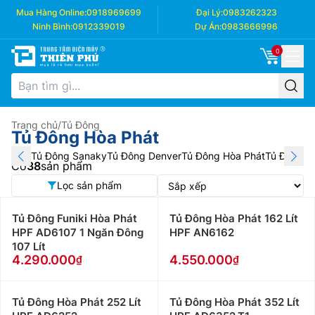
Mua Hàng Online:
0918969699
Đại Lý:
0983262323
Ninh Bình:
0912339019
Dự Án:
0983666996
0
Trang chủ
/
Tủ Đông
Tủ Đông Hòa Phát
Tủ Đông Sanaky
Tủ Đông Denver
Tủ Đông Hòa Phát
Tủ Đông A
Có
38
sản phẩm
Lọc sản phẩm
Tủ Đông Funiki Hòa Phát
Tủ Đông Hòa Phát 162 Lít
HPF AD6107 1 Ngăn Đông
HPF AN6162
107 Lít
4.290.000
4.550.000
Tủ Đông Hòa Phát 252 Lít
Tủ Đông Hòa Phát 352 Lít