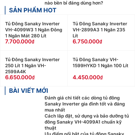
nào bền bỉ đáng dùng hơn?
SẢN PHẨM HOT
Tủ Đông Sanaky Inverter
Tủ Đông Sanaky Inverter
VH-4099W3 1 Ngăn Đông
VH-2899A3 1 Ngăn 235
1 Ngăn Mát 280 Lít
Lít
7.700.000
6.750.000
Tủ Đông Sanaky Inverter
Tủ Đông Sanaky VH-
250 Lít 1 Ngăn VH-
1599HYKD 1 Ngăn 100 Lít
2599A4K
6.650.000
4.450.000
BÀI VIẾT MỚI
Đánh giá chi tiết các dòng tủ đông
Sanaky Inverter gia đình tốt và đáng
mua nhất
Cách lắp đặt, sử dụng và bảo dưỡng tủ
đông Sanaky VH-4099A1 chuẩn kỹ
thuật
Ưu điểm nổi bật của tủ đông Sanaky