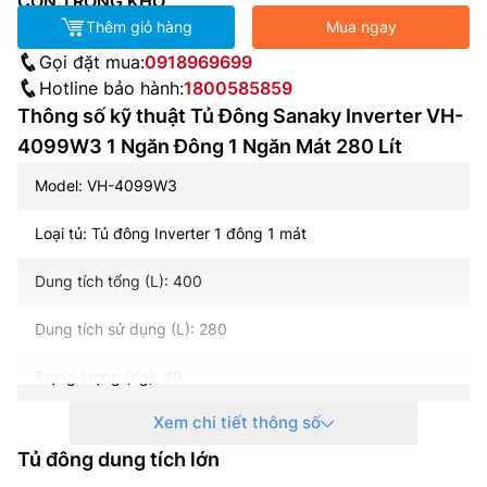
CÒN TRONG KHO
Thêm giỏ hàng
Mua ngay
Gọi đặt mua:
0918969699
Hotline bảo hành:
1800585859
Thông số kỹ thuật Tủ Đông Sanaky Inverter VH-
4099W3 1 Ngăn Đông 1 Ngăn Mát 280 Lít
Model: VH-4099W3
Loại tủ: Tủ đông Inverter 1 đông 1 mát
Dung tích tổng (L): 400
Dung tích sử dụng (L): 280
Trọng lượng (Kg): 49
Xem chi tiết thông số
Kích thước tủ (D x R x C mm): 1329 x 620 x 845
Tủ đông dung tích lớn
Công suất(W): 116