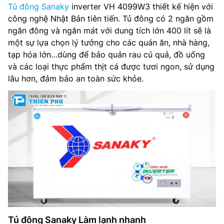
Tủ đông Sanaky
inverter VH 4099W3 thiết kế hiện với
Điện áp (V): 220v/50Hz
công nghệ Nhật Bản tiên tiến. Tủ đông có 2 ngăn gồm
ngăn đông và ngăn mát với dung tích lớn 400 lít sẽ là
Điều chỉnh nhiệt độ: Có
một sự lựa chọn lý tưởng cho các quán ăn, nhà hàng,
tạp hóa lớn…dùng để bảo quản rau củ quả, đồ uống
Nhiệt độ ngăn đông: ≤ -18℃
và các loại thực phẩm thịt cá được tươi ngon, sử dụng
lâu hơn, đảm bảo an toàn sức khỏe.
Nhiệt độ ngăn mát: 0℃ ∼ 10℃
Khóa tủ: Có
Gas: R600A
Hãng sản xuất: Sanaky
Xuất xứ: Chính hãng
Bảo hành: 24 tháng
Tủ đông Sanaky Làm lạnh nhanh