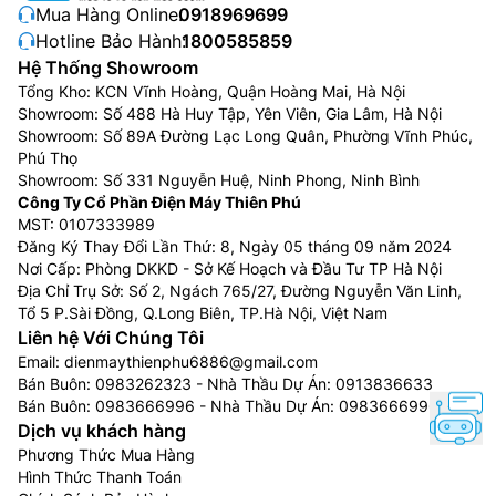
Mua Hàng Online:
0918969699
Hotline Bảo Hành:
1800585859
Hệ Thống Showroom
Tổng Kho: KCN Vĩnh Hoàng, Quận Hoàng Mai, Hà Nội
Showroom: Số 488 Hà Huy Tập, Yên Viên, Gia Lâm, Hà Nội
Showroom: Số 89A Đường Lạc Long Quân, Phường Vĩnh Phúc,
Phú Thọ
Showroom: Số 331 Nguyễn Huệ, Ninh Phong, Ninh Bình
Công Ty Cổ Phần Điện Máy Thiên Phú
MST: 0107333989
Đăng Ký Thay Đổi Lần Thứ: 8, Ngày 05 tháng 09 năm 2024
Nơi Cấp: Phòng DKKD - Sở Kế Hoạch và Đầu Tư TP Hà Nội
Địa Chỉ Trụ Sở: Số 2, Ngách 765/27, Đường Nguyễn Văn Linh,
Tổ 5 P.Sài Đồng, Q.Long Biên, TP.Hà Nội, Việt Nam
Liên hệ Với Chúng Tôi
Email:
dienmaythienphu6886@gmail.com
Bán Buôn:
0983262323
- Nhà Thầu Dự Án:
0913836633
Bán Buôn:
0983666996
- Nhà Thầu Dự Án:
0983666996
Dịch vụ khách hàng
Phương Thức Mua Hàng
Hình Thức Thanh Toán