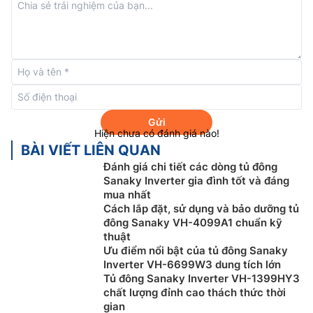
Tủ đông Sanaky Tiết kiệm điện
Nhờ được trang bị công nghệ Inverter tiên tiến, tủ
đông Sanaky 2 ngăn 2 cánh VH
4099W3
vận hành bền
bỉ, êm ái, không gây tiếng ồn, nâng cao tuổi thọ sử
dụng lâu dài. Không những thế, công nghệ này còn
giúp bạn tiết kiệm được chi phí tiền điện hàng tháng
đáng kể.
Gửi
Hiện chưa có đánh giá nào!
BÀI VIẾT LIÊN QUAN
Đánh giá chi tiết các dòng tủ đông
Sanaky Inverter gia đình tốt và đáng
mua nhất
Cách lắp đặt, sử dụng và bảo dưỡng tủ
đông Sanaky VH-4099A1 chuẩn kỹ
thuật
Ưu điểm nổi bật của tủ đông Sanaky
Inverter VH-6699W3 dung tích lớn
Tủ đông Sanaky Inverter VH-1399HY3
chất lượng đỉnh cao thách thức thời
gian