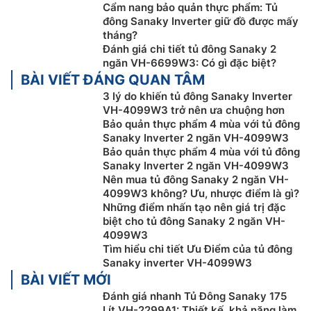
Tủ đông Sanaky Dễ điều khiển
Cẩm nang bảo quản thực phẩm: Tủ
đông Sanaky Inverter giữ đồ được mấy
Tủ đông Sanaky inverter
VH 4099W3 rất dễ sử dụng,
tháng?
với bảng điều khiển nhiệt độ trên thân tủ rất đơn giản,
Đánh giá chi tiết tủ đông Sanaky 2
giúp bạn dễ dàng điều chỉnh nhiệt độ theo ý muốn.
ngăn VH-6699W3: Có gì đặc biệt?
BÀI VIẾT ĐÁNG QUAN TÂM
Tùy theo lượng thực phẩm trong tủ mà bạn có thể
chọn mức nhiệt độ thích hợp để bảo quản thực phẩm
3 lý do khiến tủ đông Sanaky Inverter
VH-4099W3 trở nên ưa chuộng hơn
một cách tốt nhất.
Bảo quản thực phẩm 4 mùa với tủ đông
Sanaky Inverter 2 ngăn VH-4099W3
Bảo quản thực phẩm 4 mùa với tủ đông
Sanaky Inverter 2 ngăn VH-4099W3
Nên mua tủ đông Sanaky 2 ngăn VH-
4099W3 không? Ưu, nhược điểm là gì?
Những điểm nhấn tạo nên giá trị đặc
biệt cho tủ đông Sanaky 2 ngăn VH-
4099W3
Tìm hiểu chi tiết Ưu Điểm của tủ đông
Sanaky inverter VH-4099W3
BÀI VIẾT MỚI
Đánh giá nhanh Tủ Đông Sanaky 175
Chất liệu cao cấp
Lít VH-2299A1: Thiết kế, khả năng làm