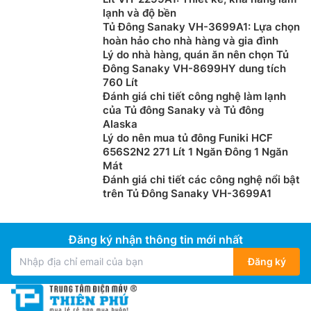
lạnh và độ bền
Thân của
tủ đông
Sanaky dàn đồng VH 4099W3 được
Tủ Đông Sanaky VH-3699A1: Lựa chọn
hoàn hảo cho nhà hàng và gia đình
làm từ nhựa ABS loại chất liệu cao cấp, có độ bền cao
Lý do nhà hàng, quán ăn nên chọn Tủ
nhờ vào đặc tính dẻo, dai và chịu lực tốt. Lòng tủ côi
Đông Sanaky VH-8699HY dung tích
nhôm sơn tĩnh điện phẳng có 1 lỗ thoát nước dưới đáy
760 Lít
giúp việc lau chùi vệ sinh tủ tại nhà dễ dàng hơn. Nhiệt
Đánh giá chi tiết công nghệ làm lạnh
độ làm lạnh của từng ngăn tủ là: ngăn đông : 0oC~
của Tủ đông Sanaky và Tủ đông
Alaska
-18oC; ngăn mát: 0oC ~ 10oC.
Lý do nên mua tủ đông Funiki HCF
656S2N2 271 Lít 1 Ngăn Đông 1 Ngăn
Mát
Đánh giá chi tiết các công nghệ nổi bật
trên Tủ Đông Sanaky VH-3699A1
Đăng ký nhận thông tin mới nhất
Đăng ký