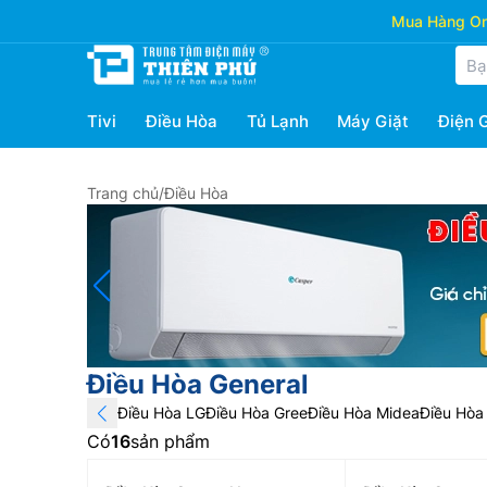
Mua Hàng Onl
Tivi
Điều Hòa
Tủ Lạnh
Máy Giặt
Điện 
Trang chủ
/
Điều Hòa
Điều Hòa General
Điều Hòa LG
Điều Hòa Gree
Điều Hòa Midea
Điều Hòa 
Có
16
sản phẩm