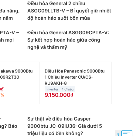
Điều hòa General 2 chiều
đa năng,
ASGG09LLTB-V – Bí quyết giữ nhiệt
h năm
độ hoàn hảo suốt bốn mùa
CPTA-V –
Điều hòa General ASGG09CPTA-V:
nh mọi
Sự kết hợp hoàn hảo giữa công
nghệ và thẩm mỹ
gakawa 9000Btu
Điều Hòa Panasonic 9000Btu
C09R2T30
1 Chiều Inverter CU/CS-
RU9AKH-8
0
Inverter
1 Chiều
9.150.000
7%
-
Sự thật về điều hòa Casper
ng? Bảo
9000btu JC-09IU36: Giá dưới 5
triệu liệu có bền không?