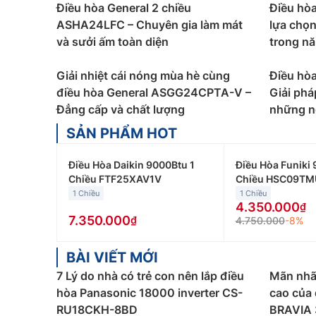
Điều hòa General 2 chiều
Điều hò
ASHA24LFC – Chuyên gia làm mát
lựa chọ
và sưởi ấm toàn diện
trong n
Giải nhiệt cái nóng mùa hè cùng
Điều hò
điều hòa General ASGG24CPTA-V –
Giải phá
Đẳng cấp và chất lượng
những n
SẢN PHẨM HOT
Điều Hòa Daikin 9000Btu 1
Điều Hòa Funiki 
Chiều FTF25XAV1V
Chiều HSC09TM
1 Chiều
1 Chiều
4.350.000
7.350.000
4.750.000
-8%
BÀI VIẾT MỚI
7 Lý do nhà có trẻ con nên lắp điều
Mãn nhã
hòa Panasonic 18000 inverter CS-
cao của 
RU18CKH-8BD
BRAVIA 