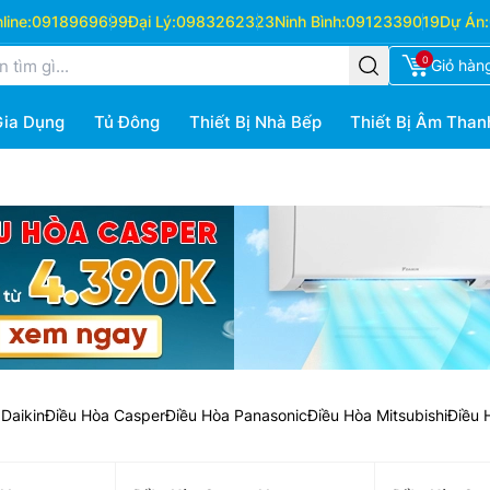
ine:
0918969699
Đại Lý:
0983262323
Ninh Bình:
0912339019
Dự Án:
0
Giỏ hàn
Gia Dụng
Tủ Đông
Thiết Bị Nhà Bếp
Thiết Bị Âm Than
Daikin
Điều Hòa Casper
Điều Hòa Panasonic
Điều Hòa Mitsubishi
Điều 