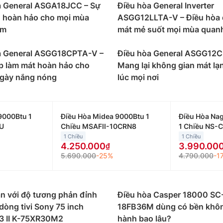
a General ASGA18JCC – Sự
Điều hòa General Inverter
n hoàn hảo cho mọi mùa
ASGG12LLTA-V – Điều hòa 
ăm
mát mẻ suốt mọi mùa quan
a General ASGG18CPTA-V –
Điều hòa General ASGG12
p làm mát hoàn hảo cho
Mang lại không gian mát lạ
gày nắng nóng
lúc mọi nơi
9000Btu 1
Điều Hòa Midea 9000Btu 1
Điều Hòa Na
U
Chiều MSAFII-10CRN8
1 Chiều NS-
1 Chiều
1 Chiều
4.250.000
3.990.00
5.690.000
-25%
4.790.000
-1
n với độ tương phản đỉnh
Điều hòa Casper 18000 SC
dòng tivi Sony 75 inch
18FB36M dùng có bền khô
3 II K-75XR30M2
hành bao lâu?