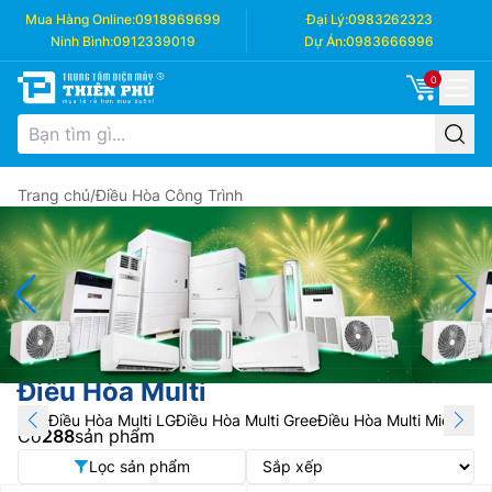
Mua Hàng Online:
0918969699
Đại Lý:
0983262323
Ninh Bình:
0912339019
Dự Án:
0983666996
0
Trang chủ
/
Điều Hòa Công Trình
Điều Hòa Multi
Điều Hòa Multi LG
Điều Hòa Multi Gree
Điều Hòa Multi Midea
Điề
Có
288
sản phẩm
Lọc sản phẩm