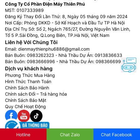
Công Ty Cổ Phần Điện Máy Thiên Phú
dạng treo tường, dạng áp trần,
điều hòa âm trần
hay
MST: 0107333989
điều hòa âm trần nối ống gió.
Đăng Ký Thay Đổi Lần Thứ: 8, Ngày 05 tháng 09 năm 2024
Nơi Cấp: Phòng DKKD - Sở Kế Hoạch và Đầu Tư TP Hà Nội
Ban đầu bạn muốn lắp Điều Hòa Multi với dàn lạnh
Địa Chỉ Trụ Sở: Số 2, Ngách 765/27, Đường Nguyễn Văn Linh,
treo tường thì sau này vẫn có thể thay sang kiểu dáng
Tổ 5 P.Sài Đồng, Q.Long Biên, TP.Hà Nội, Việt Nam
khác như âm trần, áp trần, giấu trần nối ống gió,… mà
Liên hệ Với Chúng Tôi
không phải thay đổi cục nóng bên ngoài.
Email:
dienmaythienphu6886@gmail.com
Bán Buôn:
0983262323
- Nhà Thầu Dự Án:
0913836633
Nhược điểm của Điều hòa Multi
Bán Buôn:
0983666996
- Nhà Thầu Dự Án:
0983666996
Dịch vụ khách hàng
Dù
điều hòa Multi giá rẻ
có khá nhiều ưu điểm nhưng
Phương Thức Mua Hàng
bên cạnh đó chúng còn tồn tại những nhược điểm sau:
Hình Thức Thanh Toán
Chính Sách Bảo Hành
Điều hòa Mutil có chi phí đầu tư ban đầu khá cao
Chính sách Đổi – Trả hàng hóa
Điều hòa Multi thường có giá khá chênh lệch so với
Chính Sách Bảo Mật
Quy Chế Hoạt Động
chiếc Điều hòa thông thường, riêng cục nóng giá khá
cao. Và hơn hết không hẳn gia đình nào cũng có nhu
cầu lắp đặt Điều hòa cho tất cả các phòng trong nhà
mình. Do đó, việc đầu tư chọn mua Điều hòa Multi có
Hotline
Chat Zalo
Chat Facebook
thể là không hợp lý.