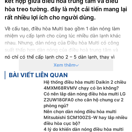
kết hợp giữa điều hòa trung tâm và điều
hòa treo tường. đây là một cải tiến mang lại
rất nhiều lợi ích cho người dùng.
Về cấu tạo, điều hòa Multi bao gồm 1 dàn nóng làm
nhiệm vụ cấp lạnh cho cùng lúc nhiều dàn lạnh khác
nhau. Nhưng, dàn nóng của Điều hòa Multi có công
suất thấp hơn dàn nóng của điều hoà trung tâm và
nó chỉ có thể cấp lạnh cho 2 – 5 dàn lạnh, thay vì
nhiều dàn lạnh như dàn nóng của
Điều hòa trung tâm
.
Xem thêm
Điều Hòa Multi
BÀI VIẾT LIÊN QUAN
thường được người sử dụng cho những
căn hộ chung cư nhiều phong, hoặc những nơi không
Hệ thống điều hòa multi Daikin 2 chiều
4MXM68RVMV chạy có ồn không?
có nhiều không gian để lắp đặt dàn nóng.
Có nên lắp dàn nóng điều hòa multi LG
Cơ chế hoạt động của Điều hòa Multi:
Z2UW18GFA0 cho căn hộ chung cư 2
phòng ngủ?
Điều hòa Multi
có cơ chế hoạt động như những chiếc
Nên chọn dàn nóng điều hòa multi
Mitsubishi SCM100ZS-W hay lắp nhiều
điều hoà treo tường thông thường, ngoài việc có thiết
điều hòa cục bộ?
kế 1 dàn nóng kết nối với nhiều dàn lạnh (từ 2 đến 5
4 lý do khiến dàn nóng điều hòa multi