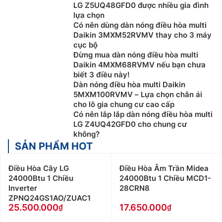
dàn lạnh). Cụ thể là dàn nóng sẽ cung cấp khí gas
LG Z5UQ48GFD0 được nhiều gia đình
lỏng đến dàn lạnh, gas lỏng bốc hơi và thu nhiệt
lựa chọn
không khí đi qua dàn lạnh, không khí mất nhiệt nên
Có nên dùng dàn nóng điều hòa multi
Daikin 3MXM52RVMV thay cho 3 máy
nhiệt độ giảm xuống để làm lạnh cho phòng.
cục bộ
Ưu điểm của Điều hòa Multi
Đừng mua dàn nóng điều hòa multi
Daikin 4MXM68RVMV nếu bạn chưa
Điều Hòa Multi là sự kết hợp giữa điều hoà trung tâm
biết 3 điều này!
Dàn nóng điều hòa multi Daikin
và
điều hòa
treo tường thông thường, nên Điều hòa
5MXM100RVMV – Lựa chọn chân ái
Multi có rất nhiều những ưu điểm nổi trội như:
cho lô gia chung cư cao cấp
Có nên lắp lắp dàn nóng điều hòa multi
Tiết kiệm không gian, đảm bảo tính thẩm mỹ
LG Z4UQ42GFD0 cho chung cư
Đối với các căn hộ, chung cư nhỏ thường có diện tích
không?
khá hẹp, việc lắp đặt máy lạnh thường sẽ chiếm khá
SẢN PHẨM HOT
nhiều diện tích. Do đó, việc lắp đặt
Điều Hòa Multi
cho
Điều Hòa Cây LG
Điều Hòa Âm Trần Midea
những căn hộ, chung cư nhỏ giúp người dùng tiết kiệm
24000Btu 1 Chiều
24000Btu 1 Chiều MCD1-
không gian và tăng tính thẩm mỹ.
Inverter
28CRN8
ZPNQ24GS1AO/ZUAC1
Tiết kiệm điện năng và tăng hiệu suất làm lạnh
25.500.000
17.650.000
Đa số các điều hòa Multi sẽ hoạt động với hệ số làm