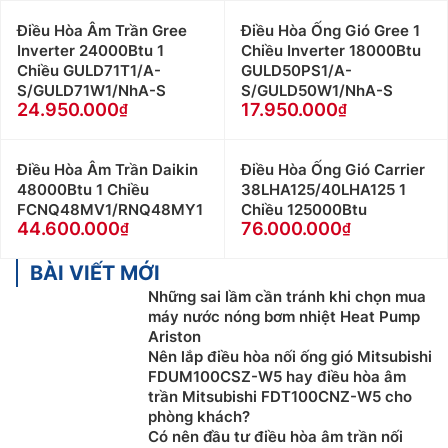
lạnh không đồng đều, có nghĩa là tổng công suất làm
Điều Hòa Âm Trần Gree
Điều Hòa Ống Gió Gree 1
lạnh sẽ lớn hơn công suất của dàn nóng.
Inverter 24000Btu 1
Chiều Inverter 18000Btu
Chiều GULD71T1/A-
GULD50PS1/A-
Ban ngày các thành viên tập trung ở phòng khách, dàn
S/GULD71W1/NhA-S
S/GULD50W1/NhA-S
nóng sẽ vận hành để làm lạnh cho phòng khách. Ban
24.950.000
17.950.000
đêm, dàn lạnh phòng khách không hoạt động, máy sẽ
dồn công suất làm lạnh tại các phòng ngủ. Nhờ vậy
mà
Điều Hòa Multi
vừa tiết kiệm được chi phí vừa tiết
Điều Hòa Âm Trần Daikin
Điều Hòa Ống Gió Carrier
48000Btu 1 Chiều
38LHA125/40LHA125 1
kiệm được điện năng đáng kể.
FCNQ48MV1/RNQ48MY1
Chiều 125000Btu
44.600.000
76.000.000
Hoạt động và kiểm soát độc lập
Mặc dù hoạt động chung trên một dàn nóng nhưng
BÀI VIẾT MỚI
dàn lạnh luôn hoạt động riêng biệt. Chính vì vậy người
Những sai lầm cần tránh khi chọn mua
dùng có thể điều chỉnh nhiệt độ độc lập mà không làm
máy nước nóng bơm nhiệt Heat Pump
ảnh hưởng đến các điều hòa khác trong nhà.
Ariston
Nên lắp điều hòa nối ống gió Mitsubishi
Với khả năng như vậy nên bạn có thể sử dụng điều
FDUM100CSZ-W5 hay điều hòa âm
hòa độc lập ở các phòng riêng biệt, từ đó tối ưu điện
trần Mitsubishi FDT100CNZ-W5 cho
phòng khách?
năng tiêu thụ và sự thoải mái dành cho từng người
Có nên đầu tư điều hòa âm trần nối
dùng.