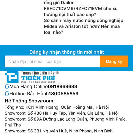
ống gió Daikin
FBFC71DVM9/RZFC71EVM cho xu
Hoạt động êm ái
hướng nội thất cao cấp?
Hệ thống
Điều Hòa Multi
So sánh máy nước nóng công nghiệp
hoạt động độc lập nên rất
Midea và Ariston tốt hơn? Nên mua
yên tĩnh, dễ dàng giúp bạn dễ dàng chìm sâu vào giấc
loại nào?
ngủ ngon cũng như đảm bảo không gian để học tập,
làm việc hiệu quả.
Đăng ký nhận thông tin mới nhất
Tiết kiệm chi phí lắp đặt, bảo trì
Đăng ký
Thay vì mỗi điều hòa đều phải lắp đặt riêng biệt một
dàn
nóng lạnh
riêng thì điều hòa Multi chỉ cần lắp đặt
duy nhất một dàn nóng. Do đó bạn sẽ tiết kiệm được
phần chi phí vật tư lắp đặt như ống đồng, dây điện,…
Mua Hàng Online:
0918969699
Hotline Bảo Hành:
1800585859
Bên cạnh đó, việc sử dụng một dàn nóng còn giúp bạn
Hệ Thống Showroom
tiết kiệm được chi phí bảo trì và sửa chữa.
Tổng Kho: KCN Vĩnh Hoàng, Quận Hoàng Mai, Hà Nội
Tính linh hoạt cao
Showroom: Số 488 Hà Huy Tập, Yên Viên, Gia Lâm, Hà Nội
Showroom: Số 89A Đường Lạc Long Quân, Phường Vĩnh Phúc,
Điều hòa Multi linh hoạt trong lắp đặt vị trí và có khả
Phú Thọ
năng kết nối đa dạng các dàn lạnh. Dàn lạnh có thể là
Showroom: Số 331 Nguyễn Huệ, Ninh Phong, Ninh Bình