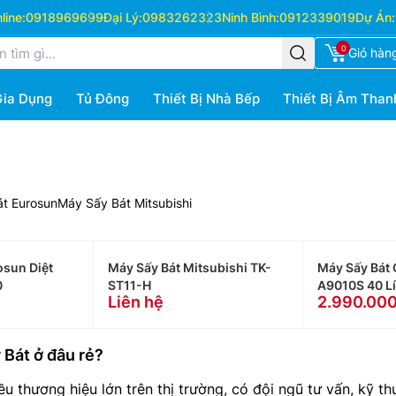
ine:
0918969699
Đại Lý:
0983262323
Ninh Bình:
0912339019
Dự Án:
0
Giỏ hàn
Gia Dụng
Tủ Đông
Thiết Bị Nhà Bếp
Thiết Bị Âm Than
t Eurosun
Máy Sấy Bát Mitsubishi
osun Diệt
Máy Sấy Bát Mitsubishi TK-
Máy Sấy Bát
0
ST11-H
A9010S 40 Lí
Liên hệ
2.990.00
 Bát ở đâu rẻ?
ều thương hiệu lớn trên thị trường, có đội ngũ tư vấn, kỹ t