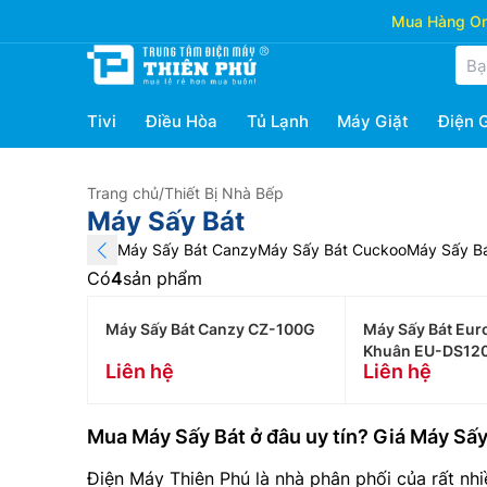
Mua Hàng Onl
Tivi
Điều Hòa
Tủ Lạnh
Máy Giặt
Điện 
Trang chủ
/
Thiết Bị Nhà Bếp
Máy Sấy Bát
Máy Sấy Bát Canzy
Máy Sấy Bát Cuckoo
Máy Sấy Bá
Có
4
sản phẩm
Máy Sấy Bát Canzy CZ-100G
Máy Sấy Bát Eur
Khuân EU-DS12
Liên hệ
Liên hệ
Mua Máy Sấy Bát ở đâu uy tín? Giá Máy Sấy
Điện Máy Thiên Phú là nhà phân phối của rất nhi