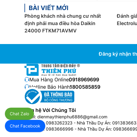
BÀI VIẾT MỚI
Phòng khách nhà chung cư nhất
Đánh giá
định phải mua điều hòa Daikin
Electro
24000 FTKM71AVMV
Đăng ký nhận th
Mua Hàng Online:
0918969699
Hotline Bảo Hành:
1800585859
Liên hệ Với Chúng Tôi
Chat Zalo
Email:
dienmaythienphu6886@gmail.com
Bán Buôn:
0983262323
- Nhà Thầu Dự Án:
091383663
Chat Facebook
Bán Buôn:
0983666996
- Nhà Thầu Dự Án:
09836669