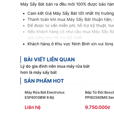
Máy Sấy Bát bán ra đều mới 100% được bảo hành
Cam kết Giá Máy Sấy Bát tốt nhất thị trườn
Thanh toán khi mua Máy Sấy Bát thuận tiện,
Để được tư vấn miễn phí, hỗ trợ kỹ thuật, 
Nếu khách hàng có như cầu mua Máy Sấy Bát
giá cũng như hỗ trợ tốt nhất
Khách hàng ở Khu vực Ninh Bình xin vui lòng
Khách hàng ở Khu vực Vĩnh Phúc xin vui lòn
Khách hàng ở Khu vực Lạng Sơn xin vui lòng
BÀI VIẾT LIÊN QUAN
Khách hàng ở Khu vực Hòa Bình xin vui lòng
Lý do gia đình nên mua máy rửa bát
Khách hàng ở Khu vực Thanh Hóa xin vui lò
hơn là máy sấy bát
Khách hàng ở Khu vực Bắc Giang xin vui lòn
SẢN PHẨM HOT
Máy Rửa Bát Electrolux
Bếp Từ Đôi Bosc
ESF6010BW 8 Bộ
PPI82560MS Ser
Liên hệ
9.750.000