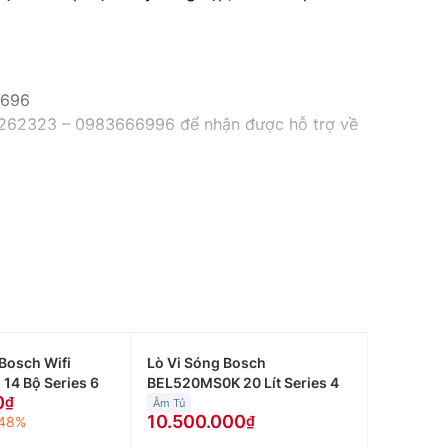
9696
983262323 – 0983666996 để nhận được hỗ trợ về
Bosch Wifi
Lò Vi Sóng Bosch
14 Bộ Series 6
BEL520MS0K 20 Lít Series 4
0
Âm Tủ
10.500.000
48%