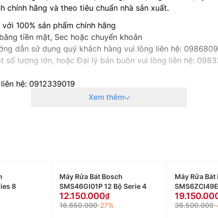
 chính hãng và theo tiêu chuẩn nhà sản xuất.
g với 100% sản phẩm chính hãng
 bằng tiền mặt, Sec hoặc chuyển khoản
hướng dẫn sử dụng quý khách hàng vui lòng liên hệ: 098680
 số lượng lớn, hoặc Đại lý bán buôn vui lòng liên hệ: 0
 liên hệ: 0912339019
g liên hệ: 0982067318
Xem thêm
 liên hệ: 0983666996
 liên hệ: 0983666996
ng liên hệ: 0983666996
g liên hệ: 0983666996
h
Máy Rửa Bát Bosch
Máy Rửa Bát 
ies 8
SMS46GI01P 12 Bộ Serie 4
SMS6ZCI49E 
12.150.000
19.150.00
16.650.000
-27%
36.500.000
-