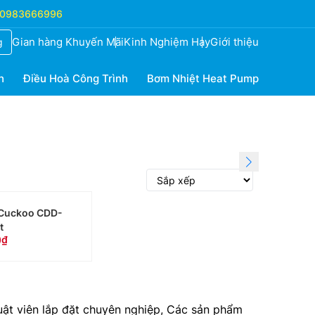
0983666996
Gian hàng Khuyến Mãi
Kinh Nghiệm Hay
Giới thiệu
g
h
Điều Hoà Công Trình
Bơm Nhiệt Heat Pump
 Cuckoo CDD-
t
0
huật viên lắp đặt chuyên nghiệp, Các sản phẩm