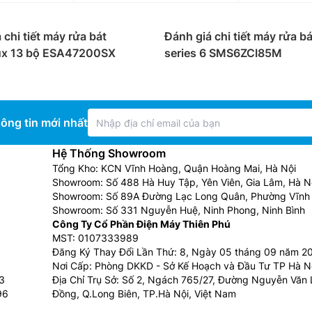
 chi tiết máy rửa bát
Đánh giá chi tiết máy rửa b
lux 13 bộ ESA47200SX
series 6 SMS6ZCI85M
ông tin mới nhất
Hệ Thống Showroom
Tổng Kho: KCN Vĩnh Hoàng, Quận Hoàng Mai, Hà Nội
Showroom: Số 488 Hà Huy Tập, Yên Viên, Gia Lâm, Hà N
Showroom: Số 89A Đường Lạc Long Quân, Phường Vĩnh 
Showroom: Số 331 Nguyễn Huệ, Ninh Phong, Ninh Bình
Công Ty Cổ Phần Điện Máy Thiên Phú
MST: 0107333989
Đăng Ký Thay Đổi Lần Thứ: 8, Ngày 05 tháng 09 năm 2
Nơi Cấp: Phòng DKKD - Sở Kế Hoạch và Đầu Tư TP Hà N
3
Địa Chỉ Trụ Sở: Số 2, Ngách 765/27, Đường Nguyễn Văn L
96
Đồng, Q.Long Biên, TP.Hà Nội, Việt Nam