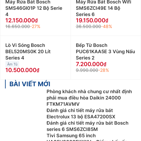
Máy Rửa Bát Bosch
Máy Rửa Bát Bosch Wifi
hệ: 0982067318
SMS46GI01P 12 Bộ Serie
SMS6ZCI49E 14 Bộ
Khách hàng ở Khu vực Lạng Sơn xin vui lòng liên
4
Series 6
hệ: 0983666996
12.150.000
19.150.000
Khách hàng ở Khu vực Hòa Bình xin vui lòng liên
16.650.000
-27%
36.500.000
-48%
hệ: 0983666996
Khách hàng ở Khu vực Thanh Hóa xin vui lòng liên
Lò Vi Sóng Bosch
Bếp Từ Bosch
hệ: 0983666996
BEL520MS0K 20 Lít
PUC61KAA5E 3 Vùng Nấu
Khách hàng ở Khu vực Bắc Giang xin vui lòng liên
Series 4
Series 2
hệ: 0983666996
7.200.000
Âm Tủ
10.500.000
9.990.000
-28%
BÀI VIẾT MỚI
Phòng khách nhà chung cư nhất định
phải mua điều hòa Daikin 24000
FTKM71AVMV
Đánh giá chi tiết máy rửa bát
Electrolux 13 bộ ESA47200SX
Đánh giá chi tiết máy rửa bát Bosch
series 6 SMS6ZCI85M
Tivi Samsung 65 inch