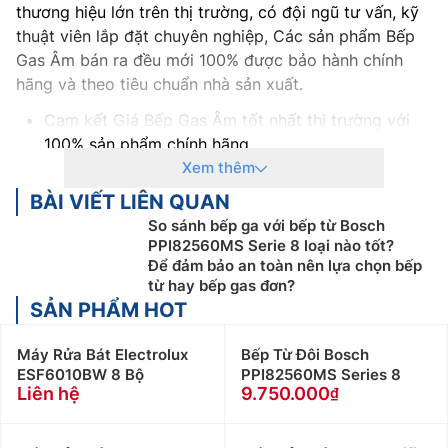
thương hiệu lớn trên thị trường, có đội ngũ tư vấn, kỹ
thuật viên lắp đặt chuyên nghiệp, Các sản phẩm Bếp
Gas Âm bán ra đều mới 100% được bảo hành chính
hãng và theo tiêu chuẩn nhà sản xuất.
Cam kết Giá Bếp Gas Âm tốt nhất thị trường với
100% sản phẩm chính hãng
Thanh toán khi mua Bếp Gas Âm thuận tiện, bằng
Xem thêm
tiền mặt, Sec hoặc chuyển khoản
BÀI VIẾT LIÊN QUAN
Để được tư vấn miễn phí, hỗ trợ kỹ thuật, hướng
So sánh bếp ga với bếp từ Bosch
dẫn sử dụng quý khách hàng vui lòng liên hệ:
PPI82560MS Serie 8 loại nào tốt?
0986809696
Để đảm bảo an toàn nên lựa chọn bếp
từ hay bếp gas đơn?
Nếu khách hàng có như cầu mua Bếp Gas Âm số
SẢN PHẨM HOT
lượng lớn, hoặc Đại lý bán buôn vui lòng liên hệ:
0983262323 – 0983666996 để nhận được hỗ trợ
Máy Rửa Bát Electrolux
Bếp Từ Đôi Bosch
về giá cũng như hỗ trợ tốt nhất
ESF6010BW 8 Bộ
PPI82560MS Series 8
Khách hàng ở Khu vực Ninh Bình xin vui lòng liên
Liên hệ
9.750.000
hệ: 0912339019
Khách hàng ở Khu vực Vĩnh Phúc xin vui lòng liên