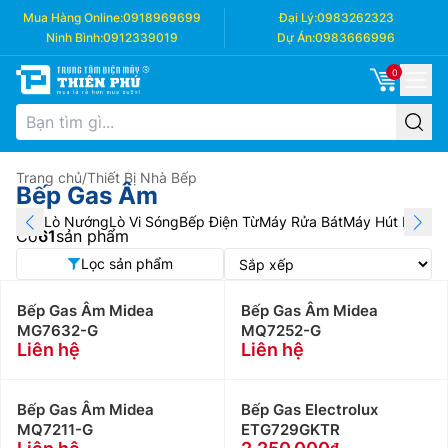
Mua Hàng Online:
0918969699
Đại Lý:
0983262323
Ninh Bình:
0912339019
Dự Án:
0983666996
0
Trang chủ
/
Thiết Bị Nhà Bếp
Bếp Gas Âm
Lò Nướng
Lò Vi Sóng
Bếp Điện Từ
Máy Rửa Bát
Máy Hút Mùi
Bế
Có
61
sản phẩm
Lọc sản phẩm
Bếp Gas Âm Midea
Bếp Gas Âm Midea
MG7632-G
MQ7252-G
Liên hệ
Liên hệ
Bếp Gas Âm Midea
Bếp Gas Electrolux
MQ7211-G
ETG729GKTR