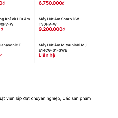
0
6.750.000
ng Khí Và Hút Ẩm
Máy Hút Ẩm Sharp DW-
30FV-W
T30HV-W
0
9.200.000
Panasonic F-
Máy Hút Ẩm Mitsubishi MJ-
E14CG-S1-SWE
0
Liên hệ
huật viên lắp đặt chuyên nghiệp, Các sản phẩm