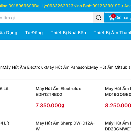
ine:
0918969699
Đại Lý:
0983262323
Ninh Bình:
0912339019
Dự Án:
0
Giỏ hàn
Gia Dụng
Tủ Đông
Thiết Bị Nhà Bếp
Thiết Bị Âm Than
in
Máy Hút Ẩm Electrolux
Máy Hút Ẩm Panasonic
Máy Hút Ẩm Mitsubis
 Lít
Máy Hút Ẩm Electrolux
Máy Hút Ẩm L
EDH12TRBD2
MD19GQGE
7.350.000
8.250.00
4 Lít
Máy Hút Ẩm Sharp DW-D12A-
Máy Hút Ẩm L
W
DD23GMWE