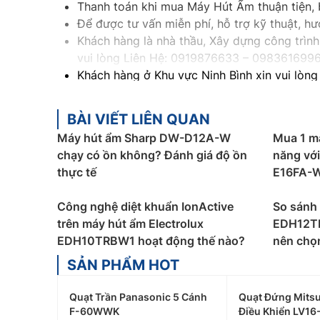
Thanh toán khi mua Máy Hút Ẩm thuận tiện, 
Để được tư vấn miễn phí, hỗ trợ kỹ thuật, 
Khách hàng là nhà thầu, Xây dựng công trình 
vui lòng Liên Hệ: 0919876633
– 098361699
Khách hàng ở Khu vực Ninh Bình xin vui lòng
Khách hàng ở Khu vực Vĩnh Phúc xin vui lòn
Khách hàng ở Khu vực Bắc Giang xin vui lòn
BÀI VIẾT LIÊN QUAN
Máy hút ẩm Sharp DW-D12A-W
Mua 1 m
chạy có ồn không? Đánh giá độ ồn
năng vớ
thực tế
E16FA-
Công nghệ diệt khuẩn IonActive
So sánh 
trên máy hút ẩm Electrolux
EDH12T
EDH10TRBW1 hoạt động thế nào?
nên chọn
SẢN PHẨM HOT
Quạt Trần Panasonic 5 Cánh
Quạt Đứng Mitsu
F-60WWK
Điều Khiển LV16