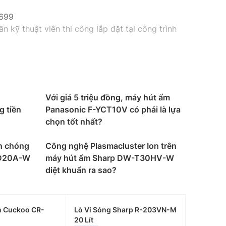
9699
n kỹ thuật viên thi công lắp đặt tại công trình
Với giá 5 triệu đồng, máy hút ẩm
g tiền
Panasonic F-YCT10V có phải là lựa
chọn tốt nhất?
h chóng
Công nghệ Plasmacluster Ion trên
-D20A-W
máy hút ẩm Sharp DW-T30HV-W
diệt khuẩn ra sao?
n Cuckoo CR-
Lò Vi Sóng Sharp R-203VN-M
20 Lít