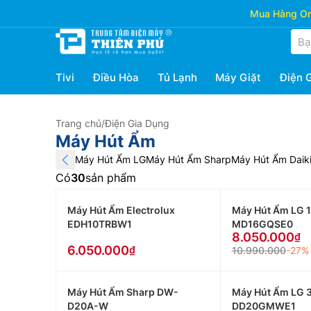
Mua Hàng Onl
Tivi
Điều Hòa
Tủ Lạnh
Máy Giặt
Điện 
Trang chủ
/
Điện Gia Dụng
Máy Hút Ẩm
Máy Hút Ẩm LG
Máy Hút Ẩm Sharp
Máy Hút Ẩm Daik
Có
30
sản phẩm
Máy Hút Ẩm Electrolux
Máy Hút Ẩm LG 16
EDH10TRBW1
MD16GQSE0
8.050.000
6.050.000
10.990.000
-27%
Máy Hút Ẩm Sharp DW-
Máy Hút Ẩm LG 3
D20A-W
DD20GMWE1