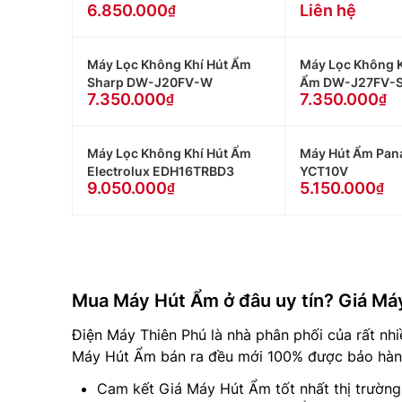
6.850.000
Liên hệ
Máy Lọc Không Khí Hút Ẩm
Máy Lọc Không K
Sharp DW-J20FV-W
Ẩm DW-J27FV-
7.350.000
7.350.000
Máy Lọc Không Khí Hút Ẩm
Máy Hút Ẩm Pana
Electrolux EDH16TRBD3
YCT10V
9.050.000
5.150.000
Mua Máy Hút Ẩm ở đâu uy tín? Giá Má
Điện Máy Thiên Phú là nhà phân phối của rất nhi
Máy Hút Ẩm bán ra đều mới 100% được bảo hành 
Cam kết Giá Máy Hút Ẩm tốt nhất thị trườn