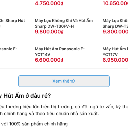
4.750.000
10.650.00
hí Sharp Hút
Máy Lọc Không Khí Và Hút Ẩm
Máy Lọc Khô
S
Sharp DW-T30FV-H
Sharp DW-T
9.800.000
9.800.00
sonic F-
Máy Hút Ẩm Panasonic F-
Máy Hút Ẩm 
YCT14V
YCT17V
6.600.000
6.950.00
Xem thêm
y Hút Ẩm ở đâu rẻ?
ều thương hiệu lớn trên thị trường, có đội ngũ tư vấn, kỹ t
chính hãng và theo tiêu chuẩn nhà sản xuất.
g với 100% sản phẩm chính hãng