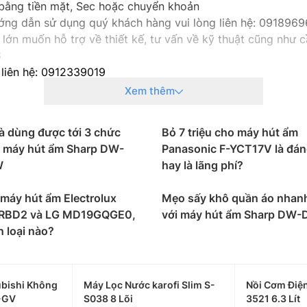
bằng tiền mặt, Sec hoặc chuyển khoản
hướng dẫn sử dụng quý khách hàng vui lòng liên hệ: 091896
lớn muốn hỗ trợ về thiết kế, tư vấn về kỹ thuật cũng như cầ
6
 liên hệ: 0912339019
g liên hệ: 0982067318
Xem thêm
g liên hệ: 0983666996
à dùng được tới 3 chức
Bỏ 7 triệu cho máy hút ẩm
i máy hút ẩm Sharp DW-
Panasonic F-YCT17V là đán
W
hay là lãng phí?
máy hút ẩm Electrolux
Mẹo sấy khô quần áo nhan
RBD2 và LG MD19GQGE0,
với máy hút ẩm Sharp DW
 loại nào?
bishi Không
Máy Lọc Nước karofi Slim S-
Nồi Cơm Điệ
-GV
S038 8 Lõi
3521 6.3 Lít