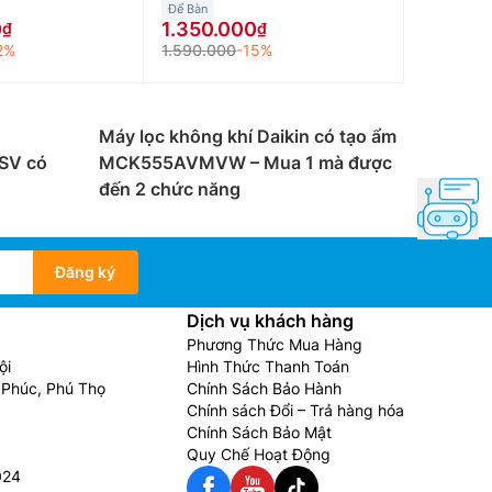
Để Bàn
0
1.350.000
2%
1.590.000
-15%
Máy lọc không khí Daikin có tạo ẩm
SV có
MCK555AVMVW – Mua 1 mà được
đến 2 chức năng
Đăng ký
Dịch vụ khách hàng
Phương Thức Mua Hàng
ội
Hình Thức Thanh Toán
Phúc, Phú Thọ
Chính Sách Bảo Hành
Chính sách Đổi – Trả hàng hóa
Chính Sách Bảo Mật
Quy Chế Hoạt Động
024