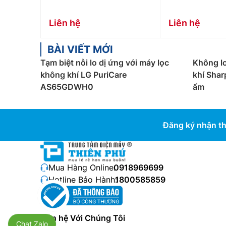
Liên hệ
Liên hệ
BÀI VIẾT MỚI
Tạm biệt nỗi lo dị ứng với máy lọc
Không l
không khí LG PuriCare
khí Sha
AS65GDWH0
ẩm
Đăng ký nhận th
Mua Hàng Online:
0918969699
Hotline Bảo Hành:
1800585859
Liên hệ Với Chúng Tôi
Chat Zalo