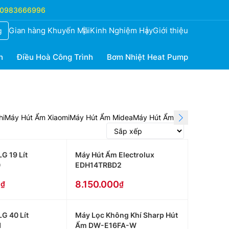
0983666996
Gian hàng Khuyến Mãi
Kinh Nghiệm Hay
Giới thiệu
g
h
Điều Hoà Công Trình
Bơm Nhiệt Heat Pump
hi
Máy Hút Ẩm Xiaomi
Máy Hút Ẩm Midea
Máy Hút Ẩm Casper
G 19 Lít
Máy Hút Ẩm Electrolux
0
EDH14TRBD2
0
8.150.000
G 40 Lít
Máy Lọc Không Khí Sharp Hút
1
Ẩm DW-E16FA-W