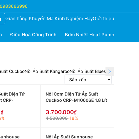
0983666996
Gian hàng Khuyến Mãi
Kinh Nghiệm Hay
Giới thiệu
g
h
Điều Hoà Công Trình
Bơm Nhiệt Heat Pump
Suất Cuckoo
Nồi Áp Suất Kangaroo
Nồi Áp Suất Bluestone
Nồi Áp Suấ
uất Điện Tử
Nồi Cơm Điện Tử Áp Suất
ít CRP-
Cuckoo CRP-M1060SE 1.8 Lít
0
3.700.000
6%
4.500.000
-18%
 Sunhouse
Nồi Áp Suất Sunhouse