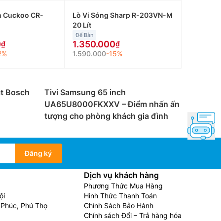
n Cuckoo CR-
Lò Vi Sóng Sharp R-203VN-M
20 Lít
Để Bàn
0
1.350.000
2%
1.590.000
-15%
át Bosch
Tivi Samsung 65 inch
UA65U8000FKXXV – Điểm nhấn ấn
tượng cho phòng khách gia đình
Đăng ký
Dịch vụ khách hàng
Phương Thức Mua Hàng
ội
Hình Thức Thanh Toán
Phúc, Phú Thọ
Chính Sách Bảo Hành
Chính sách Đổi – Trả hàng hóa