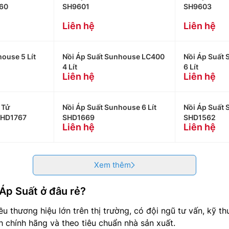
60
SH9601
SH9603
Liên hệ
Liên hệ
ouse 5 Lít
Nồi Áp Suất Sunhouse LC400
Nồi Áp Suất
4 Lít
6 Lít
Liên hệ
Liên hệ
 Tử
Nồi Áp Suất Sunhouse 6 Lít
Nồi Áp Suất 
SHD1767
SHD1669
SHD1562
Liên hệ
Liên hệ
Xem thêm
 Áp Suất ở đâu rẻ?
ều thương hiệu lớn trên thị trường, có đội ngũ tư vấn, kỹ t
chính hãng và theo tiêu chuẩn nhà sản xuất.