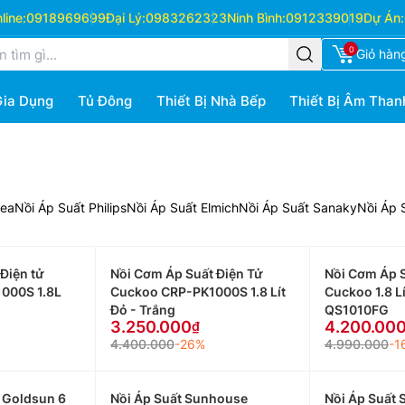
ine:
0918969699
Đại Lý:
0983262323
Ninh Bình:
0912339019
Dự Án:
0
Giỏ hàn
Gia Dụng
Tủ Đông
Thiết Bị Nhà Bếp
Thiết Bị Âm Than
dea
Nồi Áp Suất Philips
Nồi Áp Suất Elmich
Nồi Áp Suất Sanaky
Nồi Áp 
Điện tử
Nồi Cơm Áp Suất Điện Tử
Nồi Cơm Áp S
000S 1.8L
Cuckoo CRP-PK1000S 1.8 Lít
Cuckoo 1.8 L
Đỏ - Trắng
QS1010FG
3.250.000
4.200.00
4.400.000
-26%
4.990.000
-1
n Goldsun 6
Nồi Áp Suất Sunhouse
Nồi Áp Suất