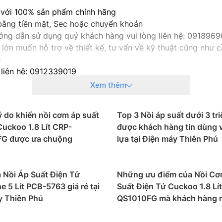
g với 100% sản phẩm chính hãng
 bằng tiền mặt, Sec hoặc chuyển khoản
hướng dẫn sử dụng quý khách hàng vui lòng liên hệ: 091896
lớn muốn hỗ trợ về thiết kế, tư vấn về kỹ thuật cũng như cầ
6
 liên hệ: 0912339019
g liên hệ: 0982067318
Xem thêm
g liên hệ: 0983666996
 do khiến nồi cơm áp suất
Top 3 Nồi áp suất dưới 3 tr
Cuckoo 1.8 Lít CRP-
được khách hàng tin dùng 
G được ưa chuộng
lựa tại Điện máy Thiên Phú
 Nồi Áp Suất Điện Tử
Những ưu điểm của Nồi C
e 5 Lít PCB-5763 giá rẻ tại
Suất Điện Tử Cuckoo 1.8 Lí
y Thiên Phú
QS1010FG mà khách hàng n