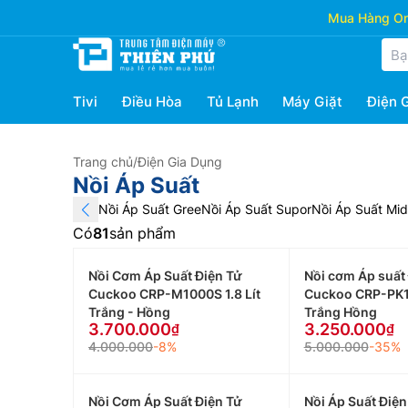
Mua Hàng Onl
Tivi
Điều Hòa
Tủ Lạnh
Máy Giặt
Điện 
Trang chủ
/
Điện Gia Dụng
Nồi Áp Suất
Nồi Áp Suất Gree
Nồi Áp Suất Supor
Nồi Áp Suất Mi
Có
81
sản phẩm
Nồi Cơm Áp Suất Điện Tử
Nồi cơm Áp suất 
Cuckoo CRP-M1000S 1.8 Lít
Cuckoo CRP-PK1
Trắng - Hồng
Trắng Hồng
3.700.000
3.250.000
4.000.000
-8%
5.000.000
-35%
Nồi Cơm Áp Suất Điện Tử
Nồi Áp Suất Điệ