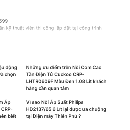
9699
n kỹ thuật viên thi công lắp đặt tại công trình
iệu động
Những ưu điểm trên Nồi Cơm Cao
và chọn
Tần Điện Tử Cuckoo CRP-
LHTR0609F Màu Đen 1.08 Lít khách
hàng cần quan tâm
ơm Áp
Vì sao Nồi Áp Suất Philips
t CRP-
HD2137/65 6 Lít lại được ưa chuộng
ên biết
tại Điện máy Thiên Phú ?