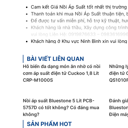
Cam kết Giá Nồi Áp Suất tốt nhất thị trườn
Thanh toán khi mua Nồi Áp Suất thuận tiện,
Để được tư vấn miễn phí, hỗ trợ kỹ thuật, 
Khách hàng là nhà thầu, Xây dựng công trình 
vui lòng Liên Hệ: 0919876633
– 098361699
Khách hàng ở Khu vực Ninh Bình xin vui lòng
Khách hàng ở Khu vực Vĩnh Phúc xin vui lòn
Khách hàng ở Khu vực Bắc Giang xin vui lòn
BÀI VIẾT LIÊN QUAN
Hô biến đa dạng món ăn nhờ có nồi
Những lý
cơm áp suất điện tử Cuckoo 1,8 Lít
điện tử 
CRP-M1000S
QS1010F
Nồi áp suất Bluestone 5 Lít PCB-
Đánh giá
5757D có tốt không? Có đáng mua
Blueston
không?
Điện má
SẢN PHẨM HOT