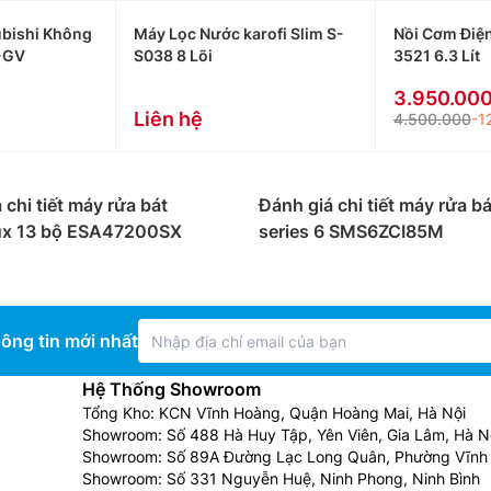
bishi Không
Máy Lọc Nước karofi Slim S-
Nồi Cơm Điệ
-GV
S038 8 Lõi
3521 6.3 Lít
3.950.00
Liên hệ
4.500.000
-1
 chi tiết máy rửa bát
Đánh giá chi tiết máy rửa b
lux 13 bộ ESA47200SX
series 6 SMS6ZCI85M
ông tin mới nhất
Hệ Thống Showroom
Tổng Kho: KCN Vĩnh Hoàng, Quận Hoàng Mai, Hà Nội
Showroom: Số 488 Hà Huy Tập, Yên Viên, Gia Lâm, Hà N
Showroom: Số 89A Đường Lạc Long Quân, Phường Vĩnh 
Showroom: Số 331 Nguyễn Huệ, Ninh Phong, Ninh Bình