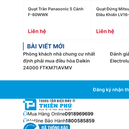
Quạt Trần Panasonic 5 Cánh
Quạt Đứng Mitsu
F-60WWK
Điều Khiển LV16
Liên hệ
Liên hệ
BÀI VIẾT MỚI
Phòng khách nhà chung cư nhất
Đánh giá
định phải mua điều hòa Daikin
Electro
24000 FTKM71AVMV
Đăng ký nhận th
Mua Hàng Online:
0918969699
Hotline Bảo Hành:
1800585859