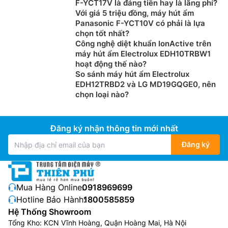
F-YCT17V là đáng tiền hay là lãng phí?
Với giá 5 triệu đồng, máy hút ẩm
Panasonic F-YCT10V có phải là lựa
chọn tốt nhất?
Công nghệ diệt khuẩn IonActive trên
máy hút ẩm Electrolux EDH10TRBW1
hoạt động thế nào?
So sánh máy hút ẩm Electrolux
EDH12TRBD2 và LG MD19GQGE0, nên
chọn loại nào?
Đăng ký nhận thông tin mới nhất
Đăng ký
Mua Hàng Online:
0918969699
Hotline Bảo Hành:
1800585859
Hệ Thống Showroom
Tổng Kho: KCN Vĩnh Hoàng, Quận Hoàng Mai, Hà Nội