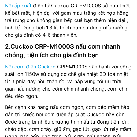
Nồi áp suất
điện tử Cuckoo CRP-M1000S sở hữu thiết
kế bắt mắt, hiện đại với gam màu trắng kết hợp hồng
trẻ trung cho không gian bếp cuả bạn thêm hiện đại ,
tinh tế. Dung tích 1.8 lít thích hợp sử dụng nấu nướng
cho gia đình có 4-6 thành viên.
2.Cuckoo CRP-M1000S nấu cơm nhanh
chóng, tiện ích cho gia đình bạn
Nồi cơm điện Cuckoo
CRP-M1000S vận hành với công
suất lớn 1150w sử dụng cơ chế gia nhiệt 3D toả nhiệt
từ 3 phía đáy nồi, thân nồi và nắp vung tối ưu thời
gian nấu nướng cho cơm chín nhanh chóng, cơm chín
đều dẻo ngon.
Bên cạnh khả năng nấu cơm ngon, cơm dẻo mềm hấp
dẫn thì chiếc nồi cơm điện áp suất Cuckoo này còn
được trang bị nhiều chương tình nấu tự động tiện lợi :
cháo đặc, cơm cháy, giữ ấm, gạo lứt, gạo lứt nảy mầm
Gaba, gạo nếp, gạo trộn, nấu cơm, nấu nhanh, nấu