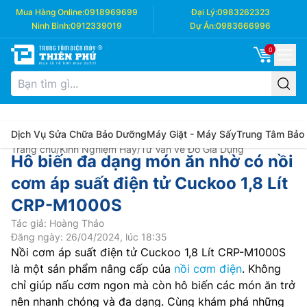
Mua Hàng Online:
0918969699
Đại Lý:
0983262323
Ninh Bình:
0912339019
Dự Án:
0983666996
0
Dịch Vụ Sửa Chữa Bảo Dưỡng
Máy Giặt - Máy Sấy
Trung Tâm Bảo
Trang chủ
/
Kinh Nghiệm Hay
/
Tư Vấn về Đồ Gia Dụng
Hô biến đa dạng món ăn nhờ có nồi
cơm áp suất điện tử Cuckoo 1,8 Lít
CRP-M1000S
Tác giả: Hoàng Thảo
Đăng ngày: 26/04/2024, lúc 18:35
Nồi cơm áp suất điện tử Cuckoo 1,8 Lít CRP-M1000S
là một sản phẩm nâng cấp của
nồi cơm điện
. Không
chỉ giúp nấu cơm ngon mà còn hô biến các món ăn trở
nên nhanh chóng và đa dạng. Cùng khám phá những