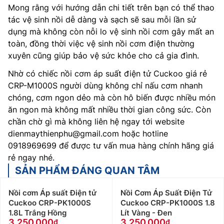
Mong rằng với hướng dẫn chi tiết trên bạn có thể thao
tác vệ sinh nồi dễ dàng và sạch sẽ sau mỗi lần sử
dụng mà không còn nỗi lo vệ sinh nồi cơm gây mất an
toàn, đồng thời việc vệ sinh nồi cơm điện thường
xuyên cũng giúp bảo vệ sức khỏe cho cả gia đình.
Nhờ có chiếc nồi cơm áp suất điện tử Cuckoo giá rẻ
CRP-M1000S người dùng không chỉ nấu cơm nhanh
chóng, cơm ngon dẻo mà còn hô biến được nhiều món
ăn ngon mà không mất nhiều thời gian công sức. Còn
chần chờ gì mà không liên hệ ngay tới website
dienmaythienphu@gmail.com hoặc hotline
0918969699 để được tư vấn mua hàng chính hãng giá
rẻ ngay nhé.
SẢN PHẨM ĐÁNG QUAN TÂM
Nồi cơm Áp suất Điện tử
Nồi Cơm Áp Suất Điện Tử
Cuckoo CRP-PK1000S
Cuckoo CRP-PK1000S 1.8
1.8L Trắng Hồng
Lít Vàng - Đen
3.250.000
3.250.000