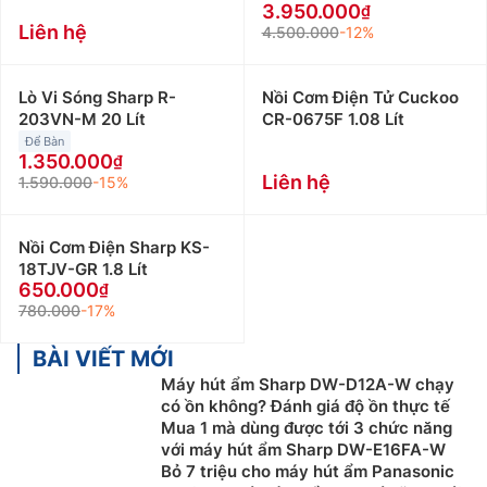
3.950.000
Liên hệ
4.500.000
-12%
Lò Vi Sóng Sharp R-
Nồi Cơm Điện Tử Cuckoo
203VN-M 20 Lít
CR-0675F 1.08 Lít
Để Bàn
1.350.000
Liên hệ
1.590.000
-15%
Nồi Cơm Điện Sharp KS-
18TJV-GR 1.8 Lít
650.000
780.000
-17%
BÀI VIẾT MỚI
Máy hút ẩm Sharp DW-D12A-W chạy
có ồn không? Đánh giá độ ồn thực tế
Mua 1 mà dùng được tới 3 chức năng
với máy hút ẩm Sharp DW-E16FA-W
Bỏ 7 triệu cho máy hút ẩm Panasonic