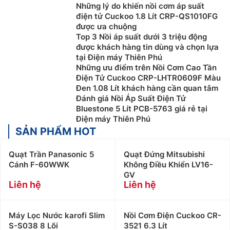
Những lý do khiến nồi cơm áp suất
điện tử Cuckoo 1.8 Lít CRP-QS1010FG
được ưa chuộng
Top 3 Nồi áp suất dưới 3 triệu động
được khách hàng tin dùng và chọn lựa
tại Điện máy Thiên Phú
Những ưu điểm trên Nồi Cơm Cao Tần
Điện Tử Cuckoo CRP-LHTR0609F Màu
Đen 1.08 Lít khách hàng cần quan tâm
Đánh giá Nồi Áp Suất Điện Tử
Bluestone 5 Lít PCB-5763 giá rẻ tại
Điện máy Thiên Phú
SẢN PHẨM HOT
Quạt Trần Panasonic 5
Quạt Đứng Mitsubishi
Cánh F-60WWK
Không Điều Khiển LV16-
GV
Liên hệ
Liên hệ
Máy Lọc Nước karofi Slim
Nồi Cơm Điện Cuckoo CR-
S-S038 8 Lõi
3521 6.3 Lít