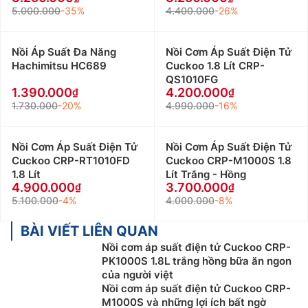
5.000.000
-35%
4.400.000
-26%
Nồi Áp Suất Đa Năng
Nồi Cơm Áp Suất Điện Tử
Hachimitsu HC689
Cuckoo 1.8 Lít CRP-
QS1010FG
1.390.000
4.200.000
1.730.000
-20%
4.990.000
-16%
Nồi Cơm Áp Suất Điện Tử
Nồi Cơm Áp Suất Điện Tử
Cuckoo CRP-RT1010FD
Cuckoo CRP-M1000S 1.8
1.8 Lít
Lít Trắng - Hồng
4.900.000
3.700.000
5.100.000
-4%
4.000.000
-8%
BÀI VIẾT LIÊN QUAN
Nồi cơm áp suất điện tử Cuckoo CRP-
PK1000S 1.8L trắng hồng bữa ăn ngon
của người việt
Nồi cơm áp suất điện tử Cuckoo CRP-
M1000S và những lợi ích bất ngờ