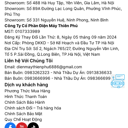
Showroom: Số 488 Hà Huy Tập, Yên Viên, Gia Lâm, Hà Nội
Showroom: Số 89A Đường Lạc Long Quân, Phường Vĩnh Phúc,
Phú Thọ
Showroom: Số 331 Nguyễn Huệ, Ninh Phong, Ninh Bình
Công Ty Cổ Phần Điện Máy Thiên Phú
MST: 0107333989
Đăng Ký Thay Đổi Lần Thứ: 8, Ngày 05 tháng 09 năm 2024
Nơi Cấp: Phòng DKKD - Sở Kế Hoạch và Đầu Tư TP Hà Nội
Địa Chỉ Trụ Sở: Số 2, Ngách 765/27, Đường Nguyễn Văn Linh,
Tổ 5 P.Sài Đồng, Q.Long Biên, TP.Hà Nội, Việt Nam
Liên hệ Với Chúng Tôi
Email:
dienmaythienphu6886@gmail.com
Bán Buôn:
0983262323
- Nhà Thầu Dự Án:
0913836633
Bán Buôn:
0983666996
- Nhà Thầu Dự Án:
0983666996
Dịch vụ khách hàng
Phương Thức Mua Hàng
Hình Thức Thanh Toán
Chính Sách Bảo Hành
Chính sách Đổi – Trả hàng hóa
Chính Sách Bảo Mật
Quy Chế Hoạt Động