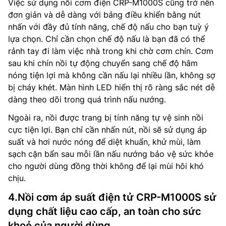
Việc sử dụng nồi cơm điện CRP-M1000S cũng trở nên
đơn giản và dễ dàng với bảng điều khiển bằng nút
nhấn với đầy đủ tính năng, chế độ nấu cho bạn tuỳ ý
lựa chọn. Chỉ cần chọn chế độ nấu là bạn đã có thể
rảnh tay đi làm việc nhà trong khi chờ cơm chín. Cơm
sau khi chín nồi tự động chuyển sang chế độ hâm
nóng tiện lợi mà không cần nấu lại nhiều lần, không sợ
bị cháy khét. Màn hình LED hiển thị rõ ràng sắc nét dễ
dàng theo dõi trong quá trình nấu nướng.
Ngoài ra, nồi được trang bị tính năng tự vệ sinh nồi
cực tiện lợi. Bạn chỉ cần nhấn nút, nồi sẽ sử dụng áp
suất và hơi nước nóng để diệt khuẩn, khử mùi, làm
sạch cặn bẩn sau mỗi lần nấu nướng bảo vệ sức khỏe
cho người dùng đồng thời không để lại mùi hôi khó
chịu.
4.Nồi cơm áp suất điện tử CRP-M1000S sử
dụng chất liệu cao cấp, an toàn cho sức
khoẻ của người dùng