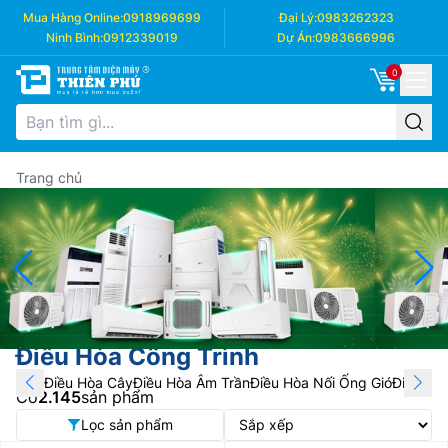
Mua Hàng Online:
0918969699
Đại Lý:
0983262323
Ninh Bình:
0912339019
Dự Án:
0983666996
0
Trang chủ
Điều Hòa Công Trình
Điều Hòa Cây
Điều Hòa Âm Trần
Điều Hòa Nối Ống Gió
Điều Hòa
Có
2.145
sản phẩm
Lọc sản phẩm