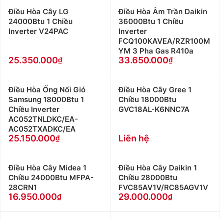
Điều Hòa Cây LG
Điều Hòa Âm Trần Daikin
24000Btu 1 Chiều
36000Btu 1 Chiều
Inverter V24PAC
Inverter
FCQ100KAVEA/RZR100M
YM 3 Pha Gas R410a
25.350.000
33.650.000
Điều Hòa Ống Nối Gió
Điều Hòa Cây Gree 1
Samsung 18000Btu 1
Chiều 18000Btu
Chiều Inverter
GVC18AL-K6NNC7A
AC052TNLDKC/EA-
AC052TXADKC/EA
25.150.000
Liên hệ
Điều Hòa Cây Midea 1
Điều Hòa Cây Daikin 1
Chiều 24000Btu MFPA-
Chiều 28000Btu
28CRN1
FVC85AV1V/RC85AGV1V
16.950.000
29.000.000