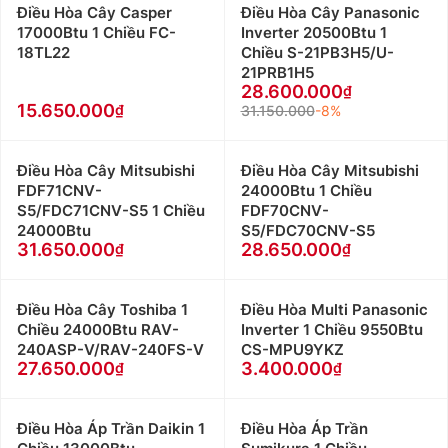
Điều Hòa Cây Casper
Điều Hòa Cây Panasonic
17000Btu 1 Chiều FC-
Inverter 20500Btu 1
18TL22
Chiều S-21PB3H5/U-
21PRB1H5
28.600.000
15.650.000
31.150.000
-8%
Điều Hòa Cây Mitsubishi
Điều Hòa Cây Mitsubishi
FDF71CNV-
24000Btu 1 Chiều
S5/FDC71CNV-S5 1 Chiều
FDF70CNV-
24000Btu
S5/FDC70CNV-S5
31.650.000
28.650.000
Điều Hòa Cây Toshiba 1
Điều Hòa Multi Panasonic
Chiều 24000Btu RAV-
Inverter 1 Chiều 9550Btu
240ASP-V/RAV-240FS-V
CS-MPU9YKZ
27.650.000
3.400.000
Điều Hòa Áp Trần Daikin 1
Điều Hòa Áp Trần