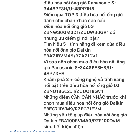
Thanh toán khi mua Điều Hòa Công Trình thuận
điều hòa nối ống gió Panasonic S-
tiện, bằng tiền mặt, Sec hoặc chuyển khoản
3448PF3H/U-48PR1H8
Điểm qua TOP 3 điều hòa nối ống gió
Để được tư vấn miễn phí, hỗ trợ kỹ thuật, hướng
dành cho phân khúc cao cấp
dẫn sử dụng quý khách hàng vui lòng liên hệ:
Điều hòa nối ống gió LG
0983666996
ZBNW36GM3D1/ZUUW36GV1 có
Nếu khách hàng có như cầu mua Điều Hòa Công
những ưu điểm gì nổi bật?
Trình số lượng lớn, hoặc Đại lý bán buôn vui lòng
Tìm hiểu 5+ tính năng đi kèm của điều
hòa nối ống gió Daikin
liên hệ: 0983262323 để nhận được tư vấn về giá
FBA71BVMA9/RZA71DV1
cũng như hỗ trợ tốt nhất
Vì sao nên chọn mua điều hòa nối ống
Khách hàng là nhà thầu, Xây dựng công trình lớn
gió Panasonic S-3448PF3HB/U-
muốn hỗ trợ về thiết kế, tư vấn về kỹ thuật cũng
48PZ3H8
như cần kỹ thuật viên thi công lắp đặt tại công
Khám phá 3 + công nghệ và tính năng
nổi bật trên điều hòa nối ống gió LG
trình vui lòng Liên Hệ: 0983666996
ZBNQ18GL2D1/ZUUQ18GV1
Khách hàng ở Khu vực Ninh Bình xin vui lòng liên
Những điểm CẦN CÂN NHẮC trước khi
hệ: 0912339019
chọn mua điều hòa nối ống gió Daikin
Khách hàng ở Khu vực Vĩnh Phúc xin vui lòng liên
FBFC71DVM9/RZFC71EVM
hệ: 0982067318
Những yếu tố giúp điều hòa nối ống gió
Daikin FBA100BVMA9/RZF100DVM
Khách hàng ở Khu vực Bắc Giang xin vui lòng liên
siêu tiết kiệm điện
hệ: 0983666996