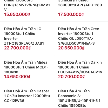
Chiều 13000Btu
Sumikura 1 Chiều
FHNQ13MV1V/RNQ13MV1
28000Btu APL/APO-280
V
15.650.000
17.500.000
Điều Hòa Âm Trần LG
Điều Hòa Âm Trần Gree
18000Btu 1 Chiều
Inverter 18000Btu 1
Inverter
Chiều GULD50T1/A-
ZTNQ18GPLA0/ZUAB1
S/GULD50W1/NhA-S
22.700.000
20.650.000
Điều Hòa Âm Trần Midea
Điều Hòa Âm Trần Daikin
18000Btu 1 Chiều MCD1-
18000Btu 1 Chiều
18CRN8
FCC50AV1V/RC50AGV1V
14.650.000
20.700.000
Điều Hoà Âm Trần Casper
Điều Hòa Âm Trần
1 Chiều Inverter 12000Btu
Panasonic S-
CC-12IW36
19PU1H5B/U-19PN1H5 1
Chiều 18500Btu