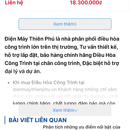
Liên hệ
18.300.000
Xem thêm
Điện Máy Thiên Phú là nhà phân phối điều hòa
công trình lớn trên thị trường, Tư vấn thiết kế,
hỗ trợ lắp đặt, bảo hàng chính hãng Điều Hòa
Công Trình tại chân công trình, Đặc biệt hỗ trợ
đại lý và dự án.
Khi mua Điều Hòa Công Trình tại
dienmaythienphu.vn Khách hàng không chỉ sắm
được sản phẩm với giá tốt nhất thị trường , chất
lượng chính hãng, chất lượng đảm bảo mà còn
nhận được rất nhiều chính sách ưu đãi cho khác:
Xem thêm
Cam kết Giá Điều Hòa Công Trình tốt nhất thị
BÀI VIẾT LIÊN QUAN
trường với 100% sản phẩm chính hãng
Phân tích những ưu điểm nổi bật của