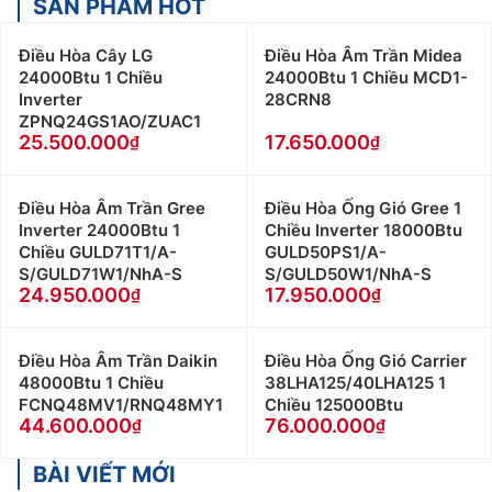
SẢN PHẨM HOT
Điều Hòa Cây LG
Điều Hòa Âm Trần Midea
24000Btu 1 Chiều
24000Btu 1 Chiều MCD1-
Inverter
28CRN8
ZPNQ24GS1AO/ZUAC1
25.500.000
17.650.000
Điều Hòa Âm Trần Gree
Điều Hòa Ống Gió Gree 1
Inverter 24000Btu 1
Chiều Inverter 18000Btu
Chiều GULD71T1/A-
GULD50PS1/A-
S/GULD71W1/NhA-S
S/GULD50W1/NhA-S
24.950.000
17.950.000
Điều Hòa Âm Trần Daikin
Điều Hòa Ống Gió Carrier
48000Btu 1 Chiều
38LHA125/40LHA125 1
FCNQ48MV1/RNQ48MY1
Chiều 125000Btu
44.600.000
76.000.000
BÀI VIẾT MỚI