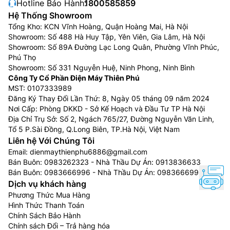
Hotline Bảo Hành:
1800585859
Hệ Thống Showroom
Tổng Kho: KCN Vĩnh Hoàng, Quận Hoàng Mai, Hà Nội
Showroom: Số 488 Hà Huy Tập, Yên Viên, Gia Lâm, Hà Nội
Showroom: Số 89A Đường Lạc Long Quân, Phường Vĩnh Phúc,
Phú Thọ
Showroom: Số 331 Nguyễn Huệ, Ninh Phong, Ninh Bình
Công Ty Cổ Phần Điện Máy Thiên Phú
MST: 0107333989
Đăng Ký Thay Đổi Lần Thứ: 8, Ngày 05 tháng 09 năm 2024
Nơi Cấp: Phòng DKKD - Sở Kế Hoạch và Đầu Tư TP Hà Nội
Địa Chỉ Trụ Sở: Số 2, Ngách 765/27, Đường Nguyễn Văn Linh,
Tổ 5 P.Sài Đồng, Q.Long Biên, TP.Hà Nội, Việt Nam
Liên hệ Với Chúng Tôi
Email:
dienmaythienphu6886@gmail.com
Bán Buôn:
0983262323
- Nhà Thầu Dự Án:
0913836633
Bán Buôn:
0983666996
- Nhà Thầu Dự Án:
0983666996
Dịch vụ khách hàng
Phương Thức Mua Hàng
Hình Thức Thanh Toán
Chính Sách Bảo Hành
Chính sách Đổi – Trả hàng hóa