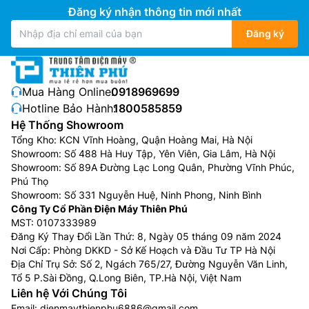
Đăng ký nhận thông tin mới nhất
Đăng ký
Mua Hàng Online:
0918969699
Chế độ tự khởi động lại khi mất điện đột ngột:
Máy
Hotline Bảo Hành:
1800585859
điều hòa cây Đaikin giá rẻ
1 chiều
Hệ Thống Showroom
FVC85AV1V/RC85AGV1V khi đang hoạt động bình
Tổng Kho: KCN Vĩnh Hoàng, Quận Hoàng Mai, Hà Nội
thường mà bị mất điện đột ngột thì sau khi có điện,
Showroom: Số 488 Hà Huy Tập, Yên Viên, Gia Lâm, Hà Nội
điều hòa sẽ tự động khởi động lại theo chế độ được
Showroom: Số 89A Đường Lạc Long Quân, Phường Vĩnh Phúc,
cài đặt trước đó.
Phú Thọ
Showroom: Số 331 Nguyễn Huệ, Ninh Phong, Ninh Bình
Tất cả các bộ điều khiển có dây đều có cảm biến
Công Ty Cổ Phần Điện Máy Thiên Phú
nhiệt độ tích hợp cho phép kích hoạt cảm biến nhiệt
MST: 0107333989
Đăng Ký Thay Đổi Lần Thứ: 8, Ngày 05 tháng 09 năm 2024
độ gần hơn đến khu vực mục tiêu để cải thiện sự thoải
Nơi Cấp: Phòng DKKD - Sở Kế Hoạch và Đầu Tư TP Hà Nội
mái. Nó có thể được kết nối trực tiếp với bo mạch
Địa Chỉ Trụ Sở: Số 2, Ngách 765/27, Đường Nguyễn Văn Linh,
chính của thiết bị để bắt đầu hoạt động mà không cần
Tổ 5 P.Sài Đồng, Q.Long Biên, TP.Hà Nội, Việt Nam
cài đặt thêm hoặc sửa đổi. Tính năng này có thể được
Liên hệ Với Chúng Tôi
cài đặt bởi người cài đặt trong quá trình vận hành thử.
Email:
dienmaythienphu6886@gmail.com