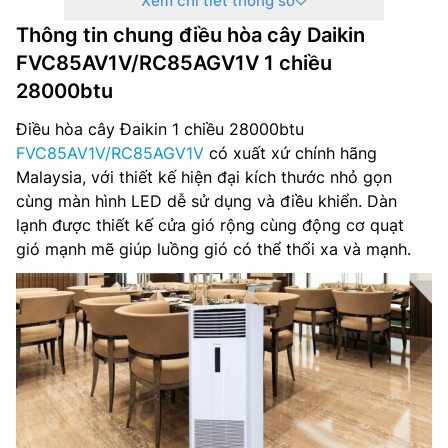
Xem chi tiết thông số
Nguồn điện: 1 pha, 220-240 V, 50-60 Hz
Thông tin chung điều hòa cây Daikin
Kích thước dàn lạnh(CxRxS): 1850 x 600 x 270 mm
FVC85AV1V/RC85AGV1V 1 chiều
28000btu
Trọng lượng dàn lạnh: 42 kg
Điều hòa cây Đaikin 1 chiều 28000btu
Kích thước dàn nóng(CxRxS): 695 x 930 x 350 mm
FVC85AV1V/RC85AGV1V
có xuất xứ chính hãng
Malaysia, với thiết kế hiện đại kích thước nhỏ gọn
Trọng lượng dàn nóng: 57 kg
cùng màn hình LED dễ sử dụng và điều khiển. Dàn
Đường kính ống dẫn(lỏng/hơi): Ø 9.52/ Ø 15.88
lạnh được thiết kế cửa gió rộng cùng động cơ quạt
gió mạnh mẽ giúp luồng gió có thể thổi xa và mạnh.
Xuất xứ: Chính hãng
Bảo hành: Máy 12 tháng, Máy nén 5 năm