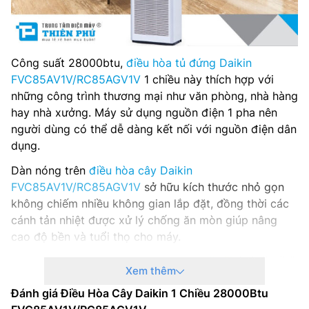
Công suất 28000btu,
điều hòa tủ đứng Daikin
FVC85AV1V/RC85AGV1V
1 chiều này thích hợp với
những công trình thương mại như văn phòng, nhà hàng
hay nhà xưởng. Máy sử dụng nguồn điện 1 pha nên
người dùng có thể dễ dàng kết nối với nguồn điện dân
dụng.
Dàn nóng trên
điều hòa cây Daikin
FVC85AV1V/RC85AGV1V
sở hữu kích thước nhỏ gọn
không chiếm nhiều không gian lắp đặt, đồng thời các
cánh tản nhiệt được xử lý chống ăn mòn giúp nâng
cao độ bền và tuổi thọ cho máy.
Xem thêm
Đánh giá Điều Hòa Cây Daikin 1 Chiều 28000Btu