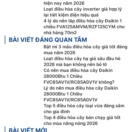
hiện nay năm 2026
Chế độ làm lạnh nhanh:
Điều hòa cây Daikin
Loạt điều hòa cây inverter giá hợp lý
FVC85AV1V/RC85AGV1V được trang bị chế độ làm
lại tiết kiệm điện hiệu quả
lạnh nhanh. Khi được kích hoạt chế độ này máy điều
4 lý do nên lắp điều hòa cây Đaikin 1
hòa cây sẽ vận hanh ở trạng thái mạnh nhất với quạt
chiều FVA125AMVM/RZF125CYM cho
dàn lạnh ở tốc độ tối đa trong 20 phút giúp hơi lạnh
nhà hàng 70m2
BÀI VIẾT ĐÁNG QUAN TÂM
tỏa ra nhiều hơn và làm lạnh không gian phòng nhanh
hơn.
Bật mí 3 mẫu điều hòa cây giá tốt đáng
mua năm 2026
Loạt điều hòa cây hạ giá sâu đầu hè
2026 mà bạn không nên bỏ lỡ
Có nên mua điều hòa cây Đaikin
28000Btu 1 Chiều
FVC85AV1V/RC85AGV1V không?
Lý do nên mua điều hòa cây Daikin
28000Btu 1 Chiều
FVC85AV1V/RC85AGV1V
Top 5 điều hòa cây loại vừa đáng sắm
cho gia đình
Top 4 điều hòa cây bán chạy giá tốt
cho mùa nắng nóng 2026
BÀI VIẾT MỚI