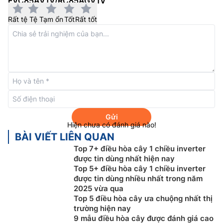
FVC85AV1V/RC85AGV1V
Rất tệ
Tệ
Tạm ổn
Tốt
Rất tốt
Điều hòa tủ đứng
Đaikin FVC85AV1V/RC85AGV1V sử
dung gas R32, đây là loại gas mới nhất hiện nay với ưu
điểm tiết kiệm điện, làm lạnh nhanh và sâu với hiệu
Gửi
Hiện chưa có đánh giá nào!
suất làm lạnh cao hơn 1,6 lần so với gas R410a trước
BÀI VIẾT LIÊN QUAN
đây. Đồng thời gas R32 cũng thân thiện với môi
Top 7+ điều hòa cây 1 chiều inverter
trường, chống lại sự gia tăng nhiệt dẫn tới hiệu ứng
được tin dùng nhất hiện nay
nhà kính.
Top 5+ điều hòa cây 1 chiều inverter
được tin dùng nhiều nhất trong năm
Đặc điểm công nghệ và tính năng điều hòa
2025 vừa qua
cây Daikin 1 chiều
Top 5 điều hòa cây ưa chuộng nhất thị
trường hiện nay
FVC85AV1V/RC85AGV1V
9 mẫu điều hòa cây được đánh giá cao