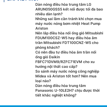
Công nghệ lọc không khí Ion Plasma:
Điều hòa
tủ
Dàn nóng điều hòa trung tâm LG
đứng Đaikin 1 chiều FVC85AV1V/RC85AGV1V được
ARUN050GSS5 kết nối được tối đa bao
tích hợp hệ thống lọc không khí Ion Plasma tiên tiến
nhiêu dàn lạnh?
giúp làm sạch và khử trùng không khí bằng cách loại
Những sai lầm cần tránh khi chọn mua
bỏ hiệu quả các chất gây ô nhiễm trong không khí.
máy nước nóng bơm nhiệt Heat Pump
Ariston
Điều chỉnh hướng gió tự động:
Chiếc
điều hòa cây
Nên lắp điều hòa nối ống gió Mitsubishi
Đaikin
28000btu inverter FVC85AV1V/RC85AGV1V
FDUM100CSZ-W5 hay điều hòa âm
trần Mitsubishi FDT100CNZ-W5 cho
được tích hợp chức năng đảo hướng gió ngang tự
phòng khách?
động(Trái/phải). Ngoài ra, với hướng đảo gió lên
Có nên đầu tư điều hòa âm trần nối
trên/xuống dưới người dùng có thể điều chỉnh bằng
ống gió Daikin
tay, với cấu trúc 8 cánh gió dọc để mang lại luồng gió
FBFC71DVM9/RZFC71EVM cho xu
dễ chịu cho cả người dùng ở gần và ở xa điều hòa
hướng nội thất cao cấp?
So sánh máy nước nóng công nghiệp
nhất.
Midea và Ariston tốt hơn? Nên mua
loại nào?
Dàn nóng điều hòa trung tâm
Panasonic U-10LE2H7 chịu được thời
tiết khắc nghiệt không?