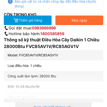
Báo giá vật tư và nhân công lắp đặt điều hòa cây(tủ
đứng)
CÒN TRONG KHO
Thêm giỏ hàng
Mua ngay
Gọi đặt mua:
0983666996
Hotline bảo hành:
1800585859
Thông số kỹ thuật Điều Hòa Cây Daikin 1 Chiều
28000Btu FVC85AV1V/RC85AGV1V
Model: FVC85AV1V/RC85AGV1V
Loại điều hòa: 1 chiều
Công suất làm lạnh: 28000 Btu
EER: 10.58 Btu/hr/W
Môi chất lạnh: R32