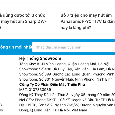
à dùng được tới 3 chức
Bỏ 7 triệu cho máy hút ẩm
i máy hút ẩm Sharp DW-
Panasonic F-YCT17V là đán
W
hay là lãng phí?
ông tin mới nhất
Hệ Thống Showroom
Tổng Kho: KCN Vĩnh Hoàng, Quận Hoàng Mai, Hà Nội
Showroom: Số 488 Hà Huy Tập, Yên Viên, Gia Lâm, Hà N
Showroom: Số 89A Đường Lạc Long Quân, Phường Vĩnh 
Showroom: Số 331 Nguyễn Huệ, Ninh Phong, Ninh Bình
Công Ty Cổ Phần Điện Máy Thiên Phú
MST: 0107333989
Đăng Ký Thay Đổi Lần Thứ: 8, Ngày 05 tháng 09 năm 2
Nơi Cấp: Phòng DKKD - Sở Kế Hoạch và Đầu Tư TP Hà N
3
Địa Chỉ Trụ Sở: Số 2, Ngách 765/27, Đường Nguyễn Văn L
96
Đồng, Q.Long Biên, TP.Hà Nội, Việt Nam