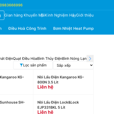
0983666996
Gian hàng Khuyến Mãi
Kinh Nghiệm Hay
Giới thiệu
g
h
Điều Hoà Công Trình
Bơm Nhiệt Heat Pump
át Điện
Quạt Điều Hòa
Bình Thủy Điện
Bình Nóng Lạnh
Máy Ép Trái Câ
Lọc sản phẩm
 Kangaroo KG-
Nồi Lẩu Điện Kangaroo KG-
800N 3.5 Lit
Liên hệ
n Sunhouse SH-
Nồi Lẩu Điện Lock&Lock
EJP331BKL 5 Lít
Liên hệ