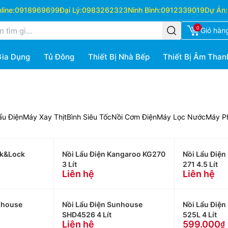
ine:
0918969699
Đại Lý:
0983262323
Ninh Bình:
0912339019
Dự Án:
0
Giỏ hàn
Gia Dụng
Tủ Đông
Thiết Bị Nhà Bếp
Thiết Bị Âm Than
ẩu Điện
Máy Xay Thịt
Bình Siêu Tốc
Nồi Cơm Điện
Máy Lọc Nước
Máy Ph
ck&Lock
Nồi Lẩu Điện Kangaroo KG270
Nồi Lẩu Điện
3 Lít
271 4.5 Lít
Liên hệ
Liên hệ
nhouse
Nồi Lẩu Điện Sunhouse
Nồi Lẩu Điệ
SHD4526 4 Lít
525L 4 Lít
Liên hệ
599.000