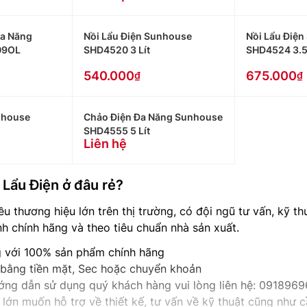
Đa Năng
Nồi Lẩu Điện Sunhouse
Nồi Lẩu Điệ
09OL
SHD4520 3 Lít
SHD4524 3.5 
540.000
675.000
nhouse
Chảo Điện Đa Năng Sunhouse
SHD4555 5 Lít
Liên hệ
 Lẩu Điện ở đâu rẻ?
ều thương hiệu lớn trên thị trường, có đội ngũ tư vấn, kỹ t
 chính hãng và theo tiêu chuẩn nhà sản xuất.
ng với 100% sản phẩm chính hãng
, bằng tiền mặt, Sec hoặc chuyển khoản
hướng dẫn sử dụng quý khách hàng vui lòng liên hệ: 091896
lớn muốn hỗ trợ về thiết kế, tư vấn về kỹ thuật cũng như cầ