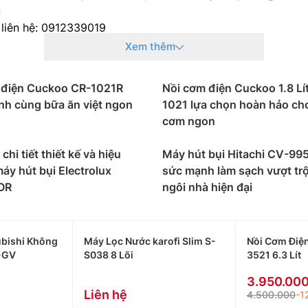
6
 liên hệ: 0912339019
g liên hệ: 0982067318
Xem thêm
g liên hệ: 0983666996
 điện Cuckoo CR-1021R
Nồi cơm điện Cuckoo 1.8 Lí
nh cùng bữa ăn việt ngon
1021 lựa chọn hoàn hảo ch
cơm ngon
chi tiết thiết kế và hiệu
Máy hút bụi Hitachi CV-9
áy hút bụi Electrolux
sức mạnh làm sạch vượt trộ
OR
ngôi nhà hiện đại
bishi Không
Máy Lọc Nước karofi Slim S-
Nồi Cơm Điệ
-GV
S038 8 Lõi
3521 6.3 Lít
3.950.00
Liên hệ
4.500.000
-1