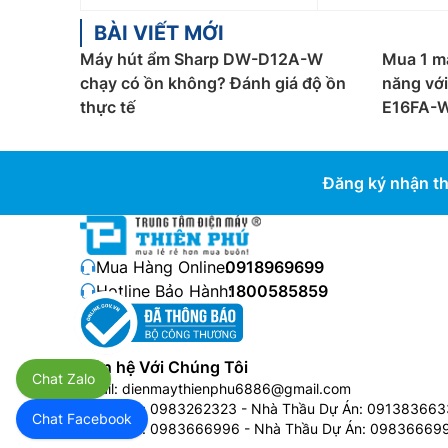
BÀI VIẾT MỚI
Máy hút ẩm Sharp DW-D12A-W
Mua 1 m
chạy có ồn không? Đánh giá độ ồn
năng vớ
thực tế
E16FA-
Đăng ký nhận th
Mua Hàng Online:
0918969699
Hotline Bảo Hành:
1800585859
Liên hệ Với Chúng Tôi
Chat Zalo
Email:
dienmaythienphu6886@gmail.com
Bán Buôn:
0983262323
- Nhà Thầu Dự Án:
091383663
Chat Facebook
Bán Buôn:
0983666996
- Nhà Thầu Dự Án:
09836669