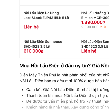
Nồi Lẩu Điện Đa Năng
Nồi Lẩu Nướng 
Lock&Lock EJP431BLK 5 Lít
Elmich MCE-39
1.890.000
Liên hệ
2.390.000
-21%
Nồi Lẩu Điện Sunhouse
Nồi Lẩu Điện Su
SHD4528 3.5 Lít
SHD4523 3.5 Lít
610.000
Liên hệ
Mua Nồi Lẩu Điện ở đâu uy tín? Giá Nồi
Điện Máy Thiên Phú là nhà phân phối của rất nhi
Nồi Lẩu Điện bán ra đều mới 100% được bảo hành
Cam kết Giá Nồi Lẩu Điện tốt nhất thị trườ
Thanh toán khi mua Nồi Lẩu Điện thuận tiện
Để được tư vấn miễn phí, hỗ trợ kỹ thuật, 
Khách hàng là nhà thầu, Xây dựng công trình 