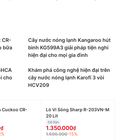
t CR-
Cây nước nóng lạnh Kangaroo hút
o bữa
bình KG599A3 giải pháp tiện nghi
hiện đại cho mọi gia đình
95HCA
Khám phá công nghệ hiện đại trên
i cho
cây nước nóng lạnh Karofi 3 vòi
HCV209
n Cuckoo CR-
Lò Vi Sóng Sharp R-203VN-M
20 Lít
Để Bàn
0
1.350.000
2%
1.590.000
-15%