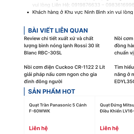
vui lòng Liên Hệ: 0919876633
– 098361699
Khách hàng ở Khu vực Ninh Bình xin vui lòng
Khách hàng ở Khu vực Vĩnh Phúc xin vui lòn
Khách hàng ở Khu vực Bắc Giang xin vui lòn
BÀI VIẾT LIÊN QUAN
Review chi tiết xuất xứ và chất
Nồi cơm
lượng bình nóng lạnh Rossi 30 lít
đồng hà
Blanc RBC-30SL
chuẩn vị
Nồi cơm điện Cuckoo CR-1122 2 Lít
Tìm hiểu 
giải pháp nấu cơm ngon cho gia
năng ở m
đình đông người
EDYL35
SẢN PHẨM HOT
Quạt Trần Panasonic 5 Cánh
Quạt Đứng Mitsu
F-60WWK
Điều Khiển LV16
Liên hệ
Liên hệ