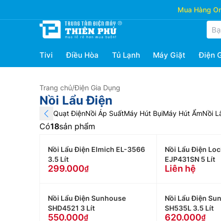
Mua Hàng Onl
Tivi
Điều Hòa
Tủ Lạnh
Máy Giặt
Điện 
Trang chủ
/
Điện Gia Dụng
Nồi Lẩu Điện
Quạt Điện
Nồi Áp Suất
Máy Hút Bụi
Máy Hút Ẩm
Nồi L
Có
18
sản phẩm
Nồi Lẩu Điện Elmich EL-3566
Nồi Lẩu Điện Lo
3.5 Lít
EJP431SN 5 Lít
299.000
Liên hệ
Nồi Lẩu Điện Sunhouse
Nồi Lẩu Điện Su
SHD4521 3 Lít
SH535L 3.5 Lít
550.000
620.000