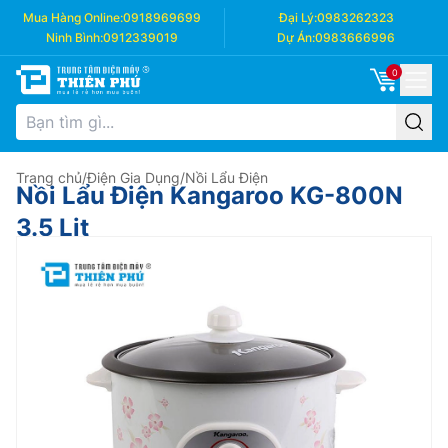
Mua Hàng Online:
0918969699
Đại Lý:
0983262323
Ninh Bình:
0912339019
Dự Án:
0983666996
0
Trang chủ
/
Điện Gia Dụng
/
Nồi Lẩu Điện
Nồi Lẩu Điện Kangaroo KG-800N
3.5 Lit