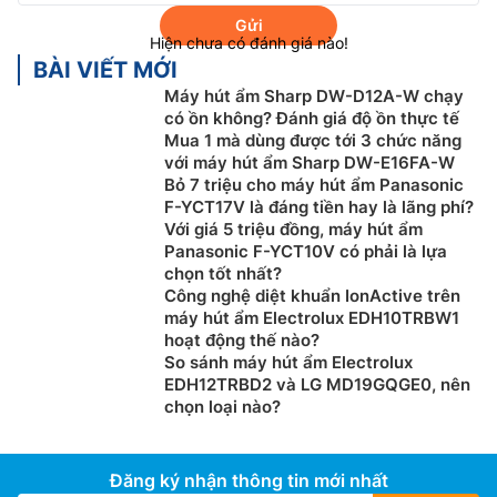
Gửi
Hiện chưa có đánh giá nào!
BÀI VIẾT MỚI
Máy hút ẩm Sharp DW-D12A-W chạy
có ồn không? Đánh giá độ ồn thực tế
Mua 1 mà dùng được tới 3 chức năng
với máy hút ẩm Sharp DW-E16FA-W
Bạn có thể sử dụng chiếc nồi lẩu điện này đa chức
Bỏ 7 triệu cho máy hút ẩm Panasonic
F-YCT17V là đáng tiền hay là lãng phí?
năng vừa có thể nấu lẩu mà còn có thể làm các món
Với giá 5 triệu đồng, máy hút ẩm
chiên, xảo và hấp một cách nhanh chóng và dễ dàng.
Panasonic F-YCT10V có phải là lựa
chọn tốt nhất?
Công suất 1300W mạnh mẽ.
Công nghệ diệt khuẩn IonActive trên
máy hút ẩm Electrolux EDH10TRBW1
hoạt động thế nào?
So sánh máy hút ẩm Electrolux
EDH12TRBD2 và LG MD19GQGE0, nên
chọn loại nào?
Đăng ký nhận thông tin mới nhất