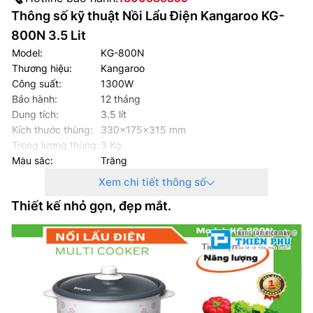
Thông số kỹ thuật Nồi Lẩu Điện Kangaroo KG-
800N 3.5 Lit
Model:
KG-800N
Thương hiệu:
Kangaroo
Công suất:
1300W
Bảo hành:
12 tháng
Dung tích:
3.5 lít
Kích thước thùng:
330x175x315 mm
Trọng lượng thùng:
3 Kg
Màu sắc:
Trắng
Xem chi tiết thông số
Thiết kế nhỏ gọn, đẹp mắt.