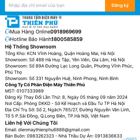
Đăng ký
Với công suất lên tới 13000W mạnh mẽ này thì bạn sẽ
Mua Hàng Online:
0918969699
không phải chờ đợi quá lâu, nó có thể nấu chín thức
Hotline Bảo Hành:
1800585859
ăn một cách nhanh chóng và hiệu quả. Mâm nhiệt lớn
Hệ Thống Showroom
công suất mạnh mẽ, giúp bạn nấu chính thức ăn nhanh
Tổng Kho: KCN Vĩnh Hoàng, Quận Hoàng Mai, Hà Nội
chóng.
Showroom: Số 488 Hà Huy Tập, Yên Viên, Gia Lâm, Hà Nội
Showroom: Số 89A Đường Lạc Long Quân, Phường Vĩnh Phúc,
Điều chỉnh nhiệt độ dễ dàng.
Phú Thọ
Showroom: Số 331 Nguyễn Huệ, Ninh Phong, Ninh Bình
Công Ty Cổ Phần Điện Máy Thiên Phú
MST: 0107333989
Đăng Ký Thay Đổi Lần Thứ: 8, Ngày 05 tháng 09 năm 2024
Nơi Cấp: Phòng DKKD - Sở Kế Hoạch và Đầu Tư TP Hà Nội
Địa Chỉ Trụ Sở: Số 2, Ngách 765/27, Đường Nguyễn Văn Linh,
Tổ 5 P.Sài Đồng, Q.Long Biên, TP.Hà Nội, Việt Nam
Liên hệ Với Chúng Tôi
Email:
dienmaythienphu6886@gmail.com
Bán Buôn:
0983262323
- Nhà Thầu Dự Án:
0913836633