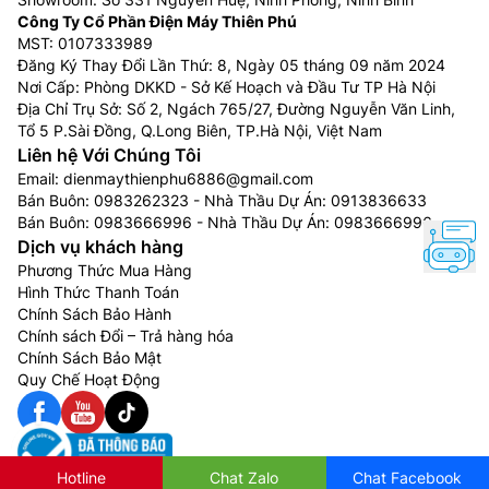
hẹp, nhỏ hoặc ít bụi bẩn.
Công Ty Cổ Phần Điện Máy Thiên Phú
Chế độ điều khiển từ xa là ưu điểm và cũng là
MST: 0107333989
Đăng Ký Thay Đổi Lần Thứ: 8, Ngày 05 tháng 09 năm 2024
nhược điểm, vì khi hết pin bạn sẽ không thể sử
Nơi Cấp: Phòng DKKD - Sở Kế Hoạch và Đầu Tư TP Hà Nội
dụng được.
Địa Chỉ Trụ Sở: Số 2, Ngách 765/27, Đường Nguyễn Văn Linh,
Nếu sử dụng máy lọc không khí ở vị trí có nhiều
Tổ 5 P.Sài Đồng, Q.Long Biên, TP.Hà Nội, Việt Nam
chất thải ô nhiễm hoặc nhà gần mặt đường sẽ
Liên hệ Với Chúng Tôi
khiến chi phí bảo dưỡng cao, vì phải thay thế
Email:
dienmaythienphu6886@gmail.com
màng lọc nhiều 1 – 2 lần/năm.
Bán Buôn:
0983262323
- Nhà Thầu Dự Án:
0913836633
Bán Buôn:
0983666996
- Nhà Thầu Dự Án:
0983666996
4. Các thương hiệu máy lọc không khí:
Dịch vụ khách hàng
Phương Thức Mua Hàng
Máy lọc không khí Daikin:
Hình Thức Thanh Toán
Chính Sách Bảo Hành
Máy lọc không khí
Daikin
có khả năng lọc khí sạch,
Chính sách Đổi – Trả hàng hóa
nhanh vượt trội với công nghệ độc quyền bảo vệ kép
Chính Sách Bảo Mật
Streamer và Ion Plasma. Nhờ các công nghệ này, phin
Quy Chế Hoạt Động
lọc mùi và bụi luôn sạch sẽ, bảo vệ sức khỏe người
dùng an toàn. Đồng thời, máy còn có thiết kế hình
tháp ấn tượng và tinh tế.
Hotline
Chat Zalo
Chat Facebook