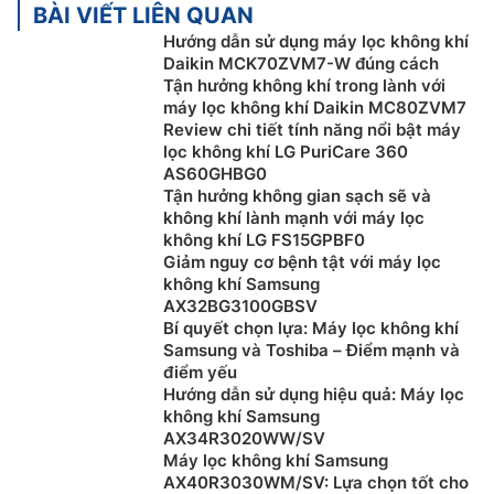
2. Cấu tạo chung của máy lọc không khí:
BÀI VIẾT LIÊN QUAN
Hướng dẫn sử dụng máy lọc không khí
Cấu tạo của máy lọc không khí thông thường bao
Daikin MCK70ZVM7-W đúng cách
gồm 3 bộ phận chính: khung máy, bộ phận quạt hút và
Tận hưởng không khí trong lành với
màng lọc không khí
máy lọc không khí Daikin MC80ZVM7
Review chi tiết tính năng nổi bật máy
Khung máy:
Có vai trò đảm bảo an toàn cho sản
lọc không khí LG PuriCare 360
phẩm, khung máy được chế tạo từ nhựa cứng có tác
AS60GHBG0
dụng chính là bảo vệ các bộ phận bên trong máy hút:
Tận hưởng không gian sạch sẽ và
quạt hút, các bộ lọc, các linh kiện điện tử. Để không bị
không khí lành mạnh với máy lọc
không khí LG FS15GPBF0
ảnh hưởng do các bụi bẩn, vi khuẩn xâm nhập làm hư
Giảm nguy cơ bệnh tật với máy lọc
hại thiết bị. Tùy vào từng hãng sản xuất, phần quạt hút
không khí Samsung
máy sẽ được thiết kế phía trước hoặc sau máy. Bởi thế
AX32BG3100GBSV
trong quá trình lắp đặt sản phẩm rất cần chú ý đến bộ
Bí quyết chọn lựa: Máy lọc không khí
phận này.
Samsung và Toshiba – Điểm mạnh và
điểm yếu
Bộ phận quạt hút:
Bộ phận này có tác dụng hút không
Hướng dẫn sử dụng hiệu quả: Máy lọc
khí vào bộ lọc. Tốc độ hút sạch của quạt sẽ phụ thuộc
không khí Samsung
AX34R3020WW/SV
chủ yếu vào khả năng, hiệu suất của quạt hút. Để có
Máy lọc không khí Samsung
hiệu quả tốt nhất, phần quạt hút thường được sử dụng
AX40R3030WM/SV: Lựa chọn tốt cho