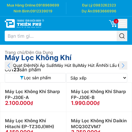
Mua Hàng Online:
0918969699
Đại Lý:
0983262323
Ninh Bình:
0912339019
Dự Án:
0983666996
0
Trang chủ
/
Điện Gia Dụng
Máy Lọc Không Khí
Quạt Điện
Nồi Áp Suất
Máy Hút Bụi
Máy Hút Ẩm
Nồi Lẩu Điện
Má
Có
123
sản phẩm
Lọc sản phẩm
Máy Lọc Không Khí Sharp
Máy Lọc Không Khí Sharp
FP-J30E-A
FP-J30E-B
2.100.000
1.990.000
Máy Lọc Không Khí
Máy Lọc Không Khí Daikin
Hitachi EP-TZ30J(WH)
MCQ30ZVM7