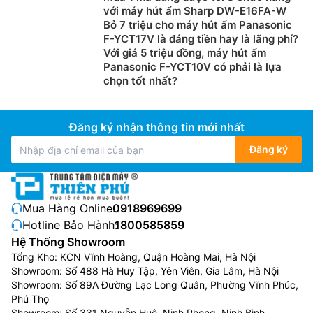
lửng trong căn phòng của gia đình bạn.
với máy hút ẩm Sharp DW-E16FA-W
Bỏ 7 triệu cho máy hút ẩm Panasonic
Ngoài ra, chức năng bù ẩm của Máy Lọc Không Khí
F-YCT17V là đáng tiền hay là lãng phí?
thích hợp với thời tiết hanh khô hoặc bật
Với giá 5 triệu đồng, máy hút ẩm
điều hòa
cả
Panasonic F-YCT10V có phải là lựa
ngày. Đặc biệt là vào ngày hè nóng bức khi bật điều
chọn tốt nhất?
hòa liên tục sẽ gây ảnh hưởng tới sức khỏe, viêm da…
Khi được bù độ ẩm sẽ giúp bảo vệ sức khỏe của cả
gia đình.
Đăng ký nhận thông tin mới nhất
Và cuối cùng, hầu hết các dòng máy lọc không khí
Đăng ký
hiện nay đều có thiết kế nhỏ gọn, vì vậy bạn có thể dễ
dàng chọn cho mình sản phẩm phù hợp với không gian
cũng như nội thất của căn phòng.
Mua Hàng Online:
0918969699
Nhược điểm của Máy Lọc Không Khí:
Hotline Bảo Hành:
1800585859
Hệ Thống Showroom
Bên cạnh những ưu điểm ở trên thì sử dụng máy lọc
Tổng Kho: KCN Vĩnh Hoàng, Quận Hoàng Mai, Hà Nội
không khí cũng có một số nhược điểm như:
Showroom: Số 488 Hà Huy Tập, Yên Viên, Gia Lâm, Hà Nội
Showroom: Số 89A Đường Lạc Long Quân, Phường Vĩnh Phúc,
Một số dòng máy lọc không khí có công suất nhỏ
Phú Thọ
chỉ phù hợp với những không gian có diện tích
Showroom: Số 331 Nguyễn Huệ, Ninh Phong, Ninh Bình