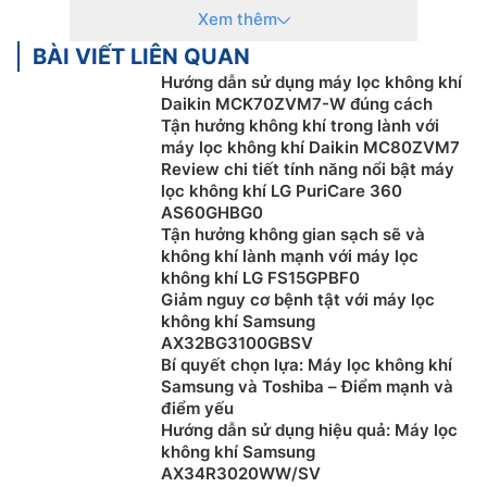
quanh được cải thiện hơn.
Xem thêm
2. Cấu tạo chung của máy lọc không khí:
BÀI VIẾT LIÊN QUAN
Hướng dẫn sử dụng máy lọc không khí
Cấu tạo của máy lọc không khí thông thường bao
Daikin MCK70ZVM7-W đúng cách
gồm 3 bộ phận chính: khung máy, bộ phận quạt hút và
Tận hưởng không khí trong lành với
màng lọc không khí
máy lọc không khí Daikin MC80ZVM7
Review chi tiết tính năng nổi bật máy
Khung máy:
Có vai trò đảm bảo an toàn cho sản
lọc không khí LG PuriCare 360
phẩm, khung máy được chế tạo từ nhựa cứng có tác
AS60GHBG0
dụng chính là bảo vệ các bộ phận bên trong máy hút:
Tận hưởng không gian sạch sẽ và
quạt hút, các bộ lọc, các linh kiện điện tử. Để không bị
không khí lành mạnh với máy lọc
không khí LG FS15GPBF0
ảnh hưởng do các bụi bẩn, vi khuẩn xâm nhập làm hư
Giảm nguy cơ bệnh tật với máy lọc
hại thiết bị. Tùy vào từng hãng sản xuất, phần quạt hút
không khí Samsung
máy sẽ được thiết kế phía trước hoặc sau máy. Bởi thế
AX32BG3100GBSV
trong quá trình lắp đặt sản phẩm rất cần chú ý đến bộ
Bí quyết chọn lựa: Máy lọc không khí
phận này.
Samsung và Toshiba – Điểm mạnh và
điểm yếu
Bộ phận quạt hút:
Bộ phận này có tác dụng hút không
Hướng dẫn sử dụng hiệu quả: Máy lọc
khí vào bộ lọc. Tốc độ hút sạch của quạt sẽ phụ thuộc
không khí Samsung
AX34R3020WW/SV
chủ yếu vào khả năng, hiệu suất của quạt hút. Để có