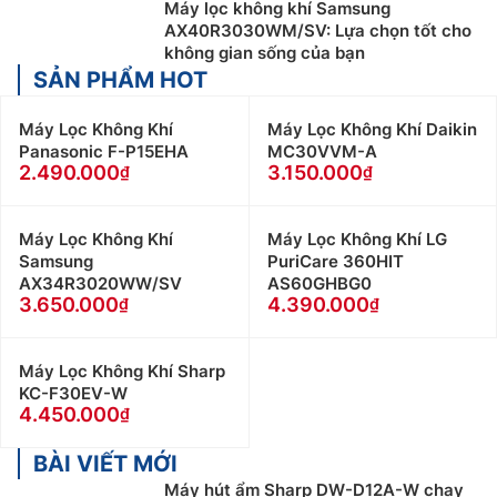
Máy lọc không khí Samsung
hiệu quả tốt nhất, phần quạt hút thường được sử dụng
AX40R3030WM/SV: Lựa chọn tốt cho
từ nguyên liệu như hợp kim nhôm, hay vật liệu khác đủ
không gian sống của bạn
điều kiện khó bị han gì trong các môi trường.
SẢN PHẨM HOT
Bộ lọc:
Giữ vai trò đảm nhiệm lọc sạch và cải thiện
Máy Lọc Không Khí
Máy Lọc Không Khí Daikin
chất lượng không khí, loại bỏ bụi bẩn vi khuẩn hiệu
Panasonic F-P15EHA
MC30VVM-A
quả hơn. Trong mỗi bộ lọc chủ yếu là màng lọc thô,
2.490.000
3.150.000
màng lọc hepa, màng lọc than hoạt tính. Trên thị
trường hiện nay, có 1 số mẫu được đổi mới còn có
Máy Lọc Không Khí
Máy Lọc Không Khí LG
thêm màng lọc phấn hoa nâng cao thêm khả năng bảo
Samsung
PuriCare 360HIT
vệ sức khỏe cho con người.
AX34R3020WW/SV
AS60GHBG0
3.650.000
4.390.000
3. Ưu nhược điểm của Máy Lọc Không Khí
samsung:
Máy Lọc Không Khí Sharp
Ưu điểm của Máy Lọc Không Khí samsung:
KC-F30EV-W
4.450.000
Máy Lọc Không Khí samsung giúp lọc sạch mùi thức
ăn, khói thuốc, khói bụi và đặc biệt là những gia đình
BÀI VIẾT MỚI
có vị trí ở mặt đường dễ bị ô nhiễm, khói bụi. Hơn nữa,
Máy hút ẩm Sharp DW-D12A-W chạy