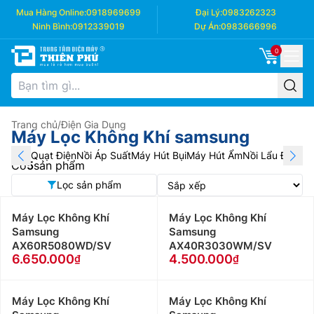
Mua Hàng Online:
0918969699
Đại Lý:
0983262323
Ninh Bình:
0912339019
Dự Án:
0983666996
0
Trang chủ
/
Điện Gia Dụng
Máy Lọc Không Khí samsung
Quạt Điện
Nồi Áp Suất
Máy Hút Bụi
Máy Hút Ẩm
Nồi Lẩu Điện
Má
Có
5
sản phẩm
Lọc sản phẩm
Máy Lọc Không Khí
Máy Lọc Không Khí
Samsung
Samsung
AX60R5080WD/SV
AX40R3030WM/SV
6.650.000
4.500.000
Máy Lọc Không Khí
Máy Lọc Không Khí