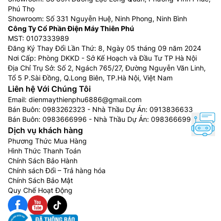
Phú Thọ
Một số dòng máy lọc không khí có công suất nhỏ
Showroom: Số 331 Nguyễn Huệ, Ninh Phong, Ninh Bình
chỉ phù hợp với những không gian có diện tích
Công Ty Cổ Phần Điện Máy Thiên Phú
MST: 0107333989
hẹp, nhỏ hoặc ít bụi bẩn.
Đăng Ký Thay Đổi Lần Thứ: 8, Ngày 05 tháng 09 năm 2024
Chế độ điều khiển từ xa là ưu điểm và cũng là
Nơi Cấp: Phòng DKKD - Sở Kế Hoạch và Đầu Tư TP Hà Nội
nhược điểm, vì khi hết pin bạn sẽ không thể sử
Địa Chỉ Trụ Sở: Số 2, Ngách 765/27, Đường Nguyễn Văn Linh,
dụng được.
Tổ 5 P.Sài Đồng, Q.Long Biên, TP.Hà Nội, Việt Nam
Nếu sử dụng máy lọc không khí ở vị trí có nhiều
Liên hệ Với Chúng Tôi
chất thải ô nhiễm hoặc nhà gần mặt đường sẽ
Email:
dienmaythienphu6886@gmail.com
Bán Buôn:
0983262323
- Nhà Thầu Dự Án:
0913836633
khiến chi phí bảo dưỡng cao, vì phải thay thế
Bán Buôn:
0983666996
- Nhà Thầu Dự Án:
0983666996
màng lọc nhiều 1 – 2 lần/năm.
Dịch vụ khách hàng
4. Các thương hiệu máy lọc không khí:
Phương Thức Mua Hàng
Hình Thức Thanh Toán
Máy lọc không khí Daikin:
Chính Sách Bảo Hành
Chính sách Đổi – Trả hàng hóa
Máy lọc không khí
Daikin
có khả năng lọc khí sạch,
Chính Sách Bảo Mật
Quy Chế Hoạt Động
nhanh vượt trội với công nghệ độc quyền bảo vệ kép
Streamer và Ion Plasma. Nhờ các công nghệ này, phin
lọc mùi và bụi luôn sạch sẽ, bảo vệ sức khỏe người