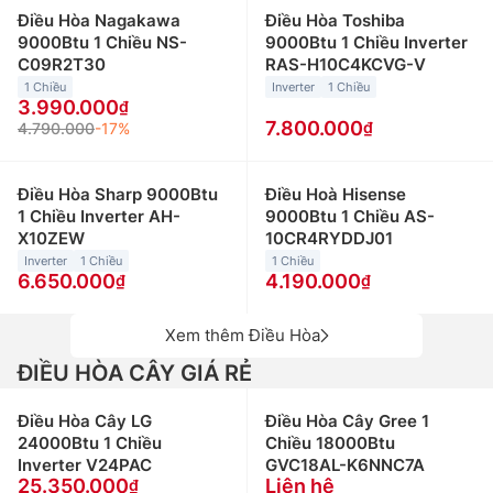
Điều Hòa Nagakawa
Điều Hòa Toshiba
9000Btu 1 Chiều NS-
9000Btu 1 Chiều Inverter
C09R2T30
RAS-H10C4KCVG-V
1 Chiều
Inverter
1 Chiều
3.990.000
7.800.000
4.790.000
-17%
Điều Hòa Sharp 9000Btu
Điều Hoà Hisense
1 Chiều Inverter AH-
9000Btu 1 Chiều AS-
X10ZEW
10CR4RYDDJ01
Inverter
1 Chiều
1 Chiều
6.650.000
4.190.000
Xem thêm Điều Hòa
ĐIỀU HÒA CÂY GIÁ RẺ
Điều Hòa Cây LG
Điều Hòa Cây Gree 1
24000Btu 1 Chiều
Chiều 18000Btu
Inverter V24PAC
GVC18AL-K6NNC7A
25.350.000
Liên hệ