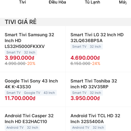
Tivi
Điều Hòa
Tủ Lạnh
Máy G
TIVI GIÁ RẺ
Smart Tivi Samsung 32
Smart Tivi LG 32 Inch HD
Inch HD
32LQ636BPSA
LS32H5000FKXXV
Smart TV
32 Inch
Smart TV
32 Inch
3.990.000
4.690.000
4.990.000
-20%
6.150.000
-24%
Google Tivi Sony 43 Inch
Smart Tivi Toshiba 32
4K K-43S30
inch HD 32V35RP
Smart TV
Google TV
43 Inch
Smart TV
32 Inch
11.700.000
3.950.000
Android Tivi Casper 32
Android Tivi TCL HD 32
Inch HD E32HAC110
Inch 32S5400A
Android TV
32 Inch
Android TV
32 Inch