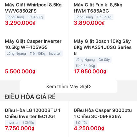
Máy Giặt Whirlpool 8.5Kg
Máy Giặt Funiki 8,5kg
VWVC8502FS
HWM T685ABG
Lồng Đứng
Từ 8-9Kg
Lồng Đứng
Từ 8-9Kg
3.290.000
3.890.000
Máy Giặt Casper Inverter
Máy Giặt Bosch 10Kg Sấy
10.5Kg WF-105VG5
6Kg WNA254U0SG Series
6
Lồng Ngang
Trên 10Kg
Inverter
Lồng Ngang
Có Sấy
Từ 9,5-10Kg
5.500.000
17.950.000
Xem thêm Máy Giặt
ĐIỀU HÒA GIÁ RẺ
Điều Hòa LG 12000BTU 1
Điều Hòa Casper 9000btu
Chiều Inverter IEC12G1
1 Chiều SC-09FB36A
Inverter
1 Chiều
1 Chiều
7.750.000
4.250.000