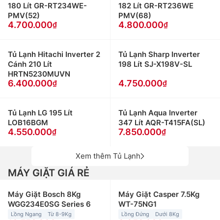
180 Lít GR-RT234WE-
182 Lít GR-RT236WE
PMV(52)
PMV(68)
4.700.000
4.800.000
Tủ Lạnh Hitachi Inverter 2
Tủ Lạnh Sharp Inverter
Cánh 210 Lít
198 Lít SJ-X198V-SL
HRTN5230MUVN
6.400.000
4.750.000
Tủ Lạnh LG 195 Lít
Tủ Lạnh Aqua Inverter
LOB16BGM
347 Lít AQR-T415FA(SL)
4.550.000
7.850.000
Xem thêm Tủ Lạnh
MÁY GIẶT GIÁ RẺ
Máy Giặt Bosch 8Kg
Máy Giặt Casper 7.5Kg
WGG234E0SG Series 6
WT-75NG1
Lồng Ngang
Từ 8-9Kg
Lồng Đứng
Dưới 8Kg