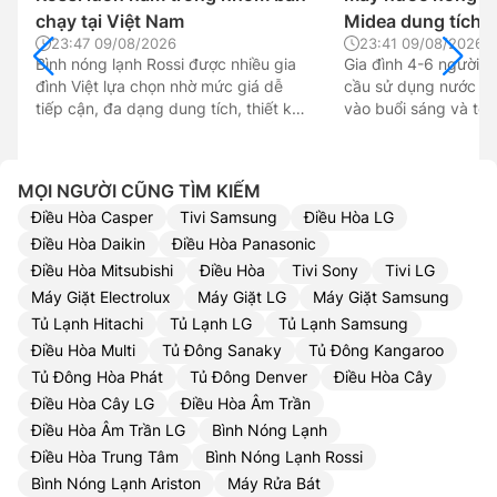
chạy tại Việt Nam
Midea dung tích 
23:47 09/08/2026
23:41 09/08/2026
Bình nóng lạnh Rossi được nhiều gia
Gia đình 4-6 người 
đình Việt lựa chọn nhờ mức giá dễ
cầu sử dụng nước nó
tiếp cận, đa dạng dung tích, thiết kế
vào buổi sáng và tối.
phù hợp nhiều phòng tắm và chú
đúng dung tích máy
trọng các tính năng an toàn. Từ bình
Pump Midea sẽ quyết
15-30 lít đến kiểu vuông, ngang,
đến sự thoải mái, k
MỌI NGƯỜI CŨNG TÌM KIẾM
Rossi đáp ứng khá tốt nhu cầu sử
nhiều người liên tục 
Điều Hòa Casper
Tivi Samsung
Điều Hòa LG
dụng thực tế, trở thành lựa chọn
hành. Vậy gia đình 4
đáng cân nhắc trong phân khúc phổ
chọn dung tích bao n
Điều Hòa Daikin
Điều Hòa Panasonic
thông.
Điều Hòa Mitsubishi
Điều Hòa
Tivi Sony
Tivi LG
Máy Giặt Electrolux
Máy Giặt LG
Máy Giặt Samsung
Tủ Lạnh Hitachi
Tủ Lạnh LG
Tủ Lạnh Samsung
Điều Hòa Multi
Tủ Đông Sanaky
Tủ Đông Kangaroo
Tủ Đông Hòa Phát
Tủ Đông Denver
Điều Hòa Cây
Điều Hòa Cây LG
Điều Hòa Âm Trần
Điều Hòa Âm Trần LG
Bình Nóng Lạnh
Điều Hòa Trung Tâm
Bình Nóng Lạnh Rossi
Bình Nóng Lạnh Ariston
Máy Rửa Bát