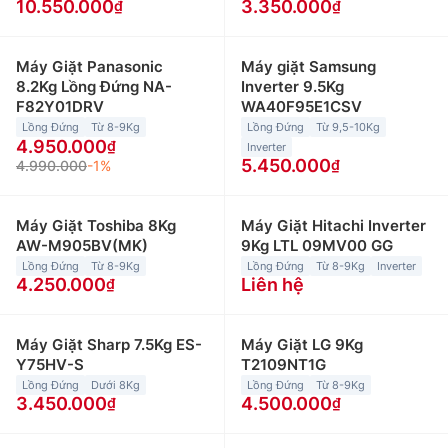
10.550.000
3.350.000
Máy Giặt Panasonic
Máy giặt Samsung
8.2Kg Lồng Đứng NA-
Inverter 9.5Kg
F82Y01DRV
WA40F95E1CSV
Lồng Đứng
Từ 8-9Kg
Lồng Đứng
Từ 9,5-10Kg
4.950.000
Inverter
5.450.000
4.990.000
-1%
Máy Giặt Toshiba 8Kg
Máy Giặt Hitachi Inverter
AW-M905BV(MK)
9Kg LTL 09MV00 GG
Lồng Đứng
Từ 8-9Kg
Lồng Đứng
Từ 8-9Kg
Inverter
4.250.000
Liên hệ
Máy Giặt Sharp 7.5Kg ES-
Máy Giặt LG 9Kg
Y75HV-S
T2109NT1G
Lồng Đứng
Dưới 8Kg
Lồng Đứng
Từ 8-9Kg
3.450.000
4.500.000