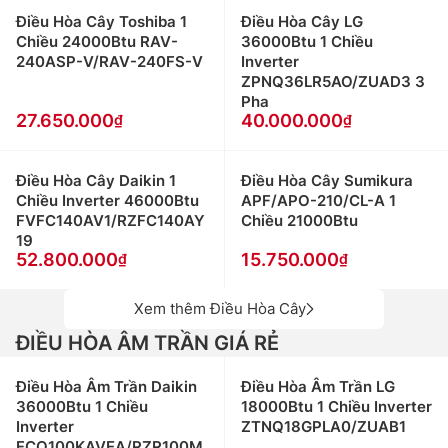
Điều Hòa Cây Toshiba 1
Điều Hòa Cây LG
Chiều 24000Btu RAV-
36000Btu 1 Chiều
240ASP-V/RAV-240FS-V
Inverter
ZPNQ36LR5AO/ZUAD3 3
Pha
27.650.000
40.000.000
Điều Hòa Cây Daikin 1
Điều Hòa Cây Sumikura
Chiều Inverter 46000Btu
APF/APO-210/CL-A 1
FVFC140AV1/RZFC140AY
Chiều 21000Btu
19
52.800.000
15.750.000
Xem thêm Điều Hòa Cây
ĐIỀU HÒA ÂM TRẦN GIÁ RẺ
Điều Hòa Âm Trần Daikin
Điều Hòa Âm Trần LG
36000Btu 1 Chiều
18000Btu 1 Chiều Inverter
Inverter
ZTNQ18GPLA0/ZUAB1
FCQ100KAVEA/RZR100M