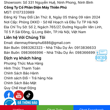
Showroom: Số 331 Nguyễn Huệ, Ninh Phong, Ninh Bình
Công Ty Cổ Phần Điện Máy Thiên Phú
MST: 0107333989
Đăng Ký Thay Đổi Lần Thứ: 8, Ngày 05 tháng 09 năm 2024
Nơi Cấp: Phòng DKKD - Sở Kế Hoạch và Đầu Tư TP Hà Nội
Địa Chỉ Trụ Sở: Số 2, Ngách 765/27, Đường Nguyễn Văn Linh,
Tổ 5 P.Sài Đồng, Q.Long Biên, TP.Hà Nội, Việt Nam
Liên hệ Với Chúng Tôi
Email:
dienmaythienphu6886@gmail.com
Bán Buôn:
0983262323
- Nhà Thầu Dự Án:
0913836633
Bán Buôn:
0983666996
- Nhà Thầu Dự Án:
0983666996
Dịch vụ khách hàng
Phương Thức Mua Hàng
Hình Thức Thanh Toán
Chính Sách Bảo Hành
Chính sách Đổi – Trả hàng hóa
Chính Sách Bảo Mật
Quy Chế Hoạt Động
Hotline
Chat Zalo
Chat Facebook