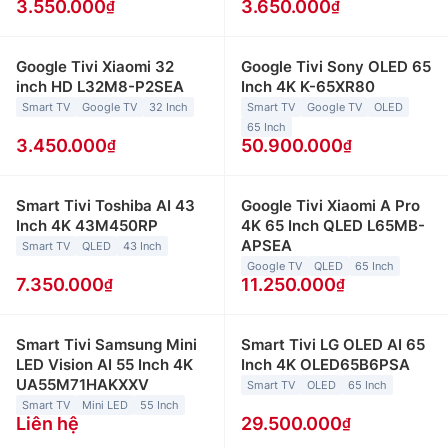
3.550.000
3.650.000
Google Tivi Xiaomi 32
Google Tivi Sony OLED 65
inch HD L32M8-P2SEA
Inch 4K K-65XR80
Smart TV
Google TV
32 Inch
Smart TV
Google TV
OLED
65 Inch
3.450.000
50.900.000
Smart Tivi Toshiba AI 43
Google Tivi Xiaomi A Pro
Inch 4K 43M450RP
4K 65 Inch QLED L65MB-
APSEA
Smart TV
QLED
43 Inch
Google TV
QLED
65 Inch
7.350.000
11.250.000
Smart Tivi Samsung Mini
Smart Tivi LG OLED AI 65
LED Vision AI 55 Inch 4K
Inch 4K OLED65B6PSA
UA55M71HAKXXV
Smart TV
OLED
65 Inch
Smart TV
Mini LED
55 Inch
Liên hệ
29.500.000