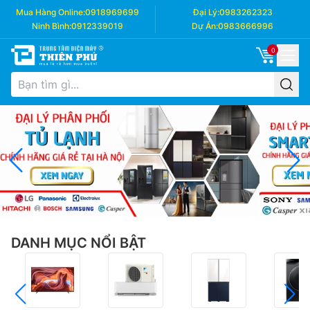
Mua Hàng Online:
0918969699
Đại Lý:
0983262323
Ninh Bình:
0912339019
Dự Án:
0983666996
0
DANH MỤC NỔI BẬT