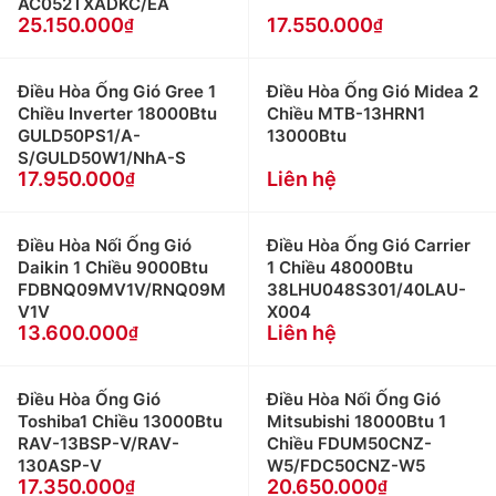
AC052TXADKC/EA
25.150.000
17.550.000
Điều Hòa Ống Gió Gree 1
Điều Hòa Ống Gió Midea 2
Chiều Inverter 18000Btu
Chiều MTB-13HRN1
GULD50PS1/A-
13000Btu
S/GULD50W1/NhA-S
17.950.000
Liên hệ
Điều Hòa Nối Ống Gió
Điều Hòa Ống Gió Carrier
Daikin 1 Chiều 9000Btu
1 Chiều 48000Btu
FDBNQ09MV1V/RNQ09M
38LHU048S301/40LAU-
V1V
X004
13.600.000
Liên hệ
Điều Hòa Ống Gió
Điều Hòa Nối Ống Gió
Toshiba1 Chiều 13000Btu
Mitsubishi 18000Btu 1
RAV-13BSP-V/RAV-
Chiều FDUM50CNZ-
130ASP-V
W5/FDC50CNZ-W5
17.350.000
20.650.000