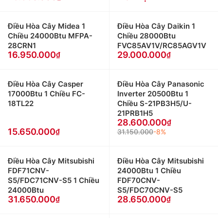
Điều Hòa Cây Midea 1
Điều Hòa Cây Daikin 1
Chiều 24000Btu MFPA-
Chiều 28000Btu
28CRN1
FVC85AV1V/RC85AGV1V
16.950.000
29.000.000
Điều Hòa Cây Casper
Điều Hòa Cây Panasonic
17000Btu 1 Chiều FC-
Inverter 20500Btu 1
18TL22
Chiều S-21PB3H5/U-
21PRB1H5
28.600.000
15.650.000
31.150.000
-8%
Điều Hòa Cây Mitsubishi
Điều Hòa Cây Mitsubishi
FDF71CNV-
24000Btu 1 Chiều
S5/FDC71CNV-S5 1 Chiều
FDF70CNV-
24000Btu
S5/FDC70CNV-S5
31.650.000
28.650.000