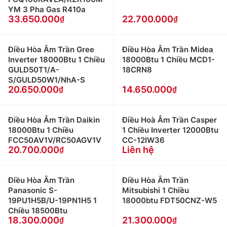
YM 3 Pha Gas R410a
33.650.000
22.700.000
Điều Hòa Âm Trần Gree
Điều Hòa Âm Trần Midea
Inverter 18000Btu 1 Chiều
18000Btu 1 Chiều MCD1-
GULD50T1/A-
18CRN8
S/GULD50W1/NhA-S
20.650.000
14.650.000
Điều Hòa Âm Trần Daikin
Điều Hoà Âm Trần Casper
18000Btu 1 Chiều
1 Chiều Inverter 12000Btu
FCC50AV1V/RC50AGV1V
CC-12IW36
20.700.000
Liên hệ
Điều Hòa Âm Trần
Điều Hòa Âm Trần
Panasonic S-
Mitsubishi 1 Chiều
19PU1H5B/U-19PN1H5 1
18000btu FDT50CNZ-W5
Chiều 18500Btu
18.300.000
21.300.000