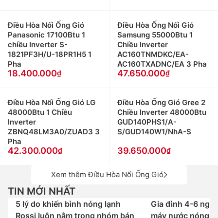
Điều Hòa Nối Ống Gió
Điều Hòa Ống Nối Gió
Panasonic 17100Btu 1
Samsung 55000Btu 1
chiều Inverter S-
Chiều Inverter
1821PF3H/U-18PR1H5 1
AC160TNMDKC/EA-
Pha
AC160TXADNC/EA 3 Pha
18.400.000
47.650.000
Điều Hòa Nối Ống Gió LG
Điều Hòa Ống Gió Gree 2
48000Btu 1 Chiều
Chiều Inverter 48000Btu
Inverter
GUD140PHS1/A-
ZBNQ48LM3A0/ZUAD3 3
S/GUD140W1/NhA-S
Pha
42.300.000
39.650.000
Xem thêm Điều Hòa Nối Ống Gió
TIN MỚI NHẤT
5 lý do khiến bình nóng lạnh
Gia đình 4-6 ngư
Rossi luôn nằm trong nhóm bán
máy nước nóng H