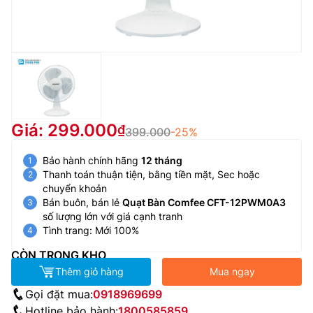
Giá: 299.000
399.000
-25%
Bảo hành chính hãng
12 tháng
Thanh toán thuận tiện, bằng tiền mặt, Sec hoặc
chuyển khoản
Bán buôn, bán lẻ
Quạt Bàn Comfee CFT-12PWM0A3
số lượng lớn với giá cạnh tranh
Tình trang: Mới 100%
CÒN TRONG KHO
Thêm giỏ hàng
Mua ngay
Gọi đặt mua:
0918969699
Hotline bảo hành:
1800585859