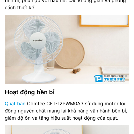
tinh tế, phù hợp với hầu hết các không gian và phong
cách thiết kế.
Chất liệu cánh quạt: Nhựa ABS
Chất liệu động cơ: Lõi đồng nguyên chất
Loại động cơ: AC bạc thau
Điều khiển: Nút bấm
Kích thước quạt (DxRxC): 345 x 251 x 470 mm
Trọng lượng: 2.4 kg
Nơi sản xuất: Việt Nam
Hoạt động bền bỉ
Năm ra mắt: 2024
Quạt bàn
Comfee CFT-12PWM0A3 sử dụng motor lõi
đồng nguyên chất mang lại khả năng vận hành bền bỉ,
giảm độ ồn và tăng hiệu suất hoạt động của quạt.