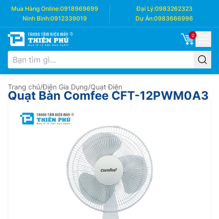
Mua Hàng Online:
0918969699
Đại Lý:
0983262323
Ninh Bình:
0912339019
Dự Án:
0983666996
0
Trang chủ
/
Điện Gia Dụng
/
Quạt Điện
Quạt Bàn Comfee CFT-12PWM0A3