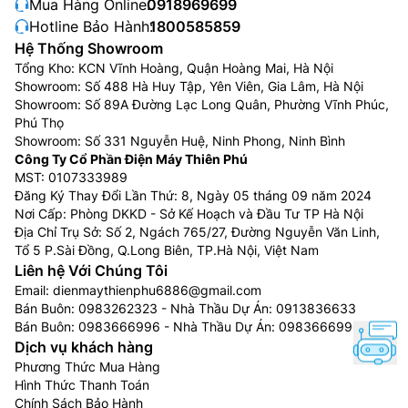
Mua Hàng Online:
0918969699
Hotline Bảo Hành:
1800585859
Hệ Thống Showroom
Tổng Kho: KCN Vĩnh Hoàng, Quận Hoàng Mai, Hà Nội
Showroom: Số 488 Hà Huy Tập, Yên Viên, Gia Lâm, Hà Nội
Showroom: Số 89A Đường Lạc Long Quân, Phường Vĩnh Phúc,
Phú Thọ
Showroom: Số 331 Nguyễn Huệ, Ninh Phong, Ninh Bình
Công Ty Cổ Phần Điện Máy Thiên Phú
MST: 0107333989
Đăng Ký Thay Đổi Lần Thứ: 8, Ngày 05 tháng 09 năm 2024
Nơi Cấp: Phòng DKKD - Sở Kế Hoạch và Đầu Tư TP Hà Nội
Địa Chỉ Trụ Sở: Số 2, Ngách 765/27, Đường Nguyễn Văn Linh,
Tổ 5 P.Sài Đồng, Q.Long Biên, TP.Hà Nội, Việt Nam
Liên hệ Với Chúng Tôi
Email:
dienmaythienphu6886@gmail.com
Bán Buôn:
0983262323
- Nhà Thầu Dự Án:
0913836633
Bán Buôn:
0983666996
- Nhà Thầu Dự Án:
0983666996
Dịch vụ khách hàng
Phương Thức Mua Hàng
Hình Thức Thanh Toán
Chính Sách Bảo Hành