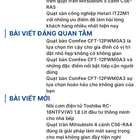
trên quạt trần Mitsubishi 5 cánh C56-
RA5
Quạt sàn công nghiệp Hatari IT22M1
với những ưu điểm để làm hài lòng
khách hàng nhiều nhất hiện nay
BÀI VIẾT ĐÁNG QUAN TÂM
Quạt bàn Comfee CFT-12PWM0A3 là
lựa chọn tin cậy cho gia đình có vị trí
đặt nhỏ hẹp không có không gian
Quạt bàn Comfee CFT-12PWM0A3 và
những đặc điểm nổi bật tiếp cận người
dùng
Quạt bàn Comfee CFT-12PWM0A3 sự
lựa chọn hoàn hảo cho không gian của
bạn
BÀI VIẾT MỚI
Nồi cơm điện tử Toshiba RC-
18NTFV(W) 1.8 Lít đầu tư thông minh
cho nhà bếp
Quạt trần Mitsubishi 4 cánh C56-RA4
đúng là giải pháp làm mát sang trọng
cho mọi không gian đầy tiện nghi