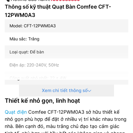
Thông số kỹ thuật Quạt Bàn Comfee CFT-
12PWM0A3
Model: CFT-12PWM0A3
Màu sắc: Trắng
Loại quạt: Để bàn
Điện áp: 220-240V, 50Hz
Công suất nhỏ nhất: 22 ± 4W
Xem chi tiết thông số
Công suất lớn nhất: 30 ± 4W
Thiết kế nhỏ gọn, linh hoạt
Tốc độ quạt lớn nhất: 1200±100 rpm
Quạt điện
Comfee CFT-12PWM0A3 sở hữu thiết kế
Độ ồn (dB): < 65 dB
nhỏ gọn phù hợp để đặt ở nhiều vị trí khác nhau trong
nhà. Bên cạnh đó, màu trắng chủ đạo tạo cảm giác
Kích thước cánh quạt: 30 cm