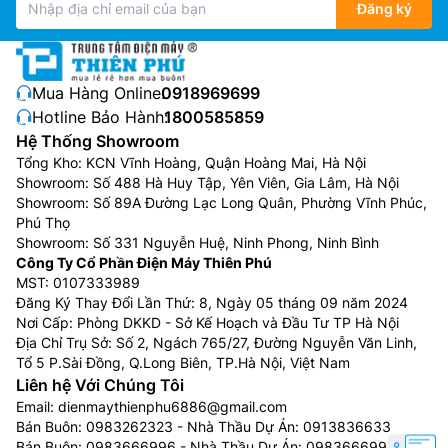
Đăng ký
Mua Hàng Online:
0918969699
Hotline Bảo Hành:
1800585859
Hệ Thống Showroom
Tổng Kho: KCN Vĩnh Hoàng, Quận Hoàng Mai, Hà Nội
Showroom: Số 488 Hà Huy Tập, Yên Viên, Gia Lâm, Hà Nội
Showroom: Số 89A Đường Lạc Long Quân, Phường Vĩnh Phúc,
Phú Thọ
Showroom: Số 331 Nguyễn Huệ, Ninh Phong, Ninh Bình
Công Ty Cổ Phần Điện Máy Thiên Phú
MST: 0107333989
Đăng Ký Thay Đổi Lần Thứ: 8, Ngày 05 tháng 09 năm 2024
Nơi Cấp: Phòng DKKD - Sở Kế Hoạch và Đầu Tư TP Hà Nội
Địa Chỉ Trụ Sở: Số 2, Ngách 765/27, Đường Nguyễn Văn Linh,
Tổ 5 P.Sài Đồng, Q.Long Biên, TP.Hà Nội, Việt Nam
Liên hệ Với Chúng Tôi
Email:
dienmaythienphu6886@gmail.com
Bán Buôn:
0983262323
- Nhà Thầu Dự Án:
0913836633
Bán Buôn:
0983666996
- Nhà Thầu Dự Án:
0983666996