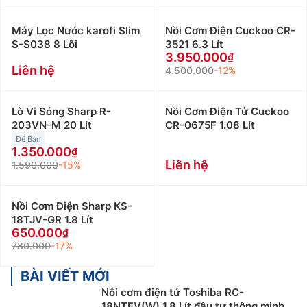
Máy Lọc Nước karofi Slim
Nồi Cơm Điện Cuckoo CR-
S-S038 8 Lõi
3521 6.3 Lít
3.950.000
Liên hệ
4.500.000
-12%
Lò Vi Sóng Sharp R-
Nồi Cơm Điện Tử Cuckoo
203VN-M 20 Lít
CR-0675F 1.08 Lít
Để Bàn
1.350.000
Liên hệ
1.590.000
-15%
Nồi Cơm Điện Sharp KS-
18TJV-GR 1.8 Lít
650.000
780.000
-17%
BÀI VIẾT MỚI
Nồi cơm điện tử Toshiba RC-
18NTFV(W) 1.8 Lít đầu tư thông minh