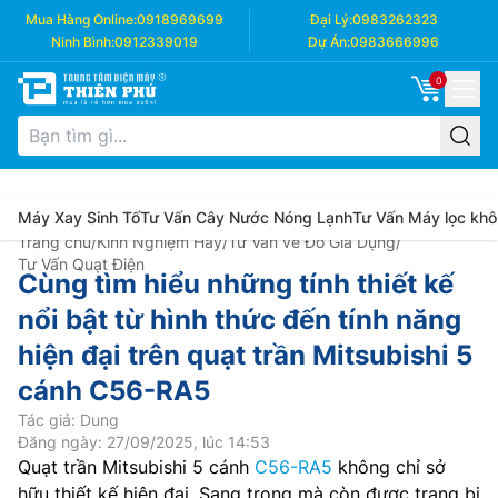
Mua Hàng Online:
0918969699
Đại Lý:
0983262323
Ninh Bình:
0912339019
Dự Án:
0983666996
0
Máy Xay Sinh Tố
Tư Vấn Cây Nước Nóng Lạnh
Tư Vấn Máy lọc khô
Trang chủ
/
Kinh Nghiệm Hay
/
Tư Vấn về Đồ Gia Dụng
/
Tư Vấn Quạt Điện
Cùng tìm hiểu những tính thiết kế
nổi bật từ hình thức đến tính năng
hiện đại trên quạt trần Mitsubishi 5
cánh C56-RA5
Tác giả: Dung
Đăng ngày: 27/09/2025, lúc 14:53
Quạt trần Mitsubishi 5 cánh
C56-RA5
không chỉ sở
hữu thiết kế hiện đại. Sang trọng mà còn được trang bị