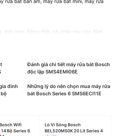
y rửa bát bán âm, máy rửa bát mini, máy rửa
, thời gian. Đồng thời, bộ phận này còn đảm
nạp sẽ sinh ra áp lực và đẩy nước vào bên
t
Đánh giá chi tiết máy rửa bát Bosch
hu trình bơm, xả, trực tiếp từ ống thoát nước.
S
độc lập SMS4EMI06E
gia đình
Những lý do nên chọn mua máy rửa
a bát gia đình
sử dụng vòi phun nên chỉ tiêu tốn
 bộ
bát Bosch Series 6 SMS6ECI11E
 chương trình rửa thích hợp thì máy sẽ tự hoạt
hân của mình.
Bosch Wifi
Lò Vi Sóng Bosch
ng cụ nhà bếp được rửa qua nước nóng, sau đó
14 Bộ Series 6
BEL520MS0K 20 Lít Series 4