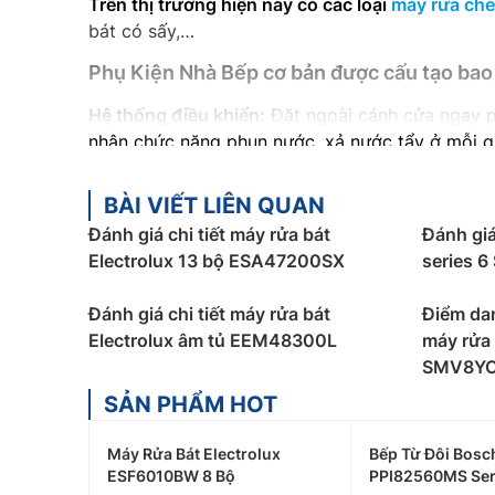
Trên thị trường hiện nay có các loại
máy rửa ch
bát có sấy,…
Phụ Kiện Nhà Bếp cơ bản được cấu tạo bao
Hệ thống điều khiển:
Đặt ngoài cánh cửa ngay ph
nhận chức năng phun nước, xả nước tẩy ở mỗi qu
Phần van nạp:
Có nhiệm vụ dẫn nước trực tiếp v
BÀI VIẾT LIÊN QUAN
trong thân máy.
Đánh giá chi tiết máy rửa bát
Đánh giá
Phần bơm:
Có chức năng bơm nước vào bên trong
Electrolux 13 bộ ESA47200SX
series 
Ưu điểm của Phụ Kiện Nhà Bếp
Đánh giá chi tiết máy rửa bát
Điểm da
Tiết kiệm nước:
Khi rửa chén bát bằng tay bạn p
Electrolux âm tủ EEM48300L
máy rửa
tối đa 14 – 26 lít, giúp bạn tiết kiệm đến 50% n
SMV8YC
Tiết kiệm thời gian
: Người dùng chỉ cần sắp ché
SẢN PHẨM HOT
động. Khi đó, bạn sẽ có thêm nhiều thời gian để
Máy Rửa Bát Electrolux
Bếp Từ Đôi Bosc
Rửa bát mạnh, sạch sâu và tăng cường khử khu
ESF6010BW 8 Bộ
PPI82560MS Ser
được sấy khô lại. Bạn chỉ cần lấy chúng ra khỏi