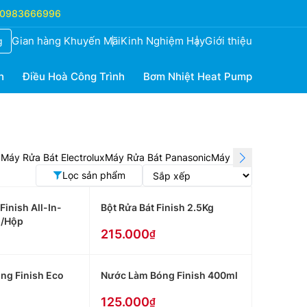
0983666996
Gian hàng Khuyến Mãi
Kinh Nghiệm Hay
Giới thiệu
g
h
Điều Hoà Công Trình
Bơm Nhiệt Heat Pump
g
Máy Rửa Bát Electrolux
Máy Rửa Bát Panasonic
Máy Rửa Bát Midea
P
Lọc sản phẩm
Finish All-In-
Bột Rửa Bát Finish 2.5Kg
n/Hộp
215.000
ng Finish Eco
Nước Làm Bóng Finish 400ml
125.000