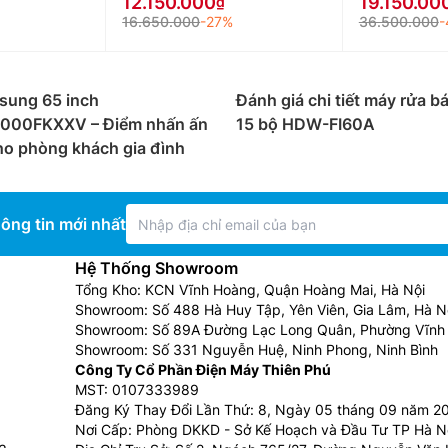
12.150.000
19.150.00
16.650.000
-27%
36.500.000
-
g thì xà phòng và nước sẽ làm hư hại đến da tay của bạn.
ên da tay sẽ luôn mềm mại, khỏe mạnh.
sung 65 inch
Đánh giá chi tiết máy rửa bá
000FKXXV – Điểm nhấn ấn
15 bộ HDW-FI60A
 chuyên dụng nên giá thành khá cao dao động khoảng từ 6 
ho phòng khách gia đình
g có thể coi như một nhược điểm khi người dùng phải sử d
 rửa chén bát thông thường. Tuy nhiên giờ đây với thời đạ
ông tin mới nhất
Hệ Thống Showroom
ờng có diện tích khá lớn, chiếm nhiều không gian bếp, n
Tổng Kho: KCN Vĩnh Hoàng, Quận Hoàng Mai, Hà Nội
Showroom: Số 488 Hà Huy Tập, Yên Viên, Gia Lâm, Hà N
Showroom: Số 89A Đường Lạc Long Quân, Phường Vĩnh 
ụ Kiện Nhà Bếp ở đâu rẻ?
Showroom: Số 331 Nguyễn Huệ, Ninh Phong, Ninh Bình
Công Ty Cổ Phần Điện Máy Thiên Phú
ều thương hiệu lớn trên thị trường, có đội ngũ tư vấn, kỹ t
MST: 0107333989
 hành chính hãng và theo tiêu chuẩn nhà sản xuất.
Đăng Ký Thay Đổi Lần Thứ: 8, Ngày 05 tháng 09 năm 2
Nơi Cấp: Phòng DKKD - Sở Kế Hoạch và Đầu Tư TP Hà N
trường với 100% sản phẩm chính hãng