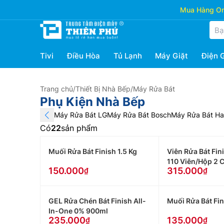
Mua Hàng Onl
Tivi
Điều Hòa
Tủ Lạnh
Máy Giặt
Điện 
Trang chủ
/
Thiết Bị Nhà Bếp
/
Máy Rửa Bát
Phụ Kiện Nhà Bếp
Máy Rửa Bát LG
Máy Rửa Bát Bosch
Máy Rửa Bát Ha
Có
22
sản phẩm
Muối Rửa Bát Finish 1.5 Kg
Viên Rửa Bát Fin
110 Viên/Hộp 2 
150.000
315.000
GEL Rửa Chén Bát Finish All-
Muối Rửa Bát Fin
In-One 0% 900ml
235.000
135.000