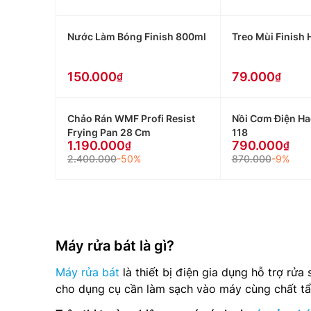
Nước Làm Bóng Finish 800ml
Treo Mùi Finish
150.000
79.000
Chảo Rán WMF Profi Resist
Nồi Cơm Điện Ha
Frying Pan 28 Cm
118
1.190.000
790.000
2.400.000
-50%
870.000
-9%
Máy rửa bát là gì?
Máy rửa bát
là thiết bị điện gia dụng hỗ trợ rử
cho dụng cụ cần làm sạch vào máy cùng chất tẩ