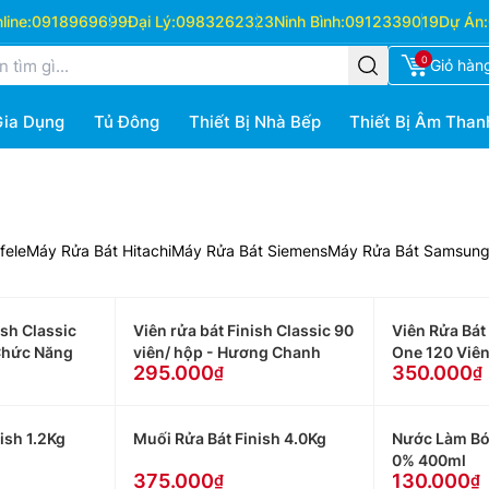
ine:
0918969699
Đại Lý:
0983262323
Ninh Bình:
0912339019
Dự Án:
0
Giỏ hàn
Gia Dụng
Tủ Đông
Thiết Bị Nhà Bếp
Thiết Bị Âm Than
fele
Máy Rửa Bát Hitachi
Máy Rửa Bát Siemens
Máy Rửa Bát Samsun
ish Classic
Viên rửa bát Finish Classic 90
Viên Rửa Bát 
Chức Năng
viên/ hộp - Hương Chanh
One 120 Viê
295.000
350.000
ish 1.2Kg
Muối Rửa Bát Finish 4.0Kg
Nước Làm Bó
0% 400ml
375.000
130.000