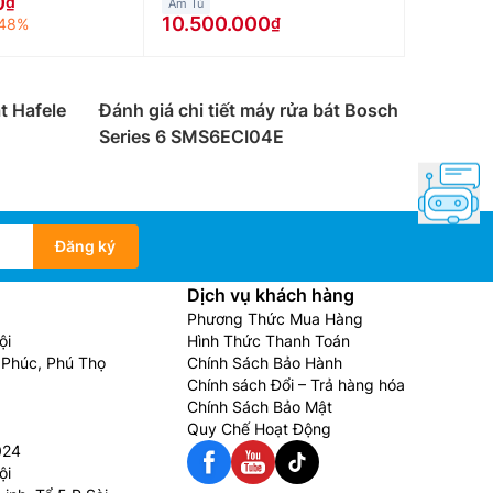
0
Âm Tủ
10.500.000
48%
 Tuy nhiên, khi rửa bằng máy rửa bát bạn không
t Hafele
Đánh giá chi tiết máy rửa bát Bosch
Series 6 SMS6ECI04E
đến hơn 40 triệu đồng tùy vào dung tích và
ụng loại chất tẩy rửa chuyên dụng cho Phụ Kiện
i số người dùng có thể dễ dàng mua những loại
Đăng ký
Dịch vụ khách hàng
hất là với những dòng máy rửa chén dùng được
Phương Thức Mua Hàng
ội
Hình Thức Thanh Toán
Phúc, Phú Thọ
Chính Sách Bảo Hành
Chính sách Đổi – Trả hàng hóa
Chính Sách Bảo Mật
huật viên lắp đặt chuyên nghiệp, Các sản phẩm
Quy Chế Hoạt Động
024
ội