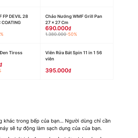
 FP DEVIL 28
Chảo Nướng WMF Grill Pan
 COATING
27 x 27 Cm
690.000
1%
1.380.000
-50%
Đen Tiross
Viên Rửa Bát Spin 11 in 1 56
viên
395.000
%
ướng khác trong bếp của bạn… Người dùng chỉ cần
 máy sẽ tự động làm sạch dụng của của bạn.