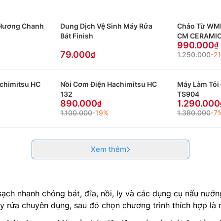
 Hương Chanh
Dung Dịch Vệ Sinh Máy Rửa
Chảo Từ WMF
Bát Finish
CM CERAMIC
990.000
79.000
1.250.000
-2
chimitsu HC
Nồi Cơm Điện Hachimitsu HC
Máy Làm Tỏi 
132
TS904
890.000
1.290.000
1.100.000
-19%
1.380.000
-7
Xem thêm
a sạch nhanh chóng bát, đĩa, nồi, ly và các dụng cụ nấu n
y rửa chuyên dụng, sau đó chọn chương trình thích hợp là