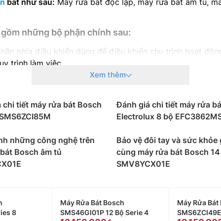
én
bát như sau:
Máy rửa bát độc lập, máy rửa bát âm tủ, má
 gồm những bộ phận chính sau:
ần phía điều khiển dùng để điều khiển chu trình hoạt động
y trình làm việc.
Xem thêm
ào bên trong máy máy bằng cách mở van nạp, lúc này van 
 chi tiết máy rửa bát Bosch
Đánh giá chi tiết máy rửa bá
 thân máy, đẩy nước vào phần hệ thống tay phun với các c
6 SMS6ZCI85M
Electrolux 8 bộ EFC3862M
nh những công nghệ trên
Bảo vệ đôi tay và sức khỏe 
hải tốn khoảng 40 lít cho một lần rửa. Thay vào đó,
máy rử
 bát Bosch âm tủ
cùng máy rửa bát Bosch 14
ước mỗi tháng.
X01E
SMV8YCX01E
n bát gọn gàng vào máy và nhấn nút khởi động, sau đó chọn
 làm những công việc yêu thích hoặc vui chơi cùng người t
h
Máy Rửa Bát Bosch
Máy Rửa Bát 
ẩn:
Mọi vết bẩn cứng đầu sẽ được loại bỏ hoàn toàn vì dụ
ies 8
SMS46GI01P 12 Bộ Serie 4
SMS6ZCI49E 
 máy và xếp lên kệ, đảm bảo an toàn sử dụng.