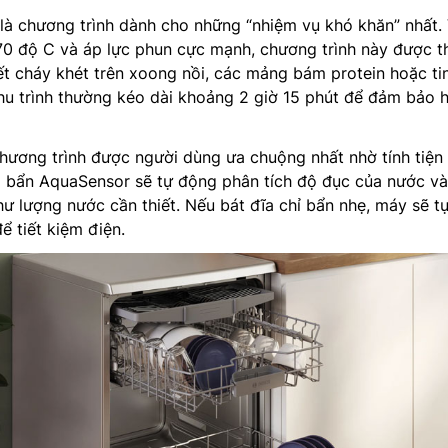
à chương trình dành cho những “nhiệm vụ khó khăn” nhất. 
 70 độ C và áp lực phun cực mạnh, chương trình này được th
t cháy khét trên xoong nồi, các mảng bám protein hoặc ti
hu trình thường kéo dài khoảng 2 giờ 15 phút để đảm bảo h
hương trình được người dùng ưa chuộng nhất nhờ tính tiện l
 bẩn AquaSensor sẽ tự động phân tích độ đục của nước và
hư lượng nước cần thiết. Nếu bát đĩa chỉ bẩn nhẹ, máy sẽ t
để tiết kiệm điện.