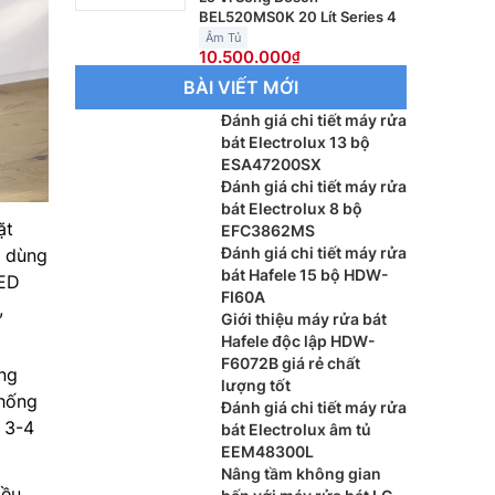
BEL520MS0K 20 Lít Series 4
Âm Tủ
10.500.000
BÀI VIẾT MỚI
Đánh giá chi tiết máy rửa
bát Electrolux 13 bộ
ESA47200SX
Đánh giá chi tiết máy rửa
bát Electrolux 8 bộ
ặt
EFC3862MS
Đánh giá chi tiết máy rửa
i dùng
bát Hafele 15 bộ HDW-
LED
FI60A
,
Giới thiệu máy rửa bát
Hafele độc lập HDW-
F6072B giá rẻ chất
ng
lượng tốt
thống
Đánh giá chi tiết máy rửa
 3-4
bát Electrolux âm tủ
EEM48300L
Nâng tầm không gian
iều