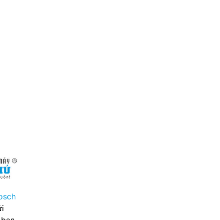
osch
i