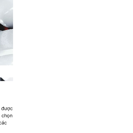
E được
a chọn
các