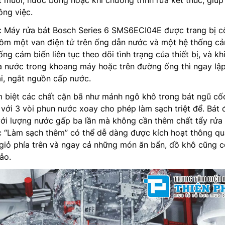
 muối, nước bóng hoặc khi chương trình rửa kết thúc, giúp
ông việc.
:
Máy rửa bát Bosch Series 6 SMS6ECI04E được trang bị c
m một van điện tử trên ống dẫn nước và một hệ thống c
ng cảm biến liên tục theo dõi tình trạng của thiết bị, và kh
ủa nước trong khoang máy hoặc trên đường ống thì ngay lậ
ại, ngắt nguồn cấp nước.
 biệt các chất cặn bã như mảnh ngô khô trong bát ngũ cố
với 3 vòi phun nước xoay cho phép làm sạch triệt để. Bát 
với lượng nước gấp ba lần mà không cần thêm chất tẩy rửa
c “Làm sạch thêm” có thể dễ dàng được kích hoạt thông qu
 giỏ phía trên và ngay cả những món ăn bẩn, đồ khô cũng c
ảo.