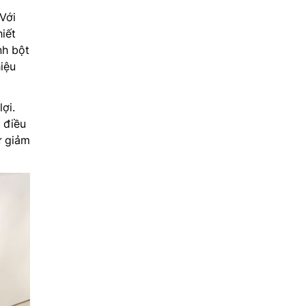
Với
iết
nh bột
iệu
ợi.
 điều
ự giảm