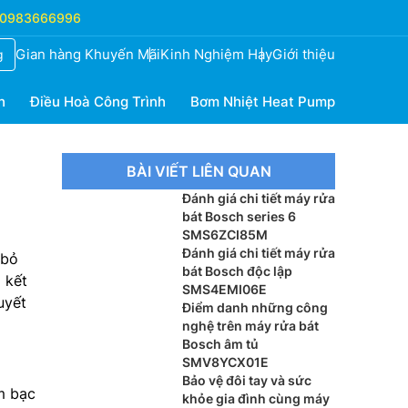
0983666996
Gian hàng Khuyến Mãi
Kinh Nghiệm Hay
Giới thiệu
g
h
Điều Hoà Công Trình
Bơm Nhiệt Heat Pump
BÀI VIẾT LIÊN QUAN
Đánh giá chi tiết máy rửa
bát Bosch series 6
SMS6ZCI85M
Đánh giá chi tiết máy rửa
 bỏ
bát Bosch độc lập
 kết
SMS4EMI06E
uyết
Điểm danh những công
nghệ trên máy rửa bát
Bosch âm tủ
SMV8YCX01E
Bảo vệ đôi tay và sức
m bạc
khỏe gia đình cùng máy