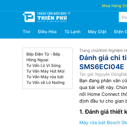
Mua Hàng Onl
Tivi
Điều Hòa
Tủ Lạnh
Máy Giặt
Điện 
Trang chủ
/
Kinh Nghiệm 
Bếp Điện Từ - Bếp
Đánh giá chi t
Hồng Ngoại
SMS6ECI04E
Tư Vấn Lò Vi Sóng
Tư Vấn Máy Hút Mùi
Tác giả: Nguyễn Dũng
Đăn
Tư Vấn Máy rửa bát
Bạn đang phân vân có
Tư Vấn về Lò Nướng
qua bài viết này. Chún
nối Home Connect thôn
định đầu tư cho gian 
1. Đánh giá thiế
Máy rửa bát Bosch 