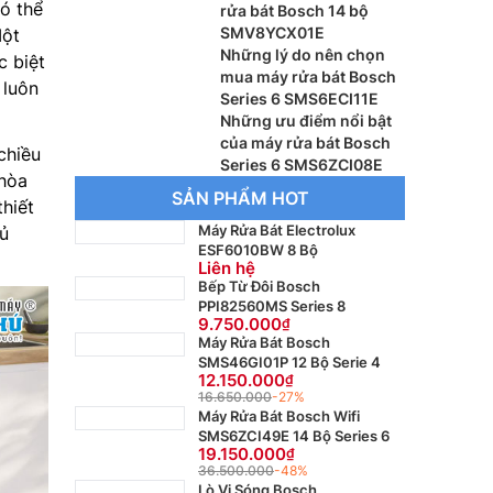
có thể
rửa bát Bosch 14 bộ
SMV8YCX01E
Một
Những lý do nên chọn
c biệt
mua máy rửa bát Bosch
 luôn
Series 6 SMS6ECI11E
Những ưu điểm nổi bật
của máy rửa bát Bosch
chiều
Series 6 SMS6ZCI08E
hòa
SẢN PHẨM HOT
thiết
Máy Rửa Bát Electrolux
tủ
ESF6010BW 8 Bộ
Liên hệ
Bếp Từ Đôi Bosch
PPI82560MS Series 8
9.750.000
Máy Rửa Bát Bosch
SMS46GI01P 12 Bộ Serie 4
12.150.000
16.650.000
-27%
Máy Rửa Bát Bosch Wifi
SMS6ZCI49E 14 Bộ Series 6
19.150.000
36.500.000
-48%
Lò Vi Sóng Bosch