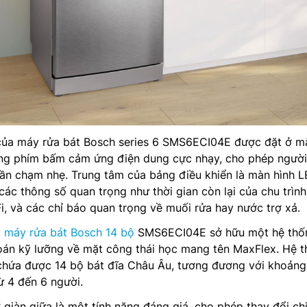
 của máy rửa bát Bosch series 6 SMS6ECI04E được đặt ở m
ống phím bấm cảm ứng điện dung cực nhạy, cho phép ngườ
lần chạm nhẹ. Trung tâm của bảng điều khiển là màn hình 
 các thông số quan trọng như thời gian còn lại của chu trình
Fi, và các chỉ báo quan trọng về muối rửa hay nước trợ xả.
,
máy rửa bát Bosch 14 bộ
SMS6ECI04E sở hữu một hệ thố
toán kỹ lưỡng về mặt công thái học mang tên MaxFlex. Hệ 
 chứa được 14 bộ bát đĩa Châu Âu, tương đương với khoảng
ừ 4 đến 6 người.
giàn giữa là một tính năng đáng giá, cho phép thay đổi ch