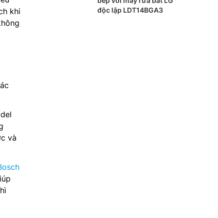
bếp với máy rửa bát LG
độc lập LDT14BGA3
ch khi
 không
các
odel
g
ớc và
Bosch
iúp
hì