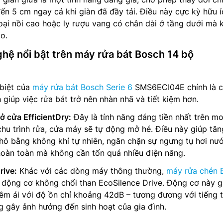
đến 5 cm ngay cả khi giàn đã đầy tải. Điều này cực kỳ hữu í
loại nồi cao hoặc ly rượu vang có chân dài ở tầng dưới mà
o.
hệ nổi bật trên máy rửa bát Bosch 14 bộ
 biệt của
máy rửa bát Bosch Serie 6
SMS6ECI04E chính là 
giúp việc rửa bát trở nên nhàn nhã và tiết kiệm hơn.
 cửa EfficientDry:
Đây là tính năng đáng tiền nhất trên m
 chu trình rửa, cửa máy sẽ tự động mở hé. Điều này giúp tăn
hô bằng không khí tự nhiên, ngăn chặn sự ngưng tụ hơi nư
hoàn toàn mà không cần tốn quá nhiều điện năng.
rive:
Khác với các dòng máy thông thường,
máy rửa chén 
động cơ không chổi than EcoSilence Drive. Động cơ này g
m ái với độ ồn chỉ khoảng 42dB – tương đương với tiếng t
 gây ảnh hưởng đến sinh hoạt của gia đình.