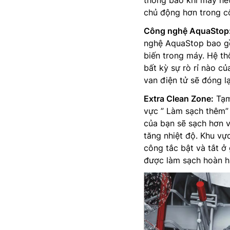
thông báo khi máy hết
chủ động hơn trong c
Công nghệ AquaStop
nghệ AquaStop bao gồ
biến trong máy. Hệ thố
bất kỳ sự rò rỉ nào c
van điện tử sẽ đóng l
Extra Clean Zone:
Tạm
vực ” Làm sạch thêm” 
của bạn sẽ sạch hơn 
tăng nhiệt độ. Khu vự
công tắc bật và tắt ở
được làm sạch hoàn h