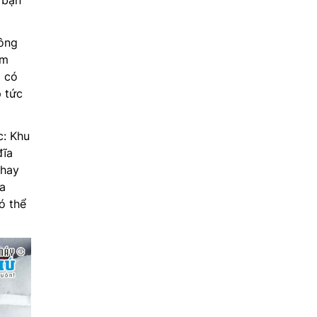
 bạn
ông
ảm
i có
p tức
c: Khu
đĩa
 hay
a
ó thể