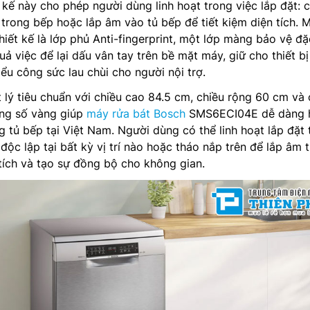
 kế này cho phép người dùng linh hoạt trong việc lắp đặt: 
o trong bếp hoặc lắp âm vào tủ bếp để tiết kiệm diện tích. 
hiết kế là lớp phủ Anti-fingerprint, một lớp màng bảo vệ đặ
ả việc để lại dấu vân tay trên bề mặt máy, giữ cho thiết bị
ểu công sức lau chùi cho người nội trợ.
 lý tiêu chuẩn với chiều cao 84.5 cm, chiều rộng 60 cm và 
ông số vàng giúp
máy rửa bát Bosch
SMS6ECI04E dễ dàng 
 tủ bếp tại Việt Nam. Người dùng có thể linh hoạt lắp đặt 
ộc lập tại bất kỳ vị trí nào hoặc tháo nắp trên để lắp âm 
tích và tạo sự đồng bộ cho không gian.