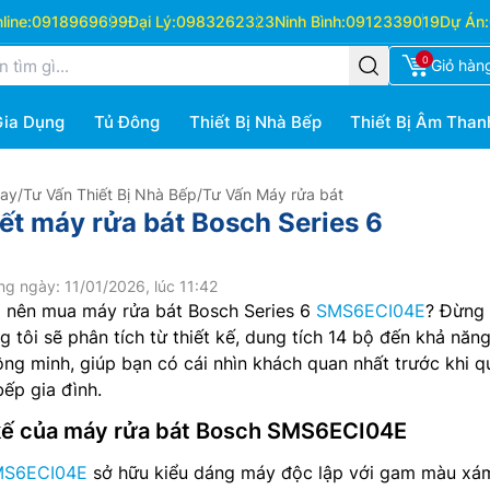
ine:
0918969699
Đại Lý:
0983262323
Ninh Bình:
0912339019
Dự Án:
0
Giỏ hàn
Gia Dụng
Tủ Đông
Thiết Bị Nhà Bếp
Thiết Bị Âm Than
Hay
/
Tư Vấn Thiết Bị Nhà Bếp
/
Tư Vấn Máy rửa bát
iết máy rửa bát Bosch Series 6
g ngày: 11/01/2026, lúc 11:42
 nên mua máy rửa bát Bosch Series 6
SMS6ECI04E
? Đừng
g tôi sẽ phân tích từ thiết kế, dung tích 14 bộ đến khả năng
g minh, giúp bạn có cái nhìn khách quan nhất trước khi q
bếp gia đình.
t kế của máy rửa bát Bosch SMS6ECI04E
SMS6ECI04E
sở hữu kiểu dáng máy độc lập với gam màu xá