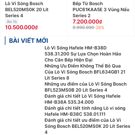
Lò Vi Sóng Bosch
Bếp Từ Bosch
BEL520MS0K 20 Lít
PUC61KAA5E 3 Vùng Nấu
Series 4
Series 2
7.200.000
Âm Tủ
10.500.000
9.990.000
-28%
BÀI VIẾT MỚI
Lò Vi Sóng Hafele HM-B38D
538.31.200 Sự Lựa Chọn Hoàn Hảo
Cho Căn Bếp Hiện Đại
Những Ưu Điểm Không Thể Bỏ Qua
Của Lò Vi Sóng Bosch BFL634GB1 21
Lít Series 8
Những ưu điểm của Lò Vi Sóng Bosch
BFL523MS0B 20 Lít Series 4
Đánh giá chi tiết Lò Vi Sóng Hafele
HM-B38A 535.34.000
Đánh giá chi tiết tính năng Lò vi sóng
Hafele HM-B38C 538.01.111
Đánh giá chi tiết ưu điểm của Lò Vi
Sóng Bosch BEL520MS0K 20 Lít Series
4