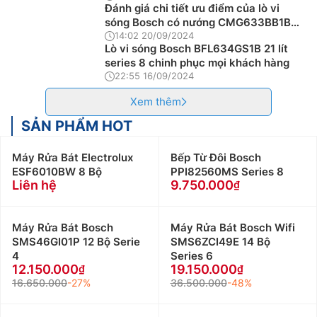
Đánh giá chi tiết ưu điểm của lò vi
sóng Bosch có nướng CMG633BB1B
45 lít series 8
14:02 20/09/2024
Lò vi sóng Bosch BFL634GS1B 21 lít
series 8 chinh phục mọi khách hàng
22:55 16/09/2024
Xem thêm
SẢN PHẨM HOT
Máy Rửa Bát Electrolux
Bếp Từ Đôi Bosch
ESF6010BW 8 Bộ
PPI82560MS Series 8
Liên hệ
9.750.000
Máy Rửa Bát Bosch
Máy Rửa Bát Bosch Wifi
SMS46GI01P 12 Bộ Serie
SMS6ZCI49E 14 Bộ
4
Series 6
12.150.000
19.150.000
16.650.000
-27%
36.500.000
-48%