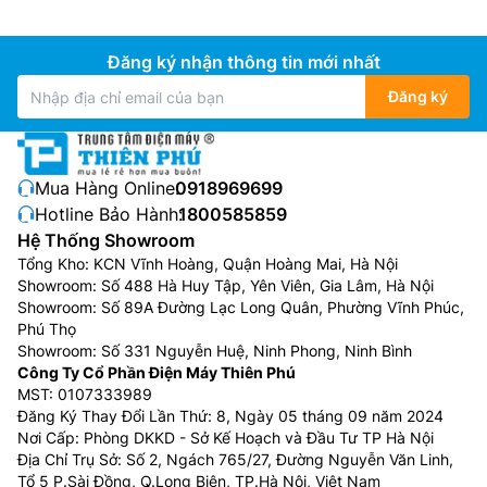
Đăng ký nhận thông tin mới nhất
Đăng ký
Mua Hàng Online:
0918969699
Hotline Bảo Hành:
1800585859
Hệ Thống Showroom
Tổng Kho: KCN Vĩnh Hoàng, Quận Hoàng Mai, Hà Nội
Showroom: Số 488 Hà Huy Tập, Yên Viên, Gia Lâm, Hà Nội
Showroom: Số 89A Đường Lạc Long Quân, Phường Vĩnh Phúc,
Phú Thọ
Showroom: Số 331 Nguyễn Huệ, Ninh Phong, Ninh Bình
Công Ty Cổ Phần Điện Máy Thiên Phú
MST: 0107333989
Đăng Ký Thay Đổi Lần Thứ: 8, Ngày 05 tháng 09 năm 2024
Nơi Cấp: Phòng DKKD - Sở Kế Hoạch và Đầu Tư TP Hà Nội
Địa Chỉ Trụ Sở: Số 2, Ngách 765/27, Đường Nguyễn Văn Linh,
Tổ 5 P.Sài Đồng, Q.Long Biên, TP.Hà Nội, Việt Nam