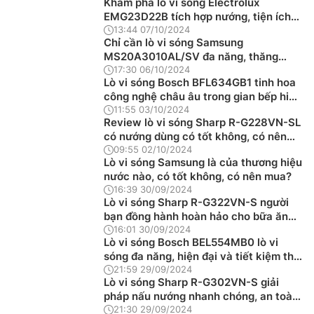
Khám phá lò vi sóng Electrolux
EMG23D22B tích hợp nướng, tiện ích
đa năng
13:44 07/10/2024
Chỉ cần lò vi sóng Samsung
MS20A3010AL/SV đa năng, thăng
hạng vị cơm nhà
17:30 06/10/2024
Lò vi sóng Bosch BFL634GB1 tinh hoa
công nghệ châu âu trong gian bếp hiện
đại
11:55 03/10/2024
Review lò vi sóng Sharp R-G228VN-SL
có nướng dùng có tốt không, có nên
mua?
09:55 02/10/2024
Lò vi sóng Samsung là của thương hiệu
nước nào, có tốt không, có nên mua?
16:39 30/09/2024
Lò vi sóng Sharp R-G322VN-S người
bạn đồng hành hoàn hảo cho bữa ăn
nhanh gọn
16:01 30/09/2024
Lò vi sóng Bosch BEL554MB0 lò vi
sóng đa năng, hiện đại và tiết kiệm thời
gian
21:59 29/09/2024
Lò vi sóng Sharp R-G302VN-S giải
pháp nấu nướng nhanh chóng, an toàn
và tiện lợi
21:30 29/09/2024