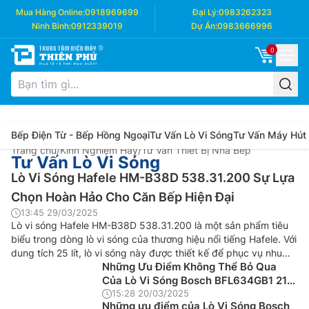
Mua Hàng Online:
0918969699
Đại Lý:
0983262323
Ninh Bình:
0912339019
Dự Án:
0983666996
0
Bếp Điện Từ - Bếp Hồng Ngoại
Tư Vấn Lò Vi Sóng
Tư Vấn Máy Hút
Trang chủ
/
Kinh Nghiệm Hay
/
Tư Vấn Thiết Bị Nhà Bếp
Tư Vấn Lò Vi Sóng
Lò Vi Sóng Hafele HM-B38D 538.31.200 Sự Lựa
Chọn Hoàn Hảo Cho Căn Bếp Hiện Đại
13:45 29/03/2025
Lò vi sóng Hafele HM-B38D 538.31.200 là một sản phẩm tiêu
biểu trong dòng lò vi sóng của thương hiệu nổi tiếng Hafele. Với
dung tích 25 lít, lò vi sóng này được thiết kế để phục vụ nhu
Những Ưu Điểm Không Thể Bỏ Qua
cầu nấu nướng của các gia đình nhỏ hoặc các không gian bếp
Của Lò Vi Sóng Bosch BFL634GB1 21
có diện tích […]
Lít Series 8
15:28 20/03/2025
Những ưu điểm của Lò Vi Sóng Bosch