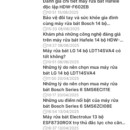
Đánh giá chi tiết máy rửa bát Hafele
độc lập HDW-F602EB
10:51 15/06/2025
Bảo vệ đôi tay và sức khỏe gia đình
cùng máy rửa bát Bosch 14 bộ
SMV8YCX01E
15:33 08/06/2025
Khám phá những công nghệ đáng giá
trên máy rửa bát Hafele 14 bộ HDW-
F602EB
14:27 08/06/2025
Máy rửa bát LG 14 bộ LDT14SVA4 có
tốt không?
10:51 08/06/2025
Những lý do nên chọn mua máy rửa
bát LG 14 bộ LDT14SVA4
11:50 20/04/2025
Những lý do nên chọn mua máy rửa
bát Bosch Series 6 SMS6ECI11E
10:17 20/04/2025
Những ưu điểm nổi bật của máy rửa
bát Bosch Series 6 SMS6ZCI08E
16:54 13/04/2025
Máy rửa bát Electrolux 13 bộ
ESF8730ROX trợ thủ đắc lực cho căn
bếp hiện đại
16:37 13/04/2025