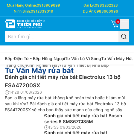
Mua Hàng Online:
0918969699
Đại Lý:
0983262323
Ninh Bình:
0912339019
Dự Án:
0983666996
0
Bếp Điện Từ - Bếp Hồng Ngoại
Tư Vấn Lò Vi Sóng
Tư Vấn Máy Hút
Trang chủ
/
Kinh Nghiệm Hay
/
Tư Vấn Thiết Bị Nhà Bếp
Tư Vấn Máy rửa bát
Đánh giá chi tiết máy rửa bát Electrolux 13 bộ
ESA47200SX
14:28 01/03/2026
Bạn lo lắng máy rửa bát không khô hoàn toàn hoặc bị ám mùi
sau khi rửa? Bài đánh giá chi tiết máy rửa bát Electrolux 13 bộ
ESA47200SX sẽ cho bạn thấy sức mạnh của công nghệ sấy
Đánh giá chi tiết máy rửa bát Bosch
AirDry tự động mở cửa độc đáo. Với sức chứa 13 bộ và hệ
series 6 SMS6ZCI85M
thống tay […]
13:53 01/03/2026
Đánh giá chi tiết máy rửa bát