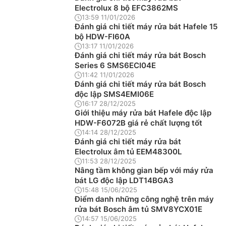
Electrolux 8 bộ EFC3862MS
13:59 11/01/2026
Đánh giá chi tiết máy rửa bát Hafele 15
bộ HDW-FI60A
13:17 11/01/2026
Đánh giá chi tiết máy rửa bát Bosch
Series 6 SMS6ECI04E
11:42 11/01/2026
Đánh giá chi tiết máy rửa bát Bosch
độc lập SMS4EMI06E
16:17 28/12/2025
Giới thiệu máy rửa bát Hafele độc lập
HDW-F6072B giá rẻ chất lượng tốt
14:14 28/12/2025
Đánh giá chi tiết máy rửa bát
Electrolux âm tủ EEM48300L
11:53 28/12/2025
Nâng tầm không gian bếp với máy rửa
bát LG độc lập LDT14BGA3
15:48 15/06/2025
Điểm danh những công nghệ trên máy
rửa bát Bosch âm tủ SMV8YCX01E
14:57 15/06/2025