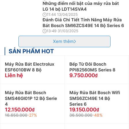
Những điểm nổi bật của máy rửa bát
LG 14 bộ LDT14SVA4
11:44 13/04/2025
Đánh Giá Chi Tiết Tính Năng Máy Rửa
Bát Bosch SMI6ZCS49E 14 Bộ Series 6
13:49 31/03/2025
Xem thêm
SẢN PHẨM HOT
Máy Rửa Bát Electrolux
Bếp Từ Đôi Bosch
ESF6010BW 8 Bộ
PPI82560MS Series 8
Liên hệ
9.750.000
Máy Rửa Bát Bosch
Máy Rửa Bát Bosch Wifi
SMS46GI01P 12 Bộ Serie
SMS6ZCI49E 14 Bộ
4
Series 6
12.150.000
19.150.000
16.650.000
-27%
36.500.000
-48%