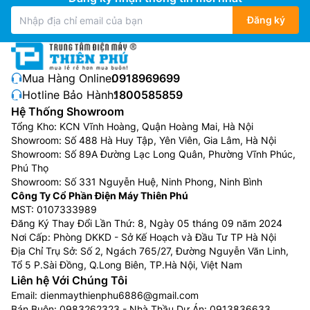
Đăng ký
Mua Hàng Online:
0918969699
Hotline Bảo Hành:
1800585859
Hệ Thống Showroom
Tổng Kho: KCN Vĩnh Hoàng, Quận Hoàng Mai, Hà Nội
Showroom: Số 488 Hà Huy Tập, Yên Viên, Gia Lâm, Hà Nội
Showroom: Số 89A Đường Lạc Long Quân, Phường Vĩnh Phúc,
Phú Thọ
Showroom: Số 331 Nguyễn Huệ, Ninh Phong, Ninh Bình
Công Ty Cổ Phần Điện Máy Thiên Phú
MST: 0107333989
Đăng Ký Thay Đổi Lần Thứ: 8, Ngày 05 tháng 09 năm 2024
Nơi Cấp: Phòng DKKD - Sở Kế Hoạch và Đầu Tư TP Hà Nội
Địa Chỉ Trụ Sở: Số 2, Ngách 765/27, Đường Nguyễn Văn Linh,
Tổ 5 P.Sài Đồng, Q.Long Biên, TP.Hà Nội, Việt Nam
Liên hệ Với Chúng Tôi
Email:
dienmaythienphu6886@gmail.com
Bán Buôn:
0983262323
- Nhà Thầu Dự Án:
0913836633