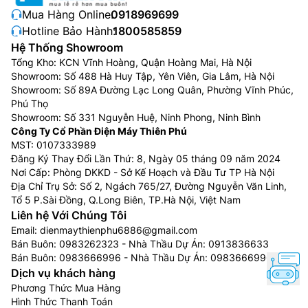
Mua Hàng Online:
0918969699
Hotline Bảo Hành:
1800585859
Hệ Thống Showroom
Tổng Kho: KCN Vĩnh Hoàng, Quận Hoàng Mai, Hà Nội
Showroom: Số 488 Hà Huy Tập, Yên Viên, Gia Lâm, Hà Nội
Showroom: Số 89A Đường Lạc Long Quân, Phường Vĩnh Phúc,
Phú Thọ
Showroom: Số 331 Nguyễn Huệ, Ninh Phong, Ninh Bình
Công Ty Cổ Phần Điện Máy Thiên Phú
MST: 0107333989
Đăng Ký Thay Đổi Lần Thứ: 8, Ngày 05 tháng 09 năm 2024
Nơi Cấp: Phòng DKKD - Sở Kế Hoạch và Đầu Tư TP Hà Nội
Địa Chỉ Trụ Sở: Số 2, Ngách 765/27, Đường Nguyễn Văn Linh,
Tổ 5 P.Sài Đồng, Q.Long Biên, TP.Hà Nội, Việt Nam
Liên hệ Với Chúng Tôi
Email:
dienmaythienphu6886@gmail.com
Bán Buôn:
0983262323
- Nhà Thầu Dự Án:
0913836633
Bán Buôn:
0983666996
- Nhà Thầu Dự Án:
0983666996
Dịch vụ khách hàng
Phương Thức Mua Hàng
Hình Thức Thanh Toán