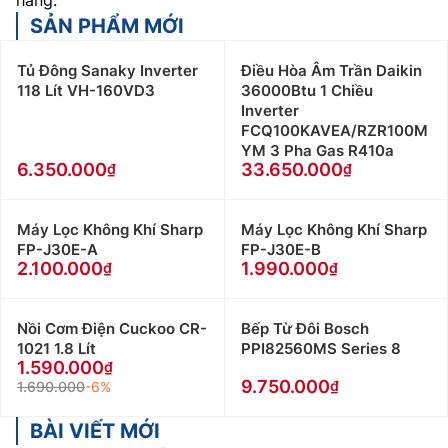
hàng.
SẢN PHẨM MỚI
Tủ Đông Sanaky Inverter
Điều Hòa Âm Trần Daikin
118 Lít VH-160VD3
36000Btu 1 Chiều
Inverter
FCQ100KAVEA/RZR100M
YM 3 Pha Gas R410a
6.350.000
33.650.000
Máy Lọc Không Khí Sharp
Máy Lọc Không Khí Sharp
FP-J30E-A
FP-J30E-B
2.100.000
1.990.000
Nồi Cơm Điện Cuckoo CR-
Bếp Từ Đôi Bosch
1021 1.8 Lít
PPI82560MS Series 8
1.590.000
9.750.000
1.690.000
-6%
BÀI VIẾT MỚI