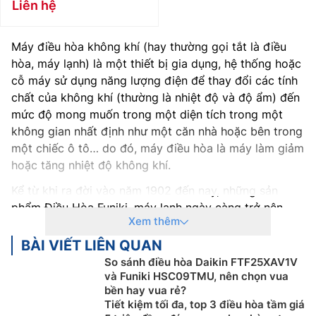
Liên hệ
Máy điều hòa không khí (hay thường gọi tắt là điều
hòa, máy lạnh) là một thiết bị gia dụng, hệ thống hoặc
cỗ máy sử dụng năng lượng điện để thay đổi các tính
chất của không khí (thường là nhiệt độ và độ ẩm) đến
mức độ mong muốn trong một diện tích trong một
không gian nhất định như một căn nhà hoặc bên trong
một chiếc ô tô… do đó, máy điều hòa là máy làm giảm
hoặc tăng nhiệt độ không khí.
Kể từ khi ra đời vào năm 1902 đến nay, những sản
phẩm Điều Hòa Funiki, máy lạnh ngày càng trở nên
Xem thêm
nhỏ gọn, có hiệu suất hoạt động cao hơn, nhiều tính
năng, chế độ thông minh cũng như thân thiện với môi
BÀI VIẾT LIÊN QUAN
trường hơn. Ngày nay, điều hòa, máy lạnh được sử
So sánh điều hòa Daikin FTF25XAV1V
dụng trong nhiều lĩnh vực khác nhau, không chỉ trong
và Funiki HSC09TMU, nên chọn vua
bền hay vua rẻ?
đời sống thường ngày mà còn trong sản xuất, y tế,
Tiết kiệm tối đa, top 3 điều hòa tầm giá
kiến trúc, xây dựng, thương mại, giải trí…