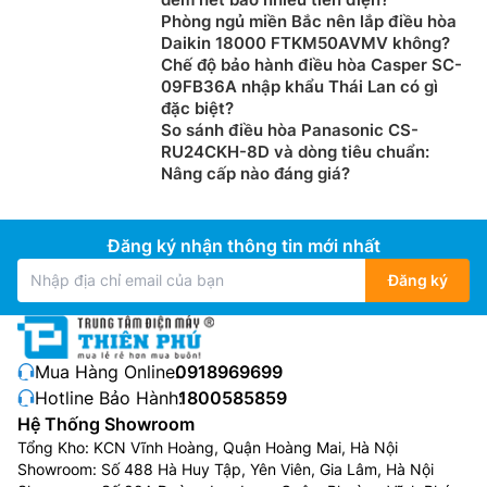
Phòng ngủ miền Bắc nên lắp điều hòa
Daikin 18000 FTKM50AVMV không?
Chế độ bảo hành điều hòa Casper SC-
09FB36A nhập khẩu Thái Lan có gì
đặc biệt?
So sánh điều hòa Panasonic CS-
RU24CKH-8D và dòng tiêu chuẩn:
Nâng cấp nào đáng giá?
Đăng ký nhận thông tin mới nhất
Đăng ký
Điện Máy Thiên Phú xin gợi ý 1 số thông tin cơ bản khi
chọn mua Điều Hòa Funiki theo diện tích phòng:
Điều hòa 9.000 BTU (tương đương 1 HP hay 1
Mua Hàng Online:
0918969699
ngựa) : Phù hợp với phòng có diện tích dưới 15m2
Hotline Bảo Hành:
1800585859
Điều hòa 12.000 BTU (tương đương 1,5 HP hay 1,5
Hệ Thống Showroom
ngựa): Phù hợp với phòng có diện tích từ 16m2 –
Tổng Kho: KCN Vĩnh Hoàng, Quận Hoàng Mai, Hà Nội
20m2
Showroom: Số 488 Hà Huy Tập, Yên Viên, Gia Lâm, Hà Nội