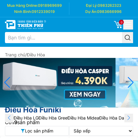
Mua Hàng Online:
0918969699
Đại Lý:
0983262323
Ninh Bình:
0912339019
Dự Án:
0983666996
0
Trang chủ
/
Điều Hòa
Điều Hòa Funiki
Điều Hòa LG
Điều Hòa Gree
Điều Hòa Midea
Điều Hòa Daikin
Điề
Có
19
sản phẩm
Lọc sản phẩm