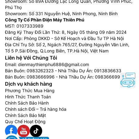
Điều hòa 18.000 BTU (tương đương 2 HP hay 2
Showroom: Số 89A Đường Lạc Long Quân, Phường Vĩnh Phúc,
ngựa): Phù hợp với phòng có diện tích 21m2 –
Phú Thọ
Showroom: Số 331 Nguyễn Huệ, Ninh Phong, Ninh Bình
30m2
Công Ty Cổ Phần Điện Máy Thiên Phú
Điều hòa 24.000 BTU (tương đương 2,5 HP hay
MST: 0107333989
2,5 ngựa):Phù hợp với phòng có diện tích 31m2 –
Đăng Ký Thay Đổi Lần Thứ: 8, Ngày 05 tháng 09 năm 2024
40m3
Nơi Cấp: Phòng DKKD - Sở Kế Hoạch và Đầu Tư TP Hà Nội
Địa Chỉ Trụ Sở: Số 2, Ngách 765/27, Đường Nguyễn Văn Linh,
Bên cạnh đó, hiện nay điều hòa, máy lạnh không chỉ
Tổ 5 P.Sài Đồng, Q.Long Biên, TP.Hà Nội, Việt Nam
dừng lại ở chức năng làm mát hay sưởi ấm thông
Liên hệ Với Chúng Tôi
thường mà còn có rất nhiều các chế độ thông minh
Email:
dienmaythienphu6886@gmail.com
khác như chế độ gió thổi, chế độ hoạt động êm ái, chế
Bán Buôn:
0983262323
- Nhà Thầu Dự Án:
0913836633
Bán Buôn:
0983666996
- Nhà Thầu Dự Án:
0983666996
độ làm khô, hút ẩm không khí, chế độ làm lạnh nhanh,
Dịch vụ khách hàng
chế độ đuổi muỗi, chế độ kiểm soát độ ẩm tránh mất
Phương Thức Mua Hàng
nước cho da, chế độ khử mùi kháng khuẩn, chế độ lọc
Hình Thức Thanh Toán
bụi… Vì thế, người dùng cũng nên lựa chọn các tính
Chính Sách Bảo Hành
năng phù hợp, cần thiết nhất, tránh lãng phí.
Chính sách Đổi – Trả hàng hóa
Chính Sách Bảo Mật
Chọn mua điều hòa theo nhu cầu sử dụng
Quy Chế Hoạt Động
Tùy theo nhu cầu sử dụng mà người dùng có thể chọn