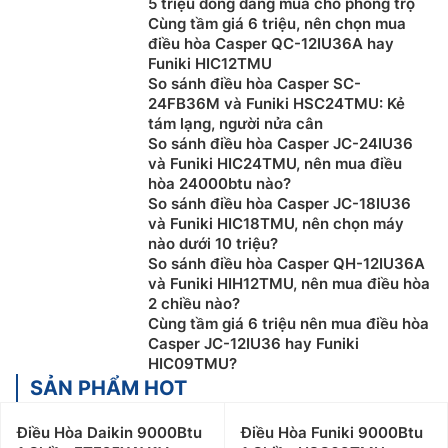
5 triệu đồng đáng mua cho phòng trọ
Cùng tầm giá 6 triệu, nên chọn mua
điều hòa Casper QC-12IU36A hay
Funiki HIC12TMU
So sánh điều hòa Casper SC-
24FB36M và Funiki HSC24TMU: Kẻ
tám lạng, người nửa cân
So sánh điều hòa Casper JC-24IU36
và Funiki HIC24TMU, nên mua điều
hòa 24000btu nào?
So sánh điều hòa Casper JC-18IU36
và Funiki HIC18TMU, nên chọn máy
nào dưới 10 triệu?
So sánh điều hòa Casper QH-12IU36A
và Funiki HIH12TMU, nên mua điều hòa
2 chiều nào?
Hướng dẫn chọn điều hòa, máy lạnh phù
Cùng tầm giá 6 triệu nên mua điều hòa
hợp với nhu cầu sử dụng
Casper JC-12IU36 hay Funiki
HIC09TMU?
Chọn mua điều hòa theo diện tích phòng
SẢN PHẨM HOT
Người dùng nên căn cứ vào nhu cầu sử dụng để lựa
Điều Hòa Daikin 9000Btu
Điều Hòa Funiki 9000Btu
chọn loại điều hòa, máy lạnh chỉ cần khả năng làm