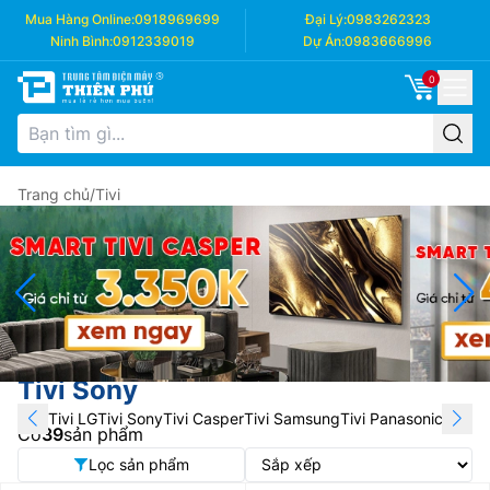
Mua Hàng Online:
0918969699
Đại Lý:
0983262323
Ninh Bình:
0912339019
Dự Án:
0983666996
0
Trang chủ
/
Tivi
Tivi Sony
Tivi LG
Tivi Sony
Tivi Casper
Tivi Samsung
Tivi Panasonic
Tivi T
Có
39
sản phẩm
Lọc sản phẩm