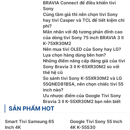
BRAVIA Connect để điều khiển tivi
các dòng
tivi OLED
với màn hình siêu mỏng, thiết kế
Sony
tinh tế và hiện đại.
Cùng tầm giá thì nên chọn tivi Sony
hay tivi Casper và TCL để tiết kiệm chi
Các sản phẩm
Tivi Sony
thường được sản xuất tại
phí?
Malaysia, cùng chế độ bảo hành chính hãng 24 tháng
Mãn nhãn với độ tương phản đỉnh cao
cho toàn bộ sản phẩm và 12 tháng cho điều khiển từ
của dòng tivi Sony 75 inch BRAVIA 3 II
K-75XR30M2
xa.
Nên mua tivi OLED của Sony hay LG?
2. Đặc điểm nổi bật của
Tivi Sony
Lựa chọn hàng dùng bền hơn?
Những điểm nâng cấp đáng giá của tivi
Chất lượng hình ảnh vượt trội:
Một trong những ưu
Sony Bravia 3 II K-65XR30M2 so với
thế hệ cũ
điểm lớn nhất của
tivi Sony
chính là chất lượng hình
So sánh tivi Sony K-55XR30M2 và LG
ảnh xuất sắc. Công nghệ hình ảnh 4K HDR của Sony
55QNED81BSA, nên chọn chiếc tivi 55
giúp tái tạo màu sắc chân thực và độ tương phản đỉnh
inch nào?
cao. Điều này mang lại trải nghiệm xem phim và chơi
Ưu nhược điểm của Google Tivi Sony
game sống động, như bạn đang ở trong thế giới ảo.
Bravia 3 II K-55XR30M2 bạn nên biết
SẢN PHẨM HOT
Sử dụng hệ điều hành Android TV thông minh:
smart
tivi Sony
sử dụng hệ điều hành Android TV, mang lại
Smart Tivi Samsung 65
Google Tivi Sony 55 Inch
trải nghiệm người dùng mượt mà và dễ sử dụng. Với
Inch 4K
4K K-55S30