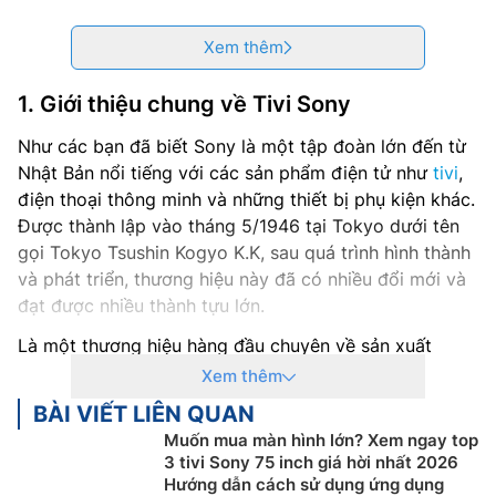
Xem thêm
1. Giới thiệu chung về
Tivi Sony
Như các bạn đã biết Sony là một tập đoàn lớn đến từ
Nhật Bản nổi tiếng với các sản phẩm điện tử như
tivi
,
điện thoại thông minh và những thiết bị phụ kiện khác.
Được thành lập vào tháng 5/1946 tại Tokyo dưới tên
gọi Tokyo Tsushin Kogyo K.K, sau quá trình hình thành
và phát triển, thương hiệu này đã có nhiều đổi mới và
đạt được nhiều thành tựu lớn.
Là một thương hiệu hàng đầu chuyên về sản xuất
smart tivi
, Sony luôn mang đến cho người dùng những
Xem thêm
sản phẩm tivi thông minh với chất lượng tốt nhất.
BÀI VIẾT LIÊN QUAN
Đến ngày nay, Sony đã đạt được những thành công
Muốn mua màn hình lớn? Xem ngay top
3 tivi Sony 75 inch giá hời nhất 2026
nhất định. Hãng luôn thể hiện được chất riêng một
Hướng dẫn cách sử dụng ứng dụng
cách mạnh mẽ và ấn tượng. Điển hình cho điều này là