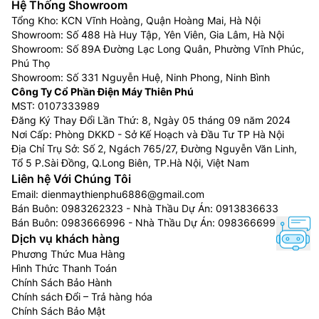
với lớp đèn LED để phát sáng các điểm ảnh trên
Hệ Thống Showroom
tấm nền cho ra chất lượng hình ảnh chi tiết hơn
Tổng Kho: KCN Vĩnh Hoàng, Quận Hoàng Mai, Hà Nội
Showroom: Số 488 Hà Huy Tập, Yên Viên, Gia Lâm, Hà Nội
màn hình LCD
Showroom: Số 89A Đường Lạc Long Quân, Phường Vĩnh Phúc,
Tivi Sony Full Array LED 4K:
Sử dụng công nghệ
Phú Thọ
làm mờ cục bộ (Local Dimming), sẽ tự động
Showroom: Số 331 Nguyễn Huệ, Ninh Phong, Ninh Bình
bật/tắt từng vùng LED độc lập theo hình ảnh. Tivi
Công Ty Cổ Phần Điện Máy Thiên Phú
nhờ đó mà có khả năng hiển thị độ sáng tốt hơn,
MST: 0107333989
Đăng Ký Thay Đổi Lần Thứ: 8, Ngày 05 tháng 09 năm 2024
màu đen sâu thẳm hơn và mang lại cảm giác chân
Nơi Cấp: Phòng DKKD - Sở Kế Hoạch và Đầu Tư TP Hà Nội
thực hơn
Địa Chỉ Trụ Sở: Số 2, Ngách 765/27, Đường Nguyễn Văn Linh,
Tivi Sony Mini LED 4K:
Là công nghệ cải tiến từ
Tổ 5 P.Sài Đồng, Q.Long Biên, TP.Hà Nội, Việt Nam
công nghệ đèn nền LED tích hợp trên màn hình
Liên hệ Với Chúng Tôi
LCD, nó sử dụng những chiếc đèn Mini LED siêu
Email:
dienmaythienphu6886@gmail.com
nhỏ (kích thước nhỏ hơn nhiều so với đèn LED tiêu
Bán Buôn:
0983262323
- Nhà Thầu Dự Án:
0913836633
Bán Buôn:
0983666996
- Nhà Thầu Dự Án:
0983666996
chuẩn) chiếu ánh sáng qua những điểm ảnh không
Dịch vụ khách hàng
tự phát sáng trên màn hình để hiển thị các nội
Phương Thức Mua Hàng
dung cho bạn thưởng thức.
Hình Thức Thanh Toán
Tivi Sony OLED 4K:
Đây là dòng smart tivi cao
Chính Sách Bảo Hành
cấp nhất của Sony, được sử dụng các diode phát
Chính sách Đổi – Trả hàng hóa
sáng hữu cơ, với ưu điểm thiết kế màn hình siêu
Chính Sách Bảo Mật