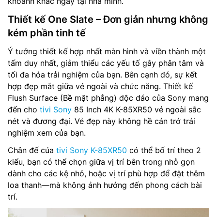
khoảnh khắc ngay tại nhà mình.
Tổng công suất loa: 40 W
Thiết kế One Slate – Đơn giản nhưng không
kém phần tinh tế
Loại loa: Acoustic Multi-Audio, Loa tweeter định vị âm
thanh / X-Balanced Speaker
Ý tưởng thiết kế hợp nhất màn hình và viền thành một
tấm duy nhất, giảm thiểu các yếu tố gây phân tâm và
Tìm kiếm bằng giọng nói: Google Assistant (SG only)
tối đa hóa trải nghiệm của bạn. Bên cạnh đó, sự kết
hợp đẹp mắt giữa vẻ ngoài và chức năng. Thiết kế
Chia sẻ màn hình: Google Cast™, Apple AirPlay 2
Flush Surface (Bề mặt phẳng) độc đáo của Sony mang
Truyền thanh Kỹ thuật số: DVB-T2 (*VN: DVB-T2C)
đến cho
tivi Sony
85 Inch 4K K-85XR50 vẻ ngoài sắc
nét và đương đại. Vẻ đẹp này không hề cản trở trải
Nguồn cấp điện: 50/60 Hz, 220 V – 240 V AC
nghiệm xem của bạn.
Chân đế của
tivi Sony K-85XR50
có thể bố trí theo 2
Mức tiêu thụ nguồn (chế độ cờ): 0.5 W
kiểu, bạn có thể chọn giữa vị trí bên trong nhỏ gọn
Kết nối: Wifi 6, Bluetooth, HDMI, USB, Anynet+ (HDMI-
dành cho các kệ nhỏ, hoặc vị trí phù hợp để đặt thêm
CEC), Ethernet (LAN), HDMI Audio Return Channel, HDMI
loa thanh—mà không ảnh hưởng đến phong cách bài
(High Frame Rate), RF In (Terrestrial / Cable input)
trí.
Điều khiển từ xa: