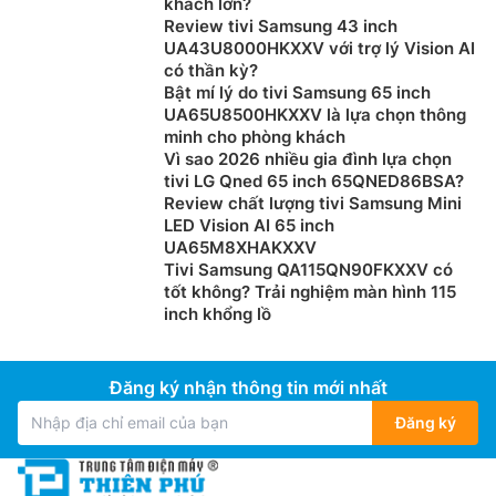
tương phản chi tiết, tạo cảm giác sống động và hấp
khách lớn?
Review tivi Samsung 43 inch
dẫn cho từng khung hình, bất kể bạn xem nội dung gì.
UA43U8000HKXXV với trợ lý Vision AI
có thần kỳ?
Bật mí lý do tivi Samsung 65 inch
UA65U8500HKXXV là lựa chọn thông
minh cho phòng khách
Vì sao 2026 nhiều gia đình lựa chọn
tivi LG Qned 65 inch 65QNED86BSA?
Review chất lượng tivi Samsung Mini
LED Vision AI 65 inch
UA65M8XHAKXXV
Tivi Samsung QA115QN90FKXXV có
tốt không? Trải nghiệm màn hình 115
inch khổng lồ
Công nghệ màn hình chuyên nghiệp cốt lõi.
Từng khoảnh khắc đều sống động. Tương tự công
Đăng ký nhận thông tin mới nhất
nghệ điều khiển đèn nền cốt lõi được dùng trong các
Đăng ký
màn hình chuyên dụng (màn hình chuyên nghiệp) của
Sony, XR Backlight Master Drive sử dụng thuật toán
làm mờ cục bộ độc đáo để điều khiển chính xác hàng