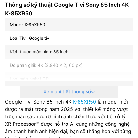
Thông số kỹ thuật Google Tivi Sony 85 Inch 4K
K-85XR50
Model: K-85XR50
Loại Tivi: Google tivi
Kích thước màn hình: 85 inch
Độ phân giải: 4K (3,840 x 2,160 px)
Loại màn hình: LCD
Xem chi tiết thông số
Loại đèn nền: Mini LED
Google Tivi Sony 85 Inch 4K
K-85XR50
là model mới
Tần số quét: 120Hz
được ra mắt trong năm 2025 với thiết kế mỏng vượt
trội, màu sắc rực rỡ hình ảnh chân thực với bộ xử lý
Hệ điều hành – Giao diện: Android TV
XR Processor™ được hỗ trợ AI cùng những công nghệ
âm thanh hình ảnh hiện đại, bạn sẽ thăng hoa với từng
Bộ xử lý: XR Processor