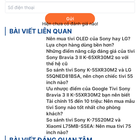
bằng AI, giúp phát hiện và phân tích dữ liệu với độ
chính xác hoàn hảo, sau đó tối ưu hóa hình ảnh để
mang đến độ chận thực tuyệt đỉnh.
Gửi
Hiện chưa có đánh giá nào!
BÀI VIẾT LIÊN QUAN
Nên mua tivi OLED của Sony hay LG?
Lựa chọn hàng dùng bền hơn?
Những điểm nâng cấp đáng giá của tivi
Sony Bravia 3 II K-65XR30M2 so với
thế hệ cũ
So sánh tivi Sony K-55XR30M2 và LG
55QNED81BSA, nên chọn chiếc tivi 55
inch nào?
Ưu nhược điểm của Google Tivi Sony
Bravia 3 II K-55XR30M2 bạn nên biết
Tài chính 15 đến 10 triệu: Nên mua mẫu
Hệ điều hành Google tivi
tivi Sony nào tốt nhất cho phòng
khách?
Google tivi Sony
85 Inch 4K K-85XR50 được trang bị
So sánh tivi Sony K-75S20M2 và
Xiaomi L75MB-SSEA: Nên mua tivi 75
hệ điều hành Google tivi, bạn có thể duyệt tìm trong
inch nào?
hơn 400.000 bộ phim và tập chương trình truyền hình
BÀI VIẾT ĐÁNG QUAN TÂM