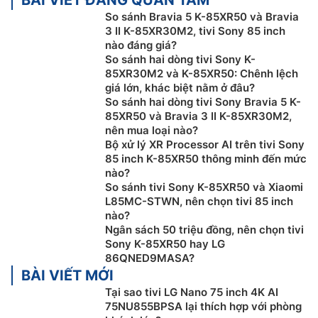
trên khắp các dịch vụ truyền hình trực tuyến, tập hợp
So sánh Bravia 5 K-85XR50 và Bravia
tại một nơi, sắp xếp theo chủ đề và thể loại dựa trên
3 II K-85XR30M2, tivi Sony 85 inch
nội dung bạn quan tâm.
nào đáng giá?
So sánh hai dòng tivi Sony K-
85XR30M2 và K-85XR50: Chênh lệch
giá lớn, khác biệt nằm ở đâu?
So sánh hai dòng tivi Sony Bravia 5 K-
85XR50 và Bravia 3 II K-85XR30M2,
nên mua loại nào?
Bộ xử lý XR Processor AI trên tivi Sony
85 inch K-85XR50 thông minh đến mức
nào?
So sánh tivi Sony K-85XR50 và Xiaomi
L85MC-STWN, nên chọn tivi 85 inch
nào?
Ngân sách 50 triệu đồng, nên chọn tivi
Công nghệ hình ảnh trên google tivi Sony
Sony K-85XR50 hay LG
4K K-85XR50
86QNED9MASA?
BÀI VIẾT MỚI
Sáng sủa, tuyệt đẹp và tràn đầy sức sống. Google
tivi
Tại sao tivi LG Nano 75 inch 4K AI
Sony 4K
K-85XR50 mang đến màu sắc rực rỡ và độ
75NU855BPSA lại thích hợp với phòng