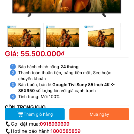
Giá: 55.500.000
Bảo hành chính hãng
24 tháng
Thanh toán thuận tiện, bằng tiền mặt, Sec hoặc
chuyển khoản
Bán buôn, bán lẻ
Google Tivi Sony 85 Inch 4K K-
85XR50
số lượng lớn với giá cạnh tranh
Tình trang: Mới 100%
CÒN TRONG KHO
Thêm giỏ hàng
Mua ngay
Gọi đặt mua:
0918969699
Hotline bảo hành:
1800585859