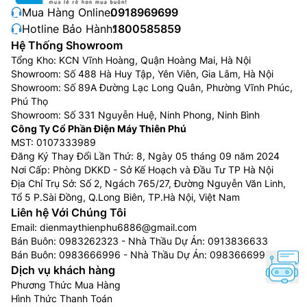
Mua Hàng Online:
0918969699
nghìn đèn LED, giúp mang đến độ tương phản tuyệt
Hotline Bảo Hành:
1800585859
đẹp. Tivi Sony 4K K-85XR50 này bắt trọn ánh sáng và
Hệ Thống Showroom
bóng tối tuyệt đẹp với hiệu ứng chuyển tông màu
Tổng Kho: KCN Vĩnh Hoàng, Quận Hoàng Mai, Hà Nội
chính xác, từ đổ bóng khuôn mặt tinh tế đến các điểm
Showroom: Số 488 Hà Huy Tập, Yên Viên, Gia Lâm, Hà Nội
sáng nổi bật
Showroom: Số 89A Đường Lạc Long Quân, Phường Vĩnh Phúc,
Phú Thọ
Showroom: Số 331 Nguyễn Huệ, Ninh Phong, Ninh Bình
Công Ty Cổ Phần Điện Máy Thiên Phú
MST: 0107333989
Đăng Ký Thay Đổi Lần Thứ: 8, Ngày 05 tháng 09 năm 2024
Nơi Cấp: Phòng DKKD - Sở Kế Hoạch và Đầu Tư TP Hà Nội
Địa Chỉ Trụ Sở: Số 2, Ngách 765/27, Đường Nguyễn Văn Linh,
Tổ 5 P.Sài Đồng, Q.Long Biên, TP.Hà Nội, Việt Nam
Liên hệ Với Chúng Tôi
Email:
dienmaythienphu6886@gmail.com
Bán Buôn:
0983262323
- Nhà Thầu Dự Án:
0913836633
Bán Buôn:
0983666996
- Nhà Thầu Dự Án:
0983666996
Dịch vụ khách hàng
Hình ảnh sắc nét. Với công nghệ AI.
Phương Thức Mua Hàng
Hình Thức Thanh Toán
Chiêm ngưỡng từng chi tiết. Bằng cách điều chỉnh quá