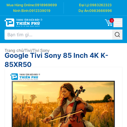
Mua Hàng Online:
0918969699
Đại Lý:
0983262323
Ninh Bình:
0912339019
Dự Án:
0983666996
0
Trang chủ
/
Tivi
/
Tivi Sony
Google Tivi Sony 85 Inch 4K K-
85XR50