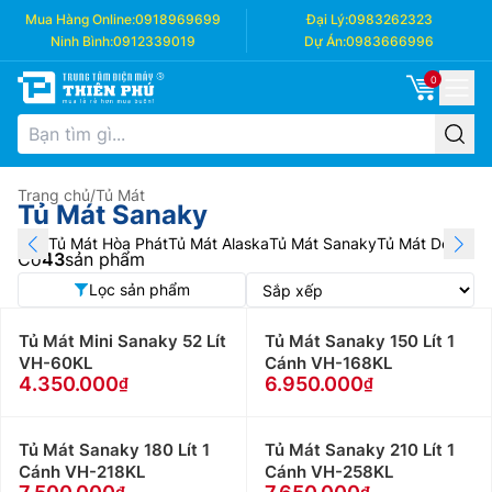
Mua Hàng Online:
0918969699
Đại Lý:
0983262323
Ninh Bình:
0912339019
Dự Án:
0983666996
0
Trang chủ
/
Tủ Mát
Tủ Mát Sanaky
Tủ Mát Hòa Phát
Tủ Mát Alaska
Tủ Mát Sanaky
Tủ Mát Denver
T
Có
43
sản phẩm
Lọc sản phẩm
Tủ Mát Mini Sanaky 52 Lít
Tủ Mát Sanaky 150 Lít 1
VH-60KL
Cánh VH-168KL
4.350.000
6.950.000
Tủ Mát Sanaky 180 Lít 1
Tủ Mát Sanaky 210 Lít 1
Cánh VH-218KL
Cánh VH-258KL