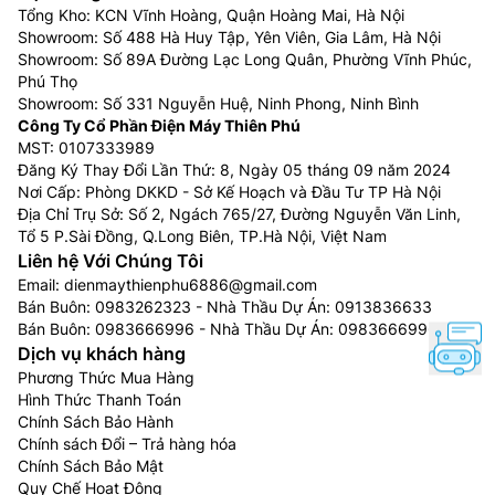
Tổng Kho: KCN Vĩnh Hoàng, Quận Hoàng Mai, Hà Nội
Showroom: Số 488 Hà Huy Tập, Yên Viên, Gia Lâm, Hà Nội
Showroom: Số 89A Đường Lạc Long Quân, Phường Vĩnh Phúc,
Phú Thọ
Showroom: Số 331 Nguyễn Huệ, Ninh Phong, Ninh Bình
Công Ty Cổ Phần Điện Máy Thiên Phú
MST: 0107333989
Đăng Ký Thay Đổi Lần Thứ: 8, Ngày 05 tháng 09 năm 2024
Nơi Cấp: Phòng DKKD - Sở Kế Hoạch và Đầu Tư TP Hà Nội
Địa Chỉ Trụ Sở: Số 2, Ngách 765/27, Đường Nguyễn Văn Linh,
Tổ 5 P.Sài Đồng, Q.Long Biên, TP.Hà Nội, Việt Nam
Liên hệ Với Chúng Tôi
Email:
dienmaythienphu6886@gmail.com
Bán Buôn:
0983262323
- Nhà Thầu Dự Án:
0913836633
Bán Buôn:
0983666996
- Nhà Thầu Dự Án:
0983666996
Dịch vụ khách hàng
Phương Thức Mua Hàng
Hình Thức Thanh Toán
Chính Sách Bảo Hành
Chính sách Đổi – Trả hàng hóa
Chính Sách Bảo Mật
Quy Chế Hoạt Động