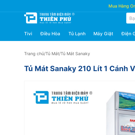
Mua Hàng Onl
Tivi
Điều Hòa
Tủ Lạnh
Máy Giặt
Điện 
Trang chủ
/
Tủ Mát
/
Tủ Mát Sanaky
Tủ Mát Sanaky 210 Lít 1 Cánh