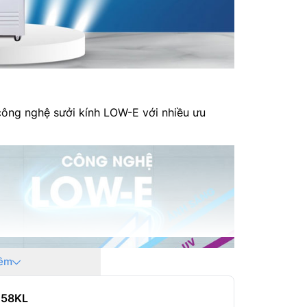
ông nghệ sưởi kính LOW-E với nhiều ưu
êm
258KL