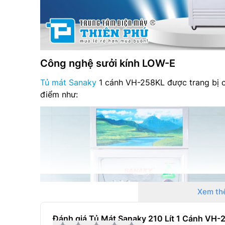
Công nghệ sưởi kính LOW-E
Tủ mát Sanaky
1 cánh VH-258KL được trang bị c
điểm như:
Xem th
Đánh giá Tủ Mát Sanaky 210 Lít 1 Cánh VH-