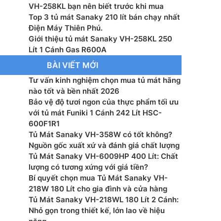
t: 162 W
VH-258KL bạn nên biết trước khi mua
Top 3 tủ mát Sanaky 210 lít bán chạy nhất
ớc tủ: 535 x 540 x 1775 mm
Điện Máy Thiên Phú.
Giới thiệu tủ mát Sanaky VH-258KL 250
ớc đóng gói: 626 x 575 x 1830 mm
Lít 1 Cánh Gas R600A
BÀI VIẾT MỚI
ng: 58 kg
Tư vấn kinh nghiệm chọn mua tủ mát hãng
nào tốt và bền nhất 2026
 R600a
Bảo vệ độ tươi ngon của thực phẩm tối ưu
với tủ mát Funiki 1 Cánh 242 Lít HSC-
: 24 tháng
600F1R1
Tủ Mát Sanaky VH-358W có tốt không?
Nguồn gốc xuất xứ và đánh giá chất lượng
Tủ Mát Sanaky VH-6009HP 400 Lít: Chất
lượng có tương xứng với giá tiền?
Bí quyết chọn mua Tủ Mát Sanaky VH-
218W 180 Lít cho gia đình và cửa hàng
Tủ Mát Sanaky VH-218WL 180 Lít 2 Cánh:
Nhỏ gọn trong thiết kế, lớn lao về hiệu