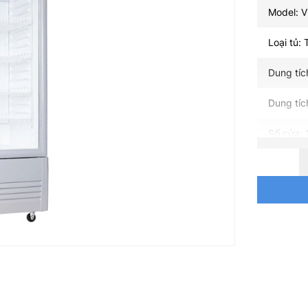
Model: 
Loại tủ:
Dung tích
Dung tíc
Số cửa: 
Số ngăn:
Đóng tuy
Dàn lạn
Nhiệt độ
Nguồn đi