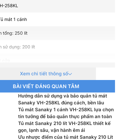
VH-258KL
 Tủ mát 1 cánh
 tổng: 250 lít
h sử dụng: 200 lít
1 cửa
Xem chi tiết thông số
 1 ngăn mát
BÀI VIẾT ĐÁNG QUAN TÂM
ết: Không
Hướng dẫn sử dụng và bảo quản tủ mát
h: Nhôm
Sanaky VH-258KL đúng cách, bền lâu
Tủ mát Sanaky 1 cánh VH-258KL lựa chọn
 ngăn đông (độ C): 0°C –> 10°C
tin tưởng để bảo quản thực phẩm an toàn
Tủ mát Sanaky 210 lít VH-258KL thiết kế
ện” 220-240 V, 50 Hz
gọn, lạnh sâu, vận hành êm ái
Ưu nhược điểm của tủ mát Sanaky 210 Lít