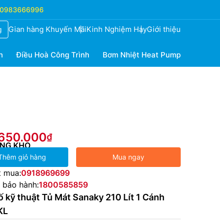
0983666996
Gian hàng Khuyến Mãi
Kinh Nghiệm Hay
Giới thiệu
g
h
Điều Hoà Công Trình
Bơm Nhiệt Heat Pump
.650.000
NG KHO
Thêm giỏ hàng
Mua ngay
t mua:
0918969699
e bảo hành:
1800585859
 kỹ thuật Tủ Mát Sanaky 210 Lít 1 Cánh
KL