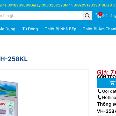
ine:
0918969699
Đại Lý:
0983262323
Ninh Bình:
0912339019
Dự Án:
0
Giỏ hàn
Gia Dụng
Tủ Đông
Thiết Bị Nhà Bếp
Thiết Bị Âm Than
 VH-258KL
Giá: 7
CÒN TRO
Gọi đặ
Hotlin
Thông số
VH-258