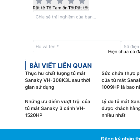
Rất tệ
Tệ
Tạm ổn
Tốt
Rất tốt
Hiện chưa có đ
Hạn chế sự trao đổi nhiệt với bên ngoài:
kính
BÀI VIẾT LIÊN QUAN
nhiệt và tia UV năng lượng cao của ánh sáng
Thực hư chất lượng tủ mát
Sức chứa thực p
Tăng khả năng cách nhiệt:
hạn chế bức xạ gi
Sanaky VH-308K3L sau thời
của tủ mát Sana
ngoài xuống mức thấp nhất. Không gian làm l
gian sử dụng
1009HP là bao n
Hạn chế đọng sương:
Kính Low-E giúp hạn c
tủ đang hoạt động nhờ năng cao khả năng cá
Những ưu điểm vượt trội của
Lý do tủ mát Sa
Tiết kiệm tối đa điện năng:
nhờ khả năng giữ 
tủ mát Sanaky 3 cánh VH-
được khách hàng
1520HP
nhiều nhất
tủ mát sẽ phải hoạt động ít hơn từ đó tiết k
Quan sát sản phẩm trong tủ rõ ràng:
Kính Lo
gây chói mắt khi nhìn từ ngoài vào tủ mà c
mặt kính. Nâng cao tính thẩm mỹ cánh tủ. G
Đăng ký nhận th