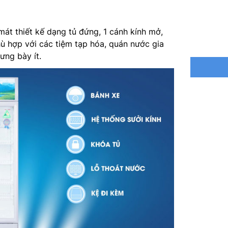
Công suấ
Kích thư
mát thiết kế dạng tủ đứng, 1 cánh kính mở,
phù hợp với các tiệm tạp hóa, quán nước gia
Kích thư
ưng bày ít.
Khối lượ
Khí gas:
Bảo hành