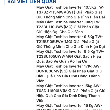
BÀI VIẾT LIÊN QUAN
Máy giặt cửa trên (máy giặt lồng đứng)
Máy Giặt Toshiba Inverter 10.5Kg TW-
T37BZP115MWV(WT) Giải Pháp Giặt
Máy giặt cửa trên là dòng máy thông dụng có thiết kế
Giũ Thông Minh Cho Gia Đình Hiện Đại
đơn giản với bảng điều khiển được đặt phía trên, dễ
Máy Giặt Toshiba Inverter 10Kg TW-
quan sát và điều khiển. Loại máy giặt này sử dụng
T23BU110UWV(MG) Giải Pháp Giặt
lồng đứng hoặc lồng nghiêng, các chi tiết linh kiện dễ
Giũ Hiện Đại Cho Gia Đình
Máy Giặt Toshiba Inverter 9.5Kg TW-
tìm kiếm và thay thế khi bị hỏng, xuống cấp.
T21BU105UWV(MG) Giải Pháp Giặt
Giá bán của máy giặt lồng đứng cũng rất phải chăng,
Giũ Thông Minh Cho Gia Đình Hiện Đại
Máy Giặt Toshiba Inverter 9.5 Kg TW-
chỉ với khoảng hơn 2 triệu đồng là bạn đã có thể sở
T23BU105UWV(MG) Giặt Sạch Hiệu
hữu một chiếc máy giặt lồng đứng. Ngoài ra, ưu điểm
Quả, Bảo Vệ Quần Áo Tối Ưu
lớn của dòng máy này là chúng rất tiết kiệm điện khi
Máy Giặt Toshiba Inverter 17Kg AW-
sử dụng.
DUN1800MV(SG) Giải Pháp Giặt Giũ
Hiệu Quả Cho Gia Đình Đông Thành
Tuy nhiên, do đặc trưng trong thiết kế nên máy giặt
Viên
cửa trên thường tiêu tốn nhiều nước hơn so với các
Máy Giặt Toshiba Inverter 15Kg AW-
loại máy khác. Bên cạnh đó, máy cũng thường bị rung
T08DU1600LV(MK) Giải Pháp Giặt Giũ
Hiệu Quả Cho Gia Đình Đông Thành
lắc khi vắt quần áo, hiệu quả giặt sạch chưa cao và
Viên
các chương trình giặt tích hợp còn hạn chế.
Máy Giặt Toshiba Inverter 15 Kg AW-