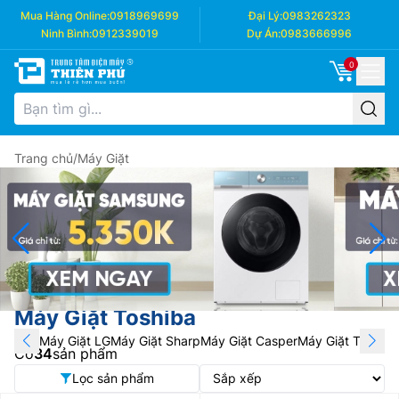
Mua Hàng Online:
0918969699
Đại Lý:
0983262323
Ninh Bình:
0912339019
Dự Án:
0983666996
0
Trang chủ
/
Máy Giặt
Máy Giặt Toshiba
Máy Giặt LG
Máy Giặt Sharp
Máy Giặt Casper
Máy Giặt Toshiba
Có
34
sản phẩm
Lọc sản phẩm