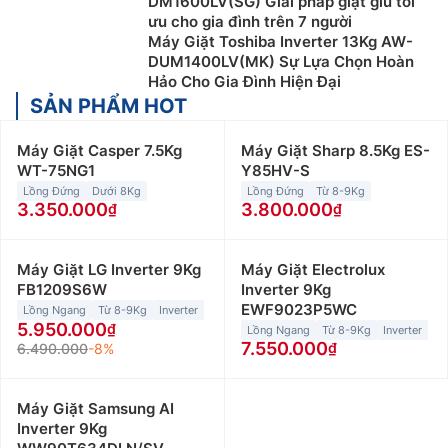
DM1600LV(SG) Giải pháp giặt giũ tối
ưu cho gia đình trên 7 người
Máy Giặt Toshiba Inverter 13Kg AW-
DUM1400LV(MK) Sự Lựa Chọn Hoàn
Hảo Cho Gia Đình Hiện Đại
SẢN PHẨM HOT
Máy Giặt Casper 7.5Kg
Máy Giặt Sharp 8.5Kg ES-
WT-75NG1
Y85HV-S
Lồng Đứng
Dưới 8Kg
Lồng Đứng
Từ 8-9Kg
3.350.000
3.800.000
Máy giặt cửa trước (máy giặt lồng ngang)
Máy giặt cửa trước sử dụng lồng giặt nằm ngang, máy
Máy Giặt LG Inverter 9Kg
Máy Giặt Electrolux
có kiểu dáng sang trọng và hiện đại nên được nhiều
FB1209S6W
Inverter 9Kg
EWF9023P5WC
người dùng ưa chuộng. Bên cạnh đó, dòng máy này
Lồng Ngang
Từ 8-9Kg
Inverter
5.950.000
Lồng Ngang
Từ 8-9Kg
Inverter
thường được tích hợp nhiều công nghệ giặt tiên tiến,
7.550.000
6.490.000
-8%
giúp nâng cao hiệu quả giặt sạch quần áo một cách
tối ưu.
Máy Giặt Samsung AI
Máy giặt lồng ngang có khả năng vận hành êm ái, ít
Inverter 9Kg
rung lắc. Đồng thời, máy giặt cửa trước có khả năng