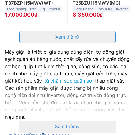
T37BZP115MWV(WT)
T25BZU115MWV(MG)
Lồng Ngang
Trên 10Kg
Inverter
Lồng Ngang
Trên 10Kg
Inverter
17.000.000
8.350.000
Xem thêm
Máy giặt là thiết bị gia dụng dùng điện, tự động giặt
sạch quần áo bằng nước, chất tẩy rửa và chuyển động
cơ học, giúp tiết kiệm thời gian, công sức, có các loại
chính như máy giặt cửa trước, máy giặt cửa trên, máy
giặt kết hợp sấy,
tủ chăm sóc quần áo
, tháp giặt sấy.
Các sản phẩm máy giặt được trang bị nhiều công
nghệ hiện đại như Inverter, động cơ truyền động trực
tiếp… Với nhiều chế độ giặt khác nhau như giặt nước
nóng, giặt nhanh, giặt AI… hỗ trợ cuộc sống hiện đại
hiệu quả.
Xem thêm
Những loại máy giặt phổ biến hiện nay