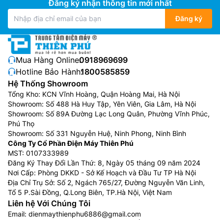
Đăng ký nhận thông tin mới nhất
Đăng ký
Máy giặt kết hợp công nghệ sấy
Máy giặt kết hợp công nghệ sấy là thiết bị 2 trong 1,
Mua Hàng Online:
0918969699
vừa giặt sạch vừa sấy khô quần áo trong cùng một
Hotline Bảo Hành:
1800585859
lồng giặt, cực kỳ tiện lợi cho gia đình ít người hoặc
Hệ Thống Showroom
vào mùa mưa, giúp tiết kiệm không gian và công sức
Tổng Kho: KCN Vĩnh Hoàng, Quận Hoàng Mai, Hà Nội
Showroom: Số 488 Hà Huy Tập, Yên Viên, Gia Lâm, Hà Nội
không phải chuyển đồ. Máy hoạt động bằng cách giặt
Showroom: Số 89A Đường Lạc Long Quân, Phường Vĩnh Phúc,
như máy thường, sau đó dùng công nghệ sấy ngưng tụ
Phú Thọ
hoặc bơm nhiệt để làm khô bằng hơi nóng, phù hợp
Showroom: Số 331 Nguyễn Huệ, Ninh Phong, Ninh Bình
với nhiều chất liệu vải và có nhiều chế độ, dù chu trình
Công Ty Cổ Phần Điện Máy Thiên Phú
sấy có thể lâu hơn máy sấy độc lập.
MST: 0107333989
Đăng Ký Thay Đổi Lần Thứ: 8, Ngày 05 tháng 09 năm 2024
Máy giặt sấy được bán với mức giá giao động trong
Nơi Cấp: Phòng DKKD - Sở Kế Hoạch và Đầu Tư TP Hà Nội
khoảng từ 8.000.000đ đến hơn 45.000.000đ, tùy vào
Địa Chỉ Trụ Sở: Số 2, Ngách 765/27, Đường Nguyễn Văn Linh,
Tổ 5 P.Sài Đồng, Q.Long Biên, TP.Hà Nội, Việt Nam
khối lượng giặt sấy, thương hiệu mà giá bán cũng sẽ
Liên hệ Với Chúng Tôi
thay đổi theo.
Email:
dienmaythienphu6886@gmail.com