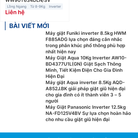
WW90T634DLN/SV
tiết kiệm nước tốt hơn so với máy giặt cửa trên. Thêm
Lồng Ngang
Từ 8-9Kg
Inverter
Liên hệ
nữa, dòng máy này được tích hợp nhiều chương trình
giặt như: giặt nước nóng, giặt hơi nước,… phù hợp với
BÀI VIẾT MỚI
nhiều loại quần áo khác nhau.
Máy giặt Funiki inverter 8.5kg HWM
Do đặc trưng trong thiết kế (cửa đặt phía trước), nên
F885ADG lựa chọn đáng cân nhắc
trong phân khúc phổ thông phù hợp
máy giặt cửa ngang cần được lắp đặt trong các không
nhất hiện nay
gian rộng. Giá thành của các loại máy giặt cửa ngang
Máy Giặt Aqua 10Kg Inverter AW10-
cũng cao hơn máy giặt lồng đứng với mức giá giao
BD4377U1L(GN) Giặt Sạch Thông
động từ 4.000.000đ đến hơn 27.000.000đ. Ngoài ra,
Minh, Tiết Kiệm Điện Cho Gia Đình
dòng máy này còn tiêu thụ điện nhiều hơn, bảng điều
Hiện Đại
Máy giặt Aqua inverter 8.5Kg AQD-
khiển phức tạp và khó sử dụng hơn.
A852J.BK giải pháp giặt giũ hiện đại
cho gia đình có ít thành viên 3 – 5
người
Máy Giặt Panasonic Inverter 12.5kg
NA-FD125V4BV Sự lựa chọn hoàn hảo
cho nhu cầu giặt giũ hiện đại