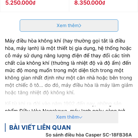
5.250.000
8.350.000
Xem thêm
Máy điều hòa không khí (hay thường gọi tắt là điều
hòa, máy lạnh) là một thiết bị gia dụng, hệ thống hoặc
cỗ máy sử dụng năng lượng điện để thay đổi các tính
chất của không khí (thường là nhiệt độ và độ ẩm) đến
mức độ mong muốn trong một diện tích trong một
không gian nhất định như một căn nhà hoặc bên trong
một chiếc ô tô… do đó, máy điều hòa là máy làm giảm
hoặc tăng nhiệt độ không khí.
Kể từ khi ra đời vào năm 1902 đến nay, những sản
phẩm Điều Hòa Nagakawa, máy lạnh ngày càng trở
Xem thêm
nên nhỏ gọn, có hiệu suất hoạt động cao hơn, nhiều
tính năng, chế độ thông minh cũng như thân thiện với
BÀI VIẾT LIÊN QUAN
môi trường hơn. Ngày nay, điều hòa, máy lạnh được sử
So sánh điều hòa Casper SC-18FB36A