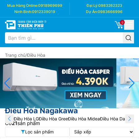
Mua Hàng Online:
0918969699
Đại Lý:
0983262323
Ninh Bình:
0912339019
Dự Án:
0983666996
0
Trang chủ
/
Điều Hòa
Điều Hòa Nagakawa
Điều Hòa LG
Điều Hòa Gree
Điều Hòa Midea
Điều Hòa Daikin
Điề
Có
21
sản phẩm
Lọc sản phẩm