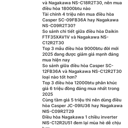
dụng trong nhiều lĩnh vực khác nhau, không chỉ trong
và Nagakawa NS-C18R2T30, nên mua
điều hòa 18000btu nào
đời sống thường ngày mà còn trong sản xuất, y tế,
Tài chính 4 triệu nên mua điều hòa
kiến trúc, xây dựng, thương mại, giải trí…
Casper SC-09FB36A hay Nagakawa
NS-C09R2T30?
So sánh chi tiết giữa điều hòa Daikin
FTF35XAV1V và Nagakawa NS-
C12R2T30
Top 3 mẫu điều hòa 9000btu đời mới
2025 đang được giảm giá mạnh đáng
mua hiện nay
So sánh giữa điều hòa Casper SC-
12FB36A và Nagakawa NS-C12R2T30
loại nào tốt hơn?
Top 3 điều hòa 12000btu phân khúc
giá 6 triệu đồng đáng mua nhất trong
2025
Cùng tầm giá 5 triệu thì nên dùng điều
hòa Casper JC-09IU36 hay Nagakawa
Hướng dẫn chọn điều hòa, máy lạnh phù
NIS-C09R2T29
hợp với nhu cầu sử dụng
Điều hòa Nagakawa 1 chiều inverter
NIS-C12R2U51 đem lại mùa hè dễ chịu