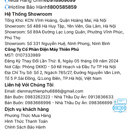
ngựa): Phù hợp với phòng có diện tích từ 16m2 –
Hotline Bảo Hành:
1800585859
20m2
Hệ Thống Showroom
Điều hòa 18.000 BTU (tương đương 2 HP hay 2
Tổng Kho: KCN Vĩnh Hoàng, Quận Hoàng Mai, Hà Nội
ngựa): Phù hợp với phòng có diện tích 21m2 –
Showroom: Số 488 Hà Huy Tập, Yên Viên, Gia Lâm, Hà Nội
Showroom: Số 89A Đường Lạc Long Quân, Phường Vĩnh Phúc,
30m2
Phú Thọ
Điều hòa 24.000 BTU (tương đương 2,5 HP hay
Showroom: Số 331 Nguyễn Huệ, Ninh Phong, Ninh Bình
2,5 ngựa):Phù hợp với phòng có diện tích 31m2 –
Công Ty Cổ Phần Điện Máy Thiên Phú
40m3
MST: 0107333989
Đăng Ký Thay Đổi Lần Thứ: 8, Ngày 05 tháng 09 năm 2024
Bên cạnh đó, hiện nay điều hòa, máy lạnh không chỉ
Nơi Cấp: Phòng DKKD - Sở Kế Hoạch và Đầu Tư TP Hà Nội
dừng lại ở chức năng làm mát hay sưởi ấm thông
Địa Chỉ Trụ Sở: Số 2, Ngách 765/27, Đường Nguyễn Văn Linh,
thường mà còn có rất nhiều các chế độ thông minh
Tổ 5 P.Sài Đồng, Q.Long Biên, TP.Hà Nội, Việt Nam
Liên hệ Với Chúng Tôi
khác như chế độ gió thổi, chế độ hoạt động êm ái, chế
Email:
dienmaythienphu6886@gmail.com
độ làm khô, hút ẩm không khí, chế độ làm lạnh nhanh,
Bán Buôn:
0983262323
- Nhà Thầu Dự Án:
0913836633
chế độ đuổi muỗi, chế độ kiểm soát độ ẩm tránh mất
Bán Buôn:
0983666996
- Nhà Thầu Dự Án:
0983666996
nước cho da, chế độ khử mùi kháng khuẩn, chế độ lọc
Dịch vụ khách hàng
bụi… Vì thế, người dùng cũng nên lựa chọn các tính
Phương Thức Mua Hàng
năng phù hợp, cần thiết nhất, tránh lãng phí.
Hình Thức Thanh Toán
Chính Sách Bảo Hành