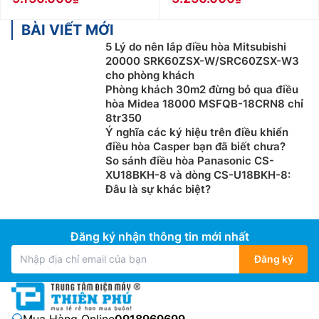
(4,5 x 3) x 600 = 8.100 BTU = 0,9 ngựa = 0,9 HP. Vì
thế bạn nên chọn điều hòa 9000btu (1 ngựa hay 1HP)
BÀI VIẾT MỚI
5 Lý do nên lắp điều hòa Mitsubishi
20000 SRK60ZSX-W/SRC60ZSX-W3
cho phòng khách
Phòng khách 30m2 đừng bỏ qua điều
hòa Midea 18000 MSFQB-18CRN8 chỉ
8tr350
Ý nghĩa các ký hiệu trên điều khiển
điều hòa Casper bạn đã biết chưa?
So sánh điều hòa Panasonic CS-
XU18BKH-8 và dòng CS-U18BKH-8:
Đâu là sự khác biệt?
Đăng ký nhận thông tin mới nhất
Điện Máy Thiên Phú xin gợi ý 1 số thông tin cơ bản khi
chọn mua Điều Hòa Nagakawa theo diện tích phòng:
Đăng ký
Điều hòa 9.000 BTU (tương đương 1 HP hay 1
ngựa) : Phù hợp với phòng có diện tích dưới 15m2
Điều hòa 12.000 BTU (tương đương 1,5 HP hay 1,5
Mua Hàng Online:
0918969699