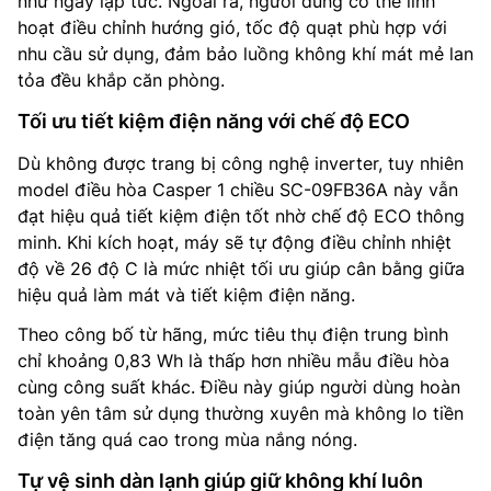
như ngay lập tức. Ngoài ra, người dùng có thể linh
hoạt điều chỉnh hướng gió, tốc độ quạt phù hợp với
nhu cầu sử dụng, đảm bảo luồng không khí mát mẻ lan
tỏa đều khắp căn phòng.
Tối ưu tiết kiệm điện năng với chế độ ECO
Dù không được trang bị công nghệ inverter, tuy nhiên
model điều hòa Casper 1 chiều SC-09FB36A này vẫn
đạt hiệu quả tiết kiệm điện tốt nhờ chế độ ECO thông
minh. Khi kích hoạt, máy sẽ tự động điều chỉnh nhiệt
độ về 26 độ C là mức nhiệt tối ưu giúp cân bằng giữa
hiệu quả làm mát và tiết kiệm điện năng.
Theo công bố từ hãng, mức tiêu thụ điện trung bình
chỉ khoảng 0,83 Wh là thấp hơn nhiều mẫu điều hòa
cùng công suất khác. Điều này giúp người dùng hoàn
toàn yên tâm sử dụng thường xuyên mà không lo tiền
điện tăng quá cao trong mùa nắng nóng.
Tự vệ sinh dàn lạnh giúp giữ không khí luôn