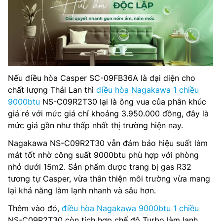
Nếu điều hòa Casper SC-09FB36A là đại diện cho
chất lượng Thái Lan thì
điều hòa Nagakawa 1 chiều
9000btu
NS-C09R2T30 lại là ông vua của phân khúc
giá rẻ với mức giá chỉ khoảng 3.950.000 đồng, đây là
mức giá gần như thấp nhất thị trường hiện nay.
Nagakawa NS-C09R2T30 vẫn đảm bảo hiệu suất làm
mát tốt nhờ công suất 9000btu phù hợp với phòng
nhỏ dưới 15m2. Sản phẩm được trang bị gas R32
tương tự Casper, vừa thân thiện môi trường vừa mang
lại khả năng làm lạnh nhanh và sâu hơn.
Thêm vào đó,
điều hòa Nagakawa 9000btu 1 chiều
NS-C09R2T30 còn tích hợp chế độ Turbo làm lạnh