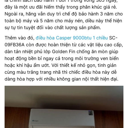
là chính sách bảo hành 1 đổi 1 trong vòng 365 ngày,
đây là một ưu đãi hiếm thấy trong phân khúc giá rẻ.
Ngoài ra, hãng vẫn duy trì chế độ bảo hành 3 năm cho
toàn bộ máy và 5 năm cho máy nén, diều này thể hiện
sự tự tin tuyệt đối vào chất lượng sản phẩm.
Thêm vào đó,
điều hòa Casper 9000btu 1 chiều
SC-
09FB36A còn được hoàn thiện từ các vật liệu cao cấp,
dàn tản nhiệt phủ lớp Golden Fin chống ăn mòn giúp
hoạt động bền bỉ ngay cả trong môi trường ven biển
hoặc khí hậu ẩm ướt. Với thiết kế nhỏ gọn, tinh giản
cùng màu trắng trang nhã thì chiếc điều hòa này dễ
dàng hòa hợp với nhiều không gian nội thất hiện đại.