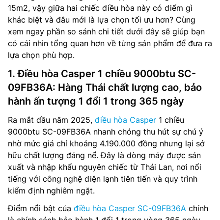
15m2, vậy giữa hai chiếc điều hòa này có điểm gì
khác biệt và đâu mới là lựa chọn tối ưu hơn? Cùng
xem ngay phần so sánh chi tiết dưới đây sẽ giúp bạn
có cái nhìn tổng quan hơn về từng sản phẩm để đưa ra
lựa chọn phù hợp.
1. Điều hòa Casper 1 chiều 9000btu SC-
09FB36A: Hàng Thái chất lượng cao, bảo
hành ấn tượng 1 đổi 1 trong 365 ngày
Ra mắt đầu năm 2025,
điều hòa Casper
1 chiều
9000btu SC-09FB36A nhanh chóng thu hút sự chú ý
nhờ mức giá chỉ khoảng 4.190.000 đồng nhưng lại sở
hữu chất lượng đáng nể. Đây là dòng máy được sản
xuất và nhập khẩu nguyên chiếc từ Thái Lan, nơi nổi
tiếng với công nghệ điện lạnh tiên tiến và quy trình
kiểm định nghiêm ngặt.
Điểm nổi bật của
điều hòa Casper SC-09FB36A
chính