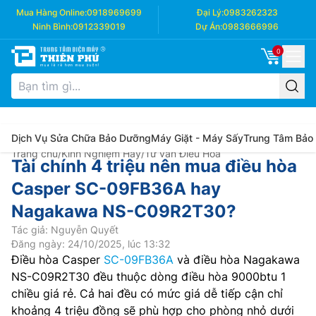
Mua Hàng Online:
0918969699
Đại Lý:
0983262323
Ninh Bình:
0912339019
Dự Án:
0983666996
0
Dịch Vụ Sửa Chữa Bảo Dưỡng
Máy Giặt - Máy Sấy
Trung Tâm Bảo
Trang chủ
/
Kinh Nghiệm Hay
/
Tư vấn Điều Hòa
Tài chính 4 triệu nên mua điều hòa
Casper SC-09FB36A hay
Nagakawa NS-C09R2T30?
Tác giả: Nguyễn Quyết
Đăng ngày: 24/10/2025, lúc 13:32
Điều hòa Casper
SC-09FB36A
và điều hòa Nagakawa
NS-C09R2T30 đều thuộc dòng điều hòa 9000btu 1
chiều giá rẻ. Cả hai đều có mức giá dễ tiếp cận chỉ
khoảng 4 triệu đồng sẽ phù hợp cho phòng nhỏ dưới