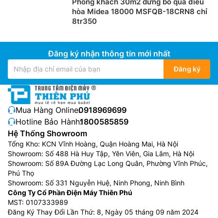
Phòng khách 30m2 đừng bỏ qua điều
hòa Midea 18000 MSFQB-18CRN8 chỉ
8tr350
Đăng ký nhận thông tin mới nhất
Đăng ký
Mua Hàng Online:
0918969699
Hotline Bảo Hành:
1800585859
Hệ Thống Showroom
Tổng Kho: KCN Vĩnh Hoàng, Quận Hoàng Mai, Hà Nội
Showroom: Số 488 Hà Huy Tập, Yên Viên, Gia Lâm, Hà Nội
Showroom: Số 89A Đường Lạc Long Quân, Phường Vĩnh Phúc,
Phú Thọ
Showroom: Số 331 Nguyễn Huệ, Ninh Phong, Ninh Bình
Công Ty Cổ Phần Điện Máy Thiên Phú
MST: 0107333989
Đăng Ký Thay Đổi Lần Thứ: 8, Ngày 05 tháng 09 năm 2024