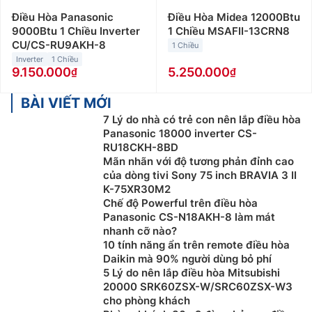
Điều Hòa Panasonic
Điều Hòa Midea 12000Btu
9000Btu 1 Chiều Inverter
1 Chiều MSAFII-13CRN8
CU/CS-RU9AKH-8
1 Chiều
Inverter
1 Chiều
9.150.000
5.250.000
BÀI VIẾT MỚI
7 Lý do nhà có trẻ con nên lắp điều hòa
Panasonic 18000 inverter CS-
RU18CKH-8BD
Mãn nhãn với độ tương phản đỉnh cao
của dòng tivi Sony 75 inch BRAVIA 3 II
K-75XR30M2
Chế độ Powerful trên điều hòa
Panasonic CS-N18AKH-8 làm mát
nhanh cỡ nào?
10 tính năng ẩn trên remote điều hòa
Daikin mà 90% người dùng bỏ phí
5 Lý do nên lắp điều hòa Mitsubishi
20000 SRK60ZSX-W/SRC60ZSX-W3
cho phòng khách