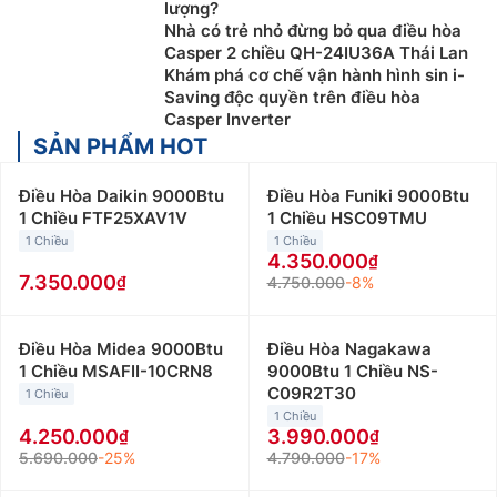
lượng?
Nhà có trẻ nhỏ đừng bỏ qua điều hòa
Casper 2 chiều QH-24IU36A Thái Lan
Khám phá cơ chế vận hành hình sin i-
Saving độc quyền trên điều hòa
Casper Inverter
SẢN PHẨM HOT
Điều Hòa Daikin 9000Btu
Điều Hòa Funiki 9000Btu
1 Chiều FTF25XAV1V
1 Chiều HSC09TMU
1 Chiều
1 Chiều
4.350.000
7.350.000
4.750.000
-8%
Điều Hòa Midea 9000Btu
Điều Hòa Nagakawa
1 Chiều MSAFII-10CRN8
9000Btu 1 Chiều NS-
C09R2T30
1 Chiều
1 Chiều
4.250.000
3.990.000
5.690.000
-25%
4.790.000
-17%