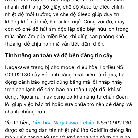
nhanh chỉ trong 30 giây, chế độ Auto tự điều chỉnh
nhiệt độ môi trường và chế độ Sleep giúp duy trì
không khí mát mẻ, êm ái khi ngủ. Cùng với đó, máy
còn có chế độ hút ẩm độc lập đặc biệt hữu ích trong
mùa nồm ẩm của miền Bắc khi giúp căn phòng khô
thoáng, dễ chịu hơn mà vẫn tiết kiệm điện.
Tính năng an toàn và độ bền đáng tin cậy
Nagakawa trang bị cho model điều hòa 1 chiều NS-
C09R2T30 này với tính năng phát hiện rò rỉ gas, tự
động cảnh báo người dùng bằng mã lỗi nhấp nháy
trên dàn lạnh để đảm bảo an toàn tuyệt đối khi sử
dụng. Ngoài ra, máy cũng có khả năng tự chẩn đoán
lỗi giúp việc bảo trì hoặc sửa chữa trở nên dễ dàng và
nhanh chóng hơn.
Về độ bền,
điều hòa Nagakawa 1 chiều
NS-C09R2T30
được sử dụng dàn tản nhiệt phủ lớp GoldFin chống ăn
mòn giúp tăng tuổi thọ và khả năng vận hành ổn định.