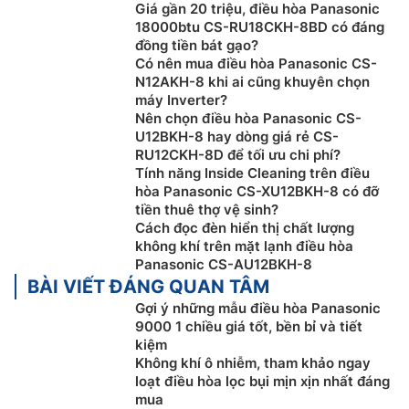
thì chỉ với một nút bấm
Giá gần 20 triệu, điều hòa Panasonic
18000btu CS-RU18CKH-8BD có đáng
Chế độ POWERFULL làm mát căn phòng của bạn
đồng tiền bát gạo?
Có nên mua điều hòa Panasonic CS-
nhanh hơn 18%, bằng cách chạy cả máy nén và quạt
N12AKH-8 khi ai cũng khuyên chọn
dàn lạnh ở tốc độ siêu cao để bạn tận hưởng khả năng
máy Inverter?
làm mát mạnh mẽ tức thì trong khi khởi động.
Nên chọn điều hòa Panasonic CS-
U12BKH-8 hay dòng giá rẻ CS-
RU12CKH-8D để tối ưu chi phí?
Tính năng Inside Cleaning trên điều
hòa Panasonic CS-XU12BKH-8 có đỡ
tiền thuê thợ vệ sinh?
Cách đọc đèn hiển thị chất lượng
không khí trên mặt lạnh điều hòa
Panasonic CS-AU12BKH-8
BÀI VIẾT ĐÁNG QUAN TÂM
Gợi ý những mẫu điều hòa Panasonic
9000 1 chiều giá tốt, bền bỉ và tiết
kiệm
Không khí ô nhiễm, tham khảo ngay
Điều hòa Panasonic inverter CU/CS-
loạt điều hòa lọc bụi mịn xịn nhất đáng
RU9AKH-8 – Công nghệ 2 cánh đảo gió
mua