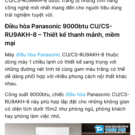
CU/CS-RU9AKH-8 được trang bị những tính năng
công nghệ mới nhất mang đến cho người tiêu dùng
Lọc bụi, kháng khuẩn, khử mùi: Nano X, Nano G
trải nghiệm tuyệt vời.
Công nghệ làm lạnh nhanh: POWERFULL
Điều hòa Panasonic 9000btu CU/CS-
RU9AKH-8 – Thiết kế thanh mảnh, mềm
Kích thước dàn lạnh: Dài 799 mm – Cao 290 mm – Dày
197 mm
mại
Máy
điều hòa Panasonic
CU/CS-RU9AKH-8 thuộc
Trọng lượng dàn lạnh: 8 kg
dòng máy 1 chiều lạnh có thiết kế sang trọng với
Kích thước dàn nóng: Dài 650 mm – Cao 511 mm – Dày
những đường nét tinh té cùng gam màu trắng có thể
230 mm
dễ dàng phối hợp với nhiều phong cách nội thất khác
nhau.
Trọng lượng dàn nóng: 20 kg
Công suất 9000btu, chiếc
điều hòa
Panasonic CU/CS-
Kích thước ống đồng: 6.35/9.52 mm
RU9AKH-8 này phù hợp lắp đặt cho những không gian
có diện tích dưới 15m2 như phòng ngủ, phòng khách
Nơi sản xuất: Malaysia
hay phòng làm việc nhỏ.
Hãng sản xuất: Panasonic