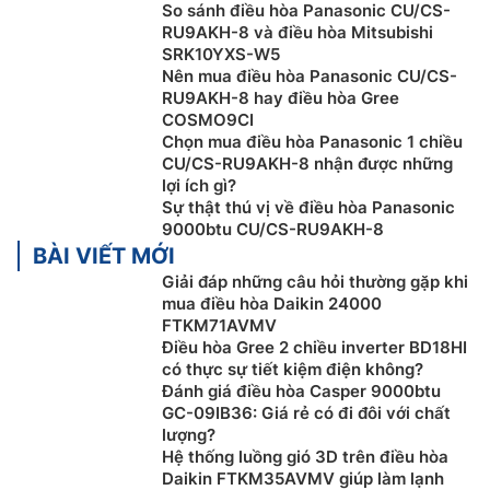
So sánh điều hòa Panasonic CU/CS-
AEROWINGS
RU9AKH-8 và điều hòa Mitsubishi
SRK10YXS-W5
Điều hòa Panasonic inverter
CU/CS-RU9AKH-8 được
Nên mua điều hòa Panasonic CU/CS-
trang bị 2 động cơ điều khiển cánh đảo gió hoạt động
RU9AKH-8 hay điều hòa Gree
độc lập giúp hướng luồng không khí tập trung để làm
COSMO9CI
mát phòng một cách hiệu quả. Hai cánh đảo gió có
Chọn mua điều hòa Panasonic 1 chiều
thể hướng luồng khí lạnh lên cao về phía trần nhà,
CU/CS-RU9AKH-8 nhận được những
lợi ích gì?
không khí lạnh lan tỏa rộng khắp giúp làm mát đồng
Sự thật thú vị về điều hòa Panasonic
đều hay còn gọi là làm lạnh dễ chịu.
9000btu CU/CS-RU9AKH-8
BÀI VIẾT MỚI
Giải đáp những câu hỏi thường gặp khi
mua điều hòa Daikin 24000
FTKM71AVMV
Điều hòa Gree 2 chiều inverter BD18HI
có thực sự tiết kiệm điện không?
Đánh giá điều hòa Casper 9000btu
GC-09IB36: Giá rẻ có đi đôi với chất
lượng?
Hệ thống luồng gió 3D trên điều hòa
Daikin FTKM35AVMV giúp làm lạnh