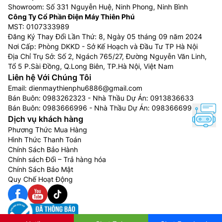
Showroom: Số 331 Nguyễn Huệ, Ninh Phong, Ninh Bình
Công Ty Cổ Phần Điện Máy Thiên Phú
MST: 0107333989
Đăng Ký Thay Đổi Lần Thứ: 8, Ngày 05 tháng 09 năm 2024
Điều hòa Panasonic 1 chiều inverter
Nơi Cấp: Phòng DKKD - Sở Kế Hoạch và Đầu Tư TP Hà Nội
CU/CS-RU9AKH-8 – Công nghệ Nanoe-G
Địa Chỉ Trụ Sở: Số 2, Ngách 765/27, Đường Nguyễn Văn Linh,
Tổ 5 P.Sài Đồng, Q.Long Biên, TP.Hà Nội, Việt Nam
Với công nghệ Nanoe-G trên
điều hòa Panasonic
Liên hệ Với Chúng Tôi
9000btu 1 chiều inverter
CU/CS-RU9AKH-8 bạn sẽ tận
Email:
dienmaythienphu6886@gmail.com
hưởng những luồng khí lạnh vô cùng sạch sẽ và mát
Bán Buôn:
0983262323
- Nhà Thầu Dự Án:
0913836633
lành. Nanoe-G hoạt động bằng cách giải phóng hàng
Bán Buôn:
0983666996
- Nhà Thầu Dự Án:
0983666996
Dịch vụ khách hàng
nghìn các hạt phân tử Nanoe treo lơ lửng trong không
Phương Thức Mua Hàng
khí, loại bỏ bụi bẩn, bụi mịn PM2.5.
Hình Thức Thanh Toán
Chính Sách Bảo Hành
Chính sách Đổi – Trả hàng hóa
Chính Sách Bảo Mật
Quy Chế Hoạt Động