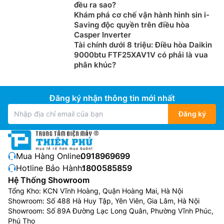
đều ra sao?
Điều hòa Panasonic 1 chiều inverter
Khám phá cơ chế vận hành hình sin i-
Saving độc quyền trên điều hòa
CU/CS-RU9AKH-8 – Công nghệ kháng
Casper Inverter
khuẩn, khử mùi Nanoe-X
Tài chính dưới 8 triệu: Điều hòa Daikin
9000btu FTF25XAV1V có phải là vua
Điều hòa Panasonic giá rẻ
CU/CS-RU9AKH-8 này
phân khúc?
được trang bị công nghệ Nanoe-X với những lợi ích
của gốc hydroxyl giúp ức chế hiệu quả các chất ô
Đăng ký nhận thông tin mới nhất
nhiễm bám trên bề mặt và trong không khí, đồng thời
giảm các loại mùi thường gặp để đem lại bầu không
Đăng ký
khí sạch sẽ và trong lành.
Mua Hàng Online:
0918969699
Hotline Bảo Hành:
1800585859
Hệ Thống Showroom
Tổng Kho: KCN Vĩnh Hoàng, Quận Hoàng Mai, Hà Nội
Showroom: Số 488 Hà Huy Tập, Yên Viên, Gia Lâm, Hà Nội
Showroom: Số 89A Đường Lạc Long Quân, Phường Vĩnh Phúc,
Phú Thọ