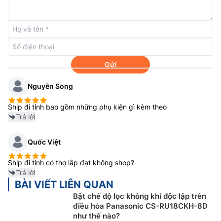
Bên cạnh đó, máy
điều hòa Panasonic 1 chiều 9000btu
CU/CS-RU9AKH-8 này được tích hợp chế độ ECO liên
tục điều chỉnh mức tiêu thụ điện năng để giảm thiểu
sử dụng năng lượng trong khi vẫn duy trì một môi
trường trong nhà thoải mái.
Gửi
Nguyễn Song
Ship đi tỉnh bao gồm những phụ kiện gì kèm theo
Trả lời
Quốc Việt
Ship đi tỉnh có thợ lắp đạt không shop?
Trả lời
BÀI VIẾT LIÊN QUAN
Bật chế độ lọc không khí độc lập trên
Điều hòa Panasonic 1 chiều inverter
điều hòa Panasonic CS-RU18CKH-8D
CU/CS-RU9AKH-8 – Làm mát mạnh mẽ tức
như thế nào?