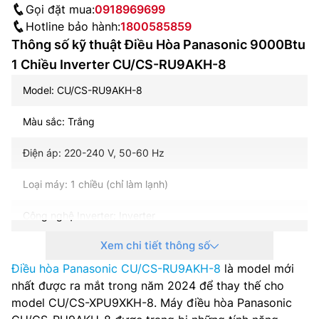
Gọi đặt mua:
0918969699
Hotline bảo hành:
1800585859
Thông số kỹ thuật Điều Hòa Panasonic 9000Btu
1 Chiều Inverter CU/CS-RU9AKH-8
Model: CU/CS-RU9AKH-8
Màu sắc: Trắng
Điện áp: 220-240 V, 50-60 Hz
Loại máy: 1 chiều (chỉ làm lạnh)
Công nghệ Inverter: Inverter
Xem chi tiết thông số
Công suất làm lạnh: 9000btu BTU
Điều hòa Panasonic CU/CS-RU9AKH-8
là model mới
Phạm vi làm lạnh hiệu quả: Dưới 15 m2
nhất được ra mắt trong năm 2024 để thay thế cho
model CU/CS-XPU9XKH-8. Máy điều hòa Panasonic
Tiêu thụ điện: –