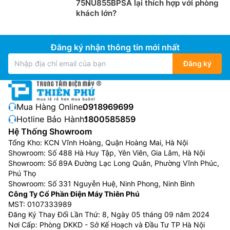
75NU855BPSA lại thích hợp với phòng
phong cách thiết kế, kiểu dáng và công nghệ khác
khách lớn?
nhau. Tùy thuộc vào sở thích, nhu cầu sử dụng thực tế
cũng như túi tiền của bản thân mà bạn có thể lựa chọn
sản phẩm phù hợp nhất.
Đăng ký nhận thông tin mới nhất
Thương hiệu tivi đang kinh doanh tại Điện
Đăng ký
máy Thiên Phú
Tivi Samsung
Mua Hàng Online:
0918969699
Samsung là thương hiệu tivi hàng đầu đến từ Hàn
Hotline Bảo Hành:
1800585859
Quốc với thiết kế hiện đại, đa dạng mẫu mã, công
Hệ Thống Showroom
nghệ phù hợp với thị hiếu của đa số người tiêu dùng
Tổng Kho: KCN Vĩnh Hoàng, Quận Hoàng Mai, Hà Nội
hiện nay. Các dòng
tivi Samsung
được nhiều khách
Showroom: Số 488 Hà Huy Tập, Yên Viên, Gia Lâm, Hà Nội
hàng yêu thích: Samsung qled, samsung lifestyle… Đặc
Showroom: Số 89A Đường Lạc Long Quân, Phường Vĩnh Phúc,
Phú Thọ
biệt, từ năm 2025 Samsung đã tích hợp công nghệ trí
Showroom: Số 331 Nguyễn Huệ, Ninh Phong, Ninh Bình
thông minh nhân tạo AI cho hầu hết các model tivi ,
Công Ty Cổ Phần Điện Máy Thiên Phú
giúp chọn lọc và giảm thiểu đáng kể tình trạng nhiễu
MST: 0107333989
hạt, mang đến hình ảnh sắc nét hoàn hảo.
Đăng Ký Thay Đổi Lần Thứ: 8, Ngày 05 tháng 09 năm 2024
Nơi Cấp: Phòng DKKD - Sở Kế Hoạch và Đầu Tư TP Hà Nội