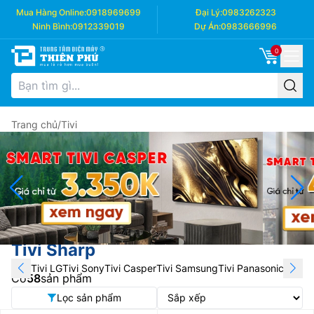
Mua Hàng Online:
0918969699
Đại Lý:
0983262323
Ninh Bình:
0912339019
Dự Án:
0983666996
0
Trang chủ
/
Tivi
Tivi Sharp
Tivi LG
Tivi Sony
Tivi Casper
Tivi Samsung
Tivi Panasonic
Tivi T
Có
58
sản phẩm
Lọc sản phẩm