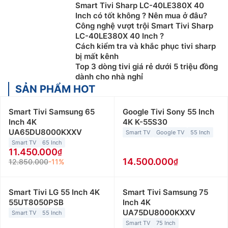
Smart Tivi Sharp LC-40LE380X 40
Inch có tốt không ? Nên mua ở đâu?
Công nghệ vượt trội Smart Tivi Sharp
LC-40LE380X 40 Inch ?
Cách kiểm tra và khắc phục tivi sharp
bị mất kênh
Top 3 dòng tivi giá rẻ dưới 5 triệu đồng
dành cho nhà nghỉ
SẢN PHẨM HOT
Chọn mua theo độ phân giải:
Tivi có rất nhiều độ phân
giải như HD, Full HD, 2K, 4K, 8K,… Độ phân giải của
Smart Tivi Samsung 65
Google Tivi Sony 55 Inch
Inch 4K
4K K-55S30
màn hình tivi càng lớn thì chất lượng hình ảnh sẽ càng
UA65DU8000KXXV
Smart TV
Google TV
55 Inch
rõ nét. Tuy nhiên, bạn cần lưu ý độ phân giải cao sẽ
Smart TV
65 Inch
hiệu quả nhất đối với màn hình có kích thước lớn, còn
11.450.000
với màn hình nhỏ sẽ không có quá nhiều khác biệt.
14.500.000
12.850.000
-11%
Chọn mua theo kiểu dáng:
Hiện nay, trên thị trường có
nhiều loại tivi khác nhau thiết kế sang trọng và bắt
Smart Tivi LG 55 Inch 4K
Smart Tivi Samsung 75
55UT8050PSB
Inch 4K
mắt. Tùy vào nhu cầu sử dụng và điều kiện lắp đặt
UA75DU8000KXXV
Smart TV
55 Inch
thực tế mà người dùng có thể chọn tivi màn hình
Smart TV
75 Inch
phẳng treo tường, hoặc để bàn. Ngoài ra, còn có một