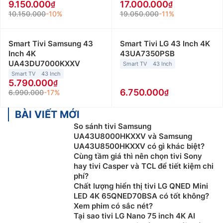
9.150.000
17.000.000
số model được thiết kế đặc biệt như dòng
tivi khung
10.150.000
-10%
19.050.000
-11%
tranh
Samsung mang lại không gian sống đẳng cấp và
tinh tế hơn.
Smart Tivi Samsung 43
Smart Tivi LG 43 Inch 4K
Chọn mua theo hệ điều hành:
Các sản phẩm tivi hiện
Inch 4K
43UA7350PSB
UA43DU7000KXXV
nay đều hỗ trợ các công nghệ thông minh và tùy vào
Smart TV
43 Inch
Smart TV
43 Inch
từng hãng sản xuất mà lại có một hệ điều hành riêng
5.790.000
biệt. Ví dụ:
Tivi LG
thường sử dụng hệ điều hành
6.750.000
6.990.000
-17%
WebOS, tivi Samsung sử dụng hệ điều hành TizenOS,
tivi Sony sử dụng hệ điều hành Android hoặc Google
BÀI VIẾT MỚI
TV. Ngoài ra, còn có các hệ điều hành khác như Linux,
So sánh tivi Samsung
UA43U8000HKXXV và Samsung
Vidaa thường được trang bị trên những thương hiệu
UA43U8500HKXXV có gì khác biệt?
tivi giá rẻ.
Cùng tầm giá thì nên chọn tivi Sony
hay tivi Casper và TCL để tiết kiệm chi
Chọn mua theo thương hiệu:
Trên thị trường hiện nay,
phí?
có rất nhiều thương hiệu tivi chính hãng nổi tiếng, có
Chất lượng hiển thị tivi LG QNED Mini
mẫu mã đa dạng, chất lượng tốt và bền bỉ. Một số
LED 4K 65QNED70BSA có tốt không?
hãng tivi được ưa chuộng có thể kể đến như: Sony,
Xem phim có sắc nét?
Samsung, LG, Casper, TCL, Xiaomi… Mỗi hãng sẽ có
Tại sao tivi LG Nano 75 inch 4K AI