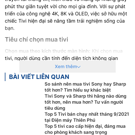
phút thư giãn tuyệt vời cho mọi gia đình. Với sự phát
triển của công nghệ 4K, 8K và OLED, việc sở hữu một
chiếc Tivi hiện đại sẽ nâng tầm trải nghiệm sống của
bạn.
Tiêu chí chọn mua tivi
Chọn mua theo kích thước màn hình:
Khi chọn mua
tivi, người dùng cần tính đến diện tích không gian
muốn lắp đặt thiết bị. Bởi điều này sẽ ảnh hưởng
Xem thêm
không nhỏ đến trải nghiệm xem cũng như giúp bảo vệ
BÀI VIẾT LIÊN QUAN
đôi mắt cho cả gia đình. Kích thước màn hình tivi cần
So sánh nên mua tivi Sony hay Sharp
phù hợp với diện tích nơi lắp đặt, giúp cho khoảng
tốt hơn? Tìm hiểu sự khác biệt
cách từ vị trí ngồi xem đến thiết bị được đảm bảo tiêu
Tivi Sony và Sharp thì hãng nào dùng
chuẩn. Điều này sẽ giúp người xem có tầm quan sát
tốt hơn, nên mua hơn? Tư vấn người
tiêu dùng
tốt nhất và an toàn cho mắt.
Top 5 Tivi bán chạy nhất tháng 9/2021
tại Điện máy Thiên Phú
Top 5 tivi cao cấp hiện đại, đáng mua
cho phòng khách sang trọng