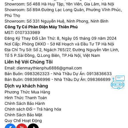
Showroom: Số 488 Hà Huy Tập, Yên Viên, Gia Lâm, Hà Nội
Showroom: Số 89A Đường Lạc Long Quân, Phường Vĩnh Phúc,
Phú Thọ
Showroom: Số 331 Nguyễn Huệ, Ninh Phong, Ninh Bình
Công Ty Cổ Phần Điện Máy Thiên Phú
MST: 0107333989
Đăng Ký Thay Đổi Lần Thứ: 8, Ngày 05 tháng 09 năm 2024
Nơi Cấp: Phòng DKKD - Sở Kế Hoạch và Đầu Tư TP Hà Nội
Địa Chỉ Trụ Sở: Số 2, Ngách 765/27, Đường Nguyễn Văn Linh,
Tổ 5 P.Sài Đồng, Q.Long Biên, TP.Hà Nội, Việt Nam
Liên hệ Với Chúng Tôi
Email:
dienmaythienphu6886@gmail.com
Bán Buôn:
0983262323
- Nhà Thầu Dự Án:
0913836633
Bán Buôn:
0983666996
- Nhà Thầu Dự Án:
0983666996
Dịch vụ khách hàng
Phương Thức Mua Hàng
Hình Thức Thanh Toán
Chính Sách Bảo Hành
Chính sách Đổi – Trả hàng hóa
Chính Sách Bảo Mật
Quy Chế Hoạt Động