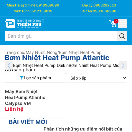
Mua Hàng Online:
0918969699
Đại Lý:
0983262323
Ninh Bình:
0912339019
Dự Án:
0983666996
0
Trang chủ
/
Máy Nước Nóng
/
Bơm Nhiệt Heat Pump
Bơm Nhiệt Heat Pump Atlantic
Bơm Nhiệt Heat Pump Daikin
Bơm Nhiệt Heat Pump Midea
Bơm
Có
1
sản phẩm
Lọc sản phẩm
Máy Bơm Nhiệt
HeatPump Atlantic
Calypso VM
Liên hệ
BÀI VIẾT MỚI
Phân tích những ưu điểm nổi bật của