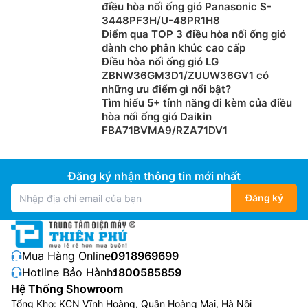
điều hòa nối ống gió Panasonic S-
3448PF3H/U-48PR1H8
Điểm qua TOP 3 điều hòa nối ống gió
dành cho phân khúc cao cấp
Điều hòa nối ống gió LG
ZBNW36GM3D1/ZUUW36GV1 có
những ưu điểm gì nổi bật?
Tìm hiểu 5+ tính năng đi kèm của điều
hòa nối ống gió Daikin
FBA71BVMA9/RZA71DV1
Đăng ký nhận thông tin mới nhất
Đăng ký
Mua Hàng Online:
0918969699
Hotline Bảo Hành:
1800585859
Hệ Thống Showroom
Tổng Kho: KCN Vĩnh Hoàng, Quận Hoàng Mai, Hà Nội