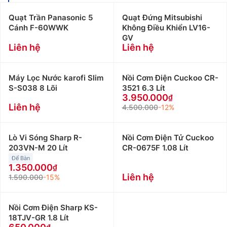
Quạt Trần Panasonic 5
Quạt Đứng Mitsubishi
Cánh F-60WWK
Không Điều Khiển LV16-
GV
Liên hệ
Liên hệ
Máy Lọc Nước karofi Slim
Nồi Cơm Điện Cuckoo CR-
S-S038 8 Lõi
3521 6.3 Lít
3.950.000
Liên hệ
4.500.000
-12%
Lò Vi Sóng Sharp R-
Nồi Cơm Điện Tử Cuckoo
203VN-M 20 Lít
CR-0675F 1.08 Lít
Để Bàn
1.350.000
Liên hệ
1.590.000
-15%
Nồi Cơm Điện Sharp KS-
18TJV-GR 1.8 Lít