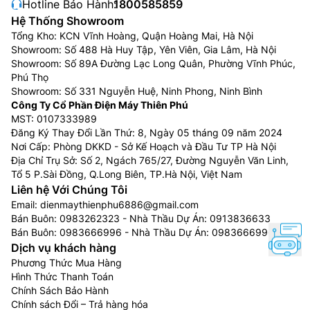
Hotline Bảo Hành:
1800585859
Hệ Thống Showroom
Tổng Kho: KCN Vĩnh Hoàng, Quận Hoàng Mai, Hà Nội
Showroom: Số 488 Hà Huy Tập, Yên Viên, Gia Lâm, Hà Nội
Showroom: Số 89A Đường Lạc Long Quân, Phường Vĩnh Phúc,
Phú Thọ
Showroom: Số 331 Nguyễn Huệ, Ninh Phong, Ninh Bình
Công Ty Cổ Phần Điện Máy Thiên Phú
MST: 0107333989
Đăng Ký Thay Đổi Lần Thứ: 8, Ngày 05 tháng 09 năm 2024
Nơi Cấp: Phòng DKKD - Sở Kế Hoạch và Đầu Tư TP Hà Nội
Địa Chỉ Trụ Sở: Số 2, Ngách 765/27, Đường Nguyễn Văn Linh,
Tổ 5 P.Sài Đồng, Q.Long Biên, TP.Hà Nội, Việt Nam
Liên hệ Với Chúng Tôi
Email:
dienmaythienphu6886@gmail.com
Bán Buôn:
0983262323
- Nhà Thầu Dự Án:
0913836633
Bán Buôn:
0983666996
- Nhà Thầu Dự Án:
0983666996
Dịch vụ khách hàng
Phương Thức Mua Hàng
Hình Thức Thanh Toán
Chính Sách Bảo Hành
Chính sách Đổi – Trả hàng hóa