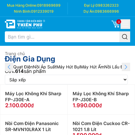
Mua Hàng Online:
0918969699
Đại Lý:
0983262323
Ninh Bình:
0912339019
Dự Án:
0983666996
0
Trang chủ
Điện Gia Dụng
Quạt Điện
Nồi Áp Suất
Máy Hút Bụi
Máy Hút Ẩm
Nồi Lẩu Điện
Má
Có
1.614
sản phẩm
Máy Lọc Không Khí Sharp
Máy Lọc Không Khí Sharp
FP-J30E-A
FP-J30E-B
2.100.000
1.990.000
Nồi Cơm Điện Panasonic
Nồi Cơm Điện Cuckoo CR-
SR-MVN10LRAX 1 Lít
1021 1.8 Lít