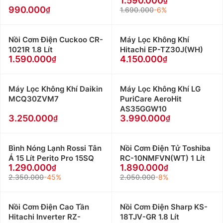
1.590.000
990.000
1.690.000
-6%
Nồi Cơm Điện Cuckoo CR-
Máy Lọc Không Khí
1021R 1.8 Lít
Hitachi EP-TZ30J(WH)
1.590.000
4.150.000
Máy Lọc Không Khí Daikin
Máy Lọc Không Khí LG
MCQ30ZVM7
PuriCare AeroHit
AS35GGW10
3.250.000
3.990.000
Bình Nóng Lạnh Rossi Tân
Nồi Cơm Điện Tử Toshiba
Á 15 Lít Perito Pro 15SQ
RC-10NMFVN(WT) 1 Lít
1.290.000
1.890.000
2.350.000
-45%
2.050.000
-8%
Nồi Cơm Điện Cao Tần
Nồi Cơm Điện Sharp KS-
Hitachi Inverter RZ-
18TJV-GR 1.8 Lít