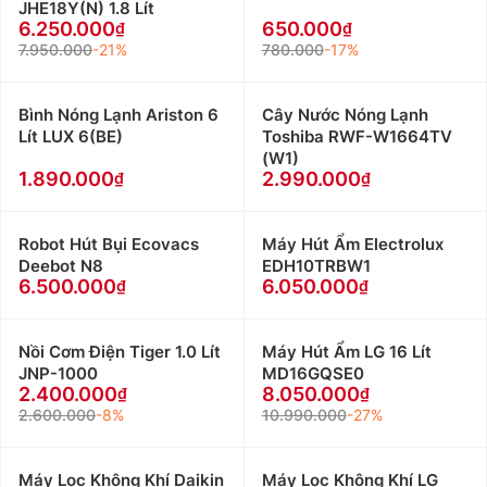
JHE18Y(N) 1.8 Lít
6.250.000
650.000
7.950.000
-21%
780.000
-17%
Bình Nóng Lạnh Ariston 6
Cây Nước Nóng Lạnh
Lít LUX 6(BE)
Toshiba RWF-W1664TV
(W1)
1.890.000
2.990.000
Robot Hút Bụi Ecovacs
Máy Hút Ẩm Electrolux
Deebot N8
EDH10TRBW1
6.500.000
6.050.000
Nồi Cơm Điện Tiger 1.0 Lít
Máy Hút Ẩm LG 16 Lít
JNP-1000
MD16GQSE0
2.400.000
8.050.000
2.600.000
-8%
10.990.000
-27%
Máy Lọc Không Khí Daikin
Máy Lọc Không Khí LG