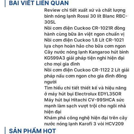
bằng tiền mặt, Sec hoặc chuyển khoản
BÀI VIẾT LIÊN QUAN
Để được tư vấn miễn phí, hỗ trợ kỹ thuật, hướng
Review chi tiết xuất xứ và chất lượng
dẫn sử dụng quý khách hàng vui lòng liên hệ:
bình nóng lạnh Rossi 30 lít Blanc RBC-
0918969699
30SL
Nồi cơm điện Cuckoo CR-1021R đồng
Khách hàng là nhà thầu, Xây dựng công trình lớn
hành cùng bữa ăn việt ngon chuẩn vị
muốn hỗ trợ về thiết kế, tư vấn về kỹ thuật cũng
Nồi cơm điện Cuckoo 1.8 Lít CR-1021
như cần kỹ thuật viên thi công lắp đặt tại công
lựa chọn hoàn hảo cho bữa cơm ngon
trình vui lòng Liên Hệ: 0919876633
– 0983616996
Cây nước nóng lạnh Kangaroo hút bình
Khách hàng ở Khu vực Ninh Bình xin vui lòng liên
KG599A3 giải pháp tiện nghi hiện đại
cho mọi gia đình
hệ: 0912339019
Nồi cơm điện Cuckoo CR-1122 2 Lít giải
Khách hàng ở Khu vực Vĩnh Phúc xin vui lòng liên
pháp nấu cơm ngon cho gia đình đông
hệ: 0982067318
người
Khách hàng ở Khu vực Bắc Giang xin vui lòng liên
Tìm hiểu chi tiết thiết kế và hiệu năng
hệ: 0983666996
ở máy hút bụi Electrolux EDYL35OR
Máy hút bụi Hitachi CV-995HCA sức
mạnh làm sạch vượt trội cho ngôi nhà
hiện đại
Khám phá công nghệ hiện đại trên cây
nước nóng lạnh Karofi 3 vòi HCV209
SẢN PHẨM HOT