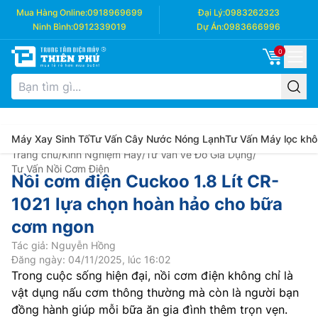
Mua Hàng Online:
0918969699
Đại Lý:
0983262323
Ninh Bình:
0912339019
Dự Án:
0983666996
0
Máy Xay Sinh Tố
Tư Vấn Cây Nước Nóng Lạnh
Tư Vấn Máy lọc khô
Trang chủ
/
Kinh Nghiệm Hay
/
Tư Vấn về Đồ Gia Dụng
/
Tư Vấn Nồi Cơm Điện
Nồi cơm điện Cuckoo 1.8 Lít CR-
1021 lựa chọn hoàn hảo cho bữa
cơm ngon
Tác giả: Nguyễn Hồng
Đăng ngày: 04/11/2025, lúc 16:02
Trong cuộc sống hiện đại, nồi cơm điện không chỉ là
vật dụng nấu cơm thông thường mà còn là người bạn
đồng hành giúp mỗi bữa ăn gia đình thêm trọn vẹn.