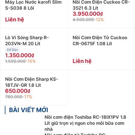
Máy Lọc Nước karofi Slim
Nồi Cơm Điện Cuckoo CR-
S-S038 8 Lõi
3521 6.3 Lít
3.950.000
Liên hệ
4.500.000
-12%
Lò Vi Sóng Sharp R-
Nồi Cơm Điện Tử Cuckoo
203VN-M 20 Lít
CR-0675F 1.08 Lít
Để Bàn
1.350.000
Liên hệ
1.590.000
-15%
Nồi Cơm Điện Sharp KS-
18TJV-GR 1.8 Lít
650.000
780.000
-17%
BÀI VIẾT MỚI
Nồi cơm điện Toshiba RC-18IX1PV 1.8
Lít giữ trọn vị ngon cho mỗi bữa cơm
nhà