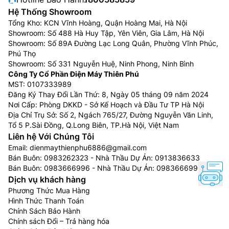
Hệ Thống Showroom
Tổng Kho: KCN Vĩnh Hoàng, Quận Hoàng Mai, Hà Nội
Showroom: Số 488 Hà Huy Tập, Yên Viên, Gia Lâm, Hà Nội
Showroom: Số 89A Đường Lạc Long Quân, Phường Vĩnh Phúc,
Phú Thọ
Showroom: Số 331 Nguyễn Huệ, Ninh Phong, Ninh Bình
Công Ty Cổ Phần Điện Máy Thiên Phú
MST: 0107333989
Đăng Ký Thay Đổi Lần Thứ: 8, Ngày 05 tháng 09 năm 2024
Nơi Cấp: Phòng DKKD - Sở Kế Hoạch và Đầu Tư TP Hà Nội
Địa Chỉ Trụ Sở: Số 2, Ngách 765/27, Đường Nguyễn Văn Linh,
Tổ 5 P.Sài Đồng, Q.Long Biên, TP.Hà Nội, Việt Nam
Liên hệ Với Chúng Tôi
Email:
dienmaythienphu6886@gmail.com
Bán Buôn:
0983262323
- Nhà Thầu Dự Án:
0913836633
Bán Buôn:
0983666996
- Nhà Thầu Dự Án:
0983666996
Dịch vụ khách hàng
Phương Thức Mua Hàng
Hình Thức Thanh Toán
Chính Sách Bảo Hành
Chính sách Đổi – Trả hàng hóa