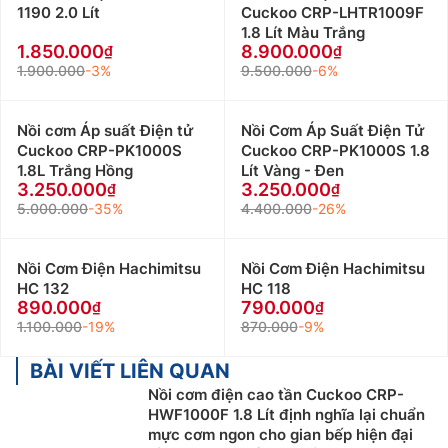
1190 2.0 Lít
Cuckoo CRP-LHTR1009F
1.8 Lít Màu Trắng
1.850.000
8.900.000
1.900.000
-3%
9.500.000
-6%
Nồi cơm Áp suất Điện tử
Nồi Cơm Áp Suất Điện Tử
Cuckoo CRP-PK1000S
Cuckoo CRP-PK1000S 1.8
1.8L Trắng Hồng
Lít Vàng - Đen
3.250.000
3.250.000
5.000.000
-35%
4.400.000
-26%
Nồi Cơm Điện Hachimitsu
Nồi Cơm Điện Hachimitsu
HC 132
HC 118
890.000
790.000
1.100.000
-19%
870.000
-9%
BÀI VIẾT LIÊN QUAN
Nồi cơm điện cao tần Cuckoo CRP-
HWF1000F 1.8 Lít định nghĩa lại chuẩn
mực cơm ngon cho gian bếp hiện đại