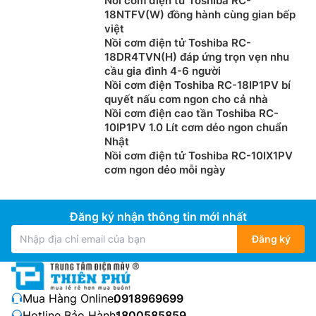
Nồi cơm điện tử Toshiba RC-
18NTFV(W) đồng hành cùng gian bếp
việt
Nồi cơm điện tử Toshiba RC-
18DR4TVN(H) đáp ứng trọn vẹn nhu
cầu gia đình 4-6 người
Nồi cơm điện Toshiba RC-18IP1PV bí
quyết nấu cơm ngon cho cả nhà
Nồi cơm điện cao tần Toshiba RC-
10IP1PV 1.0 Lít cơm dẻo ngon chuẩn
Nhật
Nồi cơm điện tử Toshiba RC-10IX1PV
cơm ngon dẻo mỗi ngày
Đăng ký nhận thông tin mới nhất
Đăng ký
Mua Hàng Online:
0918969699
Hotline Bảo Hành:
1800585859