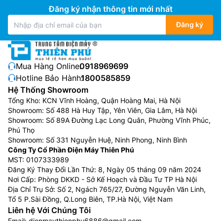
Đăng ký nhận thông tin mới nhất
Đăng ký
Mua Hàng Online:
0918969699
Hotline Bảo Hành:
1800585859
Hệ Thống Showroom
Tổng Kho: KCN Vĩnh Hoàng, Quận Hoàng Mai, Hà Nội
Showroom: Số 488 Hà Huy Tập, Yên Viên, Gia Lâm, Hà Nội
Showroom: Số 89A Đường Lạc Long Quân, Phường Vĩnh Phúc,
Phú Thọ
Showroom: Số 331 Nguyễn Huệ, Ninh Phong, Ninh Bình
Công Ty Cổ Phần Điện Máy Thiên Phú
MST: 0107333989
Đăng Ký Thay Đổi Lần Thứ: 8, Ngày 05 tháng 09 năm 2024
Nơi Cấp: Phòng DKKD - Sở Kế Hoạch và Đầu Tư TP Hà Nội
Địa Chỉ Trụ Sở: Số 2, Ngách 765/27, Đường Nguyễn Văn Linh,
Tổ 5 P.Sài Đồng, Q.Long Biên, TP.Hà Nội, Việt Nam
Liên hệ Với Chúng Tôi
Email:
dienmaythienphu6886@gmail.com