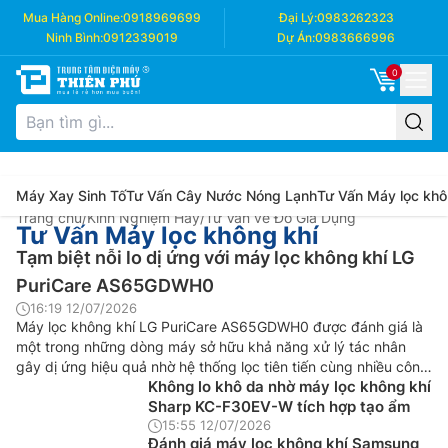
Mua Hàng Online:
0918969699
Đại Lý:
0983262323
Ninh Bình:
0912339019
Dự Án:
0983666996
0
Máy Xay Sinh Tố
Tư Vấn Cây Nước Nóng Lạnh
Tư Vấn Máy lọc khô
Trang chủ
/
Kinh Nghiệm Hay
/
Tư Vấn về Đồ Gia Dụng
Tư Vấn Máy lọc không khí
Tạm biệt nỗi lo dị ứng với máy lọc không khí LG
PuriCare AS65GDWH0
16:19 12/07/2026
Máy lọc không khí LG PuriCare AS65GDWH0 được đánh giá là
một trong những dòng máy sở hữu khả năng xử lý tác nhân
gây dị ứng hiệu quả nhờ hệ thống lọc tiên tiến cùng nhiều công
Không lo khô da nhờ máy lọc không khí
nghệ hiện đại.
Sharp KC-F30EV-W tích hợp tạo ẩm
15:55 12/07/2026
Đánh giá máy lọc không khí Samsung