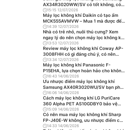
AX34R3020WW/SV có tốt không, có
ồn không?
15:15 12/07/2026
Máy lọc không khí Daikin có tạo ẩm
MCK555AVMVW – Mua 1 mà được đến
2 chức năng
14:39 12/07/2026
Nhà có trẻ nhỏ, nuôi thú cưng? Xem
ngay lý do nên chọn máy lọc không khí
Panasonic F-PXT50A
13:53 12/07/2026
Review máy lọc không khí Coway AP-
3008FHH có gì đáng chú ý, có nên
mua không?
13:34 12/07/2026
Máy lọc không khí Panasonic F-
P15EHA, lựa chọn hoàn hảo cho không
gian phòng ngủ nhỏ
16:43 14/06/2026
Ưu nhược điểm máy lọc không khí
Samsung AX40R3020WU/SV bạn phải
biết
16:06 14/06/2026
Cách máy lọc không khí LG PuriCare
360 Alpha PET AS10GDBY0 bảo vệ
sức khỏe gia đình bạn
15:09 14/06/2026
Có nên mua máy lọc không khí Sharp
FP-J40E-W không, ưu nhược điểm cần
biết rõ?
14:33 14/06/2026