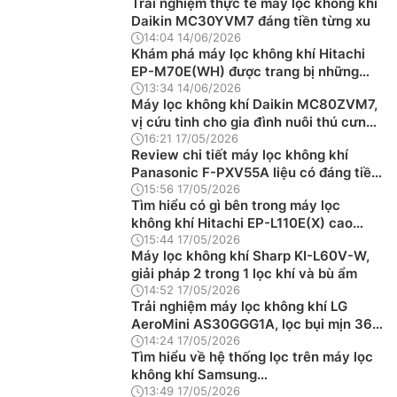
Trải nghiệm thực tế máy lọc không khí
Daikin MC30YVM7 đáng tiền từng xu
14:04 14/06/2026
Khám phá máy lọc không khí Hitachi
EP-M70E(WH) được trang bị những
màng lọc nào?
13:34 14/06/2026
Máy lọc không khí Daikin MC80ZVM7,
vị cứu tinh cho gia đình nuôi thú cưng
nhờ chế độ Pet Mode
16:21 17/05/2026
Review chi tiết máy lọc không khí
Panasonic F-PXV55A liệu có đáng tiền
không?
15:56 17/05/2026
Tìm hiểu có gì bên trong máy lọc
không khí Hitachi EP-L110E(X) cao
cấp?
15:44 17/05/2026
Máy lọc không khí Sharp KI-L60V-W,
giải pháp 2 trong 1 lọc khí và bù ẩm
14:52 17/05/2026
Trải nghiệm máy lọc không khí LG
AeroMini AS30GGG1A, lọc bụi mịn 360
độ cực đỉnh
14:24 17/05/2026
Tìm hiểu về hệ thống lọc trên máy lọc
không khí Samsung
AX60R5080WD/SV
13:49 17/05/2026