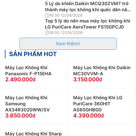
5 Lý do khiến Daikin MCQ30ZVM7 trở
thành máy lọc không khí quốc dân năm
2026
16:50 12/04/2026
Top 5 lý do nên mua máy lọc không khí
LG PuriCare AeroTower FS15GPCJ0
16:50 12/04/2026
Xem thêm
SẢN PHẨM HOT
Máy Lọc Không Khí
Máy Lọc Không Khí Daikin
Panasonic F-P15EHA
MC30VVM-A
2.490.000
3.150.000
Máy Lọc Không Khí
Máy Lọc Không Khí LG
Samsung
PuriCare 360HIT
AX34R3020WW/SV
AS60GHBG0
3.650.000
4.390.000
Máy Lọc Không Khí Sharp