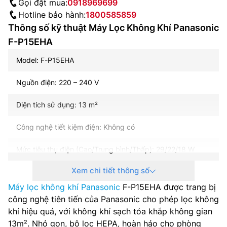
Gọi đặt mua:
0918969699
Hotline bảo hành:
1800585859
Thông số kỹ thuật Máy Lọc Không Khí Panasonic
F-P15EHA
Model: F-P15EHA
Nguồn điện: 220 – 240 V
Diện tích sử dụng: 13 m²
Công nghệ tiết kiệm điện: Không có
Mức tiêu thụ điện (Cao/Trung bình/Thấp): 29/22/18 W
Xem chi tiết thông số
Lưu lượng gió (Cao/Trung bình/Thấp): 1.6/1.2/0.8 m3/phút
Máy lọc không khí Panasonic
F-P15EHA được trang bị
Độ ồn (Cao/Trung bình/Thấp): 41/40/32 dB
công nghệ tiên tiến của Panasonic cho phép lọc không
khí hiệu quả, với không khí sạch tỏa khắp không gian
Bộ lọc: Bộ lọc HEPA, Bộ lọc thô
13m². Nhỏ gọn, bộ lọc HEPA, hoàn hảo cho phòng