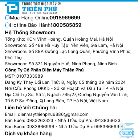
Mua Hàng Online:
0918969699
Hotline Bảo Hành:
1800585859
Hệ Thống Showroom
Tổng Kho: KCN Vĩnh Hoàng, Quận Hoàng Mai, Hà Nội
Showroom: Số 488 Hà Huy Tập, Yên Viên, Gia Lâm, Hà Nội
Showroom: Số 89A Đường Lạc Long Quân, Phường Vĩnh Phúc,
Phú Thọ
Showroom: Số 331 Nguyễn Huệ, Ninh Phong, Ninh Bình
Công Ty Cổ Phần Điện Máy Thiên Phú
MST: 0107333989
Đăng Ký Thay Đổi Lần Thứ: 8, Ngày 05 tháng 09 năm 2024
Nơi Cấp: Phòng DKKD - Sở Kế Hoạch và Đầu Tư TP Hà Nội
Địa Chỉ Trụ Sở: Số 2, Ngách 765/27, Đường Nguyễn Văn Linh,
Tổ 5 P.Sài Đồng, Q.Long Biên, TP.Hà Nội, Việt Nam
Liên hệ Với Chúng Tôi
Email:
dienmaythienphu6886@gmail.com
Bán Buôn:
0983262323
- Nhà Thầu Dự Án:
0913836633
Bán Buôn:
0983666996
- Nhà Thầu Dự Án:
0983666996
Dịch vụ khách hàng