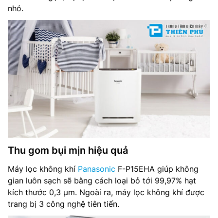
nhỏ.
Tiện ích: Khóa trẻ em
Kích thước: Cao 385 x Rộng 310 x Sâu 165 mm
Trọng lượng: 3.5 kg
Nhà sản xuất: Panasonic
Xuất xứ: Chính hãng
Thu gom bụi mịn hiệu quả
Máy lọc không khí
Panasonic
F-P15EHA giúp không
gian luôn sạch sẽ bằng cách loại bỏ tới 99,97% hạt
kích thước 0,3 μm. Ngoài ra, máy lọc không khí được
trang bị 3 công nghệ tiên tiến.