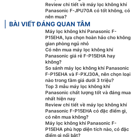
chế độ – “Luồng gió bên” và “Luồng gió phía trước” –
Review chi tiết về máy lọc không khí
để loại bỏ các chất gây ô nhiễm sao cho phù hợp.
Panasonic F-JPU70A có tốt không, có
nên mua?
BÀI VIẾT ĐÁNG QUAN TÂM
Máy lọc không khí Panasonic F-
P15EHA, lựa chọn hoàn hảo cho không
gian phòng ngủ nhỏ
Có nên mua máy lọc không khí
Panasonic giá rẻ F-P15EHA hay
không?
So sánh máy lọc không khí Panasonic
F-P15EHA và F-PXJ30A, nên chọn loại
nào trong tầm giá dưới 3 triệu?
Top 3 mẫu máy lọc không khí
Panasonic chất lượng tốt và đáng mua
nhất hiện nay
Review chi tiết về máy lọc không khí
Panasonic F-P15EHA có đặc điểm gì,
có nên mua không?
Máy lọc không khí Panasonic F-
P15EHA phù hợp diện tích nào, có đặc
điểm gì nổi bật?