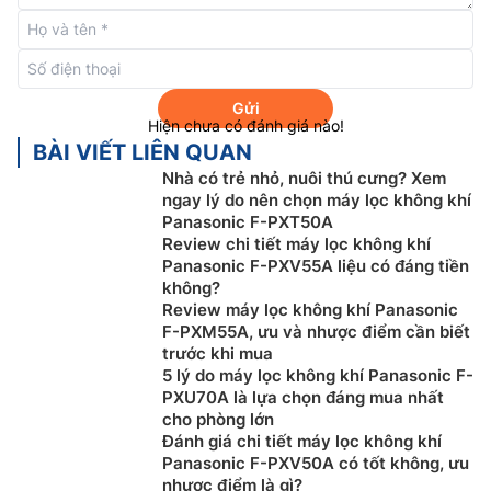
luồng gió
mạnh phía trước để hút bụi bẩn bay lơ lửng
trên sàn nhà ở khoảng cách từ 0 cm đến 30 cm.
Gửi
Hiện chưa có đánh giá nào!
BÀI VIẾT LIÊN QUAN
Nhà có trẻ nhỏ, nuôi thú cưng? Xem
ngay lý do nên chọn máy lọc không khí
Panasonic F-PXT50A
Review chi tiết máy lọc không khí
Panasonic F-PXV55A liệu có đáng tiền
không?
Review máy lọc không khí Panasonic
F-PXM55A, ưu và nhược điểm cần biết
Luồng gió tuần hoàn 3D giúp không khí
trước khi mua
5 lý do máy lọc không khí Panasonic F-
trong phòng luôn sạch sẽ
PXU70A là lựa chọn đáng mua nhất
cho phòng lớn
Nhiều loại chất gây ô nhiễm xuất hiện ở các độ cao
Đánh giá chi tiết máy lọc không khí
khác nhau giữa trần nhà và sàn nhà trong căn phòng.
Panasonic F-PXV50A có tốt không, ưu
Tương tự, luồng gió tuần hoàn 3D được chia thành hai
nhược điểm là gì?