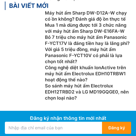
BÀI VIẾT MỚI
Máy hút ẩm Sharp DW-D12A-W chạy
có ồn không? Đánh giá độ ồn thực tế
Mua 1 mà dùng được tới 3 chức năng
với máy hút ẩm Sharp DW-E16FA-W
Bỏ 7 triệu cho máy hút ẩm Panasonic
F-YCT17V là đáng tiền hay là lãng phí?
Với giá 5 triệu đồng, máy hút ẩm
Panasonic F-YCT10V có phải là lựa
chọn tốt nhất?
Công nghệ diệt khuẩn IonActive trên
máy hút ẩm Electrolux EDH10TRBW1
hoạt động thế nào?
So sánh máy hút ẩm Electrolux
EDH12TRBD2 và LG MD19GQGE0, nên
chọn loại nào?
Đăng ký nhận thông tin mới nhất
Đăng ký