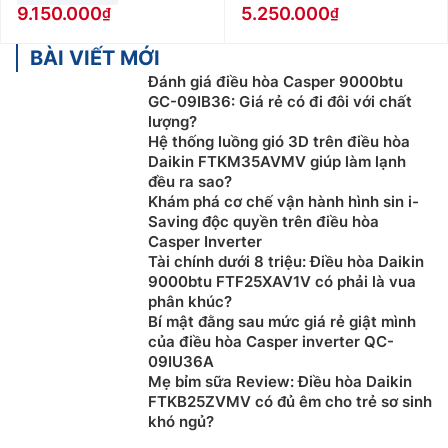
9.150.000
5.250.000
BÀI VIẾT MỚI
Đánh giá điều hòa Casper 9000btu
GC-09IB36: Giá rẻ có đi đôi với chất
lượng?
Hệ thống luồng gió 3D trên điều hòa
Daikin FTKM35AVMV giúp làm lạnh
đều ra sao?
Khám phá cơ chế vận hành hình sin i-
Saving độc quyền trên điều hòa
Casper Inverter
Tài chính dưới 8 triệu: Điều hòa Daikin
9000btu FTF25XAV1V có phải là vua
phân khúc?
Bí mật đằng sau mức giá rẻ giật mình
của điều hòa Casper inverter QC-
09IU36A
Mẹ bỉm sữa Review: Điều hòa Daikin
FTKB25ZVMV có đủ êm cho trẻ sơ sinh
khó ngủ?