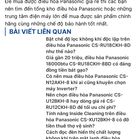
Để mua được điều hòa Panasonic giá rẻ thì các bạn
nên tìm đến tổng kho điều hòa Panasonic hoặc những
trung tâm điện máy lớn để mua được sản phẩm chính
hãng cùng những chế độ bảo hành tốt nhất.
BÀI VIẾT LIÊN QUAN
Bật chế độ lọc không khí độc lập trên
điều hòa Panasonic CS-RU18CKH-8D
như thế nào?
Giá gần 20 triệu, điều hòa Panasonic
18000btu CS-RU18CKH-8BD có đáng
đồng tiền bát gạo?
Có nên mua điều hòa Panasonic CS-
N12AKH-8 khi ai cũng khuyên chọn
máy Inverter?
Nên chọn điều hòa Panasonic CS-
U12BKH-8 hay dòng giá rẻ CS-
RU12CKH-8D để tối ưu chi phí?
Tính năng Inside Cleaning trên điều
hòa Panasonic CS-XU12BKH-8 có đỡ
tiền thuê thợ vệ sinh?
Cách đọc đèn hiển thị chất lượng
không khí trên mặt lạnh điều hòa