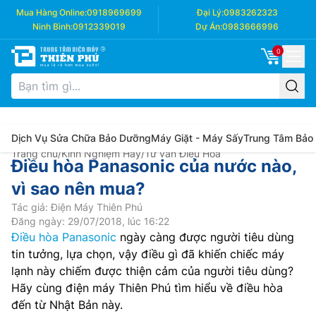
Mua Hàng Online:
0918969699
Đại Lý:
0983262323
Ninh Bình:
0912339019
Dự Án:
0983666996
0
Dịch Vụ Sửa Chữa Bảo Dưỡng
Máy Giặt - Máy Sấy
Trung Tâm Bảo
Trang chủ
/
Kinh Nghiệm Hay
/
Tư vấn Điều Hòa
Điều hòa Panasonic của nước nào,
vì sao nên mua?
Tác giả: Điện Máy Thiên Phú
Đăng ngày: 29/07/2018, lúc 16:22
Điều hòa Panasonic
ngày càng được người tiêu dùng
tin tưởng, lựa chọn, vậy điều gì đã khiến chiếc máy
lạnh này chiếm được thiện cảm của người tiêu dùng?
Hãy cùng điện máy Thiên Phú tìm hiểu về điều hòa
đến từ Nhật Bản này.