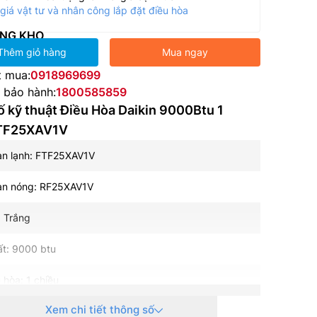
giá vật tư và nhân công lắp đặt điều hòa
NG KHO
Thêm giỏ hàng
Mua ngay
t mua:
0918969699
e bảo hành:
1800585859
 kỹ thuật Điều Hòa Daikin 9000Btu 1
FTF25XAV1V
àn lạnh: FTF25XAV1V
àn nóng: RF25XAV1V
 Trắng
t: 9000 btu
 hòa: 1 chiều
Xem chi tiết thông số
ệ tiết kiệm điện: Không