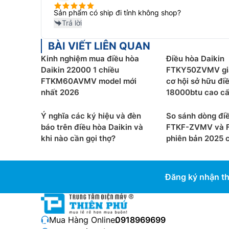
Sản phẩm có ship đi tỉnh không shop?
Trả lời
BÀI VIẾT LIÊN QUAN
Kinh nghiệm mua điều hòa
Điều hòa Daikin
Daikin 22000 1 chiều
FTKY50ZVMV giả
FTKM60AVMV model mới
cơ hội sở hữu đi
nhất 2026
18000btu cao cấp
Ý nghĩa các ký hiệu và đèn
So sánh dòng điề
báo trên điều hòa Daikin và
FTKF-ZVMV và 
khi nào cần gọi thợ?
phiên bản 2025 có
Đăng ký nhận th
Mua Hàng Online:
0918969699