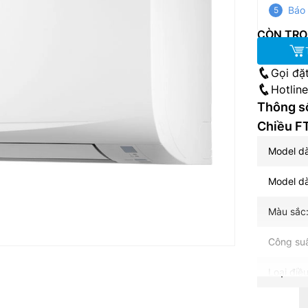
Báo 
CÒN TRO
Gọi đặ
Hotlin
Thông số
Chiều 
Model d
Model d
Màu sắc:
Công suấ
Loại điều
Công ngh