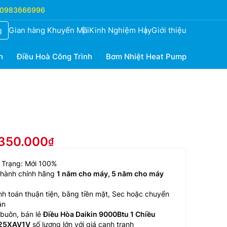
0983666996
Gian hàng Khuyến Mãi
Kinh Nghiệm Hay
Giới thiệu
g
h
Điều Hoà Công Trình
Bơm Nhiệt Heat Pump
.350.000
 Trạng: Mới 100%
 hành chính hãng
1 năm cho máy, 5 năm cho máy
h toán thuận tiện, bằng tiền mặt, Sec hoặc chuyển
ản
buôn, bán lẻ
Điều Hòa Daikin 9000Btu 1 Chiều
25XAV1V
số lượng lớn với giá cạnh tranh