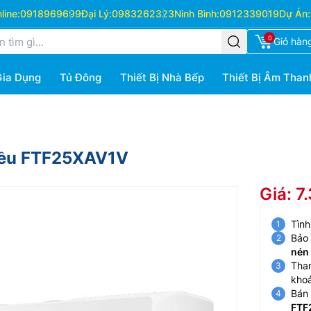
ine:
0918969699
Đại Lý:
0983262323
Ninh Bình:
0912339019
Dự Án:
0
Giỏ hàn
Gia Dụng
Tủ Đông
Thiết Bị Nhà Bếp
Thiết Bị Âm Than
hiều FTF25XAV1V
Giá: 7
Tình
Bảo
nén
Than
kho
Bán 
FTF