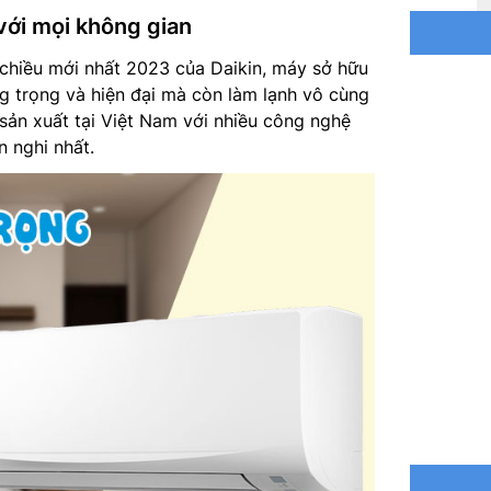
 với mọi không gian
Nguồn đ
chiều mới nhất 2023 của Daikin, máy sở hữu
Điện năn
g trọng và hiện đại mà còn làm lạnh vô cùng
sản xuất tại Việt Nam với nhiều công nghệ
Môi chất
n nghi nhất.
Kích th
Trọng lư
Kích th
Trọng lư
Kích thư
Xuất xứ:
Hãng sản