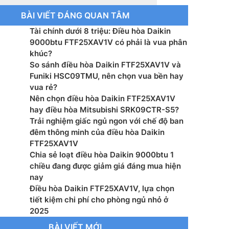
BÀI VIẾT ĐÁNG QUAN TÂM
iện: 220-240 V, 50-60 Hz
Tài chính dưới 8 triệu: Điều hòa Daikin
g tiêu thụ: 798 W
9000btu FTF25XAV1V có phải là vua phân
khúc?
 lạnh: R32
So sánh điều hòa Daikin FTF25XAV1V và
Funiki HSC09TMU, nên chọn vua bền hay
ước dàn lạnh(CxRxS): 283x770x242 mm
vua rẻ?
Nên chọn điều hòa Daikin FTF25XAV1V
ợng dàn lạnh: 9 kg
hay điều hòa Mitsubishi SRK09CTR-S5?
Trải nghiệm giấc ngủ ngon với chế độ ban
ước dàn nóng(CxRxS): 418x695x244 mm
đêm thông minh của điều hòa Daikin
FTF25XAV1V
ợng dàn nóng: 26 kg
Chia sẻ loạt điều hòa Daikin 9000btu 1
chiều đang được giảm giá đáng mua hiện
ớc ống kết nối(lỏng/hơi/nước xả): Φ6,4/Φ9,5/Φ18
nay
Điều hòa Daikin FTF25XAV1V, lựa chọn
 Việt Nam
tiết kiệm chi phí cho phòng ngủ nhỏ ở
2025
 xuất: Daikin
BÀI VIẾT MỚI