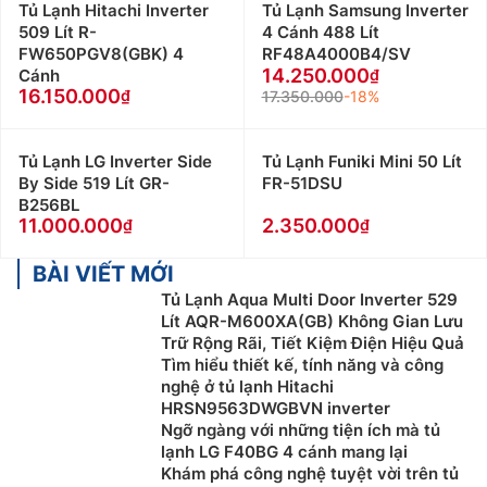
Tủ Lạnh Hitachi Inverter
Tủ Lạnh Samsung Inverter
509 Lít R-
4 Cánh 488 Lít
FW650PGV8(GBK) 4
RF48A4000B4/SV
14.250.000
Cánh
16.150.000
17.350.000
-18%
Tủ Lạnh LG Inverter Side
Tủ Lạnh Funiki Mini 50 Lít
By Side 519 Lít GR-
FR-51DSU
B256BL
11.000.000
2.350.000
Tủ lạnh ngăn đá trên
BÀI VIẾT MỚI
Tủ lạnh ngăn đá trên là kiểu tủ lạnh thường thấy ở các
Tủ Lạnh Aqua Multi Door Inverter 529
gia đình, với ngăn đá phía trên và ngăn mát ở phía
Lít AQR-M600XA(GB) Không Gian Lưu
dưới. Ưu điểm của dòng này chính là điện năng tiêu
Trữ Rộng Rãi, Tiết Kiệm Điện Hiệu Quả
Tìm hiểu thiết kế, tính năng và công
thụ ít, giá cả phải chăng và cách ngăn chia tủ cũng
nghệ ở tủ lạnh Hitachi
khá quen thuộc với người dùng, nên tủ lạnh ngăn đá
HRSN9563DWGBVN inverter
trên được lựa chọn khá nhiều để sử dụng trong gia
Ngỡ ngàng với những tiện ích mà tủ
đình.
lạnh LG F40BG 4 cánh mang lại
Khám phá công nghệ tuyệt vời trên tủ