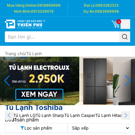
Mua Hàng Online:
0918969699
Đại Lý:
0983262323
Ninh Bình:
0912339019
Dự Án:
0983666996
0
Trang chủ
/
Tủ Lạnh
Tủ Lạnh Toshiba
Tủ Lạnh LG
Tủ Lạnh Sharp
Tủ Lạnh Casper
Tủ Lạnh Hitachi
Tủ L
Có
31
sản phẩm
Lọc sản phẩm