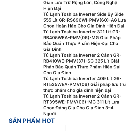
Gian Lưu Trữ Rộng Lớn, Công Nghệ
Tủ lạnh Side-by-side
Hiện Đại
Tủ Lạnh Toshiba Inverter Side By Side
Tủ lạnh Side-by-side được thiết kế với 2 cánh mở sang
555 Lít GR-RS696WI-PMV(60)-AG Lựa
2 bên, dung tích tủ lớn. Các dòng tủ lạnh side by side
Chọn Hoàn Hảo Cho Gia Đình Hiện Đại
Tủ Lạnh Toshiba Inverter 321 Lít GR-
có thiết kế sang trọng, sáng bóng, tăng tính thẩm mỹ
RB405WEA-PMV(06)-MG Giải Pháp
cho không gian bếp. Không những vậy, dòng tủ này
Bảo Quản Thực Phẩm Hiện Đại Cho
cũng tích hợp nhiều công nghệ tiên tiến như: bảng
Gia Đình
điều khiển bên ngoài, điều chỉnh nhiệt độ từng ngăn,
Tủ Lạnh Toshiba Inverter 2 Cánh GR-
làm lạnh kép, khóa trẻ em,…
RB410WE-PMV(37)-SG 325 Lít Giải
Pháp Bảo Quản Thực Phẩm Hiện Đại
Tuy nhiên, dòng tủ này có diện tích khá lớn không
Cho Gia Đình
thích hợp với các không gian bếp có diện tích nhỏ.
Tủ Lạnh Toshiba Inverter 409 Lít GR-
RT535WEA-PMV(06) Giải pháp lưu trữ
Ngoài ra, dung tích sử dụng thực chất của ngăn cũng
thực phẩm cho gia đình hiện đại
tương đối nhỏ so với dung tích của tủ.
Tủ Lạnh Toshiba Inverter 2 Cánh GR-
RT395WE-PMV(06)-MG 311 Lít Lựa
Chọn Đáng Giá Cho Gia Đình 3–4
Người
SẢN PHẨM HOT