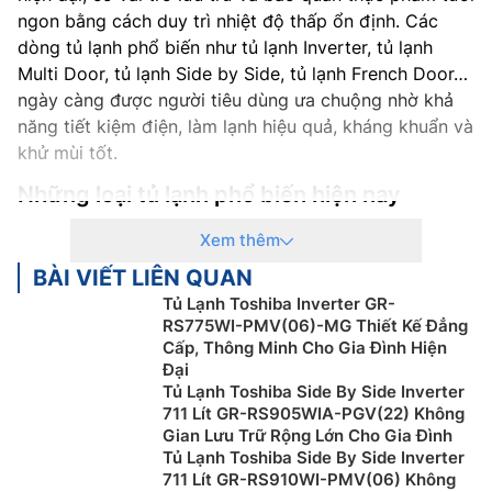
ngon bằng cách duy trì nhiệt độ thấp ổn định. Các
dòng tủ lạnh phổ biến như tủ lạnh Inverter, tủ lạnh
Multi Door, tủ lạnh Side by Side, tủ lạnh French Door…
ngày càng được người tiêu dùng ưa chuộng nhờ khả
năng tiết kiệm điện, làm lạnh hiệu quả, kháng khuẩn và
khử mùi tốt.
Những loại tủ lạnh phổ biến hiện nay
Tủ lạnh mini
Xem thêm
BÀI VIẾT LIÊN QUAN
Tủ lạnh mini là loại có dung tích nhỏ dưới 100 lít và chỉ
Tủ Lạnh Toshiba Inverter GR-
có một công nghệ làm lạnh đơn giản. Tủ cũng có công
RS775WI-PMV(06)-MG Thiết Kế Đẳng
suất nhỏ, ít hao tốn điện năng, phù hợp với các văn
Cấp, Thông Minh Cho Gia Đình Hiện
phòng nhỏ, hoặc để trong phòng ngủ dùng để trữ đồ
Đại
ăn vặt hay phòng trọ ít người để bảo quản thịt cá,…
Tủ Lạnh Toshiba Side By Side Inverter
711 Lít GR-RS905WIA-PGV(22) Không
Tuy nhiên, nhược điểm của dòng tủ lạnh mini đó là
Gian Lưu Trữ Rộng Lớn Cho Gia Đình
hiệu suất làm lạnh khá chậm và không ổn định, thời
Tủ Lạnh Toshiba Side By Side Inverter
gian làm đá cũng lâu hơn so với các loại tủ lạnh lớn.
711 Lít GR-RS910WI-PMV(06) Không