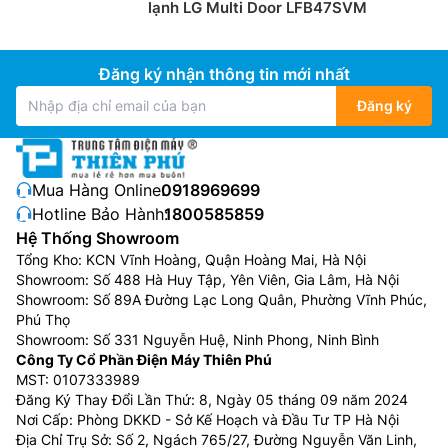
Tủ lạnh ngăn đá dưới
lạnh LG Multi Door LFB47SVM
Ngược với tủ lạnh ngăn đá trên, thì dòng tủ ngăn đá
dưới có phần ngăn đá phía dưới và phần ngăn mát
Đăng ký nhận thông tin mới nhất
phía trên. Ngoài ra, ngăn mát cũng là ngăn mà bạn sẽ
Đăng ký
thường xuyên mở ra, đóng vào để lấy thức ăn, nên
thiết kế này sẽ giúp bạn không phải cúi người hay ngồi
xuống để lấy thực phẩm, phù hợp với gia đình có
người lớn tuổi.
Mua Hàng Online:
0918969699
Hotline Bảo Hành:
1800585859
Tủ lạnh French Door
Hệ Thống Showroom
Tủ lạnh French Door (tủ lạnh cửa Pháp) là loại tủ lạnh
Tổng Kho: KCN Vĩnh Hoàng, Quận Hoàng Mai, Hà Nội
Showroom: Số 488 Hà Huy Tập, Yên Viên, Gia Lâm, Hà Nội
3 cánh phổ biến, có 2 cửa ngăn mát mở ra ở trên (kiểu
Showroom: Số 89A Đường Lạc Long Quân, Phường Vĩnh Phúc,
Pháp) và ngăn đá dạng ngăn kéo ở dưới, thiết kế rộng
Phú Thọ
rãi, dung tích lớn (thường 600L+) phù hợp gia đình
Showroom: Số 331 Nguyễn Huệ, Ninh Phong, Ninh Bình
đông người, giúp dễ dàng cất giữ thực phẩm lớn như
Công Ty Cổ Phần Điện Máy Thiên Phú
pizza hoặc bánh dài, với nhiều tính năng hiện đại và
MST: 0107333989
Đăng Ký Thay Đổi Lần Thứ: 8, Ngày 05 tháng 09 năm 2024
mẫu mã đa dạng.
Nơi Cấp: Phòng DKKD - Sở Kế Hoạch và Đầu Tư TP Hà Nội
Địa Chỉ Trụ Sở: Số 2, Ngách 765/27, Đường Nguyễn Văn Linh,