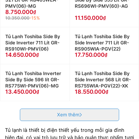
PMV(06)-MG
RS696WI-PMV(60)-AG
8.750.000
11.150.000
10.350.000
-15%
Tủ Lạnh Toshiba Side By
Tủ Lạnh Toshiba Side By
Side Inverter 711 Lít GR-
Side Inverter 711 Lít GR-
RS910WI-PMV(06)
RS905WIA-PGV(22)
14.650.000
17.750.000
Tủ Lạnh Toshiba Inverter
Tủ Lạnh Toshiba Side By
Side By Side 596 lít GR-
Side Inverter 568 Lít GR-
RS775WI-PMV(06)-MG
RS755WIA-PGV(22)-XK
13.450.000
18.550.000
Xem thêm
Tủ lạnh là thiết bị điện thiết yếu trong mỗi gia đình
hiện đại, có vai trò lưu trữ và bảo quản thực phẩm tươi