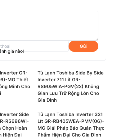
Gửi
ánh giá nào!
Inverter GR-
Tủ Lạnh Toshiba Side By Side
6)-MG Thiết
Inverter 711 Lít GR-
ông Minh Cho
RS905WIA-PGV(22) Không
i
Gian Lưu Trữ Rộng Lớn Cho
ne -1°C
Gia Đình
R-RT325WE-PMV(06)-MG giúp bảo quản
Inverter Side
Tủ Lạnh Toshiba Inverter 321
ng lo bị đóng băng. Nhờ vậy thực phẩm giữ
 GR-RS696WI-
Lít GR-RB405WEA-PMV(06)-
chất vốn có ban đầu.
 Chọn Hoàn
MG Giải Pháp Bảo Quản Thực
h Hiện Đại
Phẩm Hiện Đại Cho Gia Đình