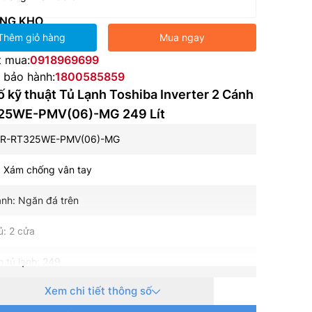
NG KHO
Thêm giỏ hàng
Mua ngay
t mua:
0918969699
e bảo hành:
1800585859
 kỹ thuật Tủ Lạnh Toshiba Inverter 2 Cánh
25WE-PMV(06)-MG 249 Lít
GR-RT325WE-PMV(06)-MG
: Xám chống vân tay
lạnh: Ngăn đá trên
ủ: 2 cửa
h tủ lạnh: 249
Xem chi tiết thông số
h ngăn đá: 61L