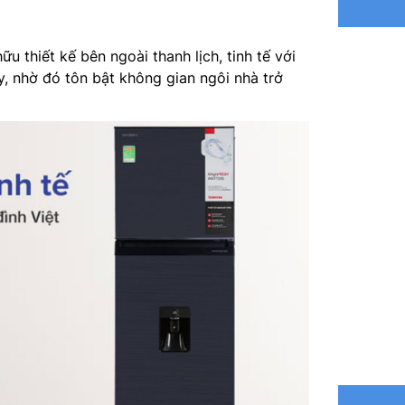
Dung tíc
Công su
ữu thiết kế bên ngoài thanh lịch, tinh tế với
y, nhờ đó tôn bật không gian ngôi nhà trở
Chất liệ
Kháng kh
Chất liệ
tay
Công ngh
Làm đá 
Lấy nước
Chuông 
Khối lượ