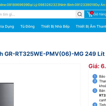
ine:
0918969699
Đại Lý:
0983262323
Ninh Bình:
0912339019
Dự Án:
0
Giỏ hàn
Gia Dụng
Tủ Đông
Thiết Bị Nhà Bếp
Thiết Bị Âm Than
Cánh GR-RT325WE-PMV(06)-MG 249 Lít
Giá: 
Bảo
Than
kho
Bán 
RT3
cạnh
Tình