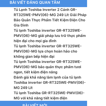
BÀI VIẾT ĐÁNG QUAN TÂM
h ngăn lạnh: 188L
Tủ Lạnh Toshiba Inverter 2 Cánh GR-
ất tủ lạnh: 334KW/năm
RT325WE-PMV(06)-MG 249 Lít Giải Pháp
Bảo Quản Thực Phẩm Tiết Kiệm Điện Cho
u khay: Kính cường lực
Gia Đình
Tủ lạnh Toshiba inverter GR-RT325WE-
uẩn / Khử mùi: Ag+ Bio
PMV(06)-MG giải pháp lưu trữ thực phẩm
hiện đại cho mọi gia đình
u bên ngoài: Kim loại phủ sơn tĩnh điện chống bám vân
Tủ lạnh Toshiba inverter GR-RT325WE-
PMV(06)-MG lựa chọn hoàn hảo cho
không gian bếp hiện đại
ệ Inverter: Có
Tủ lạnh Toshiba inverter GR-RT325WE-
PMV(06)-MG bảo quản thực phẩm tươi
tự động: Không
ngon, tiết kiệm điện năng
Đánh giá khả năng làm lạnh của tủ lạnh
 bên ngoài: Có
Toshiba inverter GR-RT325WE-PMV(06)-
MG 249 Lít
báo cửa: Không
Tủ lạnh Toshiba GR-RT325WE-PMV(06)-
MG với khả năng tiết kiệm điện
ng sản phẩm (kg): 44 kg
BÀI VIẾT MỚI