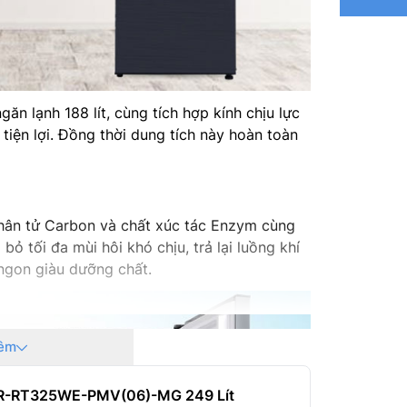
Kích th
Kích th
Khối lượ
găn lạnh 188 lít, cùng tích hợp kính chịu lực
tiện lợi. Đồng thời dung tích này hoàn toàn
Nhà sản 
Xuất xứ:
hân tử Carbon và chất xúc tác Enzym cùng
Thời gia
bỏ tối đa mùi hôi khó chịu, trả lại luồng khí
ngon giàu dưỡng chất.
êm
h GR-RT325WE-PMV(06)-MG 249 Lít