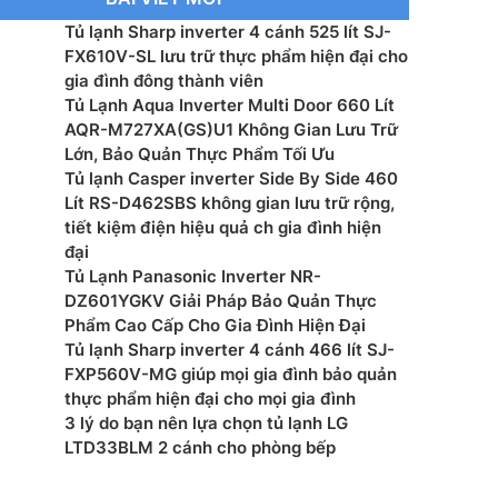
ước sản phẩm: 545 x 623 x 1640 mm
Tủ lạnh Sharp inverter 4 cánh 525 lít SJ-
FX610V-SL lưu trữ thực phẩm hiện đại cho
ước thùng: 580 x 666 x 1690 mm
gia đình đông thành viên
Tủ Lạnh Aqua Inverter Multi Door 660 Lít
ng thùng (kg): 48 kg
AQR-M727XA(GS)U1 Không Gian Lưu Trữ
Lớn, Bảo Quản Thực Phẩm Tối Ưu
xuất: Toshiba
Tủ lạnh Casper inverter Side By Side 460
Lít RS-D462SBS không gian lưu trữ rộng,
 Thái Lan
tiết kiệm điện hiệu quả ch gia đình hiện
đại
n bảo hành: 24 tháng
Tủ Lạnh Panasonic Inverter NR-
DZ601YGKV Giải Pháp Bảo Quản Thực
Phẩm Cao Cấp Cho Gia Đình Hiện Đại
Tủ lạnh Sharp inverter 4 cánh 466 lít SJ-
FXP560V-MG giúp mọi gia đình bảo quản
thực phẩm hiện đại cho mọi gia đình
3 lý do bạn nên lựa chọn tủ lạnh LG
LTD33BLM 2 cánh cho phòng bếp