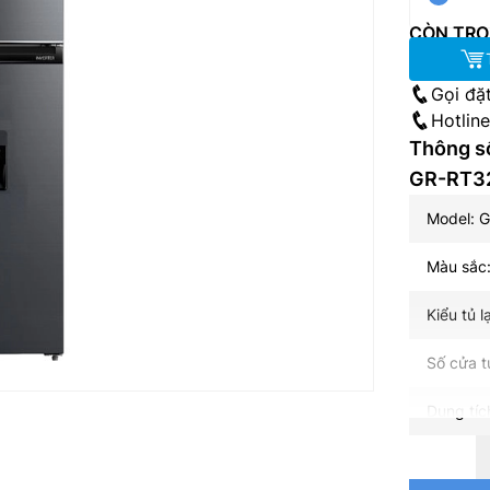
CÒN TRO
Gọi đặ
Hotlin
Thông số
GR-RT3
Model: 
Màu sắc
Kiểu tủ 
Số cửa t
Dung tíc
Dung tíc