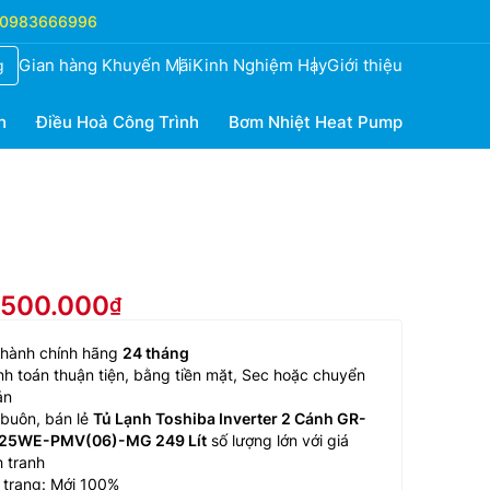
0983666996
Gian hàng Khuyến Mãi
Kinh Nghiệm Hay
Giới thiệu
g
h
Điều Hoà Công Trình
Bơm Nhiệt Heat Pump
6.500.000
 hành chính hãng
24 tháng
h toán thuận tiện, bằng tiền mặt, Sec hoặc chuyển
ản
buôn, bán lẻ
Tủ Lạnh Toshiba Inverter 2 Cánh GR-
25WE-PMV(06)-MG 249 Lít
số lượng lớn với giá
 tranh
 trang: Mới 100%