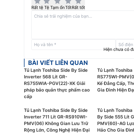
Rất tệ
Tệ
Tạm ổn
Tốt
Rất tốt
Hiện chưa có đ
BÀI VIẾT LIÊN QUAN
Tủ Lạnh Toshiba Side By Side
Tủ Lạnh Toshiba 
Inverter 568 Lít GR-
RS775WI-PMV(0
RS755WIA-PGV(22)-XK Giải
Kế Đẳng Cấp, Th
pháp bảo quản thực phẩm cao
Gia Đình Hiện Đạ
Ngăn cấp đông mềm Ultra Cooling Zo
cấp
Ultra Cooling Zone trên
tủ lạnh Toshiba 2 cánh
G
Tủ Lạnh Toshiba Side By Side
Tủ Lạnh Toshiba 
các thực phẩm tươi sống luôn tươi ngon mà khô
Inverter 711 Lít GR-RS910WI-
By Side 555 Lít
được trọn vẹn hương vị thơm ngon cùng dưỡng 
PMV(06) Không Gian Lưu Trữ
PMV(60)-AG Lựa
Rộng Lớn, Công Nghệ Hiện Đại
Hảo Cho Gia Đìn