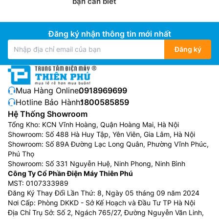
bạn cần biết
phía trên. Ngoài ra, ngăn mát cũng là ngăn mà bạn sẽ
thường xuyên mở ra, đóng vào để lấy thức ăn, nên
Đăng ký nhận thông tin mới nhất
thiết kế này sẽ giúp bạn không phải cúi người hay ngồi
xuống để lấy thực phẩm, phù hợp với gia đình có
Đăng ký
người lớn tuổi.
Tủ lạnh French Door
Mua Hàng Online:
0918969699
Tủ lạnh French Door (tủ lạnh cửa Pháp) là loại tủ lạnh
Hotline Bảo Hành:
1800585859
3 cánh phổ biến, có 2 cửa ngăn mát mở ra ở trên (kiểu
Hệ Thống Showroom
Pháp) và ngăn đá dạng ngăn kéo ở dưới, thiết kế rộng
Tổng Kho: KCN Vĩnh Hoàng, Quận Hoàng Mai, Hà Nội
rãi, dung tích lớn (thường 600L+) phù hợp gia đình
Showroom: Số 488 Hà Huy Tập, Yên Viên, Gia Lâm, Hà Nội
đông người, giúp dễ dàng cất giữ thực phẩm lớn như
Showroom: Số 89A Đường Lạc Long Quân, Phường Vĩnh Phúc,
pizza hoặc bánh dài, với nhiều tính năng hiện đại và
Phú Thọ
Showroom: Số 331 Nguyễn Huệ, Ninh Phong, Ninh Bình
mẫu mã đa dạng.
Công Ty Cổ Phần Điện Máy Thiên Phú
MST: 0107333989
Đăng Ký Thay Đổi Lần Thứ: 8, Ngày 05 tháng 09 năm 2024
Nơi Cấp: Phòng DKKD - Sở Kế Hoạch và Đầu Tư TP Hà Nội
Địa Chỉ Trụ Sở: Số 2, Ngách 765/27, Đường Nguyễn Văn Linh,