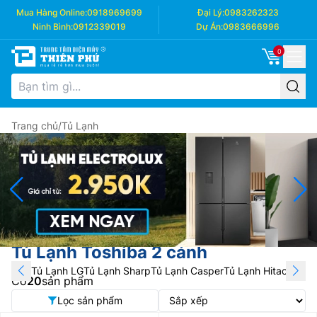
Mua Hàng Online:
0918969699
Đại Lý:
0983262323
Ninh Bình:
0912339019
Dự Án:
0983666996
0
Trang chủ
/
Tủ Lạnh
Tủ Lạnh Toshiba 2 cánh
Tủ Lạnh LG
Tủ Lạnh Sharp
Tủ Lạnh Casper
Tủ Lạnh Hitachi
Tủ L
Có
20
sản phẩm
Lọc sản phẩm