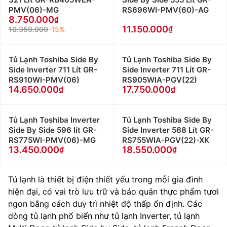
PMV(06)-MG
RS696WI-PMV(60)-AG
8.750.000
11.150.000
10.350.000
-15%
Tủ Lạnh Toshiba Side By
Tủ Lạnh Toshiba Side By
Side Inverter 711 Lít GR-
Side Inverter 711 Lít GR-
RS910WI-PMV(06)
RS905WIA-PGV(22)
14.650.000
17.750.000
Tủ Lạnh Toshiba Inverter
Tủ Lạnh Toshiba Side By
Side By Side 596 lít GR-
Side Inverter 568 Lít GR-
RS775WI-PMV(06)-MG
RS755WIA-PGV(22)-XK
13.450.000
18.550.000
Tủ lạnh là thiết bị điện thiết yếu trong mỗi gia đình
hiện đại, có vai trò lưu trữ và bảo quản thực phẩm tươi
ngon bằng cách duy trì nhiệt độ thấp ổn định. Các
dòng tủ lạnh phổ biến như tủ lạnh Inverter, tủ lạnh