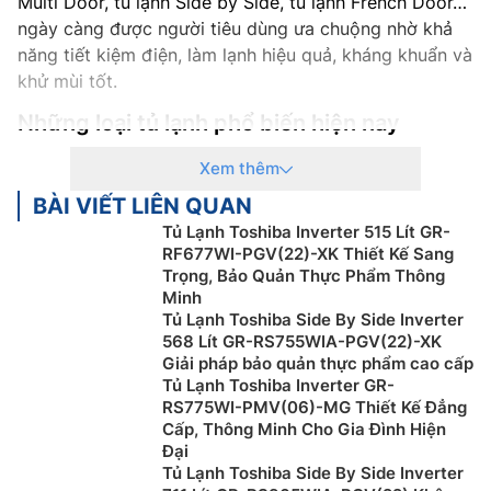
Multi Door, tủ lạnh Side by Side, tủ lạnh French Door…
ngày càng được người tiêu dùng ưa chuộng nhờ khả
năng tiết kiệm điện, làm lạnh hiệu quả, kháng khuẩn và
khử mùi tốt.
Những loại tủ lạnh phổ biến hiện nay
Tủ lạnh mini
Xem thêm
BÀI VIẾT LIÊN QUAN
Tủ lạnh mini là loại có dung tích nhỏ dưới 100 lít và chỉ
Tủ Lạnh Toshiba Inverter 515 Lít GR-
có một công nghệ làm lạnh đơn giản. Tủ cũng có công
RF677WI-PGV(22)-XK Thiết Kế Sang
suất nhỏ, ít hao tốn điện năng, phù hợp với các văn
Trọng, Bảo Quản Thực Phẩm Thông
phòng nhỏ, hoặc để trong phòng ngủ dùng để trữ đồ
Minh
ăn vặt hay phòng trọ ít người để bảo quản thịt cá,…
Tủ Lạnh Toshiba Side By Side Inverter
568 Lít GR-RS755WIA-PGV(22)-XK
Tuy nhiên, nhược điểm của dòng tủ lạnh mini đó là
Giải pháp bảo quản thực phẩm cao cấp
hiệu suất làm lạnh khá chậm và không ổn định, thời
Tủ Lạnh Toshiba Inverter GR-
gian làm đá cũng lâu hơn so với các loại tủ lạnh lớn.
RS775WI-PMV(06)-MG Thiết Kế Đẳng
Cấp, Thông Minh Cho Gia Đình Hiện
Tủ lạnh Side-by-side
Đại
Tủ Lạnh Toshiba Side By Side Inverter
Tủ lạnh Side-by-side được thiết kế với 2 cánh mở sang