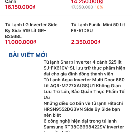
14.250.000
Cánh
16.150.000
17.350.000
-18%
Tủ Lạnh LG Inverter Side
Tủ Lạnh Funiki Mini 50 Lít
By Side 519 Lít GR-
FR-51DSU
B256BL
11.000.000
2.350.000
Tủ lạnh ngăn đá trên
BÀI VIẾT MỚI
Tủ lạnh ngăn đá trên là kiểu tủ lạnh thường thấy ở các
Tủ lạnh Sharp inverter 4 cánh 525 lít
gia đình, với ngăn đá phía trên và ngăn mát ở phía
SJ-FX610V-SL lưu trữ thực phẩm hiện
dưới. Ưu điểm của dòng này chính là điện năng tiêu
đại cho gia đình đông thành viên
Tủ Lạnh Aqua Inverter Multi Door 660
thụ ít, giá cả phải chăng và cách ngăn chia tủ cũng
Lít AQR-M727XA(GS)U1 Không Gian
khá quen thuộc với người dùng, nên tủ lạnh ngăn đá
Lưu Trữ Lớn, Bảo Quản Thực Phẩm Tối
trên được lựa chọn khá nhiều để sử dụng trong gia
Ưu
đình.
Những điều cơ bản về tủ lạnh Hitachi
HRSN9552DGBVN Side By Side bạn
Tủ lạnh ngăn đá dưới
nên biết
6 công nghệ hiện đại trong tủ lạnh
Ngược với tủ lạnh ngăn đá trên, thì dòng tủ ngăn đá
Samsung RT38CB668422SV inverter
dưới có phần ngăn đá phía dưới và phần ngăn mát