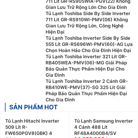
711 Lít GR-RS905WIA-PGV(22) Không
2 bên, dung tích tủ lớn. Các dòng tủ lạnh side by side
Gian Lưu Trữ Rộng Lớn Cho Gia Đình
Tủ Lạnh Toshiba Side By Side Inverter
có thiết kế sang trọng, sáng bóng, tăng tính thẩm mỹ
711 Lít GR-RS910WI-PMV(06) Không
cho không gian bếp. Không những vậy, dòng tủ này
Gian Lưu Trữ Rộng Lớn, Công Nghệ
cũng tích hợp nhiều công nghệ tiên tiến như: bảng
Hiện Đại
điều khiển bên ngoài, điều chỉnh nhiệt độ từng ngăn,
Tủ Lạnh Toshiba Inverter Side By Side
làm lạnh kép, khóa trẻ em,…
555 Lít GR-RS696WI-PMV(60)-AG Lựa
Chọn Hoàn Hảo Cho Gia Đình Hiện Đại
Tuy nhiên, dòng tủ này có diện tích khá lớn không
Tủ Lạnh Toshiba Inverter 321 Lít GR-
thích hợp với các không gian bếp có diện tích nhỏ.
RB405WEA-PMV(06)-MG Giải Pháp
Bảo Quản Thực Phẩm Hiện Đại Cho
Ngoài ra, dung tích sử dụng thực chất của ngăn cũng
Gia Đình
tương đối nhỏ so với dung tích của tủ.
Tủ Lạnh Toshiba Inverter 2 Cánh GR-
RB410WE-PMV(37)-SG 325 Lít Giải
Pháp Bảo Quản Thực Phẩm Hiện Đại
Cho Gia Đình
SẢN PHẨM HOT
Tủ Lạnh Hitachi Inverter
Tủ Lạnh Samsung Inverter
509 Lít R-
4 Cánh 488 Lít
FW650PGV8(GBK) 4
RF48A4000B4/SV