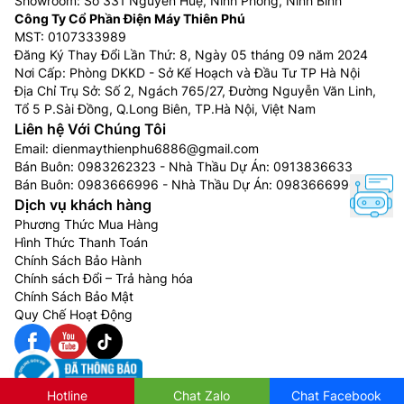
Showroom: Số 331 Nguyễn Huệ, Ninh Phong, Ninh Bình
Công Ty Cổ Phần Điện Máy Thiên Phú
MST: 0107333989
Đăng Ký Thay Đổi Lần Thứ: 8, Ngày 05 tháng 09 năm 2024
Nơi Cấp: Phòng DKKD - Sở Kế Hoạch và Đầu Tư TP Hà Nội
Địa Chỉ Trụ Sở: Số 2, Ngách 765/27, Đường Nguyễn Văn Linh,
Tổ 5 P.Sài Đồng, Q.Long Biên, TP.Hà Nội, Việt Nam
Liên hệ Với Chúng Tôi
Email:
dienmaythienphu6886@gmail.com
Bán Buôn:
0983262323
- Nhà Thầu Dự Án:
0913836633
Bán Buôn:
0983666996
- Nhà Thầu Dự Án:
0983666996
Dịch vụ khách hàng
Phương Thức Mua Hàng
Hình Thức Thanh Toán
Chính Sách Bảo Hành
Chính sách Đổi – Trả hàng hóa
Chính Sách Bảo Mật
Quy Chế Hoạt Động
Hotline
Chat Zalo
Chat Facebook