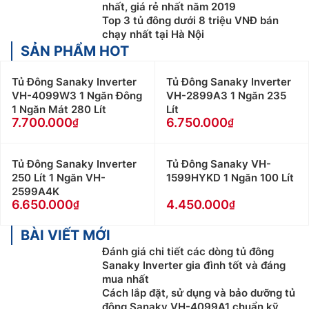
nhất, giá rẻ nhất năm 2019
Khách hàng ở Khu vực Bắc Giang xin vui lòng liên
Top 3 tủ đông dưới 8 triệu VNĐ bán
hệ: 0983666996
chạy nhất tại Hà Nội
SẢN PHẨM HOT
Tủ Đông Sanaky Inverter
Tủ Đông Sanaky Inverter
VH-4099W3 1 Ngăn Đông
VH-2899A3 1 Ngăn 235
1 Ngăn Mát 280 Lít
Lít
7.700.000
6.750.000
Tủ Đông Sanaky Inverter
Tủ Đông Sanaky VH-
250 Lít 1 Ngăn VH-
1599HYKD 1 Ngăn 100 Lít
2599A4K
6.650.000
4.450.000
BÀI VIẾT MỚI
Đánh giá chi tiết các dòng tủ đông
Sanaky Inverter gia đình tốt và đáng
mua nhất
Cách lắp đặt, sử dụng và bảo dưỡng tủ
đông Sanaky VH-4099A1 chuẩn kỹ