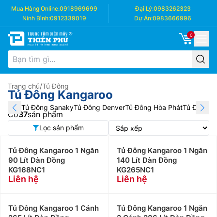
Mua Hàng Online:
0918969699
Đại Lý:
0983262323
Ninh Bình:
0912339019
Dự Án:
0983666996
0
Trang chủ
/
Tủ Đông
Tủ Đông Kangaroo
Tủ Đông Sanaky
Tủ Đông Denver
Tủ Đông Hòa Phát
Tủ Đông A
Có
37
sản phẩm
Lọc sản phẩm
Tủ Đông Kangaroo 1 Ngăn
Tủ Đông Kangaroo 1 Ngăn
90 Lít Dàn Đồng
140 Lít Dàn Đồng
KG168NC1
KG265NC1
Liên hệ
Liên hệ
Tủ Đông Kangaroo 1 Cánh
Tủ Đông Kangaroo 1 Ngăn