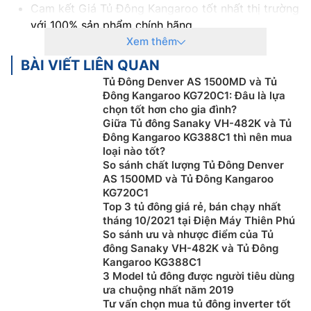
Cam kết Giá Tủ Đông Kangaroo tốt nhất thị trường
với 100% sản phẩm chính hãng
Thanh toán khi mua Tủ Đông Kangaroo thuận tiện,
Xem thêm
bằng tiền mặt, Sec hoặc chuyển khoản
BÀI VIẾT LIÊN QUAN
Để được tư vấn miễn phí, hỗ trợ kỹ thuật, hướng
Tủ Đông Denver AS 1500MD và Tủ
dẫn sử dụng quý khách hàng vui lòng liên hệ:
Đông Kangaroo KG720C1: Đâu là lựa
0983666996
chọn tốt hơn cho gia đình?
Giữa Tủ đông Sanaky VH-482K và Tủ
Khách hàng là nhà thầu, Xây dựng công trình lớn
Đông Kangaroo KG388C1 thì nên mua
muốn hỗ trợ về thiết kế, tư vấn về kỹ thuật cũng
loại nào tốt?
như cần kỹ thuật viên thi công lắp đặt tại công
So sánh chất lượng Tủ Đông Denver
trình vui lòng Liên Hệ:
0983616996
AS 1500MD và Tủ Đông Kangaroo
Khách hàng ở Khu vực Ninh Bình xin vui lòng liên
KG720C1
Top 3 tủ đông giá rẻ, bán chạy nhất
hệ: 0912339019
tháng 10/2021 tại Điện Máy Thiên Phú
Khách hàng ở Khu vực Vĩnh Phúc xin vui lòng liên
So sánh ưu và nhược điểm của Tủ
hệ: 0982067318
đông Sanaky VH-482K và Tủ Đông
Khách hàng ở Khu vực Lạng Sơn xin vui lòng liên
Kangaroo KG388C1
hệ: 0983666996
3 Model tủ đông được người tiêu dùng
ưa chuộng nhất năm 2019
Khách hàng ở Khu vực Thanh Hóa xin vui lòng liên
Tư vấn chọn mua tủ đông inverter tốt
hệ: 0983666996