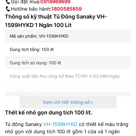
Gọi đặt mua:
0918969699
Hotline bảo hành:
1800585859
Thông số kỹ thuật Tủ Đông Sanaky VH-
1599HYKD 1 Ngăn 100 Lít
Mã sản phẩm: VH-1599HYKD
Dung tích tổng: 150 lít
Dung tích sử dụng: 100 lít
Công suất tiêu thụ công bố theo TCVN: 0.62 kWh/ngày
Số cửa: 1 cửa
Xem chi tiết thông số
Số ngăn: 1 ngăn đông
Thết kế nhỏ gọn dung tích 100 lít.
Nhiệt độ ngăn đông (độ C): Dưới -18 độ C
Tủ đông Sanaky
VH-1599HYKD
có thiết kế màu trắng
Công nghệ làm lạnh: Trực tiếp
nhỏ gọn với dung tích 100 lít gồm 1 cửa và 1 ngăn