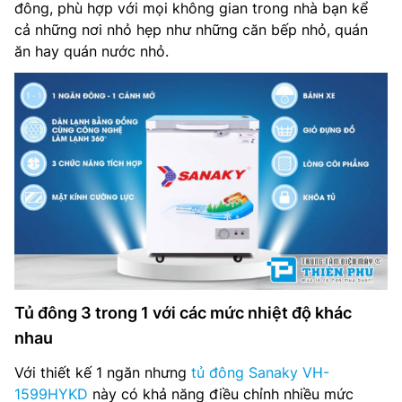
đông, phù hợp với mọi không gian trong nhà bạn kể
Chất liệu dàn lạnh: Đồng
cả những nơi nhỏ hẹp như những căn bếp nhỏ, quán
ăn hay quán nước nhỏ.
Chất liệu cửa tủ: Nhựa
Chất liệu lòng tủ: Hợp kim nhôm sơn tĩnh điện
Chất liệu thân tủ: Thép sơn tĩnh điện
Kích thước, trọng lượng: Cao 80 cm – Ngang 62 cm – Sâu
59 cm – Nặng 32 kg
Loại Gas: R600a
Độ ồn: 32-42dB
Tủ đông 3 trong 1 với các mức nhiệt độ khác
Sản xuất tại: Việt Nam
nhau
Hãng: Sanaky
Với thiết kế 1 ngăn nhưng
tủ đông Sanaky VH-
1599HYKD
này có khả năng điều chỉnh nhiều mức