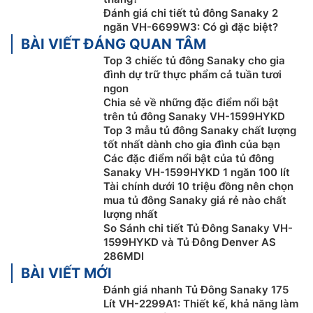
Đánh giá chi tiết tủ đông Sanaky 2
được đẩy nhanh hơn và thời gian giữ lạnh khi bị ngắt
ngăn VH-6699W3: Có gì đặc biệt?
điện sẽ lâu hơn những
tủ lạnh
có công nghệ làm lạnh
BÀI VIẾT ĐÁNG QUAN TÂM
thông thường. Như vậy thức ăn sẽ được giữ nguyên
Top 3 chiếc tủ đông Sanaky cho gia
chất dinh dưỡng và tươi ngon lâu hơn.
đình dự trữ thực phẩm cả tuần tươi
ngon
Chia sẻ về những đặc điểm nổi bật
trên tủ đông Sanaky VH-1599HYKD
Top 3 mẫu tủ đông Sanaky chất lượng
tốt nhất dành cho gia đình của bạn
Các đặc điểm nổi bật của tủ đông
Sanaky VH-1599HYKD 1 ngăn 100 lít
Tài chính dưới 10 triệu đồng nên chọn
mua tủ đông Sanaky giá rẻ nào chất
lượng nhất
So Sánh chi tiết Tủ Đông Sanaky VH-
1599HYKD và Tủ Đông Denver AS
286MDI
Ngoài ra,
tủ đông
Sanaky 100 lít VH-1599HYKD này
BÀI VIẾT MỚI
còn được trang bị nhiều tiện ích khác như: Trang bị
Đánh giá nhanh Tủ Đông Sanaky 175
bánh xe, Khóa cửa tủ bên ngoài, Giỏ chứa đồ linh
Lít VH-2299A1: Thiết kế, khả năng làm