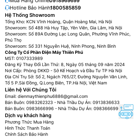
Mua Hàng Online:
0918969699
Hotline Bảo Hành:
1800585859
Hệ Thống Showroom
Tổng Kho: KCN Vĩnh Hoàng, Quận Hoàng Mai, Hà Nội
Showroom: Số 488 Hà Huy Tập, Yên Viên, Gia Lâm, Hà Nội
Showroom: Số 89A Đường Lạc Long Quân, Phường Vĩnh Phúc,
Phú Thọ
Showroom: Số 331 Nguyễn Huệ, Ninh Phong, Ninh Bình
Công Ty Cổ Phần Điện Máy Thiên Phú
MST: 0107333989
Đăng Ký Thay Đổi Lần Thứ: 8, Ngày 05 tháng 09 năm 2024
Nơi Cấp: Phòng DKKD - Sở Kế Hoạch và Đầu Tư TP Hà Nội
Địa Chỉ Trụ Sở: Số 2, Ngách 765/27, Đường Nguyễn Văn Linh,
Tổ 5 P.Sài Đồng, Q.Long Biên, TP.Hà Nội, Việt Nam
Liên hệ Với Chúng Tôi
Email:
dienmaythienphu6886@gmail.com
Bán Buôn:
0983262323
- Nhà Thầu Dự Án:
0913836633
Bán Buôn:
0983666996
- Nhà Thầu Dự Án:
0983666996
Dịch vụ khách hàng
Phương Thức Mua Hàng
Hình Thức Thanh Toán
Chính Sách Bảo Hành