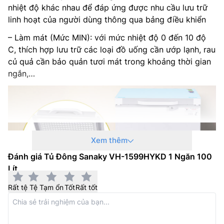
nhiệt độ khác nhau để đáp ứng được nhu cầu lưu trữ
linh hoạt của người dùng thông qua bảng điều khiển
– Làm mát (Mức MIN): với mức nhiệt độ 0 đến 10 độ
C, thích hợp lưu trữ các loại đồ uống cần ướp lạnh, rau
củ quả cần bảo quản tươi mát trong khoảng thời gian
ngắn,…
Xem thêm
Đánh giá Tủ Đông Sanaky VH-1599HYKD 1 Ngăn 100
Lít
Rất tệ
Tệ
Tạm ổn
Tốt
Rất tốt
– Cấp đông mềm (Khoảng giữa MIN – 1): 0 đến -8 độ