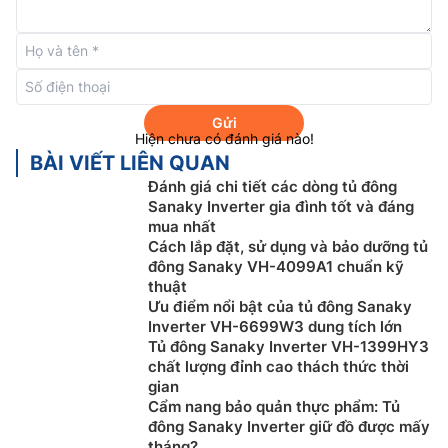
C, lưu trữ thực phẩm tươi, mềm trong vòng 1 – 2 ngày
nhưng vẫn đảm bảo giữ được chất dinh dưỡng.
– Đông cứng (Khoảng từ 1 – MAX): -14 độ C đến -28
độ C, cấp đông nhanh chóng, thực phẩm hòan toàn bị
đông đá.
Gửi
Hiện chưa có đánh giá nào!
Tiết kiệm điện và thân thiện với môi trường với
BÀI VIẾT LIÊN QUAN
Đánh giá chi tiết các dòng tủ đông
gas R600a
Sanaky Inverter gia đình tốt và đáng
Tủ đông Sanaky
1 ngăn VH-1599HYKD sử dụng Gas
mua nhất
Cách lắp đặt, sử dụng và bảo dưỡng tủ
R600a để làm lạnh, giúp tủ làm lạnh nhanh nhưng vẫn
đông Sanaky VH-4099A1 chuẩn kỹ
đảm bảo tiết kiệm điện (tiêu thụ trung bình 0.62
thuật
kWh/ngày), thân thiện với môi trường, bảo vệ an toàn
Ưu điểm nổi bật của tủ đông Sanaky
cho gia đình bạn.
Inverter VH-6699W3 dung tích lớn
Tủ đông Sanaky Inverter VH-1399HY3
Dàn lạnh bằng đồng nguyên chất
chất lượng đỉnh cao thách thức thời
gian
Tủ đông Sanaky dàn đồng VH-1599HYKD 100 lít này
Cẩm nang bảo quản thực phẩm: Tủ
trang bị công nghệ làm lạnh trực tiếp và chất liệu dàn
đông Sanaky Inverter giữ đồ được mấy
lạnh bằng đồng nguyên chất, thời gian làm lạnh sẽ
tháng?