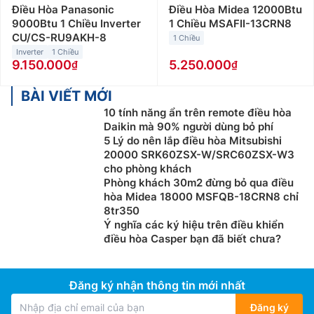
Người dùng nên căn cứ vào nhu cầu sử dụng để lựa
Điều Hòa Panasonic
Điều Hòa Midea 12000Btu
chọn loại điều hòa, máy lạnh chỉ cần khả năng làm
9000Btu 1 Chiều Inverter
1 Chiều MSAFII-13CRN8
CU/CS-RU9AKH-8
lạnh hay cần có cả chế độ làm lạnh và sưởi ấm. Nếu
1 Chiều
Inverter
1 Chiều
bạn ở miền Nam, nhiệt độ thường không xuống quá
9.150.000
5.250.000
thấp, hãy ưu tiên các loại điều hòa 1 chiều hay máy
lạnh tủ đứng. Còn nếu bạn sống ở miền Bắc hay các
BÀI VIẾT MỚI
vùng núi, cao nguyên hoặc gia đình bạn có người già
10 tính năng ẩn trên remote điều hòa
và trẻ nhỏ, hãy ưu tiên lựa chọn các loại điều hòa, máy
Daikin mà 90% người dùng bỏ phí
lạnh 2 chiều.
5 Lý do nên lắp điều hòa Mitsubishi
20000 SRK60ZSX-W/SRC60ZSX-W3
Ngoài ra, cũng không nên bỏ qua yếu tố diện tích
cho phòng khách
phòng để lựa chọn được sản phẩm điều hòa, máy lạnh
Phòng khách 30m2 đừng bỏ qua điều
hòa Midea 18000 MSFQB-18CRN8 chỉ
có công suất phù hợp nhất. Công suất máy lạnh cũng
8tr350
được tính khá đơn giản theo công thức: 1 m2 x 600
Ý nghĩa các ký hiệu trên điều khiển
BTU. Trong đó, 9000 BTU = 1HP = 1 ngựa
điều hòa Casper bạn đã biết chưa?
Ví dụ: Phòng có kích thước 4,5m (dài) x 3m (rộng),
cách tính công suất như sau:
Đăng ký nhận thông tin mới nhất
(4,5 x 3) x 600 = 8.100 BTU = 0,9 ngựa = 0,9 HP. Vì
Đăng ký