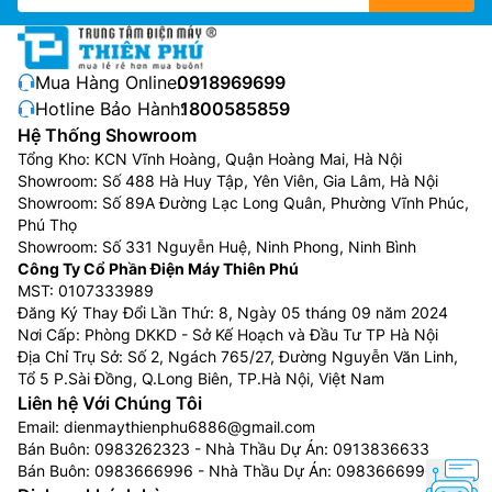
thế bạn nên chọn điều hòa 9000btu (1 ngựa hay 1HP)
Mua Hàng Online:
0918969699
Hotline Bảo Hành:
1800585859
Hệ Thống Showroom
Tổng Kho: KCN Vĩnh Hoàng, Quận Hoàng Mai, Hà Nội
Showroom: Số 488 Hà Huy Tập, Yên Viên, Gia Lâm, Hà Nội
Showroom: Số 89A Đường Lạc Long Quân, Phường Vĩnh Phúc,
Phú Thọ
Showroom: Số 331 Nguyễn Huệ, Ninh Phong, Ninh Bình
Công Ty Cổ Phần Điện Máy Thiên Phú
MST: 0107333989
Đăng Ký Thay Đổi Lần Thứ: 8, Ngày 05 tháng 09 năm 2024
Điện Máy Thiên Phú xin gợi ý 1 số thông tin cơ bản khi
Nơi Cấp: Phòng DKKD - Sở Kế Hoạch và Đầu Tư TP Hà Nội
chọn mua Điều Hòa AUX theo diện tích phòng:
Địa Chỉ Trụ Sở: Số 2, Ngách 765/27, Đường Nguyễn Văn Linh,
Tổ 5 P.Sài Đồng, Q.Long Biên, TP.Hà Nội, Việt Nam
Điều hòa 9.000 BTU (tương đương 1 HP hay 1
Liên hệ Với Chúng Tôi
ngựa) : Phù hợp với phòng có diện tích dưới 15m2
Email:
dienmaythienphu6886@gmail.com
Điều hòa 12.000 BTU (tương đương 1,5 HP hay 1,5
Bán Buôn:
0983262323
- Nhà Thầu Dự Án:
0913836633
Bán Buôn:
0983666996
- Nhà Thầu Dự Án:
0983666996
ngựa): Phù hợp với phòng có diện tích từ 16m2 –