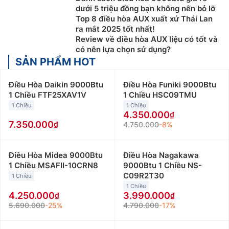
dưới 5 triệu đồng bạn không nên bỏ lỡ
xây dựng, thương mại, giải trí…
Top 8 điều hòa AUX xuất xứ Thái Lan
ra mắt 2025 tốt nhất!
Review về điều hòa AUX liệu có tốt và
có nên lựa chọn sử dụng?
SẢN PHẨM HOT
Điều Hòa Daikin 9000Btu
Điều Hòa Funiki 9000Btu
1 Chiều FTF25XAV1V
1 Chiều HSC09TMU
1 Chiều
1 Chiều
4.350.000
7.350.000
4.750.000
-8%
Điều Hòa Midea 9000Btu
Điều Hòa Nagakawa
1 Chiều MSAFII-10CRN8
9000Btu 1 Chiều NS-
C09R2T30
1 Chiều
Hướng dẫn chọn điều hòa, máy lạnh phù
1 Chiều
hợp với nhu cầu sử dụng
4.250.000
3.990.000
5.690.000
-25%
4.790.000
-17%
Chọn mua điều hòa theo diện tích phòng