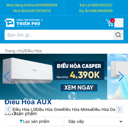
Mua Hàng Online:
0918969699
Đại Lý:
0983262323
Ninh Bình:
0912339019
Dự Án:
0983666996
0
Trang chủ
/
Điều Hòa
Điều Hòa AUX
Điều Hòa LG
Điều Hòa Gree
Điều Hòa Midea
Điều Hòa Daikin
Điề
Có
13
sản phẩm
Lọc sản phẩm